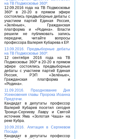
на ТВ Подмосковье 360º.
12.09.2016 года на ТВ Подмосковье
360º в 20-20 в прямом эфире
состоялись предвыборные дебаты с
участием партий Единая Россия,
«Зелёные», Гражданская
платформа и «Родина». Власти
решили не публиковать запись
передачи, читайте вопросы
профессора Валерия Кубарева к ЕР.
13.09.2016. Предвыборные дебаты
на ТВ Подмосковье 360º.
12 сентября 2016 года на ТВ
Подмосковье 360º в 20-20 в прямом
эфире состоялись предвыборные
дебаты с участием партий Единая
Россия, РЭП «Зелёные»,
Гражданская платформа и
«Родина».
11.09.2016. Празднование Дня
Усекновения главы Пророка Иоанна
Предтечи.
Кандидат в депутаты профессор
Валерий Кубарев посетил сегодня
Троице-Сергиеву Лавру и Святой
источник Яма «Золотая Чаша» на
реке Кубра.
10.09.2016. Агитация в Сергиевом
Посаде.
Кандидат в депутаты профессор