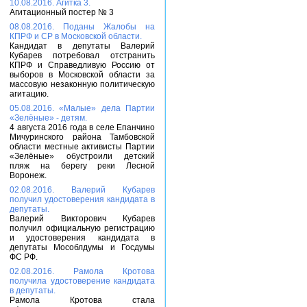
10.08.2016. Агитка 3.
Агитационный постер № 3
08.08.2016. Поданы Жалобы на
КПРФ и СР в Московской области.
Кандидат в депутаты Валерий
Кубарев потребовал отстранить
КПРФ и Справедливую Россию от
выборов в Московской области за
массовую незаконную политическую
агитацию.
05.08.2016. «Малые» дела Партии
«Зелёные» - детям.
4 августа 2016 года в селе Епанчино
Мичуринского района Тамбовской
области местные активисты Партии
«Зелёные» обустроили детский
пляж на берегу реки Лесной
Воронеж.
02.08.2016. Валерий Кубарев
получил удостоверения кандидата в
депутаты.
Валерий Викторович Кубарев
получил официальную регистрацию
и удостоверения кандидата в
депутаты Мособлдумы и Госдумы
ФС РФ.
02.08.2016. Рамола Кротова
получила удостоверение кандидата
в депутаты.
Рамола Кротова стала