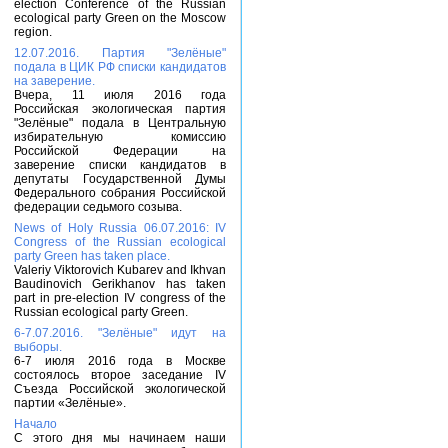
election Conference of the Russian
ecological party Green on the Moscow
region.
12.07.2016. Партия "Зелёные"
подала в ЦИК РФ списки кандидатов
на заверение.
Вчера, 11 июля 2016 года
Российская экологическая партия
"Зелёные" подала в Центральную
избирательную комиссию
Российской Федерации на
заверение списки кандидатов в
депутаты Государственной Думы
Федерального собрания Российской
федерации седьмого созыва.
News of Holy Russia 06.07.2016: IV
Congress of the Russian ecological
party Green has taken place.
Valeriy Viktorovich Kubarev and Ikhvan
Baudinovich Gerikhanov has taken
part in pre-election IV congress of the
Russian ecological party Green.
6-7.07.2016. "Зелёные" идут на
выборы.
6-7 июля 2016 года в Москве
состоялось второе заседание IV
Съезда Российской экологической
партии «Зелёные».
Начало
С этого дня мы начинаем наши