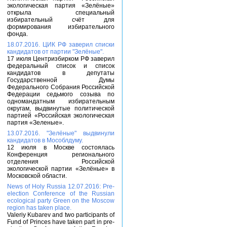
экологическая партия «Зелёные»
открыла специальный
избирательный счёт для
формирования избирательного
фонда.
18.07.2016. ЦИК РФ заверил списки
кандидатов от партии "Зелёные".
17 июля Центризбирком РФ заверил
федеральный список и список
кандидатов в депутаты
Государственной Думы
Федерального Собрания Российской
Федерации седьмого созыва по
одномандатным избирательным
округам, выдвинутые политической
партией «Российская экологическая
партия «Зеленые».
13.07.2016. "Зелёные" выдвинули
кандидатов в Мособлдуму.
12 июля в Москве состоялась
Конференция регионального
отделения Российской
экологической партии «Зелёные» в
Московской области.
News of Holy Russia 12.07.2016: Pre-
election Conference of the Russian
ecological party Green on the Moscow
region has taken place.
Valeriy Kubarev and two participants of
Fund of Princes have taken part in pre-