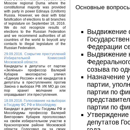
Moscow regional Duma where the
Основные вопросы
constitutional majority was provided
with party in power Edinaya (Uniform)
Russia. However, we deal with total
falsification of elections to all branches
of legislature on September 18, 2016.
We do not recognize results of
Выдвижение ф
elections to the Russian Federation
and we recommend authorities of all
Государстве
countries of the world to boycott any
contacts to illegal legislature of the
Федерации се
Russian Federation.
Выдвижение к
29.09.2016. Сокрытие преступлений
Избирательной Комиссией
Федеральног
Московской области.
Кандидаты в депутаты от партии
созыва по од
«Зелёные» профессор Валерий
Кубарев многократно уличил
Назначение 
«Единую Россию» и её кандидатов в
депутаты в преступлениях против
партии, упол
Закона о выборах РФ. ИК МО до сих
пор хранит молчание или
партии по фи
оправдывает эти преступления.
представител
18.09.2016. Голосование на выборах
в Госдуму ФС РФ и Мособлдуму.
партии по фи
Кандидат в депутаты Госдумы РФ и
Мособлдумы профессор Валерий
Утверждение
Викторович Кубарев проголосовал
депутатов Го
на своём избирательном участке в
Красногорском районе Московской
года.
области. Голосовал он за своих