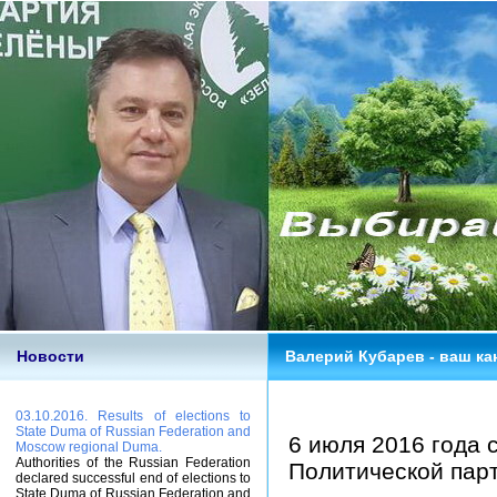
Новости
Валерий Кубарев - ваш ка
03.10.2016. Results of elections to
State Duma of Russian Federation and
6 июля 2016 года 
Moscow regional Duma.
Authorities of the Russian Federation
Политической парт
declared successful end of elections to
State Duma of Russian Federation and