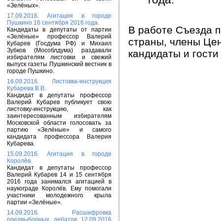
«Зелёных».
17.09.2016. Агитация в городе
Пушкино 16 сентября 2016 года.
В работе Съезда п
Кандидаты в депутаты от партии
«Зелёные» профессор Валерий
страны, члены Цен
Кубарев (Госдума РФ) и Михаил
Зубков (Мособлдума) раздавали
кандидаты и гости
избирателям листовки и свежий
выпуск газеты Пушкинский вестник в
городе Пушкино.
16.09.2016. Листовка-инструкция
Кубарева В.В.
Кандидат в депутаты профессор
Валерий Кубарев публикует свою
листовку-инструкцию, как
заинтересованным избирателям
Московской области голосовать за
партию «Зелёные» и самого
кандидата профессора Валерия
Кубарева.
15.09.2016. Агитация в городе
Королёв.
Кандидат в депутаты профессор
Валерий Кубарев 14 и 15 сентября
2016 года занимался агитацией в
наукограде Королёв. Ему помогали
участники молодежного крыла
партии «Зелёные».
14.09.2016. Расшифровка
предвыборных дебатов 12.09.2016