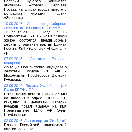
Валерий Кубарев занимался
агитацией жителей Сергиева
Посада на улицах города вместе с
молодыми членами партии
«Зелёные».
10.09.2016. Анонс предвыборных
дебатов на ТВ Подмосковье 360º.
12 сентября 2016 года на ТВ
Подмосковье 360º в 20-20 в прямом
эфире состоятся предвыборные
дебаты с участием партий Единая
Россия, РЭП «Зелёные», «Родина» и
др.
07.09.2016. Листовка Валерия
Кубарева.
Агитационная листовка кандидата в
депутаты Госдумы ФС РФ и
Мособлдумы Профессора Валерий
Кубарева.
03.09.2016. Подана Жалоба в ЦИК
РФ на КПРФ и СР.
После невнятного ответа от ИК МО
на Жалобы в адрес КПРФ и СР,
кандидат в депутаты Валерий
Кубарев подал Жалобу на имя
Председателя ЦИК РФ Эллы
Памфиловой.
02.09.2016. Агитка партии "Зелёные"
Плакат Российской экологической
партии "Зелёные"