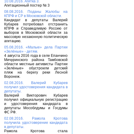
10.08.2016. Агитка 3.
Агитационный постер № 3
08.08.2016. Поданы Жалобы на
КПРФ и СР в Московской области.
Кандидат в депутаты Валерий
Кубарев потребовал отстранить
КПРФ и Справедливую Россию от
выборов в Московской области за
массовую незаконную политическую
агитацию.
05.08.2016. «Малые» дела Партии
«Зелёные» - детям.
4 августа 2016 года в селе Епанчино
Мичуринского района Тамбовской
области местные активисты Партии
«Зелёные» обустроили детский
пляж на берегу реки Лесной
Воронеж.
02.08.2016. Валерий Кубарев
получил удостоверения кандидата в
депутаты.
Валерий Викторович Кубарев
получил официальную регистрацию
и удостоверения кандидата в
депутаты Мособлдумы и Госдумы
ФС РФ.
02.08.2016. Рамола Кротова
получила удостоверение кандидата
в депутаты.
Рамола Кротова стала