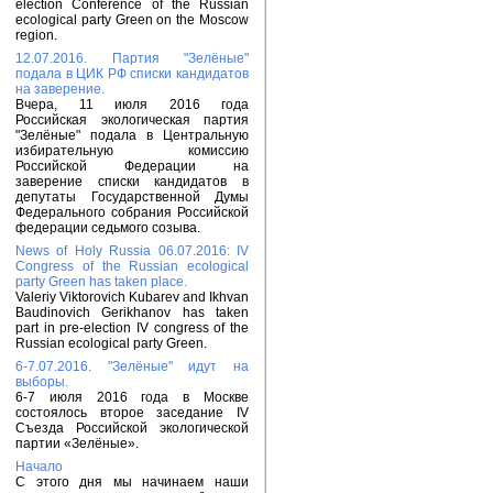
election Conference of the Russian
ecological party Green on the Moscow
region.
12.07.2016. Партия "Зелёные"
подала в ЦИК РФ списки кандидатов
на заверение.
Вчера, 11 июля 2016 года
Российская экологическая партия
"Зелёные" подала в Центральную
избирательную комиссию
Российской Федерации на
заверение списки кандидатов в
депутаты Государственной Думы
Федерального собрания Российской
федерации седьмого созыва.
News of Holy Russia 06.07.2016: IV
Congress of the Russian ecological
party Green has taken place.
Valeriy Viktorovich Kubarev and Ikhvan
Baudinovich Gerikhanov has taken
part in pre-election IV congress of the
Russian ecological party Green.
6-7.07.2016. "Зелёные" идут на
выборы.
6-7 июля 2016 года в Москве
состоялось второе заседание IV
Съезда Российской экологической
партии «Зелёные».
Начало
С этого дня мы начинаем наши