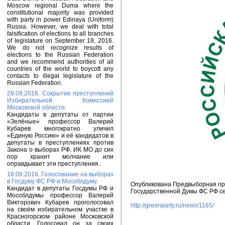
Moscow regional Duma where the
constitutional majority was provided
with party in power Edinaya (Uniform)
Russia. However, we deal with total
falsification of elections to all branches
of legislature on September 18, 2016.
We do not recognize results of
elections to the Russian Federation
and we recommend authorities of all
countries of the world to boycott any
contacts to illegal legislature of the
Russian Federation.
29.09.2016. Сокрытие преступлений
Избирательной Комиссией
Московской области.
Кандидаты в депутаты от партии
«Зелёные» профессор Валерий
Кубарев многократно уличил
«Единую Россию» и её кандидатов в
депутаты в преступлениях против
Закона о выборах РФ. ИК МО до сих
пор хранит молчание или
оправдывает эти преступления.
18.09.2016. Голосование на выборах
в Госдуму ФС РФ и Мособлдуму.
Опубликована Предвыборная про
Кандидат в депутаты Госдумы РФ и
Государственной Думы ФС РФ се
Мособлдумы профессор Валерий
Викторович Кубарев проголосовал
http://greenparty.ru/news/1165/
на своём избирательном участке в
Красногорском районе Московской
области. Голосовал он за своих