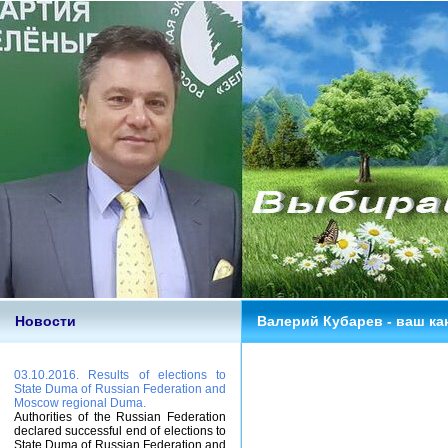
Новости
Валерий Кубарев - ваш ка
03.10.2016. Results of elections to
State Duma of Russian Federation and
Moscow regional Duma.
Authorities of the Russian Federation
declared successful end of elections to
State Duma of Russian Federation and