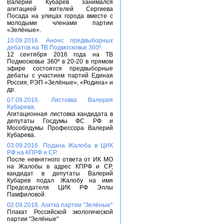
Валерий Кубарев занимался
агитацией жителей Сергиева
Посада на улицах города вместе с
молодыми членами партии
«Зелёные».
10.09.2016. Анонс предвыборных
дебатов на ТВ Подмосковье 360º.
12 сентября 2016 года на ТВ
Подмосковье 360º в 20-20 в прямом
эфире состоятся предвыборные
дебаты с участием партий Единая
Россия, РЭП «Зелёные», «Родина» и
др.
07.09.2016. Листовка Валерия
Кубарева.
Агитационная листовка кандидата в
депутаты Госдумы ФС РФ и
Мособлдумы Профессора Валерий
Кубарева.
03.09.2016. Подана Жалоба в ЦИК
РФ на КПРФ и СР.
После невнятного ответа от ИК МО
на Жалобы в адрес КПРФ и СР,
кандидат в депутаты Валерий
Кубарев подал Жалобу на имя
Председателя ЦИК РФ Эллы
Памфиловой.
02.09.2016. Агитка партии "Зелёные"
Плакат Российской экологической
партии "Зелёные"