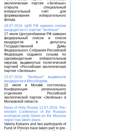
экологическая партия «Зелёные»
открыла специальный
избирательный счёт для
формирования избирательного
фонда.
18.07.2016. ЦИК РФ заверил списки
кандидатов от партии "Зелёные".
17 июля Центризбирком РФ заверил
федеральный список и список
кандидатов в депутаты
Государственной Думы
Федерального Собрания Российской
Федерации седьмого созыва по
одномандатным избирательным
округам, выдвинутые политической
партией «Российская экологическая
партия «Зеленые».
13.07.2016. "Зелёные" выдвинули
кандидатов в Мособлдуму.
12 июля в Москве состоялась
Конференция регионального
отделения Российской
экологической партии «Зелёные» в
Московской области.
News of Holy Russia 12.07.2016: Pre-
election Conference of the Russian
ecological party Green on the Moscow
region has taken place.
Valeriy Kubarev and two participants of
Fund of Princes have taken part in pre-