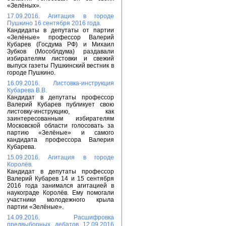
«Зелёных».
17.09.2016. Агитация в городе
Пушкино 16 сентября 2016 года.
Кандидаты в депутаты от партии
«Зелёные» профессор Валерий
Кубарев (Госдума РФ) и Михаил
Зубков (Мособлдума) раздавали
избирателям листовки и свежий
выпуск газеты Пушкинский вестник в
городе Пушкино.
16.09.2016. Листовка-инструкция
Кубарева В.В.
Кандидат в депутаты профессор
Валерий Кубарев публикует свою
листовку-инструкцию, как
заинтересованным избирателям
Московской области голосовать за
партию «Зелёные» и самого
кандидата профессора Валерия
Кубарева.
15.09.2016. Агитация в городе
Королёв.
Кандидат в депутаты профессор
Валерий Кубарев 14 и 15 сентября
2016 года занимался агитацией в
наукограде Королёв. Ему помогали
участники молодежного крыла
партии «Зелёные».
14.09.2016. Расшифровка
предвыборных дебатов 12.09.2016