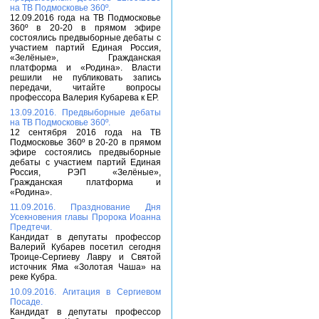
на ТВ Подмосковье 360º.
12.09.2016 года на ТВ Подмосковье
360º в 20-20 в прямом эфире
состоялись предвыборные дебаты с
участием партий Единая Россия,
«Зелёные», Гражданская
платформа и «Родина». Власти
решили не публиковать запись
передачи, читайте вопросы
профессора Валерия Кубарева к ЕР.
13.09.2016. Предвыборные дебаты
на ТВ Подмосковье 360º.
12 сентября 2016 года на ТВ
Подмосковье 360º в 20-20 в прямом
эфире состоялись предвыборные
дебаты с участием партий Единая
Россия, РЭП «Зелёные»,
Гражданская платформа и
«Родина».
11.09.2016. Празднование Дня
Усекновения главы Пророка Иоанна
Предтечи.
Кандидат в депутаты профессор
Валерий Кубарев посетил сегодня
Троице-Сергиеву Лавру и Святой
источник Яма «Золотая Чаша» на
реке Кубра.
10.09.2016. Агитация в Сергиевом
Посаде.
Кандидат в депутаты профессор