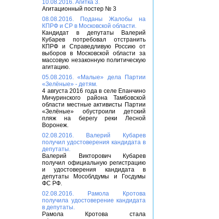
10.08.2016. Агитка 3.
Агитационный постер № 3
08.08.2016. Поданы Жалобы на
КПРФ и СР в Московской области.
Кандидат в депутаты Валерий
Кубарев потребовал отстранить
КПРФ и Справедливую Россию от
выборов в Московской области за
массовую незаконную политическую
агитацию.
05.08.2016. «Малые» дела Партии
«Зелёные» - детям.
4 августа 2016 года в селе Епанчино
Мичуринского района Тамбовской
области местные активисты Партии
«Зелёные» обустроили детский
пляж на берегу реки Лесной
Воронеж.
02.08.2016. Валерий Кубарев
получил удостоверения кандидата в
депутаты.
Валерий Викторович Кубарев
получил официальную регистрацию
и удостоверения кандидата в
депутаты Мособлдумы и Госдумы
ФС РФ.
02.08.2016. Рамола Кротова
получила удостоверение кандидата
в депутаты.
Рамола Кротова стала