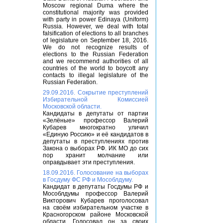
Moscow regional Duma where the
constitutional majority was provided
with party in power Edinaya (Uniform)
Russia. However, we deal with total
falsification of elections to all branches
of legislature on September 18, 2016.
We do not recognize results of
elections to the Russian Federation
and we recommend authorities of all
countries of the world to boycott any
contacts to illegal legislature of the
Russian Federation.
29.09.2016. Сокрытие преступлений
Избирательной Комиссией
Московской области.
Кандидаты в депутаты от партии
«Зелёные» профессор Валерий
Кубарев многократно уличил
«Единую Россию» и её кандидатов в
депутаты в преступлениях против
Закона о выборах РФ. ИК МО до сих
пор хранит молчание или
оправдывает эти преступления.
18.09.2016. Голосование на выборах
в Госдуму ФС РФ и Мособлдуму.
Кандидат в депутаты Госдумы РФ и
Мособлдумы профессор Валерий
Викторович Кубарев проголосовал
на своём избирательном участке в
Красногорском районе Московской
области. Голосовал он за своих