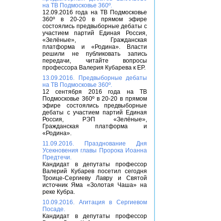
на ТВ Подмосковье 360º.
12.09.2016 года на ТВ Подмосковье
360º в 20-20 в прямом эфире
состоялись предвыборные дебаты с
участием партий Единая Россия,
«Зелёные», Гражданская
платформа и «Родина». Власти
решили не публиковать запись
передачи, читайте вопросы
профессора Валерия Кубарева к ЕР.
13.09.2016. Предвыборные дебаты
на ТВ Подмосковье 360º.
12 сентября 2016 года на ТВ
Подмосковье 360º в 20-20 в прямом
эфире состоялись предвыборные
дебаты с участием партий Единая
Россия, РЭП «Зелёные»,
Гражданская платформа и
«Родина».
11.09.2016. Празднование Дня
Усекновения главы Пророка Иоанна
Предтечи.
Кандидат в депутаты профессор
Валерий Кубарев посетил сегодня
Троице-Сергиеву Лавру и Святой
источник Яма «Золотая Чаша» на
реке Кубра.
10.09.2016. Агитация в Сергиевом
Посаде.
Кандидат в депутаты профессор