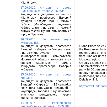
«Зелёных».
17.09.2016. Агитация в городе
Пушкино 16 сентября 2016 года.
Кандидаты в депутаты от партии
«Зелёные» профессор Валерий
Кубарев (Госдума РФ) и Михаил
Зубков (Мособлдума) раздавали
избирателям листовки и свежий
выпуск газеты Пушкинский вестник в
городе Пушкино.
16.09.2016. Листовка-инструкция
Кубарева В.В.
Кандидат в депутаты профессор
Grand Prince Valeriy 
Валерий Кубарев публикует свою
the Russian ecologic
листовку-инструкцию, как
region Duma on one-m
заинтересованным избирателям
from Fund of Princes 
Московской области голосовать за
Moscow region.
партию «Зелёные» и самого
On July 12, 2016 pre
кандидата профессора Валерия
Sheremetievsky on t
Кубарева.
party list 50 persons
deputy mandates at el
15.09.2016. Агитация в городе
in elections, they ar
Королёв.
Details on link:
Кандидат в депутаты профессор
Валерий Кубарев 14 и 15 сентября
http://www.fundprince
2016 года занимался агитацией в
наукограде Королёв. Ему помогали
участники молодежного крыла
партии «Зелёные».
14.09.2016. Расшифровка
предвыборных дебатов 12.09.2016