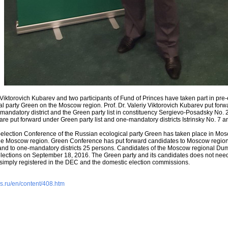
Viktorovich Kubarev and two participants of Fund of Princes have taken part in pre
al party Green on the Moscow region. Prof. Dr. Valeriy Viktorovich Kubarev put fo
andatory district and the Green party list in constituency Sergievo-Posadsky No. 
are put forward under Green party list and one-mandatory districts Istrinsky No. 7
-election Conference of the Russian ecological party Green has taken place in Mo
he Moscow region. Green Conference has put forward candidates to Moscow regi
 and to one-mandatory districts 25 persons. Candidates of the Moscow regional Duma
ections on September 18, 2016. The Green party and its candidates does not need p
e simply registered in the DEC and the domestic election commissions.
s.ru/en/content/408.htm