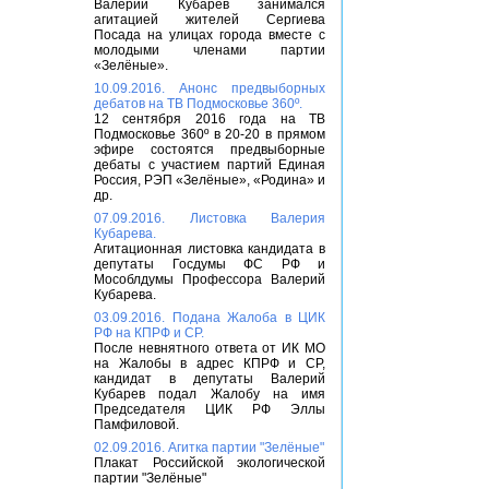
Валерий Кубарев занимался
агитацией жителей Сергиева
Посада на улицах города вместе с
молодыми членами партии
«Зелёные».
10.09.2016. Анонс предвыборных
дебатов на ТВ Подмосковье 360º.
12 сентября 2016 года на ТВ
Подмосковье 360º в 20-20 в прямом
эфире состоятся предвыборные
дебаты с участием партий Единая
Россия, РЭП «Зелёные», «Родина» и
др.
07.09.2016. Листовка Валерия
Кубарева.
Агитационная листовка кандидата в
депутаты Госдумы ФС РФ и
Мособлдумы Профессора Валерий
Кубарева.
03.09.2016. Подана Жалоба в ЦИК
РФ на КПРФ и СР.
После невнятного ответа от ИК МО
на Жалобы в адрес КПРФ и СР,
кандидат в депутаты Валерий
Кубарев подал Жалобу на имя
Председателя ЦИК РФ Эллы
Памфиловой.
02.09.2016. Агитка партии "Зелёные"
Плакат Российской экологической
партии "Зелёные"