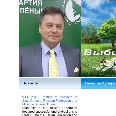
Новости
Валерий Кубарев
03.10.2016. Results of elections to
State Duma of Russian Federation and
Moscow regional Duma.
Authorities of the Russian Federation
declared successful end of elections to
State Duma of Russian Federation and