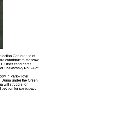
-election Conference of
rward candidate to Moscow
21. Other candidates
 and Chekhovsky No. 24 of
scow in Park–Hotel
on Duma under the Green
 will struggle for
etition for participation