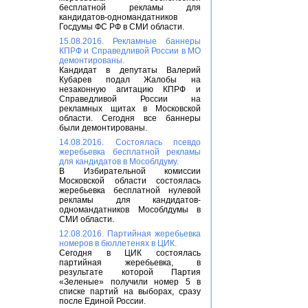
бесплатной рекламы для
кандидатов-одномандатников
Госдумы ФС РФ в СМИ области.
15.08.2016. Рекламные баннеры
КПРФ и Справедливой России в МО
демонтированы.
Кандидат в депутаты Валерий
Кубарев подал Жалобы на
незаконную агитацию КПРФ и
Справедливой России на
рекламных щитах в Московской
области. Сегодня все баннеры
были демонтированы.
14.08.2016. Состоялась псевдо
жеребьевка бесплатной рекламы
для кандидатов в Мособлдуму.
В Избирательной комиссии
Московской области состоялась
жеребьевка бесплатной нулевой
рекламы для кандидатов-
одномандатников Мособлдумы в
СМИ области.
12.08.2016. Партийная жеребьевка
номеров в бюллетенях в ЦИК.
Сегодня в ЦИК состоялась
партийная жеребьевка, в
результате которой Партия
«Зеленые» получили номер 5 в
списке партий на выборах, сразу
после Единой России.