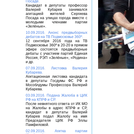
Посаде.
Кандидат в депутаты профессор
Валерий Кубарев занимался
агитацией жителей Сергиева
Посада на улицах города вместе с
молодыми членами партии
«Зелёные».
10.09.2016. Анонс предвыборных
дебатов на ТВ Подмосковье 360º.
12 сентября 2016 года на ТВ
Подмосковье 360º в 20-20 в прямом
эфире состоятся предвыборные
дебаты с участием партий Единая
Россия, РЭП «Зелёные», «Родина»
и др.
07.09.2016. Листовка Валерия
Кубарева.
Агитационная листовка кандидата
в депутаты Госдумы ФС РФ и
Мособлдумы Профессора Валерий
Кубарева.
03.09.2016. Подана Жалоба в ЦИК
РФ на КПРФ и СР.
После невнятного ответа от ИК МО
на Жалобы в адрес КПРФ и СР,
кандидат в депутаты Валерий
Кубарев подал Жалобу на имя
Председателя ЦИК РФ Эллы
Памфиловой.
02.09.2016. Агитка партии