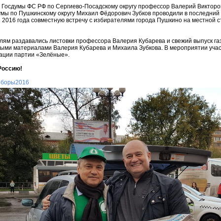
 Госдумы ФС РФ по Сергиево-Посадскому округу профессор Валерий Викторо
мы по Пушкинскому округу Михаил Фёдорович Зубков проводили в последний 
 2016 года совместную встречу с избирателями города Пушкино на местной 
лям раздавались листовки профессора Валерия Кубарева и свежий выпуск г
ными материалами Валерия Кубарева и Михаила Зубкова. В мероприятии уча
ации партии «Зелёные».
Россию!
ыборы2016