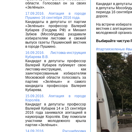
области. Голосовал он за своих
Кандидат в депутаты
«Зелёных».
в депутаты Мособлду
периода 16 сентября
17.09.2016. Агитация в городе
дороги.
Пушкино 16 сентября 2016 года.
Кандидаты в депутаты от партии
На встрече избирате
«Зелёные» профессор Валерий
вестник с агитацион
Кубарев (Госдума РФ) и Михаил
молодежной организ
Зубков (Мособлдума) раздавали
избирателям листовки и свежий
Выбирайте чистую 
выпуск газеты Пушкинский вестник
в городе Пушкино.
#партиязеленые
#в
16.09.2016. Листовка-инструкция
Кубарева В.В.
Кандидат в депутаты профессор
Валерий Кубарев публикует свою
листовку-инструкцию, как
заинтересованным избирателям
Московской области голосовать за
партию «Зелёные» и самого
кандидата профессора Валерия
Кубарева.
15.09.2016. Агитация в городе
Королёв.
Кандидат в депутаты профессор
Валерий Кубарев 14 и 15 сентября
2016 года занимался агитацией в
наукограде Королёв. Ему помогали
участники молодежного крыла
партии «Зелёные».
14.09.2016. Расшифровка