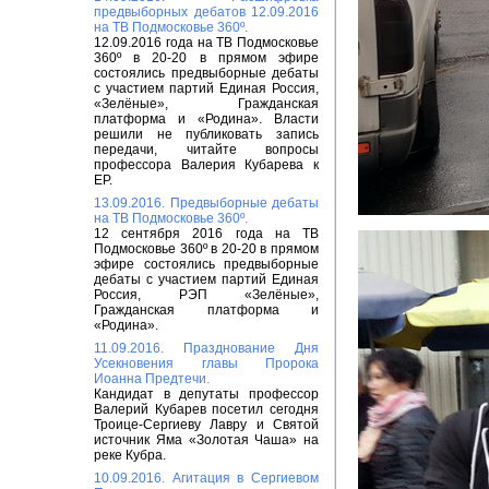
предвыборных дебатов 12.09.2016
на ТВ Подмосковье 360º.
12.09.2016 года на ТВ Подмосковье
360º в 20-20 в прямом эфире
состоялись предвыборные дебаты
с участием партий Единая Россия,
«Зелёные», Гражданская
платформа и «Родина». Власти
решили не публиковать запись
передачи, читайте вопросы
профессора Валерия Кубарева к
ЕР.
13.09.2016. Предвыборные дебаты
на ТВ Подмосковье 360º.
12 сентября 2016 года на ТВ
Подмосковье 360º в 20-20 в прямом
эфире состоялись предвыборные
дебаты с участием партий Единая
Россия, РЭП «Зелёные»,
Гражданская платформа и
«Родина».
11.09.2016. Празднование Дня
Усекновения главы Пророка
Иоанна Предтечи.
Кандидат в депутаты профессор
Валерий Кубарев посетил сегодня
Троице-Сергиеву Лавру и Святой
источник Яма «Золотая Чаша» на
реке Кубра.
10.09.2016. Агитация в Сергиевом