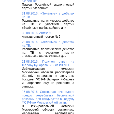
"Зелёные"
Плакат Российской экологической
партии "Зелёные"
31.08.2016. «Зелёные» в дебатах
на ТВ.
Расписание политических дебатов
на ТВ с участием партии
«Зелёные» на ближайшие дни.
30.08.2016. Агитка 5
Агитационный постер № 5.
23.08.2016. «Зелёные» в дебатах
на ТВ.
Расписание политических дебатов
на ТВ с участием партии
«Зелёные» на ближайшие дни.
21.08.2016. Получен ответ на
Жалобу Кубарева В.В. из ИК МО.
Избирательная комиссия
Московской области рассмотрела
Жалобу кандидата в депутаты
Госдумы ФС РФ Валерия Кубарева
и направила ему не решение, а
отписку.
16.08.2016. Состоялась очередная
псевдо жеребьевка бесплатной
рекламы для кандидатов в Госдуму
ФС РФ по Московской области.
В Избирательной комиссии
Московской области состоялась
жеребьевка бесполезной