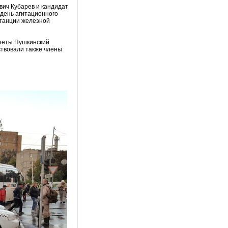
вич Кубарев и кандидат
день агитационного
станции железной
азеты Пушкинский
ствовали также члены