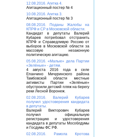
12.08.2016. Агитка 4.
Агитационный постер № 4
10.08.2016. Агитка 3.
Агитационный постер № 3
08.08.2016. Поданы Жалобы на
КПРФ и СР в Московской области.
Кандидат в депутаты Валерий
Кубарев потребовал отстранить
КПРФ и Справедливую Россию от
выборов в Московской области за
массовую незаконную
политическую агитацию.
05.08.2016. «Малые» дела Партии
«Зелёные» - детям.
4 августа 2016 года в селе
Епанчино Мичуринского района
Тамбовской области местные
активисты Партии «Зелёные»
обустроили детский пляж на берегу
реки Лесной Воронеж.
02.08.2016. Валерий Кубарев
получил удостоверения кандидата
в депутаты.
Валерий Викторович Кубарев
получил официальную
регистрацию и удостоверения
кандидата в депутаты Мособлдумы
и Госдумы ФС РФ.
02.08.2016. Рамола Кротова