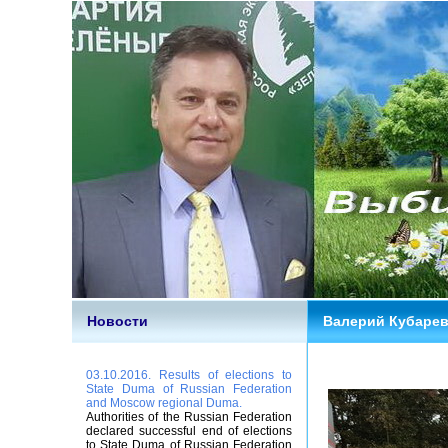
Новости
Валерий Кубарев 
03.10.2016. Results of elections to
State Duma of Russian Federation
and Moscow regional Duma.
Authorities of the Russian Federation
declared successful end of elections
to State Duma of Russian Federation