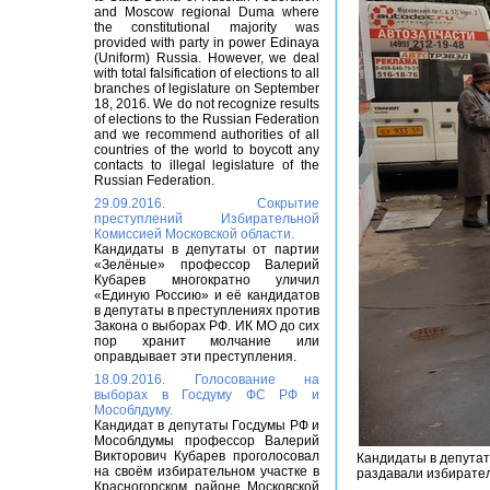
and Moscow regional Duma where
the constitutional majority was
provided with party in power Edinaya
(Uniform) Russia. However, we deal
with total falsification of elections to all
branches of legislature on September
18, 2016. We do not recognize results
of elections to the Russian Federation
and we recommend authorities of all
countries of the world to boycott any
contacts to illegal legislature of the
Russian Federation.
29.09.2016. Сокрытие
преступлений Избирательной
Комиссией Московской области.
Кандидаты в депутаты от партии
«Зелёные» профессор Валерий
Кубарев многократно уличил
«Единую Россию» и её кандидатов
в депутаты в преступлениях против
Закона о выборах РФ. ИК МО до сих
пор хранит молчание или
оправдывает эти преступления.
18.09.2016. Голосование на
выборах в Госдуму ФС РФ и
Мособлдуму.
Кандидат в депутаты Госдумы РФ и
Мособлдумы профессор Валерий
Викторович Кубарев проголосовал
Кандидаты в депутат
на своём избирательном участке в
раздавали избирател
Красногорском районе Московской