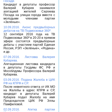
Посаде.
Кандидат в депутаты профессор
Валерий Кубарев занимался
агитацией жителей Сергиева
Посада на улицах города вместе с
молодыми членами партии
«Зелёные».
10.09.2016. Анонс предвыборных
дебатов на ТВ Подмосковье 360º.
12 сентября 2016 года на ТВ
Подмосковье 360º в 20-20 в прямом
эфире состоятся предвыборные
дебаты с участием партий Единая
Россия, РЭП «Зелёные», «Родина»
и др.
07.09.2016. Листовка Валерия
Кубарева.
Агитационная листовка кандидата
в депутаты Госдумы ФС РФ и
Мособлдумы Профессора Валерий
Кубарева.
03.09.2016. Подана Жалоба в ЦИК
РФ на КПРФ и СР.
После невнятного ответа от ИК МО
на Жалобы в адрес КПРФ и СР,
кандидат в депутаты Валерий
Кубарев подал Жалобу на имя
Председателя ЦИК РФ Эллы
Памфиловой.
02.09.2016. Агитка партии