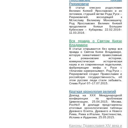
Ярославские Князья
Рюриковичи
В статье описано родословие
Великих Князей Ярославских и их
потомков, старшей ветви Рода Руси –
Рюриковичей, восходящей к
Мстиславу Великому Мономашичу.
Род Ярославских Великих Князей
продолжили Князья Большие
Кубенские – Кубаревы. 22.02.2016–
11.03.2016.
Вся правда о Святом Князе
Владимире
В статье открывается без купюр вся
правда о Святом Князе Владимире,
которую замалчивают православные
и романовские историки,
коммунистическая историческая
наука и их современные подельники,
фабрикующие мифы о Руси с
«благими намереньями». Род Руси –
Рюриковичей создал Православие и
российскую государственность, об
этом русские люди стали забывать.
Слава Руси! 07–17.07.2015.
Краткая хронология религий
Доклад на XXX Международной
конференции по проблемам
Цивилизации, 25.04.2015, Москва,
РосНоУ. В докладе представлены
итоговые хронологические таблицы
Древнего Египта, Древнего и Нового
Рима, Рима в Италии, Христианства,
Ислама и Иудаизма. 25.05.2015.
Каноны Православия XIV века и