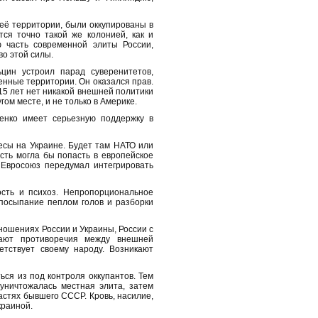
её территории, были оккупированы в
тся точно такой же колонией, как и
ю часть современной элиты России,
во этой силы.
цин устроил парад суверенитетов,
енные территории. Он оказался прав.
 15 лет нет никакой внешней политики
ом месте, и не только в Америке.
енко имеет серьезную поддержку в
есы на Украине. Будет там НАТО или
ость могла бы попасть в европейское
 Евросоюз передумал интегрировать
сть и психоз. Непропорциональное
посыпание пеплом голов и разборки
ношениях России и Украины, России с
кают противоречия между внешней
тствует своему народу. Возникают
ся из под контроля оккупантов. Тем
уничтожалась местная элита, затем
астях бывшего СССР. Кровь, насилие,
краиной.