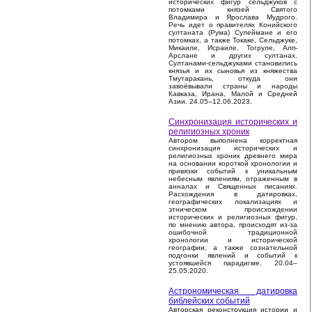
исторических фигур сельджуков с
потомками князей Святого
Владимира и Ярослава Мудрого.
Речь идет о правителях Конийского
султаната (Рума) Сулеймане и его
потомках, а также Токаке, Сельджуке,
Микаиле, Исраиле, Тогруле, Алп-
Арслане и других султанах.
Султанами-сельджуками становились
князья и их сыновья из княжества
Тмутаракань, откуда они
завоёвывали страны и народы
Кавказа, Ирана, Малой и Средней
Азии. 24.05–12.06.2023.
Синхронизация исторических и
религиозных хроник
Автором выполнена корректная
синхронизация исторических и
религиозных хроник древнего мира
на основании короткой хронологии и
привязки событий к уникальным
небесным явлениям, отраженным в
анналах и Священных писаниях.
Расхождения в датировках,
географических локализациях и
этническом происхождении
исторических и религиозных фигур,
по мнению автора, происходят из-за
ошибочной традиционной
хронологии и исторической
географии, а также сознательной
подгонки явлений и событий к
устоявшейся парадигме. 20.04–
25.05.2020.
Астрономическая датировка
библейских событий
Авторская реконструкция истории и