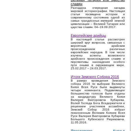
Великая Татария или царство
славян
Разгадана очередная загадка
мировой историографии. Настоящая
статья посвящена истории и
современному состоянию одной из
самых грандиозных империй земной
цивилизации – Великой Татарии или
царства славян. 04–19.09.2017.
Европейские арийцы
В настоящей статье рассмотрен
широкий круг вопросов, связанных с
вероятным арийским
происхождением различных
европейских народов. В том числе
изучены аспекты возможного
арийского происхождения славян и
перспективы нахождения особого
пути оными в окружающем мире.
25.02.2017 – 24.03.2017.
Итоги Земского Собора 2016
В рамках проведения Земского
собора 2016 по выборам Великого
Князя Всея Руси были выдвинуты
четыре номинанта. Подавляющее
большинство голосов были отданы
за кандидатуру Великого Князя
Валерия Викторовича Кубарева.
Волей Господа Бога Вседержителя и
решением участников ассамблеи,
Земский Собор 2016 избрал
пожизненным Великим Князем Всея
Руси Валерия Викторовича Кубарева
Большого Кубенского Рюриковича.
11.05.2016.