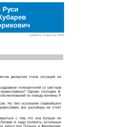
 Руси
Кубарев
юрикович
Суббота, 8 августа 2026
етом дискуссии стала ситуация на
поздравили телезрителей со светлым
 православных? Однако господин В.
оболезнований по поводу кончины Р.
сии. Но без осознания главнейшего
авославия, все разговоры не стоят
мириться с тем, что она больше не
Латвию и, надо полагать, остальные
 он забыл про Польшу и Финляндию,