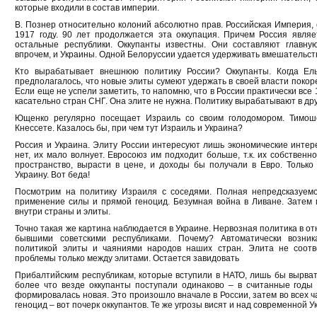
которые входили в состав империи.
В. Познер относительно колоний абсолютно прав. Российская Империя, 
1917 году. 90 лет продолжается эта оккупация. Причем Россия являе
остальные республики. Оккупанты известны. Они составляют главну
впрочем, и Украины. Одной Белоруссии удается удерживать вмешательст
Кто вырабатывает внешнюю политику России? Оккупанты. Когда Ель
предполагалось, что новые элиты сумеют удержать в своей власти покор
Если еще не успели заметить, то напомню, что в России практически все
касательно стран СНГ. Она элите не нужна. Политику вырабатывают в друг
Ющенко регулярно посещает Израиль со своим голодомором. Тимош
Кнессете. Казалось бы, при чем тут Израиль и Украина?
Россия и Украина. Элиту России интересуют лишь экономические интер
нет, их мало волнует. Евросоюз им подходит больше, т.к. их собственн
пространство, вырасти в цене, и доходы бы получали в Евро. Только
Украину. Вот беда!
Посмотрим на политику Израиля с соседями. Полная непредсказуемо
применение силы и прямой геноцид. Безумная война в Ливане. Затем 
внутри страны и элиты.
Точно такая же картина наблюдается в Украине. Нервозная политика в от
бывшими советскими республиками. Почему? Автоматически возни
политикой элиты и чаяниями народов наших стран. Элита не соотве
проблемы только между элитами. Остается завидовать
Прибалтийским республикам, которые вступили в НАТО, лишь бы вырвать
более что везде оккупанты поступали одинаково – в считанные годы 
формировалась новая. Это произошло вначале в России, затем во всех ч
геноцид – вот почерк оккупантов. Те же угрозы висят и над современной У