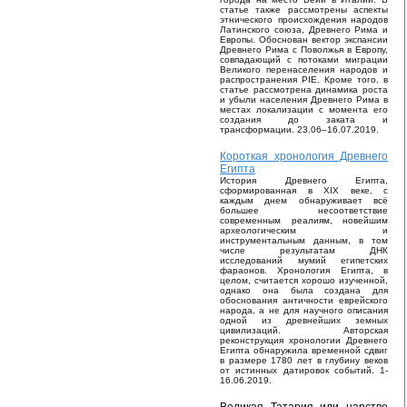
статье также рассмотрены аспекты
этнического происхождения народов
Латинского союза, Древнего Рима и
Европы. Обоснован вектор экспансии
Древнего Рима с Поволжья в Европу,
совпадающий с потоками миграции
Великого перенаселения народов и
распространения PIE. Кроме того, в
статье рассмотрена динамика роста
и убыли населения Древнего Рима в
местах локализации с момента его
создания до заката и
трансформации. 23.06–16.07.2019.
Короткая хронология Древнего
Египта
История Древнего Египта,
сформированная в XIX веке, с
каждым днем обнаруживает всё
большее несоответствие
современным реалиям, новейшим
археологическим и
инструментальным данным, в том
числе результатам ДНК
исследований мумий египетских
фараонов. Хронология Египта, в
целом, считается хорошо изученной,
однако она была создана для
обоснования античности еврейского
народа, а не для научного описания
одной из древнейших земных
цивилизаций. Авторская
реконструкция хронологии Древнего
Египта обнаружила временной сдвиг
в размере 1780 лет в глубину веков
от истинных датировок событий. 1-
16.06.2019.