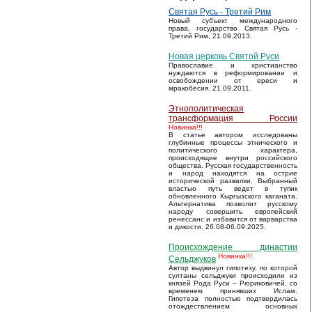
Святая Русь - Третий Рим
Новый субъект международного
права, государство Святая Русь -
Третий Рим, 21.09.2013.
Новая церковь Святой Руси
Православие и христианство
нуждаются в реформировании и
освобождении от ереси и
мракобесия. 21.09.2011.
Этнополитическая
трансформация России
Новинка!!!
В статье автором исследованы
глубинные процессы этнического и
политического характера,
происходящие внутри российского
общества. Русская государственность
и народ находятся на острие
исторической развилки. Выбранный
властью путь ведет в тупик
обновленного Кыргызского каганата.
Альтернатива позволит русскому
народу совершить европейский
ренессанс и избавится от варварства
и дикости. 26.08-06.09.2025.
Происхождение династии
Новинка!!!
Сельджуков
Автор выдвинул гипотезу, по которой
султаны сельджуки происходили из
князей Рода Руси – Рюриковичей, со
временем принявших Ислам.
Гипотеза полностью подтвердилась
отождествлением основных