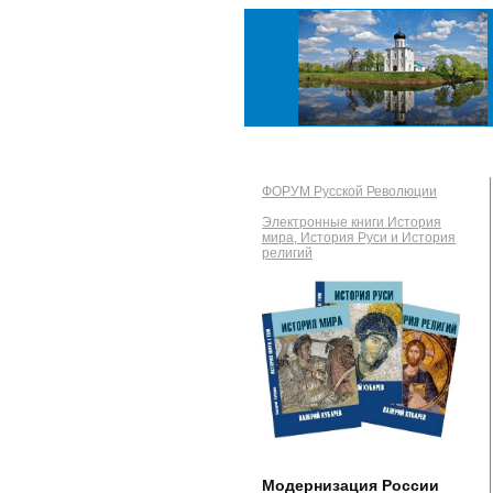
ФОРУМ Русской Революции
Электронные книги История
мира, История Руси и История
религий
Модернизация России