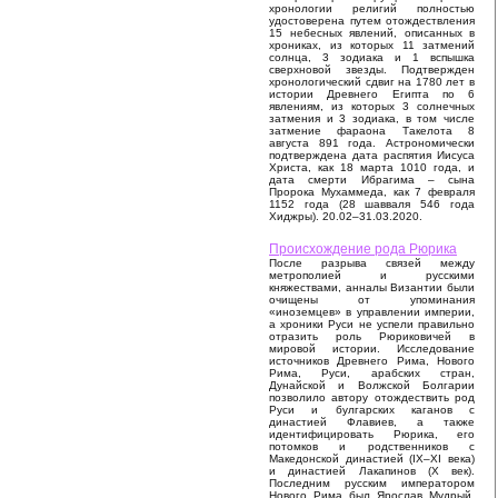
хронологии религий полностью
удостоверена путем отождествления
15 небесных явлений, описанных в
хрониках, из которых 11 затмений
солнца, 3 зодиака и 1 вспышка
сверхновой звезды. Подтвержден
хронологический сдвиг на 1780 лет в
истории Древнего Египта по 6
явлениям, из которых 3 солнечных
затмения и 3 зодиака, в том числе
затмение фараона Такелота 8
августа 891 года. Астрономически
подтверждена дата распятия Иисуса
Христа, как 18 марта 1010 года, и
дата смерти Ибрагима – сына
Пророка Мухаммеда, как 7 февраля
1152 года (28 шавваля 546 года
Хиджры). 20.02–31.03.2020.
Происхождение рода Рюрика
После разрыва связей между
метрополией и русскими
княжествами, анналы Византии были
очищены от упоминания
«иноземцев» в управлении империи,
а хроники Руси не успели правильно
отразить роль Рюриковичей в
мировой истории. Исследование
источников Древнего Рима, Нового
Рима, Руси, арабских стран,
Дунайской и Волжской Болгарии
позволило автору отождествить род
Руси и булгарских каганов с
династией Флавиев, а также
идентифицировать Рюрика, его
потомков и родственников с
Македонской династией (IX–XI века)
и династией Лакапинов (X век).
Последним русским императором
Нового Рима был Ярослав Мудрый,