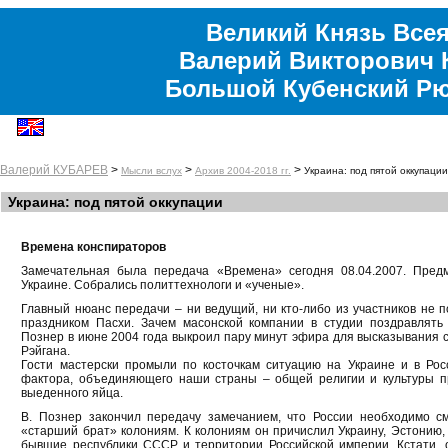
Великий Князь Всея
Валерий Викторович 
Большой Кубенский Р
Валерий КУБАРЕВ
>
>
>
Мысли вслух
Архив 2004-2018 гг.
Украина: под пятой оккупации
Украина: под пятой оккупации
Времена конспираторов
Замечательная была передача «Времена» сегодня 08.04.2007. Предм
Украине. Собрались политтехнологи и «ученые».
Главный нюанс передачи – ни ведущий, ни кто-либо из участников не 
праздником Пасхи. Зачем масонской компании в студии поздравлять
Познер в июне 2004 года выкроил пару минут эфира для высказывания с
Рэйгана.
Гости мастерски промыли по косточкам ситуацию на Украине и в Рос
фактора, объединяющего наши страны – общей религии и культуры пр
выеденного яйца.
В. Познер закончил передачу замечанием, что России необходимо с
«старший брат» колониям. К колониям он причислил Украину, Эстонию, 
бывшие республики СССР и территории Российской империи. Кстати,