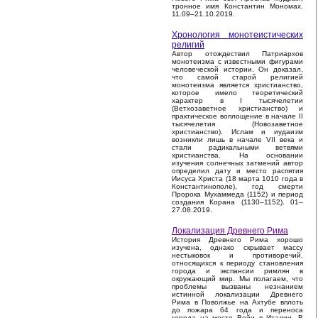
тронное имя Константин Мономах.
11.09–21.10.2019.
Хронология монотеистических
религий
Автор отождествил Патриархов
монотеизма с известными фигурами
человеческой истории. Он доказал,
что самой старой религией
монотеизма является христианство,
которое имело теоретический
характер в I тысячелетии
(Ветхозаветное христианство) и
практическое воплощение в начале II
тысячелетия (Новозаветное
христианство). Ислам и иудаизм
возникли лишь в начале VII века и
стали радикальными ветвями
христианства. На основании
изучения солнечных затмений автор
определил дату и место распятия
Иисуса Христа (18 марта 1010 года в
Константинополе), год смерти
Пророка Мухаммеда (1152) и период
создания Корана (1130–1152). 01–
27.08.2019.
Локализация Древнего Рима
История Древнего Рима хорошо
изучена, однако скрывает массу
нестыковок и противоречий,
относящихся к периоду становления
города и экспансии римлян в
окружающий мир. Мы полагаем, что
проблемы вызваны незнанием
истинной локализации Древнего
Рима в Поволжье на Ахтубе вплоть
до пожара 64 года и переноса
города на место Вейи в Италии. В