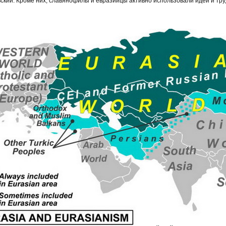
ский. Кроме них, славянофилы и евразийцы активно использовали идеи и тру