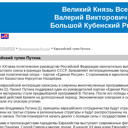
Великий Князь Все
Валерий Викторович
Большой Кубенский 
 КУБАРЕВ
>
>
Модернизация России
Евразийский тупик Путина
йский тупик Путина
е XXI века политическое руководство Российской Федерации окончательно вы
атского союза в границах бывшего СССР. Заправляют интеграционными проце
вная политическая опора – партия «Единая Россия». Сторонником и идеолого
нт Казахстана Нурсултан Назарбаев.
 евразийской интеграции написаны и озвучены многочисленные программные 
ях [1]. Проект Путина поддержал один из руководителей партии «Единая Росси
е материалы стали предвыборной программой В. Путина. После его победы н
мой действий Кремля на долгосрочный период. Экономическая олигархия и с
али эту опасную утопию.
ию Владимира Путина [1], принципы евразийского сотрудничества будут отра
ены на третьи страны и региональные структуры и будут распространены на 
го океана. Потом планируется начать диалог с позиции силы с государствами 
ами и пропагандистами парадигмы Евразийства выступают современные фил
др Панарин, Сергей Гавров и многие другие. В начале XX века идею Евразийс