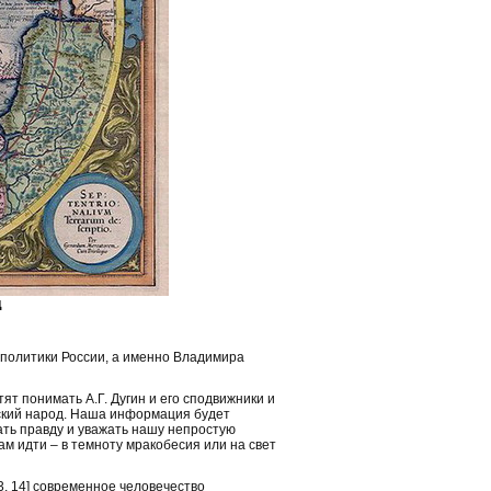
д
политики России, а именно Владимира
т понимать А.Г. Дугин и его сподвижники и
ский народ. Наша информация будет
ть правду и уважать нашу непростую
ам идти – в темноту мракобесия или на свет
3, 14] современное человечество