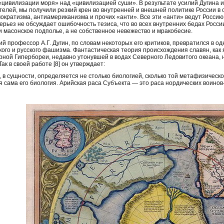
«цивилизации моря» над «цивилизацией суши». В результате усилий Дугина и 
телей, мы получили резкий крен во внутренней и внешней политике России в
ократизма, антиамериканизма и прочих «анти». Все эти «анти» ведут Россию
серьез не обсуждает ошибочность тезиса, что во всех внутренних бедах Росс
и масонское подполье, а не собственное невежество и мракобесие.
й профессор А.Г. Дугин, по словам некоторых его критиков, превратился в о
кого и русского фашизма. Фантастическая теория происхождения славян, как 
рной Гипербореи, недавно утонувшей в водах Северного Ледовитого океана, 
Так в своей работе [8] он утверждает:
 в сущности, определяется не столько биологией, сколько той метафизическ
я сама его биология. Арийская раса Субъекта — это раса нордических воино