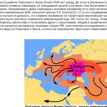
ось в районе Поволжья и Урала более 5500 лет назад. До этого в различных 
овали племена гоминидов, не обладавшие душой и разумом. Они были живот
цию. Приравнивать диких гоминидов к человеку разумному есть преступление п
ли новоявленные ДНК–генеалоги доктор А.А. Клесов [15–17] и его сподвижни
ги пытаются доказать, что славяне проживали на территории европейской час
рея была заселена славянской цивилизацией еще 100 тысяч лет назад. Эти
зовались философы и политиканы Дугин с соратниками, убедив в правильност
аты раскопок артефактов, языковая теория PIE, генетические исследования 
 по миру из Поволжья и Урала, полностью опровергают фантазии славянофил
Курганная гипотеза Марии Гимбутас, начало цивилизации 