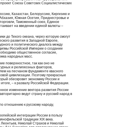
й проект Союза Советских Социалистических
Россию, Казахстан, Белоруссию, Киргизию и
 Абхазия, Южная Осетия, Приднестровье и
 торговли, Таможенный союз, Единое
стаивает на введении единой валюты –
ки до Тихого океана, через которую смогут
ского развития в Западной Европе,
урного и политического диалога между
дигмы Российской Империи о создании
еобходимо общественное согласие,
ржка народных масс.
ие поверхностное, так как оно не
турных и религиозных факторов,
млем на песчаном фундаменте квасного
ровой цивилизации. Поэтому прекрасные
рый обескровит экономику России и
итоге, – к развалу Российской Федерации.
нное изменение вектора развития России
вторитарно ведут страну и русский народ в
о отношению к русскому народу,
опейской интеграции России в пользу
вянофильской традиции XIX века.
 Леонтьев, Николай Страхов и Николай