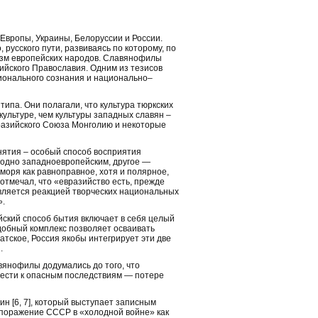
Европы, Украины, Белоруссии и России.
русского пути, развиваясь по которому, по
еизм европейских народов. Славянофилы
ийского Православия. Одним из тезисов
ионального сознания и национально–
ипа. Они полагали, что культура тюркских
культуре, чем культуры западных славян –
вразийского Союза Монголию и некоторые
ятия – особый способ восприятия
одно западноевропейским, другое —
оря как равноправное, хотя и полярное,
отмечал, что «евразийство есть, прежде
является реакцией творческих национальных
».
ийский способ бытия включает в себя целый
одобный комплекс позволяет осваивать
атское, Россия якобы интегрирует эти две
.
вянофилы додумались до того, что
вести к опасным последствиям — потере
н [6, 7], который выступает записным
 поражение СССР в «холодной войне» как