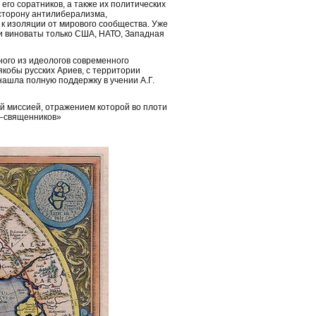
его соратников, а также их политических
 сторону антилиберализма,
 к изоляции от мирового сообщества. Уже
ии виноваты только США, НАТО, Западная
дного из идеологов современного
якобы русских Ариев, с территории
нашла полную поддержку в учении А.Г.
ой миссией, отражением которой во плоти
в–священников»