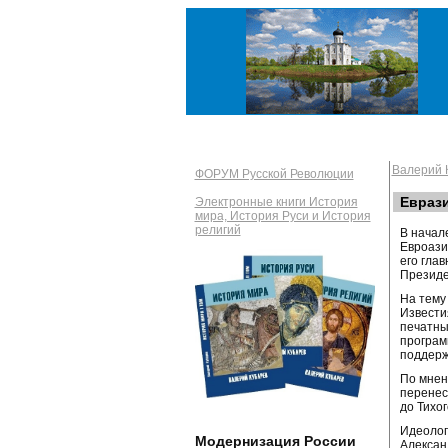
Валерий
ФОРУМ Русской Революции
Еврази
Электронные книги История
мира, История Руси и История
религий
В начал
Евроази
его гла
Президе
На тему
Извести
печатны
програм
поддерж
По мнен
перенес
до Тихо
Идеолог
Модернизация России
Алексан