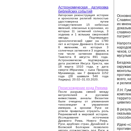
Астрономическая датировка
библейских событий
Авторская реконструкция истории
Основно
и хронологии религий полностью
Славяно
удостоверена путем
их мнен
отождествления 15 небесных
доказыв
явлений, описанных в хрониках, из
которых 11 затмений солнца, 3
славяно
зодиака и 1 вспышка сверхновой
патриот
звезды. Подтвержден
хронологический сдвиг на 1780
Напроти
лет в истории Древнего Египта по
народов
6 явлениям, из которых 3
солнечных затмения и 3 зодиака, в
чехов, 
том числе затмение фараона
мусульм
Такелота 8 августа 891 года.
Астрономически подтверждена
Бездока
дата распятия Иисуса Христа, как
окружаю
18 марта 1010 года, и дата
смерти Ибрагима – сына Пророка
монголь
Мухаммеда, как 7 февраля 1152
противо
года (28 шавваля 546 года
всего, 
Хиджры). 20.02–31.03.2020.
и религ
Происхождение рода Рюрика
Л.Н. Гу
После разрыва связей между
комплек
метрополией и русскими
террито
княжествами, анналы Византии
были очищены от упоминания
цивилиз
«иноземцев» в управлении
империи, а хроники Руси не
В резул
успели правильно отразить роль
оказыва
Рюриковичей в мировой истории.
способн
Исследование источников
Древнего Рима, Нового Рима,
Руси, арабских стран, Дунайской и
Идею «с
Волжской Болгарии позволило
противн
автору отождествить род Руси и