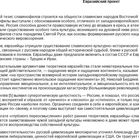
Евразийский проект
й тезис славянофилов строился на общности славянских народов Восточной 
филы выступали с обоснованием особого, отличного от западноевропейского, 
ию, Россия способна донести православную истину до впавших в ересь и ат
али существование особого типа культуры, возникшего на духовной ниве росс
филов стала парадигма Святой Руси, как основы формирования русского нац
ического мировоззрения.
в, евразийцы отрицали существование славянского культурно–исторического т
, связанных с русским народом общей исторической судьбой, ближе к русской 
словаков и поляков. Евразийцы даже предлагали включить в состав СССР и Е
анские страны – Турцию и Иран.
зательными аргументами теоретиков евразийства стали нематериальные пон
щей действительности, — ощущение моря и ощущение континента, называя 
ским: «на пространстве всемирной истории западноевропейскому ощущению м
стоит единственно монгольское ощущение континента» [4]. Николай Бердяев 
направление эмоциональное, а не интеллектуальное, и эмоциональность его 
иозных инстинктов на произошедшую катастрофу [большевицкую революцию]
милёв [5] выявил суперэтническую целостность — Россию, и показал, что росс
с восприятий и образов: от «речного» и «лесного» до «степного», и только п
рию России наиболее полно. Органично соединяя в себе и европейское, и ази
ации по–своему, и поэтому сама выступает как самостоятельная цивилизация
ьтате «глубокого переосмысления» работ ранних теоретиков, евразийцы–сла
ется заимствование чужой западной культуры невозможно и даже может при
ости воспроизводства собственной культуры.
амостоятельности» русской цивилизации многократно уточнял Александр Дуги
иком либерализма, ценностей европейской цивилизации и США. Он трактует