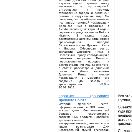
изучена, однако скрывает массу
нестыковок и противоречий,
относящихся к периоду
становления города и экспансии
римлян в окружающий мир. Мы
полагаем, что проблемы вызваны
незнанием истинной локализации
Древнего Рима в Поволжье на
Ахтубе вплоть до пожара 64 года и
переноса города на место Вейи в
Италии. В статье также
рассмотрены аспекты этнического
происхождения народов
Латинского союза, Древнего Рима
и Европы. Обоснован вектор
экспансии Древнего Рима с
Поволжья в Европу, совпадающий с
потоками миграции Великого
перенаселения народов и
распространения PIE. Кроме того,
в статье рассмотрена динамика
роста и убыли населения
Древнего Рима в местах
локализации с момента его
создания до заката и
трансформации. 23.06–
16.07.2019.
Вся эта
Короткая хронология
Путина,
Древнего Египта
История Древнего Египта,
Объекти
сформированная в XIX веке, с
каждым днем обнаруживает всё
куда пр
большее несоответствие
нелицеп
современным реалиям, новейшим
историю
археологическим и
цивилиз
инструментальным данным, в том
числе результатам ДНК
исследований мумий египетских
Согласн