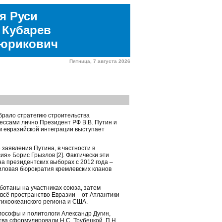
я Руси
 Кубарев
Рюрикович
Пятница, 7 августа 2026
брало стратегию строительства
ссами лично Президент РФ В.В. Путин и
м евразийской интеграции выступает
заявления Путина, в частности в
я» Борис Грызлов [2]. Фактически эти
а президентских выборах с 2012 года –
иловая бюрократия кремлевских кланов
ботаны на участниках союза, затем
всё пространство Евразии – от Атлантики
тихоокеанского региона и США.
ософы и политологи Александр Дугин,
тва сформулировали Н.С. Трубецкой, П.Н.