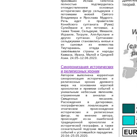
Данилев
принявших Ислам. Гипотеза
теорий.
полностью подтвердилась
отождествлением основных
исторических фигур сельджуков с
потомками князей Святого
Владимира и Ярослава Мудрого.
Речь идет о правителях
Конийского султаната (Рума)
Сулеймане и его потомках, а
также Токаке, Сельджуке, Микаиле,
Исраиле, Тогруле, Алп-Арслане и
других султанах. Султанами-
сельджуками становились князья и
их сыновья из княжества
Тмутаракань, откуда они
завоёвывали страны и народы
Кавказа, Ирана, Малой и Средней
Азии. 24.05–12.06.2023.
Синхронизация исторических
и религиозных хроник
Автором выполнена корректная
синхронизация исторических и
религиозных хроник древнего
мира на основании короткой
хронологии и привязки событий к
уникальным небесным явлениям,
отраженным в анналах и
Священных писаниях.
Расхождения в датировках,
географических локализациях и
этническом происхождении
исторических и религиозных
фигур, по мнению автора,
происходят из-за ошибочной
традиционной хронологии и
исторической географии, а также
сознательной подгонки явлений и
событий к устоявшейся парадигме.
20.04–25.05.2020.