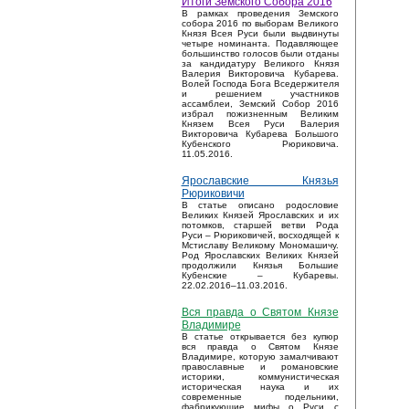
Итоги Земского Собора 2016
В рамках проведения Земского
собора 2016 по выборам Великого
Князя Всея Руси были выдвинуты
четыре номинанта. Подавляющее
большинство голосов были отданы
за кандидатуру Великого Князя
Валерия Викторовича Кубарева.
Волей Господа Бога Вседержителя
и решением участников
ассамблеи, Земский Собор 2016
избрал пожизненным Великим
Князем Всея Руси Валерия
Викторовича Кубарева Большого
Кубенского Рюриковича.
11.05.2016.
Ярославские Князья
Рюриковичи
В статье описано родословие
Великих Князей Ярославских и их
потомков, старшей ветви Рода
Руси – Рюриковичей, восходящей к
Мстиславу Великому Мономашичу.
Род Ярославских Великих Князей
продолжили Князья Большие
Кубенские – Кубаревы.
22.02.2016–11.03.2016.
Вся правда о Святом Князе
Владимире
В статье открывается без купюр
вся правда о Святом Князе
Владимире, которую замалчивают
православные и романовские
историки, коммунистическая
историческая наука и их
современные подельники,
фабрикующие мифы о Руси с