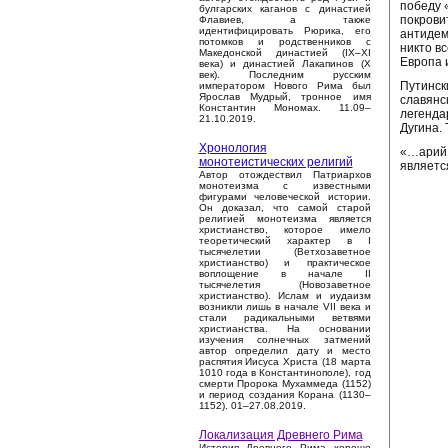
победу 
булгарских каганов с династией
покрови
Флавиев, а также
идентифицировать Рюрика, его
антидем
потомков и родственников с
никто в
Македонской династией (IX–XI
Европа 
века) и династией Лакапинов (X
век). Последним русским
Путински
императором Нового Рима был
Ярослав Мудрый, тронное имя
славянс
Константин Мономах. 11.09–
легенда
21.10.2019.
Дугина. 
Хронология
«…арий,
монотеистических религий
являетс
Автор отождествил Патриархов
монотеизма с известными
фигурами человеческой истории.
Он доказал, что самой старой
религией монотеизма является
христианство, которое имело
теоретический характер в I
тысячелетии (Ветхозаветное
христианство) и практическое
воплощение в начале II
тысячелетия (Новозаветное
христианство). Ислам и иудаизм
возникли лишь в начале VII века и
стали радикальными ветвями
христианства. На основании
изучения солнечных затмений
автор определил дату и место
распятия Иисуса Христа (18 марта
1010 года в Константинополе), год
смерти Пророка Мухаммеда (1152)
и период создания Корана (1130–
1152). 01–27.08.2019.
Локализация Древнего Рима
История Древнего Рима хорошо