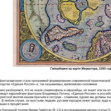
Гиперборея на карте Меркатора, 1595 го
 фантасмагория стала программой формирования современной практической 
 партии «Единая Россия» и, так называемых, кремлевских силовиков.
вно разберемся, что не знали славянофилы и евразийцы, не знают или не хотя
иведут евразийские фантазии Владимира Путина, «Единую Россию» и россий
риятной многим нашим братьям и сестрам – славянам, однако мы должны зна
. В любом случае, за простыми людьми, русским народом лежит выбор, куда н
ации и процветания.
о Курганной теории Марии Гимбутас [9–12] и исследованиям автора статьи [1