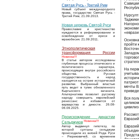
Савицки
Святая Русь - Третий Рим
Республ
Новый субъект международного
права, государство Святая Русь -
Нурсулт
Третий Рим, 21.09.2013.
Таджики
Нагорно
Новая церковь Святой Руси
экономи
Православие и христианство
«еврази
нуждаются в реформировании и
освобождении от ереси и
мракобесия. 21.09.2011.
Основна
пройти 
Этнополитическая
Восточн
трансформация России
Западом
Новинка!!!
торгово
В статье автором исследованы
стратег
глубинные процессы этнического и
политического характера,
На перв
происходящие внутри российского
учитыва
общества. Русская
государственность и народ
историч
находятся на острие исторической
патриот
развилки. Выбранный властью
мечты В
путь ведет в тупик обновленного
приведе
Кыргызского каганата.
Альтернатива позволит русскому
народу совершить европейский
Вся пол
ренессанс и избавится от
целиком
варварства и дикости. 26.08-
цивилиза
06.09.2025.
Рассмот
Происхождение династии
Евразий
Новинка!!!
Сельджуков
Евразий
Автор выдвинул гипотезу, по
которой султаны сельджуки
объедин
происходили из князей Рода Руси
Предста
– Рюриковичей, со временем