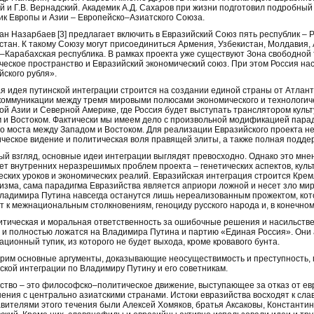
й и Г.В. Вернадский. Академик А.Д. Сахаров при жизни подготовил подробны
ик Европы и Азии – Европейско–Азиатского Союза.
ан Назарбаев [3] предлагает включить в Евразийский Союз пять республик – 
стан. К такому Союзу могут присоединиться Армения, Узбекистан, Молдавия,
–Карабахская республика. В рамках проекта уже существуют Зона свободной
ческое пространство и Евразийский экономический союз. При этом Россия на
йского рубля».
я идея путинской интеграции строится на создании единой страны от Атланти
коммуникации между тремя мировыми полюсами экономического и технологиче
ой Азии и Северной Америке, где Россия будет выступать транслятором культ
 и Востоком. Фактически мы имеем дело с произвольной модификацией пара
го моста между Западом и Востоком. Для реализации Евразийского проекта н
ическое видение и политическая воля правящей элиты, а также полная подде
ый взгляд, основные идеи интеграции выглядят превосходно. Однако это мнен
ет внутренних неразрешимых проблем проекта – генетических аспектов, куль
еских уроков и экономических реалий. Евразийская интеграция строится Кре
изма, сама парадигма Евразийства является априори ложной и несет зло ми
ладимира Путина навсегда останутся лишь нереализованным прожектом, кото
т к межнациональным столкновениям, геноциду русского народа и, в конечном 
итическая и моральная ответственность за ошибочные решения и насильстве
 и полностью ложатся на Владимира Путина и партию «Единая Россия». Они а
ционный тупик, из которого не будет выхода, кроме кровавого бунта.
рим основные аргументы, доказывающие неосуществимость и преступность, п
ской интеграции по Владимиру Путину и его советникам.
ство – это философско–политическое движение, выступающее за отказ от евр
ения с центрально азиатскими странами. Истоки евразийства восходят к сла
вителями этого течения были Алексей Хомяков, братья Аксаковы, Константин