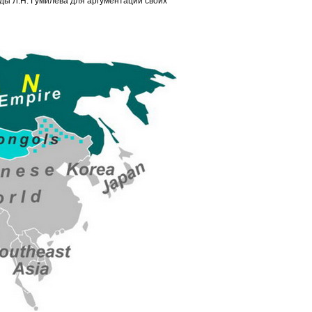
ды Л.Н. Гумилёва для аргументации своих