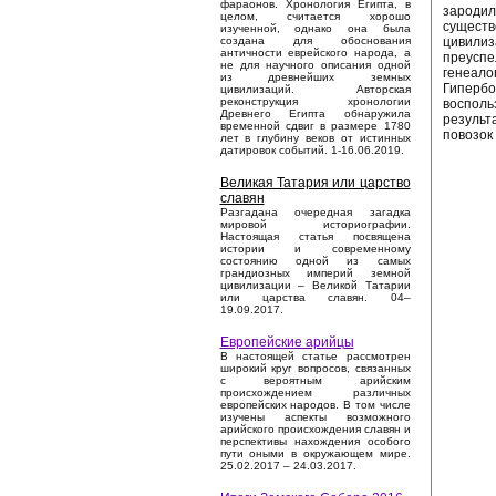
фараонов. Хронология Египта, в
зародил
целом, считается хорошо
существ
изученной, однако она была
цивилиза
создана для обоснования
античности еврейского народа, а
преуспе
не для научного описания одной
генеало
из древнейших земных
Гипербо
цивилизаций. Авторская
реконструкция хронологии
восполь
Древнего Египта обнаружила
результ
временной сдвиг в размере 1780
повозок
лет в глубину веков от истинных
датировок событий. 1-16.06.2019.
Великая Татария или царство
славян
Разгадана очередная загадка
мировой историографии.
Настоящая статья посвящена
истории и современному
состоянию одной из самых
грандиозных империй земной
цивилизации – Великой Татарии
или царства славян. 04–
19.09.2017.
Европейские арийцы
В настоящей статье рассмотрен
широкий круг вопросов, связанных
с вероятным арийским
происхождением различных
европейских народов. В том числе
изучены аспекты возможного
арийского происхождения славян и
перспективы нахождения особого
пути оными в окружающем мире.
25.02.2017 – 24.03.2017.