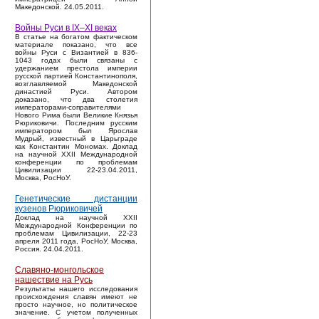
Македонской. 24.05.2011.
Войны Руси в IX–XI веках
В статье на богатом фактическом
материале показано, что все
войны Руси с Византией в 836-
1043 годах были связаны с
удержанием престола империи
русской партией Константинополя,
возглавляемой Македонской
династией Руси. Автором
доказано, что два столетия
императорами-соправителями
Нового Рима были Великие Князья
Рюриковичи. Последним русским
императором был Ярослав
Мудрый, известный в Царьграде
как Константин Мономах. Доклад
на научной XXII Международной
конференции по проблемам
Цивилизации 22-23.04.2011,
Москва, РосНоУ.
Генетические дистанции
кузенов Рюриковичей
Доклад на научной XXII
Международной Конференции по
проблемам Цивилизации, 22-23
апреля 2011 года, РосНоУ, Москва,
Россия. 24.04.2011.
Славяно-монгольское
нашествие на Русь
Результаты нашего исследования
происхождения славян имеют не
просто научное, но политическое
значение. С учетом полученных