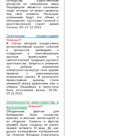
господства. Единственным
ресурсом по завоеванию мира
Люцифером являются греховные
люди, которых он может привлечь
под свои знамена. Насколько
успешными будут его обман и
обольщение, настолько сильной и
многочисленной станет армия
Сатаны. 05–17.12.2022.
Оскудение православия
Новинка!!!
В статье автором осуществлен
ретроспективный анализ событий
и процессов, приведших к
оскудению и трансформации
канонов православия и
святоотеческой традиции русского
христианства. Запреты и упование
на добрые намерения
оппортунистов внутри тела церкви
привели к закономерному
искажению учения. В результате
православная церковь стала
уязвимой перед давлением лжи и
обмана Люцифера и перестала
быть источником жизни. 30.09–
25.11.2022.
Особенности христианства в
Новинка!!!
Каппадокии
Обыденным фактом для
Каппадокии было соседство
мужских и женских монастырей и
их общение. Сюжеты и фрески
церквей были созданы не ранее
первой четверти XI века. До нас
дошли изоморфные изображения
Св. Георгия, Феодора Стратилата