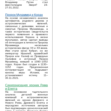
Владимир Путин стал
вместилищем Зверя? 24-
27.01.2022.
Пророк Мухаммед и Коран
На основе независимого анализа
артефактов, родового дерева и
астрономических явлений,
связанных с деяниями, жизнью и
смертью Пророка Мухаммеда, а
также исторических свидетельств
первого появления и правового
использования Корана в жизни
мусульман, автор сделал выводы
об интеграции в личности Пророка
Мухаммеда нескольких
исторических фигур VII и XII веков.
Ими стали каган Кубрат, он же
император Ираклий, аравийский
Пророк или Халиф из Праведных
Халифов и истинный Пророк
Мухаммед, живший в 1090–1052
годах. Коран был создан в 1130–
1152 годах. Предложенная
интерпретация не подрывает
каноны веры Ислама, но
устанавливает истину. 11–
30.11.2021.
Синхронизация хроник Рима
и Египта
На основании тщательного
анализа деталей военных
компаний и астрономических
явлений из хроник Древнего и
Нового Рима, Древнего Египта и
персидских источников автором
был подтвержден хронологический
сдвиг в истории Древнего Египта