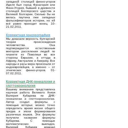
западной столицей финно-угоров
Иделя был город Фанагория или
Финн-Угория, бывший в древности
столицей Боспорского царства и
Великой Болгарии. Сколько бы не
вилась паутина лжи западных
фальсификаторов истории, но ей
всё равно приходит конец. 10-
21.02.2011.
Корректная геногеография
Мы доказали верность булгарской
теории происхождения
человечества. Она
подтверждается естественным
вектором расселения людей по
планете из Поволжья во все
стороны Евразии, а оттуда в
Африку, Австралию и Америку. Все
народы и расы мира произошли от
индоевропейцев, а именно – от
этнических финно-угоров. 01-
07.02.2011.
Корректная ДНК-генеалогия и
глоттохронология
Вашему вниманию представлена
научная работа Великого Князя
Валерия Кубарева по ДНК-
генеалогии и глоттохронологии.
Автор создал формулы, с
помощью которых можно точно
определить время жизни общего
предка и эпохи формирования
различных языков. Эти формулы
получили название формулы
Кубарева. С помощью
математических выкладок,
Валерий Кубарев доказал