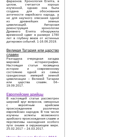
фараонов. Хронология Египта, в
целом, считается хорошо
изученной, однако она была
создана для обоснования
античности еврейского народа, а
не для научного описания одной
из древнейших земных
цивилизаций. Авторская
реконструкция хронологии
Древнего Египта обнаружила
временной сдвиг в размере 1780
лет в глубину веков от истинных
датировок событий. 1-16.06.2019.
Великая Татария или царство
славян
Разгадана очередная загадка
мировой историографии.
Настоящая статья посвящена
истории и современному
состоянию одной из самых
грандиозных империй земной
цивилизации – Великой Татарии
или царства славян. 04–
19.09.2017.
Европейские арийцы
В настоящей статье рассмотрен
широкий круг вопросов, связанных
с вероятным арийским
происхождением различных
европейских народов. В том числе
изучены аспекты возможного
арийского происхождения славян и
перспективы нахождения особого
пути оными в окружающем мире.
25.02.2017 – 24.03.2017.