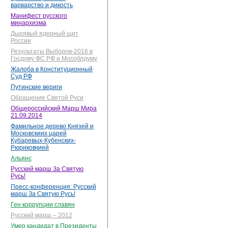
варварство и дикость
Манифест русского
минархизма
Дырявый ядерный щит
России
Результаты Выборов-2016 в
Госдуму ФС РФ и Мособлдуму
Жалоба в Конституционный
Суд РФ
Путинские вериги
Обращение Святой Руси
Общероссийский Марш Мира
21.09.2014
Фамильное дерево Князей и
Московскиих царей
Кубаревых-Кубенских-
Рюриковчией
Альянс
Русский марш За Святую
Русь!
Пресс-конференция: Русский
марш За Святую Русь!
Ген коррупции славян
Русский марш – 2012
Умер кандидат в Президенты