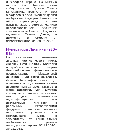
и Феодора Тирона. По мнению
автора Св. Георгий стал
собирательным образом Святых
Константина Великого и двух
Феодоров. Фреска Змеиной церкви
изображает Онуфрия Великого в
образе гермафродита, о чем
пытается забыть церковь. На лицо
целенаправленное искажение
христианством Святого Предания,
ведомого Святым Духом, и
движение в сторону от
первоисточников. 05–28.08.2022.
Императоры Лакапины (920–
945)
На основании тщательного
анализа хроник Нового Рима,
Древней Руси, Великой Болгарии
и арабских источников автором
было обосновано финно-угорское
происхождение Македонской
династии и династии Лакапинов.
Детали биографий, имен, дат
правления и родственных связей
десятков императоров, каганов и
князей Византии, Руси и Булгара
совпадают с большой точностью,
что дает возможность
идентифицировать все
исследуемые личности с
реальными историческими
фигурами. В местных летописях
они имеют различные или
совпадающие имена, в
зависимости от национальных
особенностей прозвищ
исследуемых персон. 07.12.2020–
30.01.2021.