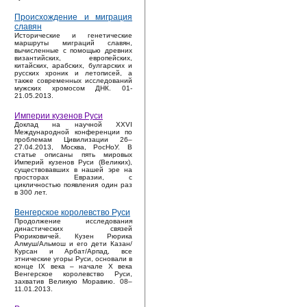
Происхождение и миграция
славян
Исторические и генетические
маршруты миграций славян,
вычисленные с помощью древних
византийских, европейских,
китайских, арабских, булгарских и
русских хроник и летописей, а
также современных исследований
мужских хромосом ДНК. 01-
21.05.2013.
Империи кузенов Руси
Доклад на научной XXVI
Международной конференции по
проблемам Цивилизации 26–
27.04.2013, Москва, РосНоУ. В
статье описаны пять мировых
Империй кузенов Руси (Великих),
существовавших в нашей эре на
просторах Евразии, с
цикличностью появления один раз
в 300 лет.
Венгерское королевство Руси
Продолжение исследования
династических связей
Рюриковичей. Кузен Рюрика
Алмуш/Альмош и его дети Казан/
Курсан и Арбат/Арпад, все
этнические угоры Руси, основали в
конце IX века – начале X века
Венгерское королевство Руси,
захватив Великую Моравию. 08–
11.01.2013.