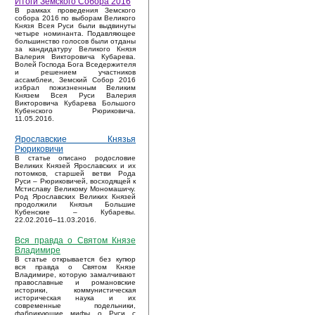
Итоги Земского Собора 2016
В рамках проведения Земского
собора 2016 по выборам Великого
Князя Всея Руси были выдвинуты
четыре номинанта. Подавляющее
большинство голосов были отданы
за кандидатуру Великого Князя
Валерия Викторовича Кубарева.
Волей Господа Бога Вседержителя
и решением участников
ассамблеи, Земский Собор 2016
избрал пожизненным Великим
Князем Всея Руси Валерия
Викторовича Кубарева Большого
Кубенского Рюриковича.
11.05.2016.
Ярославские Князья
Рюриковичи
В статье описано родословие
Великих Князей Ярославских и их
потомков, старшей ветви Рода
Руси – Рюриковичей, восходящей к
Мстиславу Великому Мономашичу.
Род Ярославских Великих Князей
продолжили Князья Большие
Кубенские – Кубаревы.
22.02.2016–11.03.2016.
Вся правда о Святом Князе
Владимире
В статье открывается без купюр
вся правда о Святом Князе
Владимире, которую замалчивают
православные и романовские
историки, коммунистическая
историческая наука и их
современные подельники,
фабрикующие мифы о Руси с