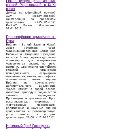
Реконструкция династических
связей Рюриковичей в IX-XI
веках
Доклад на юбилейной научной
XXV Международной
конференции по проблемам
цивилизации, 21-22.12.2012,
РосНоУ, Москва. Исправлено
03.01.2013.
Просвещённое христианство
Руси
Библия – Ветхий Завет и Новый
Завет исчерпали себя.
Фальсифицированные Священное
Писание и Священное Предание
не могут более служить духовным
ориентиром для продвижения
человечества вперед по реке
времени. Хронология библейских
событий, этническая
принадлежность патриархов
человечества, имена, география и
оригинальные языки героев
Библии не соответствуют
действительности. Библейские
чудеса имеют в своей основе
квантовую природу и подчиняются
законам мироздания.
Просвещенное христианство Руси
восстанавливает утерянные и
уничтоженные мракобесами
религиозные и научные знания
христианства и революционную
роль религии в истории
цивилизации. 26.08. – 12.10.2012.
Истинный Гроб Господень