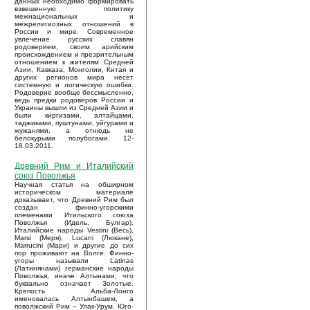
данных необходимо формировать
взвешенную политику
межнациональных и
межрелигиозных отношений в
России и мире. Современное
увлечение русских славян
родоверием, своим арийским
происхождением и презрительным
отношением к жителям Средней
Азии, Кавказа, Монголии, Китая и
других регионов мира несет
системную и логическую ошибки.
Родоверие вообще бессмысленно,
ведь предки родоверов России и
Украины вышли из Средней Азии и
были киргизами, алтайцами,
таджиками, пуштунами, уйгурами и
жужанями, а отнюдь не
белокурыми полубогами. 12-
18.03.2011.
Древний Рим и Италийский
союз Поволжья
Научная статья на обширном
историческом материале
доказывает, что Древний Рим был
создан финно-угорскими
племенами Итильского союза
Поволжья (Идель, Булгар).
Италийские народы Vestini (Весь),
Marsi (Меря), Lucani (Люкане),
Marrucini (Мари) и другие до сих
пор проживают на Волге. Финно-
угоры называли Latinas
(Латинянами) германские народы
Поволжья, иначе Алтынами, что
буквально означает Золотые.
Крепость Альба-Лонго
именовалась Алтынбашем, а
поволжский Рим – Улак-Урум. Юго-