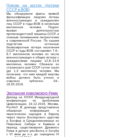
Пляски на костях (потери
СССР в ВОВ)
Мы обнаружили факты прямой
фальсификации людских потерь
военнослужащих и гражданских
лиц СССР в годы ВОВ в несколько
миллионов человек. Подлог
вызван деятельностью
пропагандистской машины СССР и
ложным пониманием патриотизма
в современной России. По нашим
подсчетам истинные
безвозвратные потери населения
СССР в годы ВОВ составляют 7,6–
8,7 миллионов человек из числа
военнослужащих и общие потери с
гражданскими лицами 12,8–13,9
миллиона человек. Сбежали из
сталинского рая СССР сотни тысяч
(до 1,3 миллиона) человек. Мы
полагаем, что имя каждой жертвы
войны должно быть учтено и
озвучено публично. 04–
18.05.2019.
Экспансия поволжского Рима
Доклад на XXXIII Международной
конференции по проблемам
Цивилизации, 24.12.2016, Москва,
РосНоУ. В докладе представлена
обширная информация о
переселении народов в Европу
через порты Боспорского царства
и Босфор в Средиземноморье из
Поволжья, Сибири и Кавказа в
период существования Древнего
Рима в дельте рек Волга и Ахтуба
с VI века до н.э. до середины VI