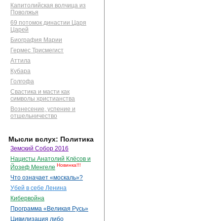
Капитолийская волчица из
Поволжья
69 потомок династии Царя
Царей
Биография Марии
Гермес Трисмегист
Аттила
Кубара
Голгофа
Свастика и масти как
символы христианства
Вознесение, успение и
отшельничество
Мысли вслух: Политика
Земский Собор 2016
Нацисты Анатолий Клёсов и
Новинка!!!
Йозеф Менгеле
Что означает «москаль»?
Убей в себе Ленина
Кибервойна
Программа «Великая Русь»
Цивилизация либо