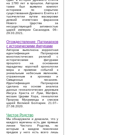
на 1780 лет в прошлое. Автором
также был выявлен комплот
историков по сокрытию
существования Древнего Египта в I
тысячелетии путем маскировки
деяний египетских фараонов
Нового Царства за
несуществующей активностью
царей империи Сасанидов. 06–
29.03.2021.
Отождествление Патриархов
с историческими фигурами
Автором выполнена корректная
идентификация Патриархов
монотеистических религий с
историческими фигурами
прошлого на основании
парадигмы короткой хронологии
мира и привязки событий к
уникальным небесным явлениям,
отраженным в хрониках и
Священных писаниях.
Идентификация Патриархов
сделана на основе анализа
данных генеалогических деревьев
Иисуса Христа от Луки, Матфея,
мозаик Церкви Хора, генеалогии
Пророка Мухаммеда и списков
царей Великой Болгарии. 21.07–
27.08.2020.
Чистое Родство
Мы обнаружили и доказали, что у
каждого мужчины есть две прямые
линии Чистого Родства, по
которым в каждом поколении
предков у него есть всего лишь