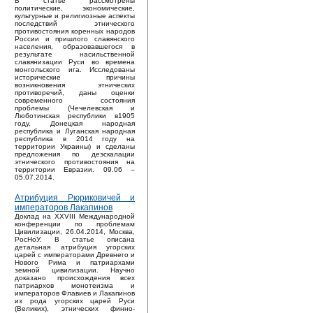
В статье рассмотрены
политические, экономические,
культурные и религиозные аспекты
последствий этнического
противостояния коренных народов
России и пришлого славянского
населения, образовавшегося в
результате насильственной
славянизации Руси во времена
монгольского ига. Исследованы
исторические причины
возникновения этнических
противоречий, даны оценки
современного состояния
проблемы (Чечелевская и
Люботинская республики в1905
году, Донецкая народная
республика и Луганская народная
республика в 2014 году на
территории Украины) и сделаны
предложения по деэскалации
этнического противостояния на
территории Евразии. 09.06 –
05.07.2014.
Атрибуция Рюриковичей и
императоров Лакапинов
Доклад на XXVIII Международной
конференции по проблемам
Цивилизации, 26.04.2014, Москва,
РосНоУ. В статье описана
детальная атрибуция угорских
царей с императорами Древнего и
Нового Рима и патриархами
земной цивилизации. Научно
доказано происхождения всех
патриархов монотеизма и
императоров Флавиев и Лакапинов
из рода угорских царей Руси
(Великих), этнических финно-