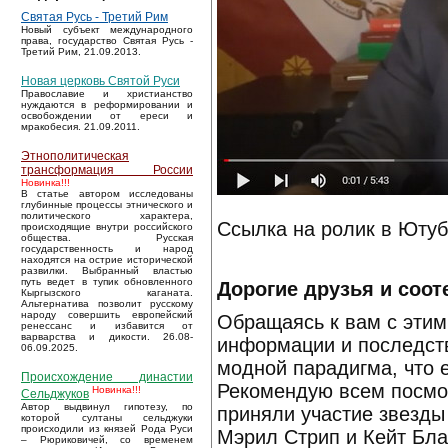
Святая Русь - Третий Рим
Новый субъект международного
права, государство Святая Русь -
Третий Рим, 21.09.2013.
Новая церковь Святой Руси
Православие и христианство
нуждаются в реформировании и
освобождении от ереси и
мракобесия. 21.09.2011.
Этнополитическая
трансформация России
Новинка!!!
В статье автором исследованы
глубинные процессы этнического и
политического характера,
Ссылка на ролик в Юту
происходящие внутри российского
общества. Русская
государственность и народ
находятся на острие исторической
развилки. Выбранный властью
путь ведет в тупик обновленного
Дорогие друзья и соот
Кыргызского каганата.
Альтернатива позволит русскому
народу совершить европейский
Обращаясь к вам с этим
ренессанс и избавится от
варварства и дикости. 26.08-
информации и последств
06.09.2025.
модной парадигма, что 
Происхождение династии
Рекомендую всем посмо
Новинка!!!
Сельджуков
Автор выдвинул гипотезу, по
приняли участие звезды
которой султаны сельджуки
происходили из князей Рода Руси
Мэрил Стрип и Кейт Бла
– Рюриковичей, со временем