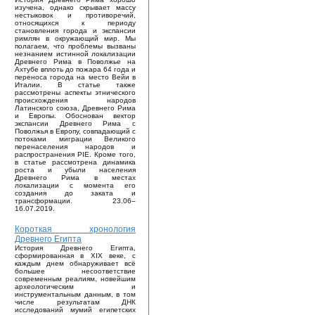
изучена, однако скрывает массу
нестыковок и противоречий,
относящихся к периоду
становления города и экспансии
римлян в окружающий мир. Мы
полагаем, что проблемы вызваны
незнанием истинной локализации
Древнего Рима в Поволжье на
Ахтубе вплоть до пожара 64 года и
переноса города на место Вейи в
Италии. В статье также
рассмотрены аспекты этнического
происхождения народов
Латинского союза, Древнего Рима
и Европы. Обоснован вектор
экспансии Древнего Рима с
Поволжья в Европу, совпадающий с
потоками миграции Великого
перенаселения народов и
распространения PIE. Кроме того,
в статье рассмотрена динамика
роста и убыли населения
Древнего Рима в местах
локализации с момента его
создания до заката и
трансформации. 23.06–
16.07.2019.
Короткая хронология
Древнего Египта
История Древнего Египта,
сформированная в XIX веке, с
каждым днем обнаруживает всё
большее несоответствие
современным реалиям, новейшим
археологическим и
инструментальным данным, в том
числе результатам ДНК
исследований мумий египетских