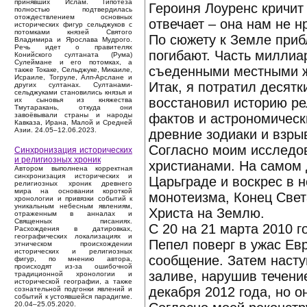
принявших Ислам. Гипотеза
Героиня Лоуренс кричит
полностью подтвердилась
отождествлением основных
отвечает – она нам не 
исторических фигур сельджуков с
потомками князей Святого
По сюжету к Земле приб
Владимира и Ярослава Мудрого.
Речь идет о правителях
погибают. Часть миллиар
Конийского султаната (Рума)
Сулеймане и его потомках, а
съеденными местными 
также Токаке, Сельджуке, Микаиле,
Исраиле, Тогруле, Алп-Арслане и
Итак, я потратил десят
других султанах. Султанами-
сельджуками становились князья и
восстановил историю ре
их сыновья из княжества
Тмутаракань, откуда они
фактов и астрономическ
завоёвывали страны и народы
Кавказа, Ирана, Малой и Средней
Азии. 24.05–12.06.2023.
древние зодиаки и взры
Согласно моим исследов
Синхронизация исторических
и религиозных хроник
христианами. На самом 
Автором выполнена корректная
синхронизация исторических и
Царьграде и воскрес в н
религиозных хроник древнего
мира на основании короткой
монотеизма, Конец Свет
хронологии и привязки событий к
уникальным небесным явлениям,
Христа на Землю.
отраженным в анналах и
Священных писаниях.
С 20 на 21 марта 2010 
Расхождения в датировках,
географических локализациях и
Пепел поверг в ужас Ев
этническом происхождении
исторических и религиозных
сообщение. Затем насту
фигур, по мнению автора,
происходят из-за ошибочной
заливе, нарушив течени
традиционной хронологии и
исторической географии, а также
декабря 2012 года, но о
сознательной подгонки явлений и
событий к устоявшейся парадигме.
20.04–25.05.2020.