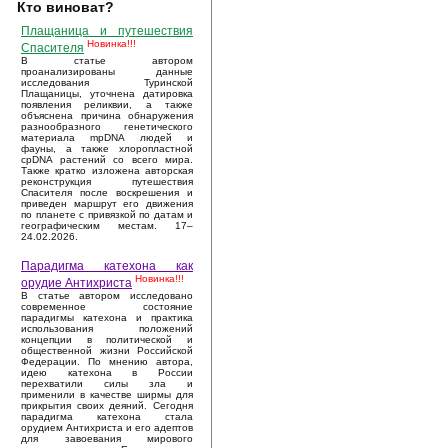
Кто виноват?
Плащаница и путешествия
Новинка!!!
Спасителя
В статье автором
проанализированы данные
исследования Туринской
Плащаницы, уточнена датировка
появления реликвии, а также
объяснена причина обнаружения
разнообразного генетического
материала mpDNA людей и
фауны, а также хлоропластной
cpDNA растений со всего мира.
Также кратко изложена авторская
реконструкция путешествия
Спасителя после воскрешения и
приведен маршрут его движения
по планете с привязкой по датам и
географическим местам. 17–
24.02.2026.
Парадигма катехона как
Новинка!!!
орудие Антихриста
В статье автором исследовано
современное состояние
парадигмы катехона и практика
использования положений
концепции в политической и
общественной жизни Российской
Федерации. По мнению автора,
идею катехона в России
перехватили силы зла и
применили в качестве ширмы для
прикрытия своих деяний. Сегодня
парадигма катехона стала
орудием Антихриста и его адептов
для завоевания мирового