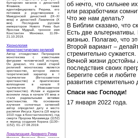
об нечто, что сильнее и
булгарских каганов с династией
Флавиев, а также
или разработчики сомни
идентифицировать Рюрика, его
потомков и родственников с
Македонской династией (IX–XI
Что же нам делать?
века) и династией Лакапинов (X
век). Последним русским
В Библии сказано, что 
императором Нового Рима был
Ярослав Мудрый, тронное имя
Есть две альтернативы.
Константин Мономах. 11.09–
21.10.2019.
жизнью. Полагаю, что эт
Второй вариант – делайт
Хронология
монотеистических религий
стремительно сужается.
Автор отождествил Патриархов
монотеизма с известными
Вечной жизни достойны 
фигурами человеческой истории.
Он доказал, что самой старой
последствия своих прег
религией монотеизма является
христианство, которое имело
Берегите себя и любите
теоретический характер в I
тысячелетии (Ветхозаветное
развития стремительно 
христианство) и практическое
воплощение в начале II
тысячелетия (Новозаветное
Спаси нас Господи!
христианство). Ислам и иудаизм
возникли лишь в начале VII века и
стали радикальными ветвями
17 января 2022 года.
христианства. На основании
изучения солнечных затмений
автор определил дату и место
распятия Иисуса Христа (18 марта
1010 года в Константинополе), год
смерти Пророка Мухаммеда (1152)
и период создания Корана (1130–
1152). 01–27.08.2019.
Локализация Древнего Рима
История Древнего Рима хорошо