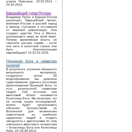
угоров Поволжья. 23.03.2014 –
24.04.2014.
Евразийский тупик Путина
Владимир Путин и Единая Россия
реализуют Евразийский проект,
вовлекая Россию и русский народ
в период стагнации и отставания
от мировой цивилизации. Они
создают царство Гога и Магога,
угрожающего миру во всем мире.
Почему кремлевская власть не
спросила русских славян – хотят
они жить в азиатской стране или
быть благополучными
европейцами? 14-22.01.2014.
Проекции Бога в символах
религий
В результате изучения обширного
визуального материала,
созданного путем 3D
моделирования, мы доказали
существование единого источника
происхождения Проекций Бога, то
есть религиозной символики
людей. Сей источник или
квантовый объект называется
Колесница Бога. Мы полагаем, что
на основе наших исследований,
можно будет организовать
обучение путешествиям по
Вселенной для космических
навигаторов из наиболее
одаренных людей и создать
звездолеты с двигателями по типу
описанного квантового генератора
– Колесницы Бога или Колесницы
Куба. 25–30.08.2013.