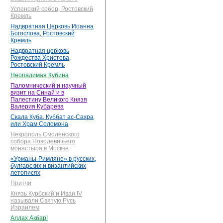
Успенский собор, Ростовский
Кремль
Надвратная Церковь Иоанна
Богослова, Ростовский
Кремль
Надвратная церковь
Рождества Христова,
Ростовский Кремль
Неопалимая Кубина
Паломнический и научный
визит на Синай и в
Палестину Великого Князя
Валерия Кубарева
Скала Куба, Куббат ас-Сахра
или Храм Соломона
Некрополь Смоленского
собора Новодевичьего
монастыря в Москве
«Урманы-Римляне» в русских,
булгарских и византийских
летописях
Притчи
Князь Курбский и Иван IV
называли Святую Русь
Израилем
Аллах Акбар!