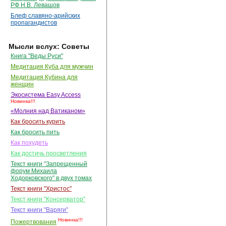
РФ Н.В. Левашов
Блеф славяно-арийских
пропагандистов
Мысли вслух: Советы
Книга "Веды Руси"
Медитация Куба для мужчин
Медитация Кубина для
женщин
Экосистема Easy Access
Новинка!!!
«Молния над Ватиканом»
Как бросить курить
Как бросить пить
Как похудеть
Как достичь просветления
Текст книги "Запрещенный
форум Михаила
Ходорковского" в двух томах
Текст книги "Христос"
Текст книги "Консерватор"
Текст книги "Варяги"
Новинка!!!
Пожертвования