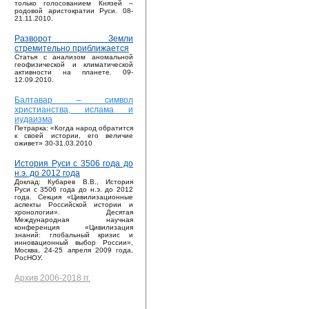
только голосованием Князей –
родовой аристократии Руси. 08-
21.11.2010.
Разворот Земли
стремительно приближается
Статья с анализом аномальной
геофизической и климатической
активности на планете. 09-
12.09.2010.
Балтавар – символ
христианства, ислама и
иудаизма
Петрарка: «Когда народ обратится
к своей истории, его величие
оживет» 30-31.03.2010
История Руси с 3506 года до
н.э. до 2012 года
Доклад: Кубарев В.В., История
Руси с 3506 года до н.э. до 2012
года. Секция «Цивилизационные
аспекты Российской истории и
хронологии». Десятая
Международная научная
конференция «Цивилизация
знаний: глобальный кризис и
инновационный выбор России»,
Москва, 24-25 апреля 2009 года,
РосНОУ.
Архив 2006-2018 гг.