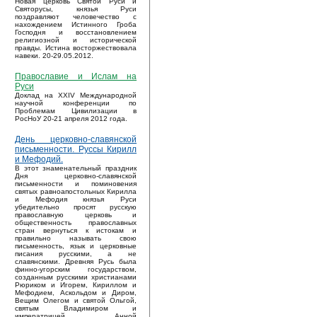
Новая церковь Святой Руси и
Святорусы, князья Руси
поздравляют человечество с
нахождением Истинного Гроба
Господня и восстановлением
религиозной и исторической
правды. Истина восторжествовала
навеки. 20-29.05.2012.
Православие и Ислам на
Руси
Доклад на XXIV Международной
научной конференции по
Проблемам Цивилизации в
РосНоУ 20-21 апреля 2012 года.
День церковно-славянской
письменности. Руссы Кирилл
и Мефодий.
В этот знаменательный праздник
Дня церковно-славянской
письменности и поминовения
святых равноапостольных Кирилла
и Мефодия князья Руси
убедительно просят русскую
православную церковь и
общественность православных
стран вернуться к истокам и
правильно называть свою
письменность, язык и церковные
писания русскими, а не
славянскими. Древняя Русь была
финно-угорским государством,
созданным русскими христианами
Рюриком и Игорем, Кириллом и
Мефодием, Аскольдом и Диром,
Вещим Олегом и святой Ольгой,
святым Владимиром и
императрицей Анной