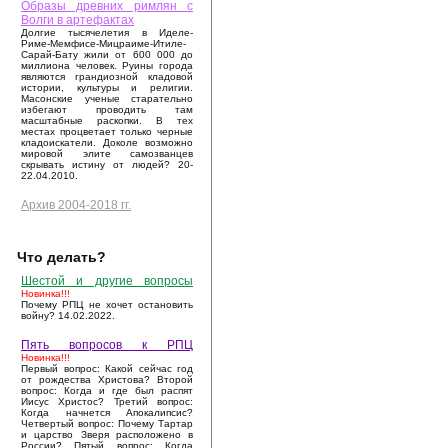
Образы древних римлян с
Волги в артефактах
Долгие тысячелетия в Иделе-
Риме-Мемфисе-Мицраиме-Итиле-
Сарай-Бату жили от 600 000 до
миллиона человек. Руины города
являются грандиозной кладовой
истории, культуры и религии.
Масонские ученые старательно
избегают проводить там
масштабные раскопки. В тех
местах процветает только черные
кладоискатели. Доколе возможно
мировой элите самозванцев
скрывать истину от людей? 20-
22.04.2010.
Архив 2004-2018 гг.
Что делать?
Шестой и другие вопросы
Новинка!!!
Почему РПЦ не хочет остановить
войну? 14.02.2022.
Пять вопросов к РПЦ
Новинка!!!
Первый вопрос: Какой сейчас год
от рождества Христова? Второй
вопрос: Когда и где был распят
Иисус Христос? Третий вопрос:
Когда начнется Апокалипсис?
Четвертый вопрос: Почему Тартар
и царство Зверя расположено в
России? Пятый вопрос: Когда