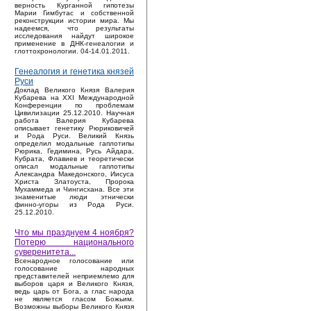
верность Курганной гипотезы
Марии Гимбутас и собственной
реконструкции истории мира. Мы
надеемся, что результаты
исследования найдут широкое
применение в ДНК-генеалогии и
глоттохронологии. 04-14.01.2011.
Генеалогия и генетика князей
Руси
Доклад Великого Князя Валерия
Кубарева на XXI Международной
Конференции по проблемам
Цивилизации 25.12.2010. Научная
работа Валерия Кубарева
описывает генетику Рюриковичей
и Рода Руси. Великий Князь
определил модальные гаплотипы
Рюрика, Гедимина, Русь Айдара,
Кубрата, Флавиев и теоретически
описал модальные гаплотипы
Александра Македонского, Иисуса
Христа Златоуста, Пророка
Мухаммеда и Чингисхана. Все эти
знаменитые люди этнически
финно-угоры из Рода Руси.
25.12.2010.
Что мы празднуем 4 ноября?
Потерю национального
суверенитета...
Bсенародное голосование или
голосование народных
представителей неприемлемо для
выборов царя и Великого Князя,
ведь царь от Бога, а глас народа
не является гласом Божьим.
Возможны выборы Великого Князя