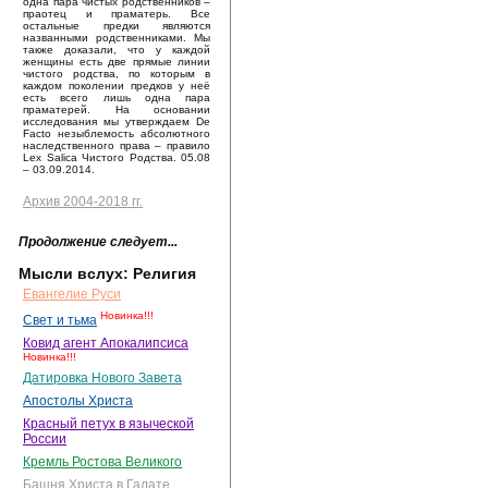
одна пара чистых родственников –
праотец и праматерь. Все
остальные предки являются
названными родственниками. Мы
также доказали, что у каждой
женщины есть две прямые линии
чистого родства, по которым в
каждом поколении предков у неё
есть всего лишь одна пара
праматерей. На основании
исследования мы утверждаем De
Facto незыблемость абсолютного
наследственного права – правило
Lex Salica Чистого Родства. 05.08
– 03.09.2014.
Архив 2004-2018 гг.
Продолжение следует...
Мысли вслух: Религия
Евангелие Руси
Новинка!!!
Свет и тьма
Ковид агент Апокалипсиса
Новинка!!!
Датировка Нового Завета
Апостолы Христа
Красный петух в языческой
России
Кремль Ростова Великого
Башня Христа в Галате