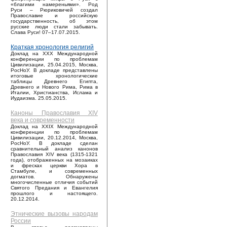
«благими намереньями». Род
Руси – Рюриковичей создал
Православие и российскую
государственность, об этом
русские люди стали забывать.
Слава Руси! 07–17.07.2015.
Краткая хронология религий
Доклад на XXX Международной
конференции по проблемам
Цивилизации, 25.04.2015, Москва,
РосНоУ. В докладе представлены
итоговые хронологические
таблицы Древнего Египта,
Древнего и Нового Рима, Рима в
Италии, Христианства, Ислама и
Иудаизма. 25.05.2015.
Каноны Православия XIV
века и современности
Доклад на XXIX Международной
конференции по проблемам
Цивилизации, 20.12.2014, Москва,
РосНоУ. В докладе сделан
сравнительный анализ канонов
Православия XIV века (1315-1321
года), отображенных на мозаиках
и фресках церкви Хора в
Стамбуле, и современных
догматов. Обнаружены
многочисленные отличия событий
Святого Предания и Евангелия
прошлого и настоящего.
20.12.2014.
Этнические вызовы народам
России