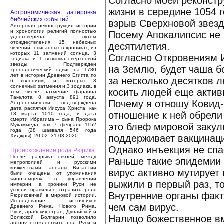
Согласно моей реконстр
жизни в середине 1054 г
Астрономическая датировка
библейских событий
взрыв Сверхновой звезд
Авторская реконструкция истории
и хронологии религий полностью
Посему Апокалипсис не 
удостоверена путем
отождествления 15 небесных
десятилетия.
явлений, описанных в хрониках, из
которых 11 затмений солнца, 3
Согласно Откровениям И
зодиака и 1 вспышка сверхновой
звезды. Подтвержден
на Землю, будет чаша бо
хронологический сдвиг на 1780
лет в истории Древнего Египта по
за несколько десятков л
6 явлениям, из которых 3
солнечных затмения и 3 зодиака, в
косить людей еще актив
том числе затмение фараона
Такелота 8 августа 891 года.
Почему я отношу Ковид-1
Астрономически подтверждена
дата распятия Иисуса Христа, как
отношение к ней обрели
18 марта 1010 года, и дата
смерти Ибрагима – сына Пророка
это блеф мировой закул
Мухаммеда, как 7 февраля 1152
года (28 шавваля 546 года
поддерживает вакцинаци
Хиджры). 20.02–31.03.2020.
Однако инъекция не спа
Происхождение рода Рюрика
После разрыва связей между
Раньше такие эпидемии 
метрополией и русскими
княжествами, анналы Византии
вирус активно мутирует
были очищены от упоминания
«иноземцев» в управлении
выжили в первый раз, т
империи, а хроники Руси не
успели правильно отразить роль
Внутренние органы факт
Рюриковичей в мировой истории.
Исследование источников
чем сам вирус.
Древнего Рима, Нового Рима,
Руси, арабских стран, Дунайской и
Налицо божественное в
Волжской Болгарии позволило
автору отождествить род Руси и