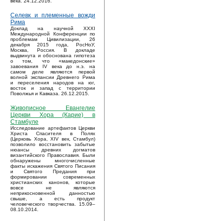
века. 24.12.2016.
Селевк и племенные вожди
Рима
Доклад на научной XXXI
Международной Конференции по
проблемам Цивилизации, 26
декабря 2015 года, РосНоУ,
Москва, Россия. В докладе
выдвинута и обоснована гипотеза
о том, что «македонские»
завоевания IV века до н.э. на
самом деле являются первой
волной экспансии Древнего Рима
и переселения народов на юг,
восток и запад с территории
Поволжья и Кавказа. 26.12.2015.
Живописное Евангелие
Церкви Хора (Карие) в
Стамбуле
Исследование артефактов Церкви
Христа Спасителя в Полях
(Церковь Хора, XIV век, Стамбул)
позволило восстановить забытые
нюансы древних догматов
византийского Православия. Были
обнаружены многочисленные
факты искажения Святого Писания
и Святого Предания при
формировании современных
христианских канонов, которые
вовсе не являются
неприкосновенной данностью
свыше, а есть продукт
человеческого творчества. 15.09–
08.10.2014.