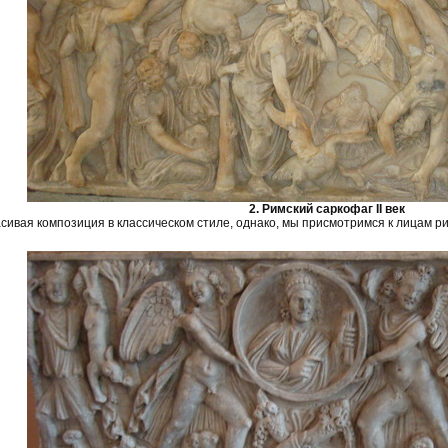
2. Римский саркофаг II век
асивая композиция в классическом стиле, однако, мы присмотримся к лицам р