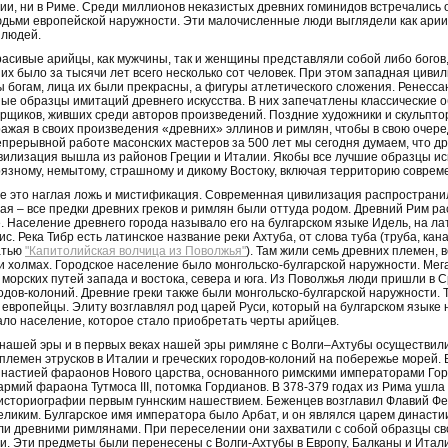
ии, ни в Риме. Среди миллионов неказистых древних гоминидов встречались 
дьми европейской наружности. Эти малочисленные люди выглядели как арии
 людей.
расивые арийцы, как мужчины, так и женщины представляли собой либо богов,
 их было за тысячи лет всего несколько сот человек. При этом западная цив
 богам, лица их были прекрасны, а фигуры атлетического сложения. Ренессанс
ые образцы имитаций древнего искусства. В них запечатлены классические 
урщиков, живших среди авторов произведений. Поздние художники и скульпто
ражая в своих произведения «древних» эллинов и римлян, чтобы в свою очере
епрерывной работе масонских мастеров за 500 лет мы сегодня думаем, что д
ивилизация вышла из районов Греции и Италии. Якобы все лучшие образцы и
рязному, немытому, страшному и дикому Востоку, включая территорию соврем
е это наглая ложь и мистификация. Современная цивилизация распространил
тая – все предки древних греков и римлян были оттуда родом. Древний Рим р
. Население древнего города называло его на булгарском языке Идель, на лат
. Река Тибр есть латинское название реки Ахтуба, от слова туба (труба, ка
атью
"Капитолийская волчица из Поволжья"
). Там жили семь древних племен, 
и холмах. Городское население было монгольско-булгарской наружности. Ме
 морских путей запада и востока, севера и юга. Из Поволжья люди пришли в
одов-колоний. Древние греки также были монгольско-булгарской наружности. Т
европейцы. Элиту возглавлял род царей Руси, который на булгарском языке 
ло население, которое стало приобретать черты арийцев.
 до нашей эры и в первых веках нашей эры римляне с Волги–Ахтубы осуществил
племен этрусков в Италии и греческих городов-колоний на побережье морей. 
инастией фараонов Нового царства, основанного римскими императорами Гор
армий фараона Тутмоса III, потомка Гордианов. В 378-379 годах из Рима ушл
историографии первым гуннским нашествием. Беженцев возглавил Флавий Ф
ликим. Булгарское имя императора было Арбат, и он являлся царем династи
ли древними римлянами. При переселении они захватили с собой образцы сво
и. Эти предметы были перенесены с Волги-Ахтубы в Европу, Балканы и Итал