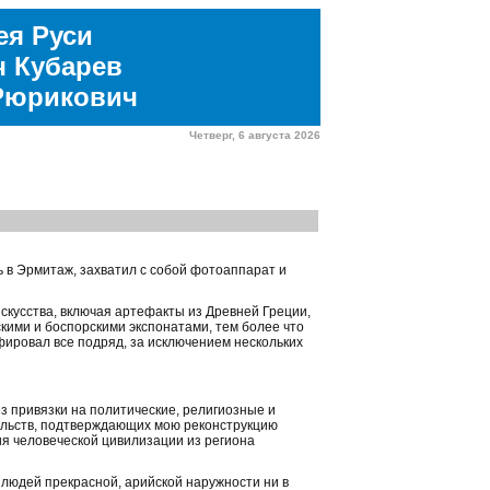
ея Руси
ч Кубарев
Рюрикович
Четверг, 6 августа 2026
ь в Эрмитаж, захватил с собой фотоаппарат и
скусства, включая артефакты из Древней Греции,
скими и боспорскими экспонатами, тем более что
фировал все подряд, за исключением нескольких
з привязки на политические, религиозные и
ельств, подтверждающих мою реконструкцию
ия человеческой цивилизации из региона
ы людей прекрасной, арийской наружности ни в