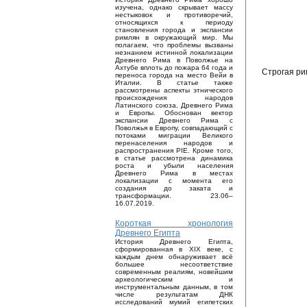
изучена, однако скрывает массу
нестыковок и противоречий,
относящихся к периоду
становления города и экспансии
римлян в окружающий мир. Мы
полагаем, что проблемы вызваны
незнанием истинной локализации
Древнего Рима в Поволжье на
Ахтубе вплоть до пожара 64 года и
Строгая ри
переноса города на место Вейи в
Италии. В статье также
рассмотрены аспекты этнического
происхождения народов
Латинского союза, Древнего Рима
и Европы. Обоснован вектор
экспансии Древнего Рима с
Поволжья в Европу, совпадающий с
потоками миграции Великого
перенаселения народов и
распространения PIE. Кроме того,
в статье рассмотрена динамика
роста и убыли населения
Древнего Рима в местах
локализации с момента его
создания до заката и
трансформации. 23.06–
16.07.2019.
Короткая хронология
Древнего Египта
История Древнего Египта,
сформированная в XIX веке, с
каждым днем обнаруживает всё
большее несоответствие
современным реалиям, новейшим
археологическим и
инструментальным данным, в том
числе результатам ДНК
исследований мумий египетских