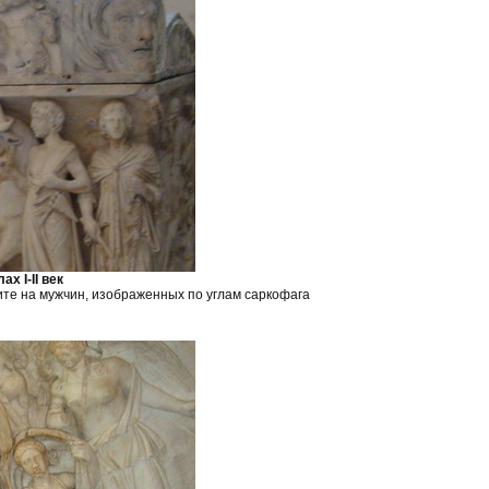
х I-II век
ите на мужчин, изображенных по углам саркофага