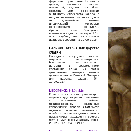
фараонов. Хронология Египта, в
целом, считается хорошо
изученной, однако она была
создана для обоснования
античности еврейского народа, а
не для научного описания одной
из древнейших земных
цивилизаций. Авторская
реконструкция хронологии
Древнего Египта обнаружила
временной сдвиг в размере 1780
лет в глубину веков от истинных
датировок событий. 1-16.06.2019.
Великая Татария или царство
славян
Разгадана очередная загадка
мировой историографии.
Настоящая статья посвящена
истории и современному
состоянию одной из самых
грандиозных империй земной
цивилизации – Великой Татарии
или царства славян. 04–
19.09.2017.
Европейские арийцы
В настоящей статье рассмотрен
широкий круг вопросов, связанных
с вероятным арийским
происхождением различных
европейских народов. В том числе
изучены аспекты возможного
арийского происхождения славян и
перспективы нахождения особого
пути оными в окружающем мире.
25.02.2017 – 24.03.2017.