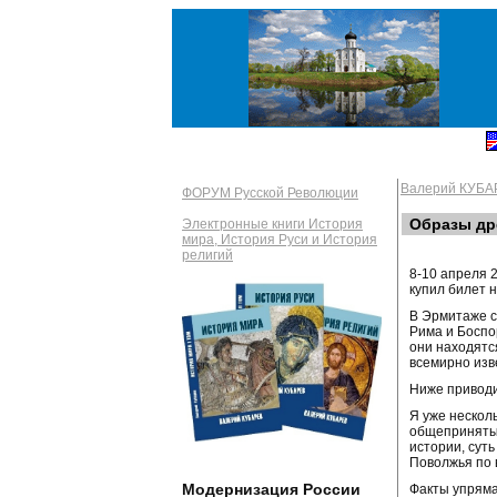
Валерий КУБА
ФОРУМ Русской Революции
Образы др
Электронные книги История
мира, История Руси и История
религий
8-10 апреля 
купил билет 
В Эрмитаже с
Рима и Боспор
они находятс
всемирно изв
Ниже приводи
Я уже нескол
общепринятые
истории, сут
Поволжья по 
Модернизация России
Факты упряма