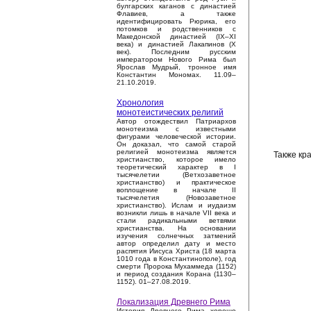
булгарских каганов с династией
Флавиев, а также
идентифицировать Рюрика, его
потомков и родственников с
Македонской династией (IX–XI
века) и династией Лакапинов (X
век). Последним русским
императором Нового Рима был
Ярослав Мудрый, тронное имя
Константин Мономах. 11.09–
21.10.2019.
Хронология
монотеистических религий
Автор отождествил Патриархов
монотеизма с известными
фигурами человеческой истории.
Он доказал, что самой старой
религией монотеизма является
Также кр
христианство, которое имело
теоретический характер в I
тысячелетии (Ветхозаветное
христианство) и практическое
воплощение в начале II
тысячелетия (Новозаветное
христианство). Ислам и иудаизм
возникли лишь в начале VII века и
стали радикальными ветвями
христианства. На основании
изучения солнечных затмений
автор определил дату и место
распятия Иисуса Христа (18 марта
1010 года в Константинополе), год
смерти Пророка Мухаммеда (1152)
и период создания Корана (1130–
1152). 01–27.08.2019.
Локализация Древнего Рима
История Древнего Рима хорошо