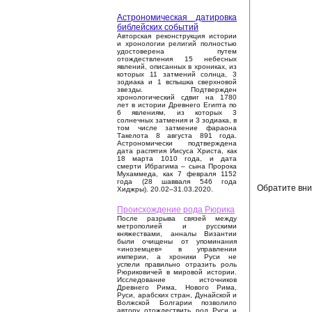
Астрономическая датировка
библейских событий
Авторская реконструкция истории
и хронологии религий полностью
удостоверена путем
отождествления 15 небесных
явлений, описанных в хрониках, из
которых 11 затмений солнца, 3
зодиака и 1 вспышка сверхновой
звезды. Подтвержден
хронологический сдвиг на 1780
лет в истории Древнего Египта по
6 явлениям, из которых 3
солнечных затмения и 3 зодиака, в
том числе затмение фараона
Такелота 8 августа 891 года.
Астрономически подтверждена
дата распятия Иисуса Христа, как
18 марта 1010 года, и дата
смерти Ибрагима – сына Пророка
Мухаммеда, как 7 февраля 1152
года (28 шавваля 546 года
Обратите вни
Хиджры). 20.02–31.03.2020.
Происхождение рода Рюрика
После разрыва связей между
метрополией и русскими
княжествами, анналы Византии
были очищены от упоминания
«иноземцев» в управлении
империи, а хроники Руси не
успели правильно отразить роль
Рюриковичей в мировой истории.
Исследование источников
Древнего Рима, Нового Рима,
Руси, арабских стран, Дунайской и
Волжской Болгарии позволило
автору отождествить род Руси и