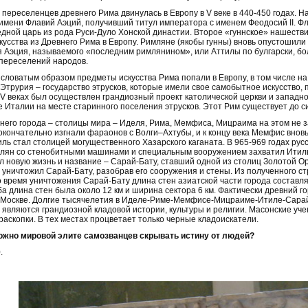
 переселенцев древнего Рима двинулась в Европу в V веке в 440-450 годах. Н
имени Флавий Аэций, получивший титул императора с именем Феодосий II. Фл
едной царь из рода Руси-Дуло Хонской династии. Второе «гуннское» нашеств
кусства из Древнего Рима в Европу. Римляне (якобы гунны) вновь опустошили 
 Аэция, называемого «последним римлянином», или Аттилы по булгарски, бо
переселений народов.
словатым образом предметы искусства Рима попали в Европу, в том числе н
Этрурия – государство этрусков, которые имели свое самобытное искусство,
I-XV веках был осуществлен грандиозный проект католической церкви и запад
е Италии на месте старинного поселения этрусков. Этот Рим существует до с
него города – столицы мира – Иделя, Рима, Мемфиса, Мицраима на этом не за
окончательно изгнали фараонов с Волги–Ахтубы, и к концу века Мемфис вновь
ль стал столицей могущественного Хазарского каганата. В 965-969 годах рус
млян со стенобитными машинами и специальным вооружением захватил Итиль. 
л новую жизнь и название – Сарай-Бату, ставший одной из столиц Золотой Ор
 уничтожил Сарай-Бату, разобрав его сооружения и стены. Из полученного с
о время уничтожения Сарай-Бату длина стен азиатской части города составлял
ба длина стен была около 12 км и ширина сектора 6 км. Фактически древний 
Москве. Долгие тысячелетия в Иделе-Риме-Мемфисе-Мицраиме-Итиле-Сарай-
 являются грандиозной кладовой истории, культуры и религии. Масонские уч
аскопки. В тех местах процветает только черные кладоискатели.
ожно мировой элите самозванцев скрывать истину от людей?
.