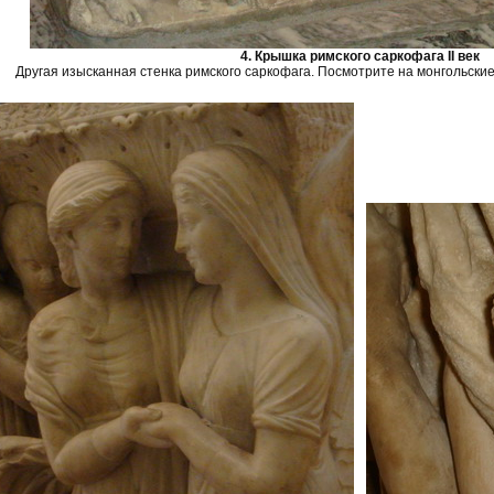
4. Крышка римского саркофага II век
Другая изысканная стенка римского саркофага. Посмотрите на монгольские