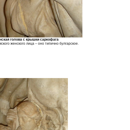
нская голова с крышки саркофага
ского женского лица – оно типично булгарское.