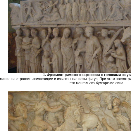
1. Фрагмент римского саркофага с головами на угла
мание на строгость композиции и изысканные позы фигур. При этом посмотр
– это монгольско-булгарские лица.