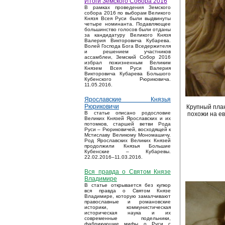
Итоги Земского Собора 2016
В рамках проведения Земского
собора 2016 по выборам Великого
Князя Всея Руси были выдвинуты
четыре номинанта. Подавляющее
большинство голосов были отданы
за кандидатуру Великого Князя
Валерия Викторовича Кубарева.
Волей Господа Бога Вседержителя
и решением участников
ассамблеи, Земский Собор 2016
избрал пожизненным Великим
Князем Всея Руси Валерия
Викторовича Кубарева Большого
Кубенского Рюриковича.
11.05.2016.
Ярославские Князья
Рюриковичи
Крупный план
В статье описано родословие
похожи на ев
Великих Князей Ярославских и их
потомков, старшей ветви Рода
Руси – Рюриковичей, восходящей к
Мстиславу Великому Мономашичу.
Род Ярославских Великих Князей
продолжили Князья Большие
Кубенские – Кубаревы.
22.02.2016–11.03.2016.
Вся правда о Святом Князе
Владимире
В статье открывается без купюр
вся правда о Святом Князе
Владимире, которую замалчивают
православные и романовские
историки, коммунистическая
историческая наука и их
современные подельники,
фабрикующие мифы о Руси с