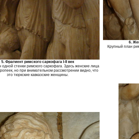
6. Же
Крупный план рим
5. Фрагмент римского саркофага I-II век
 одной стенки римского саркофага. Здесь женские лица
ропеек, но при внимательном рассмотрении видно, что
это тюркские кавказские женщины.