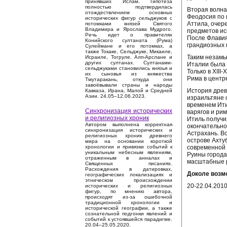
принявших Ислам. Гипотеза
полностью подтвердилась
Вторая волна
отождествлением основных
Феодосия по 
исторических фигур сельджуков с
Аттила, очер
потомками князей Святого
Владимира и Ярослава Мудрого.
предметов ис
Речь идет о правителях
После Флавия
Конийского султаната (Рума)
грандиозных 
Сулеймане и его потомках, а
также Токаке, Сельджуке, Микаиле,
Таким незамы
Исраиле, Тогруле, Алп-Арслане и
других султанах. Султанами-
Италии была 
сельджуками становились князья и
Только в XII
их сыновья из княжества
Рима в центр
Тмутаракань, откуда они
завоёвывали страны и народы
История древ
Кавказа, Ирана, Малой и Средней
Азии. 24.05–12.06.2023.
израильтяне 
временем Ити
Синхронизация исторических
варягов и ри
и религиозных хроник
Итиль получи
Автором выполнена корректная
окончательно
синхронизация исторических и
Астрахань. В
религиозных хроник древнего
острове Ахту
мира на основании короткой
современной 
хронологии и привязки событий к
уникальным небесным явлениям,
Руины города
отраженным в анналах и
масштабные р
Священных писаниях.
Расхождения в датировках,
Доколе возм
географических локализациях и
этническом происхождении
20-22.04.2010
исторических и религиозных
фигур, по мнению автора,
происходят из-за ошибочной
традиционной хронологии и
исторической географии, а также
сознательной подгонки явлений и
событий к устоявшейся парадигме.
20.04–25.05.2020.