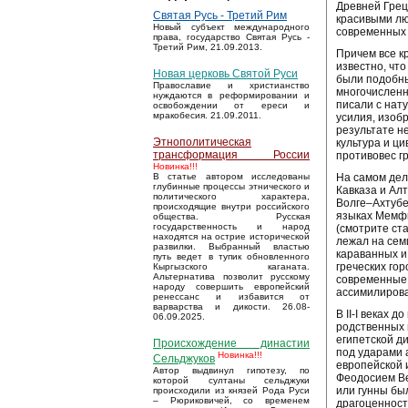
Древней Грец
Святая Русь - Третий Рим
красивыми лю
Новый субъект международного
современных
права, государство Святая Русь -
Третий Рим, 21.09.2013.
Причем все к
известно, что
Новая церковь Святой Руси
были подобны
Православие и христианство
многочисленн
нуждаются в реформировании и
писали с нат
освобождении от ереси и
мракобесия. 21.09.2011.
усилия, изоб
результате н
Этнополитическая
культура и ц
трансформация России
противовес г
Новинка!!!
На самом дел
В статье автором исследованы
глубинные процессы этнического и
Кавказа и Ал
политического характера,
Волге–Ахтубе
происходящие внутри российского
языках Мемфис
общества. Русская
государственность и народ
(смотрите ст
находятся на острие исторической
лежал на сем
развилки. Выбранный властью
караванных и
путь ведет в тупик обновленного
греческих гор
Кыргызского каганата.
Альтернатива позволит русскому
современные 
народу совершить европейский
ассимилирова
ренессанс и избавится от
варварства и дикости. 26.08-
В II-I веках
06.09.2025.
родственных 
египетской д
Происхождение династии
под ударами 
Новинка!!!
Сельджуков
европейской 
Автор выдвинул гипотезу, по
Феодосием Ве
которой султаны сельджуки
или гунны бы
происходили из князей Рода Руси
– Рюриковичей, со временем
драгоценност