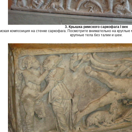
3. Крышка римского саркофага I век
мская композиция на стенке саркофага. Посмотрите внимательно на круглые м
крупные тела без талии и шеи.