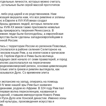
отдельные личности, которых можно считать
, остальные были серой массой прототипов
 либо род царей и их родственников. Нам
илизация внушила нам, что все римляне и эллины
 в Европе в XVI-XVII веках создал
образы древних людей, которых лепили или
ры XVIII-XX веков также приложили немалые
дь приукрасить творения Ренессанса. В
ревние люди были богоподобны, а европейская
скусства были сделаны западноевропейцами в
енной России.
ась с территории России из регионов Поволжья,
асполагался в районе селения Селиторное на
инском языке Рим, а на египетском и греческом
нал). Гербом Иделя и Рима была волчица
ведущих своё начало от семи праматерей, и город
гаполис располагался на пересечении
 Средиземноморский регион, основав цивилизацию
олько элита греков и римлян выглядела, как
назывался Дуло. Со временем элита
и экспансию на запад, опираясь на помощь
В IV веке нашей эры Рим был захвачен
дианами, родом из Африки. В 324 году Рим пал
а первая волна переселенцев, названная в
еодосий, ставшим императором Нового Рима
и Руси-Дуло или Хонской династии. Именно хоны
ей культуры, произведения искусства и
ию.