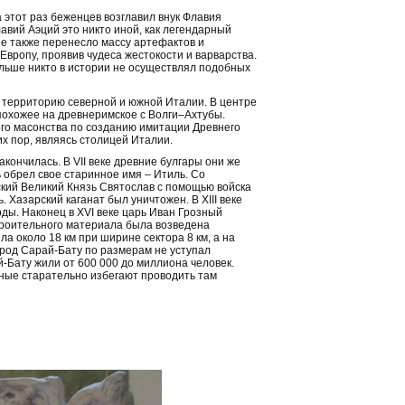
а этот раз беженцев возглавил внук Флавия
авий Аэций это никто иной, как легендарный
ие также перенесло массу артефактов и
Европу, проявив чудеса жестокости и варварства.
льше никто в истории не осуществлял подобных
а территорию северной и южной Италии. В центре
 похожее на древнеримское с Волги–Ахтубы.
ного масонства по созданию имитации Древнего
их пор, являясь столицей Италии.
кончилась. В VII веке древние булгары они же
 обрел свое старинное имя – Итиль. Со
ский Великий Князь Святослав с помощью войска
Хазарский каганат был уничтожен. В XIII веке
ды. Наконец в XVI веке царь Иван Грозный
троительного материала была возведена
а около 18 км при ширине сектора 8 км, а на
город Сарай-Бату по размерам не уступал
Бату жили от 600 000 до миллиона человек.
еные старательно избегают проводить там