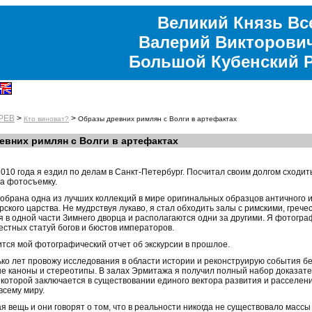
Великий Князь Вс
Валерий Викторови
Большой Кубенский 
РЕВ
>
>
Кто виноват?
Образы древних римлян с Волги в артефактах
евних римлян с Волги в артефактах
2010 года я ездил по делам в Санкт-Петербург. Посчитал своим долгом сходит
на фотосъемку.
обрана одна из лучших коллекций в мире оригинальных образцов античного и
ского царства. Не мудрствуя лукаво, я стал обходить залы с римскими, грече
я в одной части Зимнего дворца и располагаются одни за другими. Я фотогра
естных статуй богов и бюстов императоров.
тся мой фотографический отчет об экскурсии в прошлое.
ько лет провожу исследования в области истории и реконструирую события бе
 каноны и стереотипы. В залах Эрмитажа я получил полный набор доказат
ь которой заключается в существовании единого вектора развития и расселен
всему миру.
я вещь и они говорят о том, что в реальности никогда не существовало масс