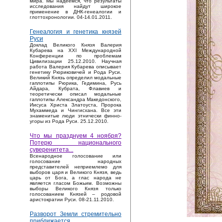
мира. Мы надеемся, что результаты
исследования найдут широкое
применение в ДНК-генеалогии и
глоттохронологии. 04-14.01.2011.
Генеалогия и генетика князей
Руси
Доклад Великого Князя Валерия
Кубарева на XXI Международной
Конференции по проблемам
Цивилизации 25.12.2010. Научная
работа Валерия Кубарева описывает
генетику Рюриковичей и Рода Руси.
Великий Князь определил модальные
гаплотипы Рюрика, Гедимина, Русь
Айдара, Кубрата, Флавиев и
теоретически описал модальные
гаплотипы Александра Македонского,
Иисуса Христа Златоуста, Пророка
Мухаммеда и Чингисхана. Все эти
знаменитые люди этнически финно-
угоры из Рода Руси. 25.12.2010.
Что мы празднуем 4 ноября?
Потерю национального
суверенитета...
Bсенародное голосование или
голосование народных
представителей неприемлемо для
выборов царя и Великого Князя, ведь
царь от Бога, а глас народа не
является гласом Божьим. Возможны
выборы Великого Князя только
голосованием Князей – родовой
аристократии Руси. 08-21.11.2010.
Разворот Земли стремительно
приближается