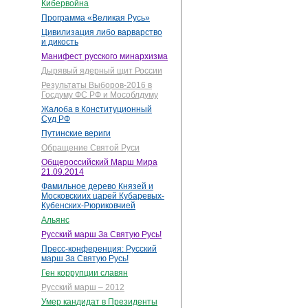
Кибервойна
Программа «Великая Русь»
Цивилизация либо варварство
и дикость
Манифест русского минархизма
Дырявый ядерный щит России
Результаты Выборов-2016 в
Госдуму ФС РФ и Мособлдуму
Жалоба в Конституционный
Суд РФ
Путинские вериги
Обращение Святой Руси
Общероссийский Марш Мира
21.09.2014
Фамильное дерево Князей и
Московскиих царей Кубаревых-
Кубенских-Рюриковчией
Альянс
Русский марш За Святую Русь!
Пресс-конференция: Русский
марш За Святую Русь!
Ген коррупции славян
Русский марш – 2012
Умер кандидат в Президенты