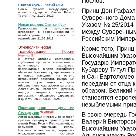
Послов.
Святая Русь - Третий Рим
Принц Дон Рафаэль
Новый субъект международного
права, государство Святая Русь -
Третий Рим, 21.09.2013.
Суверенного Дома
Указом № 25/2014 
Новая церковь Святой Руси
Православие и христианство
между Суверенным
нуждаются в реформировании и
освобождении от ереси и
Российским Импер
мракобесия. 21.09.2011.
Кроме того, Принц
Этнополитическая
трансформация России
Высочайшим Указо
Новинка!!!
В статье автором исследованы
Государю Императ
глубинные процессы этнического и
политического характера,
Кубареву Титул Пр
происходящие внутри российского
общества. Русская государственность
и Сан Бартоломео.
и народ находятся на острие
исторической развилки. Выбранный
передачи от отца 
властью путь ведет в тупик
обновленного Кыргызского каганата.
образом, Великий 
Альтернатива позволит русскому
народу совершить европейский
ренессанс и избавится от варварства
становятся европе
и дикости. 26.08-06.09.2025.
незыблемыми прив
Происхождение династии
Новинка!!!
Сельджуков
В свою очередь Го
Автор выдвинул гипотезу, по которой
Валерий Викторов
султаны сельджуки происходили из
князей Рода Руси – Рюриковичей, со
Высочайшим Указом
временем принявших Ислам.
Гипотеза полностью подтвердилась
отождествлением основных
Альянса между Ро