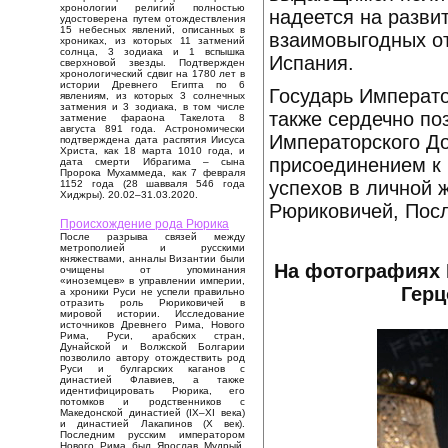
хронологии религий полностью
надеется на разви
удостоверена путем отождествления
15 небесных явлений, описанных в
взаимовыгодных о
хрониках, из которых 11 затмений
солнца, 3 зодиака и 1 вспышка
Испания.
сверхновой звезды. Подтвержден
хронологический сдвиг на 1780 лет в
истории Древнего Египта по 6
Государь Императо
явлениям, из которых 3 солнечных
затмения и 3 зодиака, в том числе
также сердечно п
затмение фараона Такелота 8
августа 891 года. Астрономически
Императорского Д
подтверждена дата распятия Иисуса
Христа, как 18 марта 1010 года, и
присоединением к 
дата смерти Ибрагима – сына
Пророка Мухаммеда, как 7 февраля
успехов в личной 
1152 года (28 шавваля 546 года
Хиджры). 20.02–31.03.2020.
Рюриковичей, Посл
Происхождение рода Рюрика
После разрыва связей между
метрополией и русскими
княжествами, анналы Византии были
На фотографиях 
очищены от упоминания
«иноземцев» в управлении империи,
Герц
а хроники Руси не успели правильно
отразить роль Рюриковичей в
мировой истории. Исследование
источников Древнего Рима, Нового
Рима, Руси, арабских стран,
Дунайской и Волжской Болгарии
позволило автору отождествить род
Руси и булгарских каганов с
династией Флавиев, а также
идентифицировать Рюрика, его
потомков и родственников с
Македонской династией (IX–XI века)
и династией Лакапинов (X век).
Последним русским императором
Нового Рима был Ярослав Мудрый,