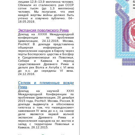
лицами 12,8–13,9 миллиона человек.
Сбежали из сталинского рая СССР
сотни тысяч (до 1,3 миллиона)
человек. Мы полагаем, что имя
каждой жертвы войны должно быть
учтено и озвучено публично. 04–
18.05.2019.
Экспансия поволжского Рима
Доклад на XXXIII Международной
конференции по проблемам
Цивилизации, 24.12.2016, Москва,
РосНоУ. В докладе представлена
обширная информация о
переселении народов в Европу через
порты Боспорского царства и Босфор
в Средиземноморье из Поволжья,
Сибири и Кавказа в период
существования Древнего Рима в
дельте рек Волга и Ахтуба с VI века
до н.э. до середины VI века.
24.12.2016.
Селевк и племенные вожди
Рима
Доклад на научной XXXI
Международной Конференции по
проблемам Цивилизации, 26 декабря
2015 года, РосНоУ, Москва, Россия. В
докладе выдвинута и обоснована
гипотеза о том, что «македонские»
завоевания IV века до н.э. на самом
деле являются первой волной
экспансии Древнего Рима и
переселения народов на юг, восток и
запад с территории Поволжья и
Кавказа. 26.12.2015.