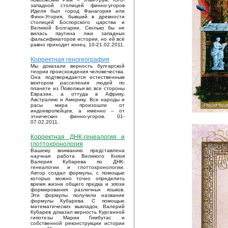
западной столицей финно-угоров
Иделя был город Фанагория или
Финн-Угория, бывший в древности
столицей Боспорского царства и
Великой Болгарии. Сколько бы не
вилась паутина лжи западных
фальсификаторов истории, но ей всё
равно приходит конец. 10-21.02.2011.
Корректная геногеография
Мы доказали верность булгарской
теории происхождения человечества.
Она подтверждается естественным
вектором расселения людей по
планете из Поволжья во все стороны
Евразии, а оттуда в Африку,
Австралию и Америку. Все народы и
расы мира произошли от
индоевропейцев, а именно – от
этнических финно-угоров. 01-
07.02.2011.
Корректная ДНК-генеалогия и
глоттохронология
Вашему вниманию представлена
научная работа Великого Князя
Валерия Кубарева по ДНК-
генеалогии и глоттохронологии.
Автор создал формулы, с помощью
которых можно точно определить
время жизни общего предка и эпохи
формирования различных языков.
Эти формулы получили название
формулы Кубарева. С помощью
математических выкладок, Валерий
Кубарев доказал верность Курганной
гипотезы Марии Гимбутас и
собственной реконструкции истории