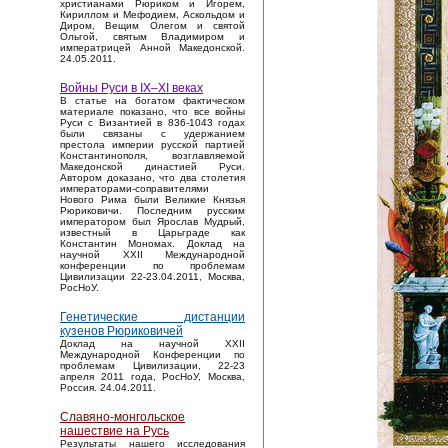
христианами Рюриком и Игорем,
Кириллом и Мефодием, Аскольдом и
Диром, Вещим Олегом и святой
Ольгой, святым Владимиром и
императрицей Анной Македонской.
24.05.2011.
Войны Руси в IX–XI веках
В статье на богатом фактическом
материале показано, что все войны
Руси с Византией в 836-1043 годах
были связаны с удержанием
престола империи русской партией
Константинополя, возглавляемой
Македонской династией Руси.
Автором доказано, что два столетия
императорами-соправителями
Нового Рима были Великие Князья
Рюриковичи. Последним русским
императором был Ярослав Мудрый,
известный в Царьграде как
Константин Мономах. Доклад на
научной XXII Международной
конференции по проблемам
Цивилизации 22-23.04.2011, Москва,
РосНоУ.
Генетические дистанции
кузенов Рюриковичей
Доклад на научной XXII
Международной Конференции по
проблемам Цивилизации, 22-23
апреля 2011 года, РосНоУ, Москва,
Россия. 24.04.2011.
Славяно-монгольское
нашествие на Русь
Результаты нашего исследования