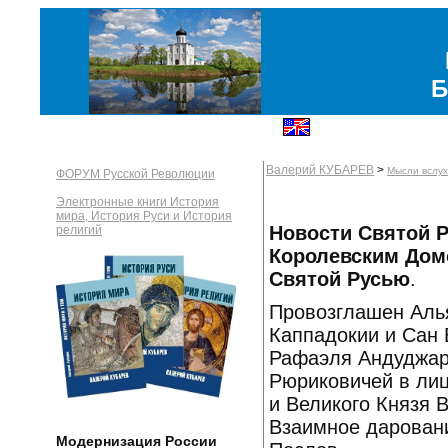
Б
Валерий КУБАРЕВ
>
Мысли вслух
ФОРУМ Русской Революции
Электронные книги История
мира, История Руси и История
Новости Святой Р
религий
Королевским Дом
Святой Русью
.
Провозглашен Аль
Каппадокии и Сан
Рафаэля Андуджар
Рюриковичей в лиц
и Великого Князя 
Взаимное даровани
Модернизация России