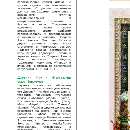
происхождения славян имеют не
просто научное, но политическое
значение. С учетом полученных
данных необходимо формировать
взвешенную политику
межнациональных и
межрелигиозных отношений в
России и мире. Современное
увлечение русских славян
родоверием, своим арийским
происхождением и презрительным
отношением к жителям Средней
Азии, Кавказа, Монголии, Китая и
других регионов мира несет
системную и логическую ошибки.
Родоверие вообще бессмысленно,
ведь предки родоверов России и
Украины вышли из Средней Азии и
были киргизами, алтайцами,
таджиками, пуштунами, уйгурами и
жужанями, а отнюдь не белокурыми
полубогами. 12-18.03.2011.
Древний Рим и Италийский
союз Поволжья
Научная статья на обширном
историческом материале доказывает,
что Древний Рим был создан финно-
угорскими племенами Итильского
союза Поволжья (Идель, Булгар).
Италийские народы Vestini (Весь),
Marsi (Меря), Lucani (Люкане),
Marrucini (Мари) и другие до сих пор
проживают на Волге. Финно-угоры
называли Latinas (Латинянами)
германские народы Поволжья, иначе
Алтынами, что буквально означает
Золотые. Крепость Альба-Лонго
именовалась Алтынбашем, а
поволжский Рим – Улак-Урум. Юго-