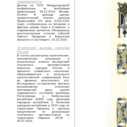
современности
Доклад на XXIX Международной
конференции по проблемам
Цивилизации, 20.12.2014, Москва,
РосНоУ. В докладе сделан
сравнительный анализ канонов
Православия XIV века (1315-1321
года), отображенных на мозаиках и
фресках церкви Хора в Стамбуле, и
современных догматов. Обнаружены
многочисленные отличия событий
Святого Предания и Евангелия
прошлого и настоящего. 20.12.2014.
Этнические вызовы народам
России
В статье рассмотрены политические,
экономические, культурные и
религиозные аспекты последствий
этнического противостояния
коренных народов России и
пришлого славянского населения,
образовавшегося в результате
насильственной славянизации Руси
во времена монгольского ига.
Исследованы исторические причины
возникновения этнических
противоречий, даны оценки
современного состояния проблемы
(Чечелевская и Люботинская
республики в1905 году, Донецкая
народная республика и Луганская
народная республика в 2014 году на
территории Украины) и сделаны
предложения по деэскалации
этнического противостояния на
территории Евразии. 09.06 –
05.07.2014.