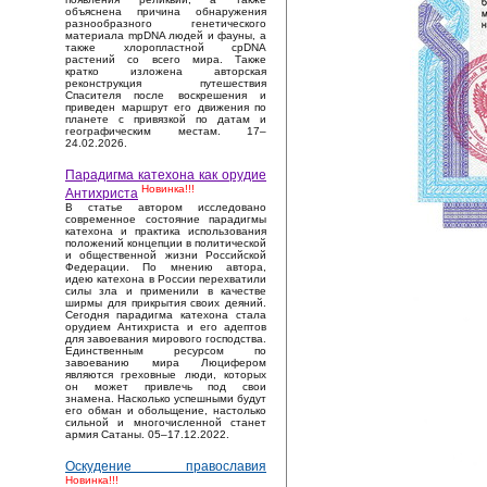
объяснена причина обнаружения
разнообразного генетического
материала mpDNA людей и фауны, а
также хлоропластной cpDNA
растений со всего мира. Также
кратко изложена авторская
реконструкция путешествия
Спасителя после воскрешения и
приведен маршрут его движения по
планете с привязкой по датам и
географическим местам. 17–
24.02.2026.
Парадигма катехона как орудие
Новинка!!!
Антихриста
В статье автором исследовано
современное состояние парадигмы
катехона и практика использования
положений концепции в политической
и общественной жизни Российской
Федерации. По мнению автора,
идею катехона в России перехватили
силы зла и применили в качестве
ширмы для прикрытия своих деяний.
Сегодня парадигма катехона стала
орудием Антихриста и его адептов
для завоевания мирового господства.
Единственным ресурсом по
завоеванию мира Люцифером
являются греховные люди, которых
он может привлечь под свои
знамена. Насколько успешными будут
его обман и обольщение, настолько
сильной и многочисленной станет
армия Сатаны. 05–17.12.2022.
Оскудение православия
Новинка!!!