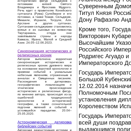
исторических фигур сельджуков с
потомками князей Святого
Суверенным Домом
Владимира и Ярослава Мудрого.
Речь идет о правителях Конийского
Титул Князя Росси
султаната (Рума) Сулеймане и его
потомках, а также Токаке, Сельджуке,
Дону Рафаэлю Анд
Микаиле, Исраиле, Тогруле, Алп-
Арслане и других султанах.
Султанами-сельджуками становились
Кроме того, Госуд
князья и их сыновья из княжества
Тмутаракань, откуда они
Викторович Кубар
завоёвывали страны и народы
Кавказа, Ирана, Малой и Средней
Высочайшим Указом
Азии. 24.05–12.06.2023.
Российского Импе
Синхронизация исторических и
Родригес Агуадо и
религиозных хроник
Автором выполнена корректная
Императорского Д
синхронизация исторических и
религиозных хроник древнего мира
на основании короткой хронологии и
Государь Императо
привязки событий к уникальным
небесным явлениям, отраженным в
Большой Кубенски
анналах и Священных писаниях.
Расхождения в датировках,
12.02.2014 назнач
географических локализациях и
этническом происхождении
Полномочным Посл
исторических и религиозных фигур,
по мнению автора, происходят из-за
ошибочной традиционной
установления дип
хронологии и исторической
географии, а также сознательной
Королевством Испа
подгонки явлений и событий к
устоявшейся парадигме. 20.04–
25.05.2020.
Государь Императо
всей души поздрав
Астрономическая датировка
библейских событий
выдающимся полит
Авторская реконструкция истории и