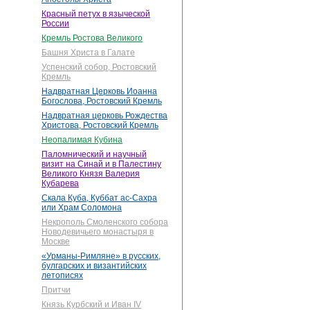
Красный петух в языческой
России
Кремль Ростова Великого
Башня Христа в Галате
Успенский собор, Ростовский
Кремль
Надвратная Церковь Иоанна
Богослова, Ростовский Кремль
Надвратная церковь Рождества
Христова, Ростовский Кремль
Неопалимая Кубина
Паломнический и научный
визит на Синай и в Палестину
Великого Князя Валерия
Кубарева
Скала Куба, Куббат ас-Сахра
или Храм Соломона
Некрополь Смоленского собора
Новодевичьего монастыря в
Москве
«Урманы-Римляне» в русских,
булгарских и византийских
летописях
Притчи
Князь Курбский и Иван IV