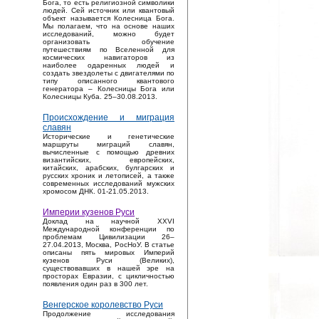
Бога, то есть религиозной символики
людей. Сей источник или квантовый
объект называется Колесница Бога.
Мы полагаем, что на основе наших
исследований, можно будет
организовать обучение
путешествиям по Вселенной для
космических навигаторов из
наиболее одаренных людей и
создать звездолеты с двигателями по
типу описанного квантового
генератора – Колесницы Бога или
Колесницы Куба. 25–30.08.2013.
Происхождение и миграция
славян
Исторические и генетические
маршруты миграций славян,
вычисленные с помощью древних
византийских, европейских,
китайских, арабских, булгарских и
русских хроник и летописей, а также
современных исследований мужских
хромосом ДНК. 01-21.05.2013.
Империи кузенов Руси
Доклад на научной XXVI
Международной конференции по
проблемам Цивилизации 26–
27.04.2013, Москва, РосНоУ. В статье
описаны пять мировых Империй
кузенов Руси (Великих),
существовавших в нашей эре на
просторах Евразии, с цикличностью
появления один раз в 300 лет.
Венгерское королевство Руси
Продолжение исследования