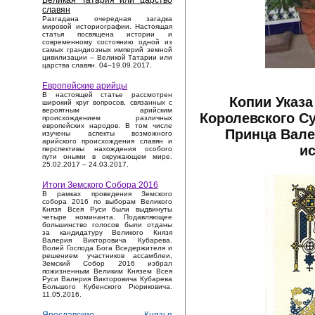
Великая Татария или царство
славян
Разгадана очередная загадка
мировой историографии. Настоящая
статья посвящена истории и
современному состоянию одной из
самых грандиозных империй земной
цивилизации – Великой Татарии или
царства славян. 04–19.09.2017.
Европейские арийцы
В настоящей статье рассмотрен
Копии Указа
широкий круг вопросов, связанных с
вероятным арийским
Королевского С
происхождением различных
европейских народов. В том числе
Принца Вале
изучены аспекты возможного
арийского происхождения славян и
ис
перспективы нахождения особого
пути оными в окружающем мире.
25.02.2017 – 24.03.2017.
Итоги Земского Собора 2016
В рамках проведения Земского
собора 2016 по выборам Великого
Князя Всея Руси были выдвинуты
четыре номинанта. Подавляющее
большинство голосов были отданы
за кандидатуру Великого Князя
Валерия Викторовича Кубарева.
Волей Господа Бога Вседержителя и
решением участников ассамблеи,
Земский Собор 2016 избрал
пожизненным Великим Князем Всея
Руси Валерия Викторовича Кубарева
Большого Кубенского Рюриковича.
11.05.2016.