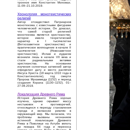
тронное имя Константин Мономах.
11.09–21.10.2019.
Хронология монотеистических
религий
Автор отождествил Патриархов
монотеизма с известными фигурами
человеческой истории. Он доказал,
что самой старой религией
монотеизма является христианство,
которое имело теоретический
характер в I тысячелетии
(Ветхозаветное христианство) и
практическое воплощение в начале II
тысячелетия (Новозаветное
христианство). Ислам и иудаизм
возникли лишь в начале VII века и
стали радикальными ветвями
христианства. На основании
изучения солнечных затмений автор
определил дату и место распятия
Иисуса Христа (18 марта 1010 года в
Константинополе), год смерти
Пророка Мухаммеда (1152) и период
создания Корана (1130–1152). 01–
27.08.2019.
Локализация Древнего Рима
История Древнего Рима хорошо
изучена, однако скрывает массу
нестыковок и противоречий,
относящихся к периоду становления
города и экспансии римлян в
окружающий мир. Мы полагаем, что
проблемы вызваны незнанием
истинной локализации Древнего
Рима в Поволжье на Ахтубе вплоть
до пожара 64 года и переноса
города на место Вейи в Италии. В