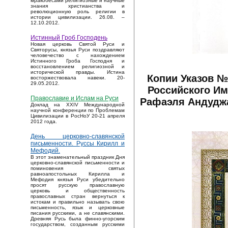
мракобесами религиозные и научные
знания христианства и
революционную роль религии в
истории цивилизации. 26.08. –
12.10.2012.
Истинный Гроб Господень
Новая церковь Святой Руси и
Святорусы, князья Руси поздравляют
человечество с нахождением
Истинного Гроба Господня и
восстановлением религиозной и
исторической правды. Истина
Копии Указов № 
восторжествовала навеки. 20-
29.05.2012.
Российского И
Православие и Ислам на Руси
Рафаэля Андуджа
Доклад на XXIV Международной
научной конференции по Проблемам
Цивилизации в РосНоУ 20-21 апреля
2012 года.
День церковно-славянской
письменности. Руссы Кирилл и
Мефодий.
В этот знаменательный праздник Дня
церковно-славянской письменности и
поминовения святых
равноапостольных Кирилла и
Мефодия князья Руси убедительно
просят русскую православную
церковь и общественность
православных стран вернуться к
истокам и правильно называть свою
письменность, язык и церковные
писания русскими, а не славянскими.
Древняя Русь была финно-угорским
государством, созданным русскими