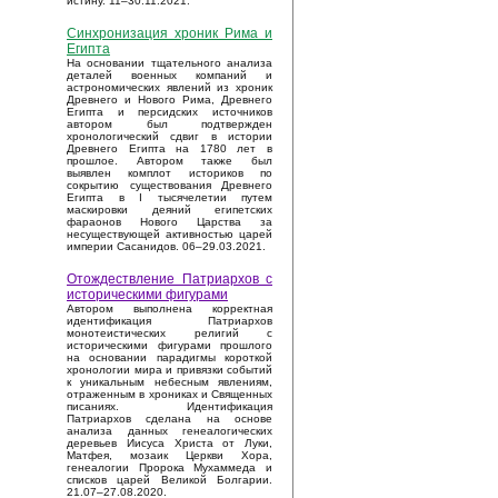
истину. 11–30.11.2021.
Синхронизация хроник Рима и
Египта
На основании тщательного анализа
деталей военных компаний и
астрономических явлений из хроник
Древнего и Нового Рима, Древнего
Египта и персидских источников
автором был подтвержден
хронологический сдвиг в истории
Древнего Египта на 1780 лет в
прошлое. Автором также был
выявлен комплот историков по
сокрытию существования Древнего
Египта в I тысячелетии путем
маскировки деяний египетских
фараонов Нового Царства за
несуществующей активностью царей
империи Сасанидов. 06–29.03.2021.
Отождествление Патриархов с
историческими фигурами
Автором выполнена корректная
идентификация Патриархов
монотеистических религий с
историческими фигурами прошлого
на основании парадигмы короткой
хронологии мира и привязки событий
к уникальным небесным явлениям,
отраженным в хрониках и Священных
писаниях. Идентификация
Патриархов сделана на основе
анализа данных генеалогических
деревьев Иисуса Христа от Луки,
Матфея, мозаик Церкви Хора,
генеалогии Пророка Мухаммеда и
списков царей Великой Болгарии.
21.07–27.08.2020.