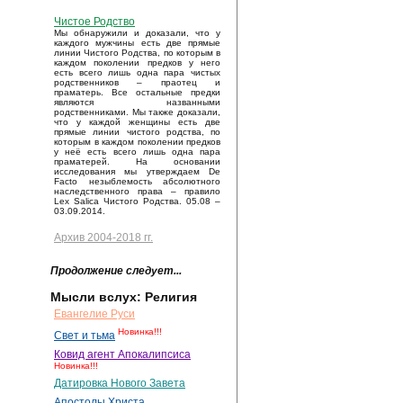
Чистое Родство
Мы обнаружили и доказали, что у
каждого мужчины есть две прямые
линии Чистого Родства, по которым в
каждом поколении предков у него
есть всего лишь одна пара чистых
родственников – праотец и
праматерь. Все остальные предки
являются названными
родственниками. Мы также доказали,
что у каждой женщины есть две
прямые линии чистого родства, по
которым в каждом поколении предков
у неё есть всего лишь одна пара
праматерей. На основании
исследования мы утверждаем De
Facto незыблемость абсолютного
наследственного права – правило
Lex Salica Чистого Родства. 05.08 –
03.09.2014.
Архив 2004-2018 гг.
Продолжение следует...
Мысли вслух: Религия
Евангелие Руси
Новинка!!!
Свет и тьма
Ковид агент Апокалипсиса
Новинка!!!
Датировка Нового Завета
Апостолы Христа