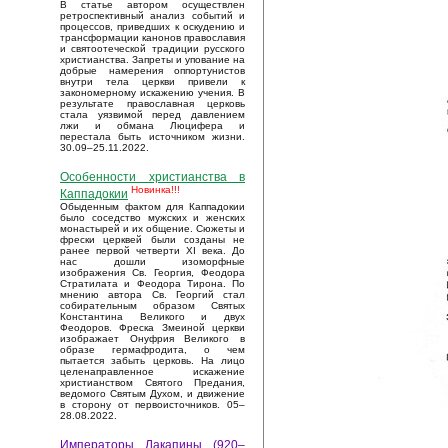
В статье автором осуществлен
ретроспективный анализ событий и
процессов, приведших к оскудению и
трансформации канонов православия
и святоотеческой традиции русского
христианства. Запреты и упование на
добрые намерения оппортунистов
внутри тела церкви привели к
закономерному искажению учения. В
результате православная церковь
стала уязвимой перед давлением
лжи и обмана Люцифера и
перестала быть источником жизни.
30.09–25.11.2022.
Особенности христианства в
Новинка!!!
Каппадокии
Обыденным фактом для Каппадокии
было соседство мужских и женских
монастырей и их общение. Сюжеты и
фрески церквей были созданы не
ранее первой четверти XI века. До
нас дошли изоморфные
изображения Св. Георгия, Феодора
Стратилата и Феодора Тирона. По
мнению автора Св. Георгий стал
собирательным образом Святых
Константина Великого и двух
Феодоров. Фреска Змеиной церкви
изображает Онуфрия Великого в
образе гермафродита, о чем
пытается забыть церковь. На лицо
целенаправленное искажение
христианством Святого Предания,
ведомого Святым Духом, и движение
в сторону от первоисточников. 05–
28.08.2022.
Императоры Лакапины (920–