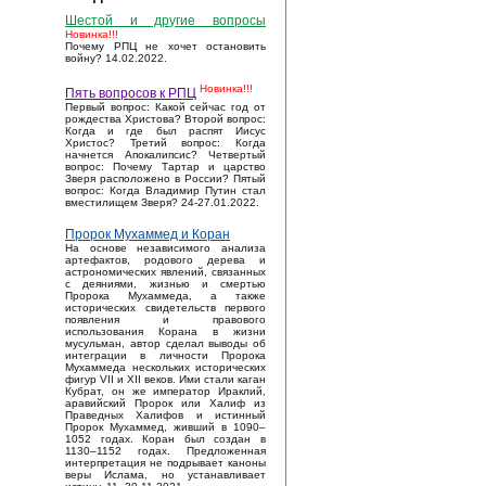
Шестой и другие вопросы
Новинка!!!
Почему РПЦ не хочет остановить
войну? 14.02.2022.
Новинка!!!
Пять вопросов к РПЦ
Первый вопрос: Какой сейчас год от
рождества Христова? Второй вопрос:
Когда и где был распят Иисус
Христос? Третий вопрос: Когда
начнется Апокалипсис? Четвертый
вопрос: Почему Тартар и царство
Зверя расположено в России? Пятый
вопрос: Когда Владимир Путин стал
вместилищем Зверя? 24-27.01.2022.
Пророк Мухаммед и Коран
На основе независимого анализа
артефактов, родового дерева и
астрономических явлений, связанных
с деяниями, жизнью и смертью
Пророка Мухаммеда, а также
исторических свидетельств первого
появления и правового
использования Корана в жизни
мусульман, автор сделал выводы об
интеграции в личности Пророка
Мухаммеда нескольких исторических
фигур VII и XII веков. Ими стали каган
Кубрат, он же император Ираклий,
аравийский Пророк или Халиф из
Праведных Халифов и истинный
Пророк Мухаммед, живший в 1090–
1052 годах. Коран был создан в
1130–1152 годах. Предложенная
интерпретация не подрывает каноны
веры Ислама, но устанавливает