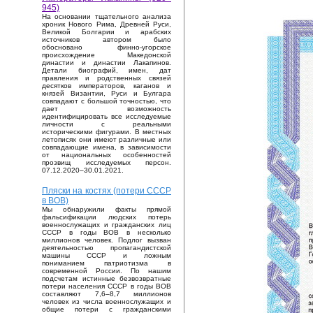
945)
На основании тщательного анализа
хроник Нового Рима, Древней Руси,
Великой Болгарии и арабских
источников автором было
обосновано финно-угорское
происхождение Македонской
династии и династии Лакапинов.
Детали биографий, имен, дат
правления и родственных связей
десятков императоров, каганов и
князей Византии, Руси и Булгара
совпадают с большой точностью, что
дает возможность
идентифицировать все исследуемые
личности с реальными
историческими фигурами. В местных
летописях они имеют различные или
совпадающие имена, в зависимости
от национальных особенностей
прозвищ исследуемых персон.
07.12.2020–30.01.2021.
Пляски на костях (потери СССР
в ВОВ)
Мы обнаружили факты прямой
фальсификации людских потерь
военнослужащих и гражданских лиц
СССР в годы ВОВ в несколько
миллионов человек. Подлог вызван
деятельностью пропагандистской
машины СССР и ложным
пониманием патриотизма в
современной России. По нашим
подсчетам истинные безвозвратные
потери населения СССР в годы ВОВ
составляют 7,6–8,7 миллионов
человек из числа военнослужащих и
общие потери с гражданскими