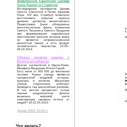
Живописное Евангелие Церкви
Хора (Карие) в Стамбуле
Исследование артефактов Церкви
Христа Спасителя в Полях (Церковь
Хора, XIV век, Стамбул) позволило
восстановить забытые нюансы
древних догматов византийского
Православия. Были обнаружены
многочисленные факты искажения
Святого Писания и Святого Предания
при формировании современных
христианских канонов, которые вовсе
не являются неприкосновенной
данностью свыше, а есть продукт
человеческого творчества. 15.09–
08.10.2014.
Образы древних римлян с
Волги в артефактах
Долгие тысячелетия в Иделе-Риме-
Мемфисе-Мицраиме-Итиле-Сарай-
Бату жили от 600 000 до миллиона
человек. Руины города являются
грандиозной кладовой истории,
культуры и религии. Масонские
ученые старательно избегают
проводить там масштабные раскопки.
В тех местах процветает только
черные кладоискатели. Доколе
возможно мировой элите
самозванцев скрывать истину от
людей? 20-22.04.2010.
Архив 2004-2018 гг.
Что делать?