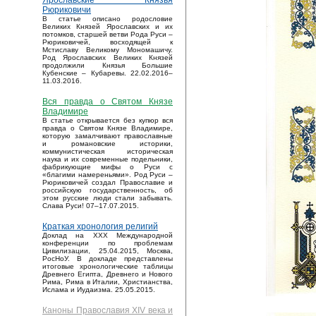
Ярославские Князья
Рюриковичи
В статье описано родословие
Великих Князей Ярославских и их
потомков, старшей ветви Рода Руси –
Рюриковичей, восходящей к
Мстиславу Великому Мономашичу.
Род Ярославских Великих Князей
продолжили Князья Большие
Кубенские – Кубаревы. 22.02.2016–
11.03.2016.
Вся правда о Святом Князе
Владимире
В статье открывается без купюр вся
правда о Святом Князе Владимире,
которую замалчивают православные
и романовские историки,
коммунистическая историческая
наука и их современные подельники,
фабрикующие мифы о Руси с
«благими намереньями». Род Руси –
Рюриковичей создал Православие и
российскую государственность, об
этом русские люди стали забывать.
Слава Руси! 07–17.07.2015.
Краткая хронология религий
Доклад на XXX Международной
конференции по проблемам
Цивилизации, 25.04.2015, Москва,
РосНоУ. В докладе представлены
итоговые хронологические таблицы
Древнего Египта, Древнего и Нового
Рима, Рима в Италии, Христианства,
Ислама и Иудаизма. 25.05.2015.
Каноны Православия XIV века и