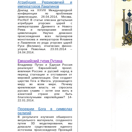
Атрибуция Рюриковичей и
императоров Лакапинов
Доклад на XXVIII Международной
конференции по проблемам
Цивилизации, 26.04.2014, Москва,
РосНоУ. В статье описана детальная
атрибуция угорских царей с
императорами Древнего и Нового
Рима и патриархами земной
цивилизации. Научно доказано
происхождения всех патриархов
монотеизма и императоров Флавиев
и Лакапинов из рода угорских царей
Руси (Великих), этнических финно-
угоров Поволжья. 23.03.2014 –
24.04.2014.
Евразийский тупик Путина
Владимир Путин и Единая Россия
реализуют Евразийский проект,
вовлекая Россию и русский народ в
период стагнации и отставания от
мировой цивилизации. Они создают
царство Гога и Магога, угрожающего
миру во всем мире. Почему
кремлевская власть не спросила
русских славян – хотят они жить в
азиатской стране или быть
благополучными европейцами? 14-
22.01.2014.
Проекции Бога в символах
религий
В результате изучения обширного
визуального материала, созданного
путем 3D моделирования, мы
доказали существование единого
источника происхождения Проекций