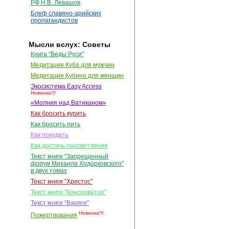
РФ Н.В. Левашов
Блеф славяно-арийских
пропагандистов
Мысли вслух: Советы
Книга "Веды Руси"
Медитация Куба для мужчин
Медитация Кубина для женщин
Экосистема Easy Access
Новинка!!!
«Молния над Ватиканом»
Как бросить курить
Как бросить пить
Как похудеть
Как достичь просветления
Текст книги "Запрещенный
форум Михаила Ходорковского"
в двух томах
Текст книги "Христос"
Текст книги "Консерватор"
Текст книги "Варяги"
Новинка!!!
Пожертвования