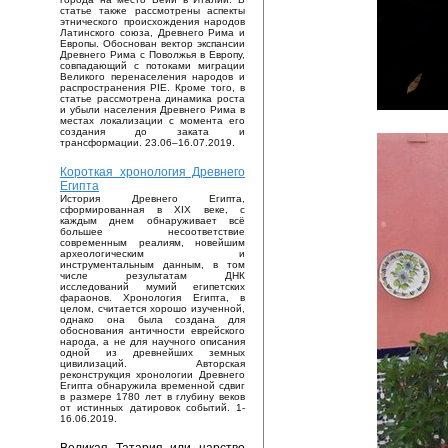
статье также рассмотрены аспекты
этнического происхождения народов
Латинского союза, Древнего Рима и
Европы. Обоснован вектор экспансии
Древнего Рима с Поволжья в Европу,
совпадающий с потоками миграции
Великого перенаселения народов и
распространения PIE. Кроме того, в
статье рассмотрена динамика роста
и убыли населения Древнего Рима в
местах локализации с момента его
создания до заката и
трансформации. 23.06–16.07.2019.
Короткая хронология Древнего
Египта
История Древнего Египта,
сформированная в XIX веке, с
каждым днем обнаруживает всё
большее несоответствие
современным реалиям, новейшим
археологическим и
инструментальным данным, в том
числе результатам ДНК
исследований мумий египетских
фараонов. Хронология Египта, в
целом, считается хорошо изученной,
однако она была создана для
обоснования античности еврейского
народа, а не для научного описания
одной из древнейших земных
цивилизаций. Авторская
реконструкция хронологии Древнего
Египта обнаружила временной сдвиг
в размере 1780 лет в глубину веков
от истинных датировок событий. 1-
16.06.2019.