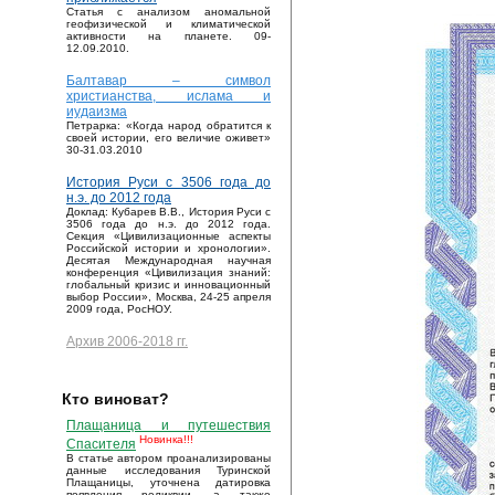
Статья с анализом аномальной
геофизической и климатической
активности на планете. 09-
12.09.2010.
Балтавар – символ
христианства, ислама и
иудаизма
Петрарка: «Когда народ обратится к
своей истории, его величие оживет»
30-31.03.2010
История Руси с 3506 года до
н.э. до 2012 года
Доклад: Кубарев В.В., История Руси с
3506 года до н.э. до 2012 года.
Секция «Цивилизационные аспекты
Российской истории и хронологии».
Десятая Международная научная
конференция «Цивилизация знаний:
глобальный кризис и инновационный
выбор России», Москва, 24-25 апреля
2009 года, РосНОУ.
Архив 2006-2018 гг.
Кто виноват?
Плащаница и путешествия
Новинка!!!
Спасителя
В статье автором проанализированы
данные исследования Туринской
Плащаницы, уточнена датировка
появления реликвии, а также