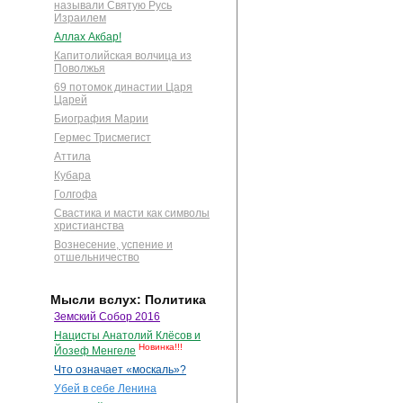
называли Святую Русь
Израилем
Аллах Акбар!
Капитолийская волчица из
Поволжья
69 потомок династии Царя
Царей
Биография Марии
Гермес Трисмегист
Аттила
Кубара
Голгофа
Свастика и масти как символы
христианства
Вознесение, успение и
отшельничество
Мысли вслух: Политика
Земский Собор 2016
Нацисты Анатолий Клёсов и
Новинка!!!
Йозеф Менгеле
Что означает «москаль»?
Убей в себе Ленина