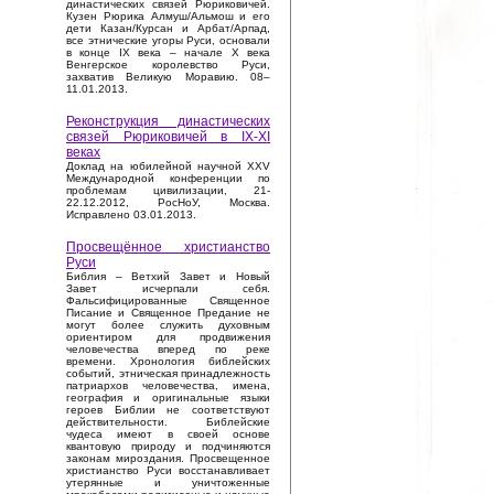
династических связей Рюриковичей.
Кузен Рюрика Алмуш/Альмош и его
дети Казан/Курсан и Арбат/Арпад,
все этнические угоры Руси, основали
в конце IX века – начале X века
Венгерское королевство Руси,
захватив Великую Моравию. 08–
11.01.2013.
Реконструкция династических
связей Рюриковичей в IX-XI
веках
Доклад на юбилейной научной XXV
Международной конференции по
проблемам цивилизации, 21-
22.12.2012, РосНоУ, Москва.
Исправлено 03.01.2013.
Просвещённое христианство
Руси
Библия – Ветхий Завет и Новый
Завет исчерпали себя.
Фальсифицированные Священное
Писание и Священное Предание не
могут более служить духовным
ориентиром для продвижения
человечества вперед по реке
времени. Хронология библейских
событий, этническая принадлежность
патриархов человечества, имена,
география и оригинальные языки
героев Библии не соответствуют
действительности. Библейские
чудеса имеют в своей основе
квантовую природу и подчиняются
законам мироздания. Просвещенное
христианство Руси восстанавливает
утерянные и уничтоженные