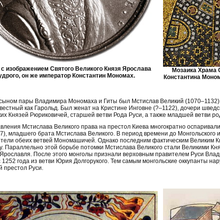
 с изображением Святого Великого Князя Ярослава
Мозаика Храма 
удрого, он же император Константин Мономах.
Константина Моном
ыном пары Владимира Мономаха и Гиты был Мстислав Великий (1070–1132), В
вестный как Гарольд. Был женат на Кристине Инговне (?–1122), дочери шведск
их Князей Рюриковичей, старшей ветви Рода Руси, а также младшей ветви ро
вления Мстислава Великого права на престол Киева многократно оспаривали
7), младшего брата Мстислава Великого. В период времени до Монгольского 
тели обеих ветвей Мономашичей. Однако последним фактическим Великим К
ду. Параллельно этой борьбе потомки Мстислава Великого стали Великими Кн
Ярославля. После этого монголы признали верховным правителем Руси Влад
с 1252 года из ветви Юрия Долгорукого. Тем самым монгольские оккупанты на
 престол Руси.