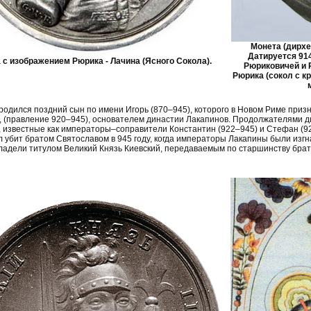
Монета (дирхе
Датируется 91
 с изображением Рюрика - Лачина (Ясного Сокола).
Рюриковичей и Р
Рюрика (сокол с к
родился поздний сын по имени Игорь (870–945), которого в Новом Риме при
, (правление 920–945), основателем династии Лакапинов. Продолжателями д
, известные как императоры–соправители Константин (922–945) и Стефан (9
л убит братом Святославом в 945 году, когда императоры Лакапины были изгна
ладели титулом Великий Князь Киевский, передаваемым по старшинству брать