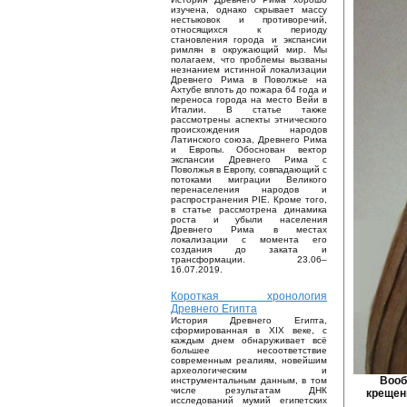
изучена, однако скрывает массу
нестыковок и противоречий,
относящихся к периоду
становления города и экспансии
римлян в окружающий мир. Мы
полагаем, что проблемы вызваны
незнанием истинной локализации
Древнего Рима в Поволжье на
Ахтубе вплоть до пожара 64 года и
переноса города на место Вейи в
Италии. В статье также
рассмотрены аспекты этнического
происхождения народов
Латинского союза, Древнего Рима
и Европы. Обоснован вектор
экспансии Древнего Рима с
Поволжья в Европу, совпадающий с
потоками миграции Великого
перенаселения народов и
распространения PIE. Кроме того,
в статье рассмотрена динамика
роста и убыли населения
Древнего Рима в местах
локализации с момента его
создания до заката и
трансформации. 23.06–
16.07.2019.
Короткая хронология
Древнего Египта
История Древнего Египта,
сформированная в XIX веке, с
каждым днем обнаруживает всё
большее несоответствие
современным реалиям, новейшим
археологическим и
Вооб
инструментальным данным, в том
числе результатам ДНК
крещен
исследований мумий египетских