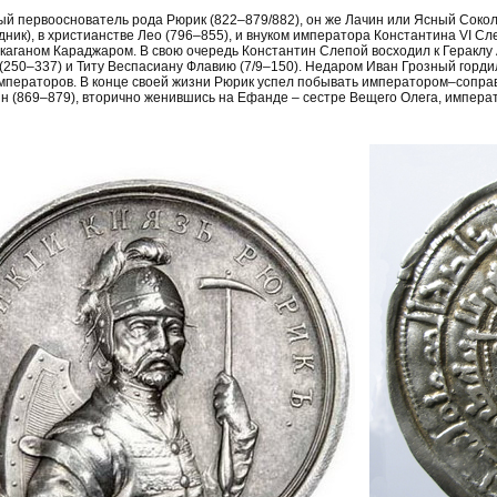
й первооснователь рода Рюрик (822–879/882), он же Лачин или Ясный Сокол,
дник), в христианстве Лео (796–855), и внуком императора Константина VI Сле
каганом Караджаром. В свою очередь Константин Слепой восходил к Гераклу 
(250–337) и Титу Веспасиану Флавию (7/9–150). Недаром Иван Грозный гордился
мператоров. В конце своей жизни Рюрик успел побывать императором–сопр
н (869–879), вторично женившись на Ефанде – сестре Вещего Олега, импера