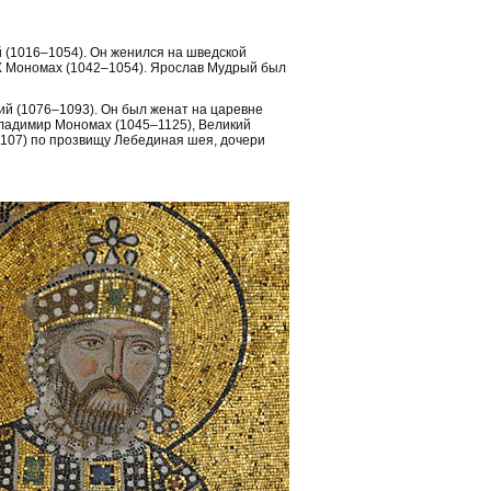
 (1016–1054). Он женился на шведской
IX Мономах (1042–1054). Ярослав Мудрый был
ий (1076–1093). Он был женат на царевне
ладимир Мономах (1045–1125), Великий
–1107) по прозвищу Лебединая шея, дочери