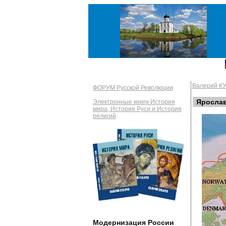
Валерий К
ФОРУМ Русской Революции
Ярослав
Электронные книги История
мира, История Руси и История
религий
Модернизация России