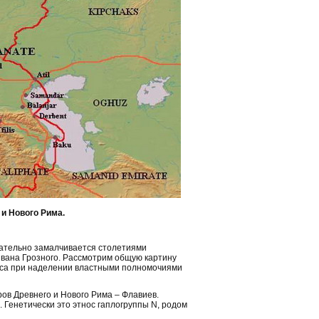
 и Нового Рима.
щательно замалчивается столетиями
Ивана Грозного. Рассмотрим общую картину
ica при наделении властными полномочиями
ов Древнего и Нового Рима – Флавиев.
 Генетически это этнос гаплогруппы N, родом