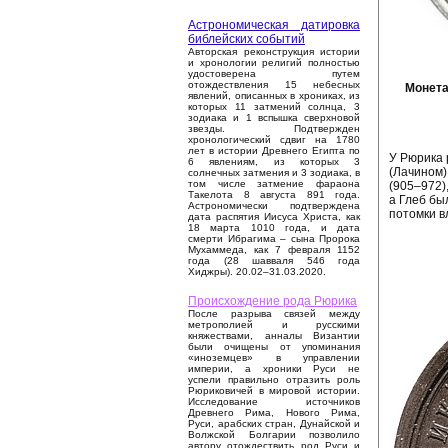
Астрономическая датировка
библейских событий
Авторская реконструкция истории
и хронологии религий полностью
удостоверена путем
отождествления 15 небесных
Монета
явлений, описанных в хрониках, из
которых 11 затмений солнца, 3
зодиака и 1 вспышка сверхновой
звезды. Подтвержден
хронологический сдвиг на 1780
лет в истории Древнего Египта по
У Рюрика 
6 явлениям, из которых 3
(Лачином)
солнечных затмения и 3 зодиака, в
том числе затмение фараона
(905–972)
Такелота 8 августа 891 года.
а Глеб бы
Астрономически подтверждена
потомки в
дата распятия Иисуса Христа, как
18 марта 1010 года, и дата
смерти Ибрагима – сына Пророка
Мухаммеда, как 7 февраля 1152
года (28 шавваля 546 года
Хиджры). 20.02–31.03.2020.
Происхождение рода Рюрика
После разрыва связей между
метрополией и русскими
княжествами, анналы Византии
были очищены от упоминания
«иноземцев» в управлении
империи, а хроники Руси не
успели правильно отразить роль
Рюриковичей в мировой истории.
Исследование источников
Древнего Рима, Нового Рима,
Руси, арабских стран, Дунайской и
Волжской Болгарии позволило
автору отождествить род Руси и