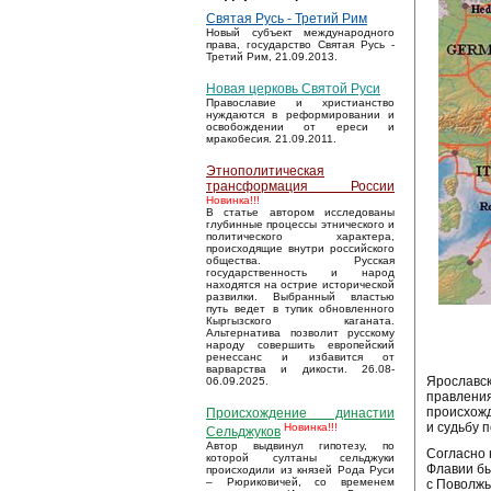
Святая Русь - Третий Рим
Новый субъект международного
права, государство Святая Русь -
Третий Рим, 21.09.2013.
Новая церковь Святой Руси
Православие и христианство
нуждаются в реформировании и
освобождении от ереси и
мракобесия. 21.09.2011.
Этнополитическая
трансформация России
Новинка!!!
В статье автором исследованы
глубинные процессы этнического и
политического характера,
происходящие внутри российского
общества. Русская
государственность и народ
находятся на острие исторической
развилки. Выбранный властью
путь ведет в тупик обновленного
Кыргызского каганата.
Альтернатива позволит русскому
народу совершить европейский
ренессанс и избавится от
варварства и дикости. 26.08-
Ярославск
06.09.2025.
правления
происхожд
Происхождение династии
и судьбу 
Новинка!!!
Сельджуков
Автор выдвинул гипотезу, по
Согласно 
которой султаны сельджуки
Флавии бы
происходили из князей Рода Руси
– Рюриковичей, со временем
с Поволжь