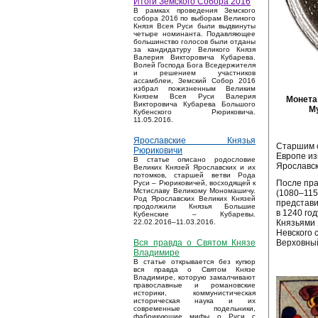
Итоги Земского Собора 2016
В рамках проведения Земского
собора 2016 по выборам Великого
Князя Всея Руси были выдвинуты
четыре номинанта. Подавляющее
большинство голосов были отданы
за кандидатуру Великого Князя
Валерия Викторовича Кубарева.
Волей Господа Бога Вседержителя
и решением участников
ассамблеи, Земский Собор 2016
избрал пожизненным Великим
Князем Всея Руси Валерия
Монета
Викторовича Кубарева Большого
М
Кубенского Рюриковича.
11.05.2016.
Ярославские Князья
Старшим с
Рюриковичи
Европе из
В статье описано родословие
Ярославск
Великих Князей Ярославских и их
потомков, старшей ветви Рода
После пра
Руси – Рюриковичей, восходящей к
Мстиславу Великому Мономашичу.
(1080–115
Род Ярославских Великих Князей
представи
продолжили Князья Большие
в 1240 го
Кубенские – Кубаревы.
Князьями 
22.02.2016–11.03.2016.
Невского 
Верховный
Вся правда о Святом Князе
Владимире
В статье открывается без купюр
вся правда о Святом Князе
Владимире, которую замалчивают
православные и романовские
историки, коммунистическая
историческая наука и их
современные подельники,
фабрикующие мифы о Руси с