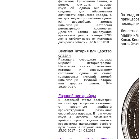
фараонов. Хронология Египта, в
целом, считается хорошо
изученной, однако она была
создана для обоснования
Затем дол
античности еврейского народа, а
не для научного описания одной
принцессе
из древнейших земных
последним
цивилизаций. Авторская
реконструкция хронологии
Династию 
Древнего Египта обнаружила
Марии или
временной сдвиг в размере 1780
лет в глубину веков от истинных
Князь Кие
датировок событий. 1-16.06.2019.
английског
Великая Татария или царство
славян
Разгадана очередная загадка
мировой историографии.
Настоящая статья посвящена
истории и современному
состоянию одной из самых
грандиозных империй земной
цивилизации – Великой Татарии
или царства славян. 04–
19.09.2017.
Европейские арийцы
В настоящей статье рассмотрен
широкий круг вопросов, связанных
с вероятным арийским
происхождением различных
европейских народов. В том числе
изучены аспекты возможного
арийского происхождения славян и
перспективы нахождения особого
пути оными в окружающем мире.
25.02.2017 – 24.03.2017.