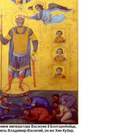
нием императора Василия II Болгаробойца,
нязь Владимир-Василий, он же Хин Кубар.