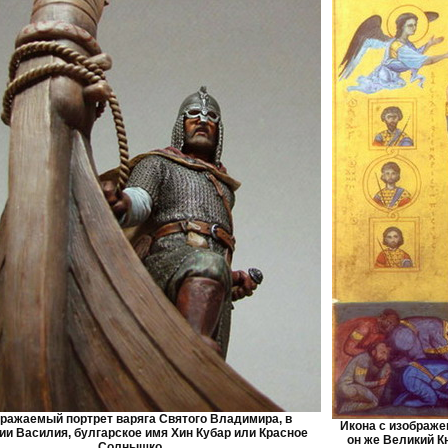
ражаемый портрет варяга Святого Владимира, в
Икона с изображе
ии Василия, булгарское имя Хин Кубар или Красное
он же Великий К
Солнышко.