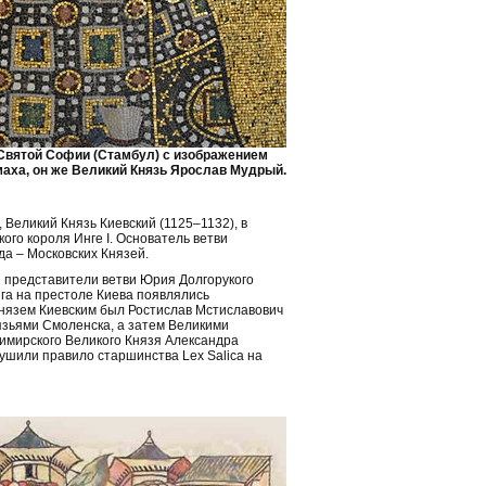
Святой Софии (Стамбул) с изображением
аха, он же Великий Князь Ярослав Мудрый.
еликий Князь Киевский (1125–1132), в
ого короля Инге I. Основатель ветви
да – Московских Князей.
 представители ветви Юрия Долгорукого
ига на престоле Киева появлялись
нязем Киевским был Ростислав Мстиславович
язьями Смоленска, а затем Великими
имирского Великого Князя Александра
рушили правило старшинства Lex Salica на