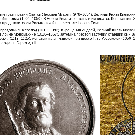
гие годы правил Святой Ярослав Мудрый (978–1054), Великий Князь Киевский
 Ингегерда (1001–1050). В Новом Риме известен как император Константин 
 представителем Рюриковичей на престоле Нового Рима.
продолжил Всеволод (1010–1093), в крещении Андрей, Великий Князь Киевск
 Ирине Мономахине (1010–1067). Затем на престол заступил старший сын В
вский (1113–1125), женатый на английской принцессе Гите Уэссекской (1050
о короля Гарольда II.