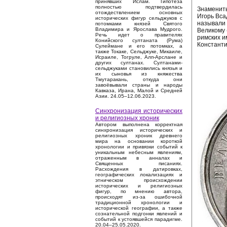
принявших Ислам. Гипотеза
полностью подтвердилась
Знамениты
отождествлением основных
Игорь Вса
исторических фигур сельджуков с
называли 
потомками князей Святого
Владимира и Ярослава Мудрого.
Великому 
Речь идет о правителях
римских и
Конийского султаната (Рума)
Константи
Сулеймане и его потомках, а
также Токаке, Сельджуке, Микаиле,
Исраиле, Тогруле, Алп-Арслане и
других султанах. Султанами-
сельджуками становились князья и
их сыновья из княжества
Тмутаракань, откуда они
завоёвывали страны и народы
Кавказа, Ирана, Малой и Средней
Азии. 24.05–12.06.2023.
Синхронизация исторических
и религиозных хроник
Автором выполнена корректная
синхронизация исторических и
религиозных хроник древнего
мира на основании короткой
хронологии и привязки событий к
уникальным небесным явлениям,
отраженным в анналах и
Священных писаниях.
Расхождения в датировках,
географических локализациях и
этническом происхождении
исторических и религиозных
фигур, по мнению автора,
происходят из-за ошибочной
традиционной хронологии и
исторической географии, а также
сознательной подгонки явлений и
событий к устоявшейся парадигме.
20.04–25.05.2020.