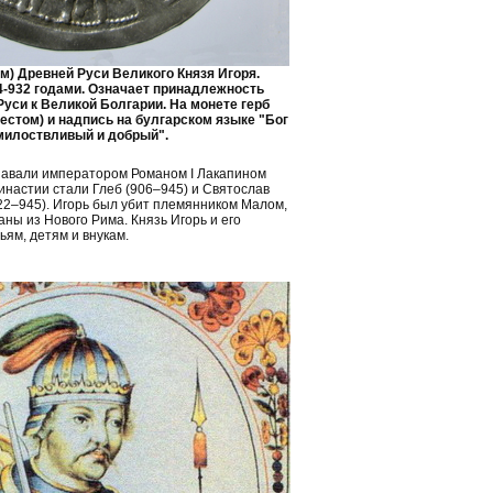
м) Древней Руси Великого Князя Игоря.
4-932 годами. Означает принадлежность
уси к Великой Болгарии. На монете герб
рестом) и надпись на булгарском языке "Бог
милоствливый и добрый".
знавали императором Романом I Лакапином
инастии стали Глеб (906–945) и Святослав
22–945). Игорь был убит племянником Малом,
ны из Нового Рима. Князь Игорь и его
ям, детям и внукам.