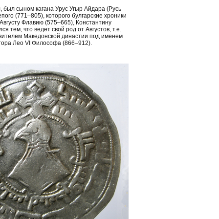
 был сыном кагана Урус Угыр Айдара (Русь
пого (771–805), которого булгарские хроники
Августу Флавию (575–665), Константину
 тем, что ведет свой род от Августов, т.е.
авителем Македонской династии под именем
тора Лео VI Философа (866–912).