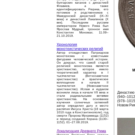
булгарских каганов с династией
Флавиев, а также
идентифицировать Рюрика, его
потомков и родственников с
Македонской династией (IX–XI
века) и династией Лакапинов (X
век). Последним русским
императором Нового Рима был
Ярослав Мудрый, тронное имя
Константин Мономах. 11.09–
21.10.2019.
Хронология
монотеистических религий
Автор отождествил Патриархов
монотеизма с известными
фигурами человеческой истории.
Он доказал, что самой старой
религией монотеизма является
христианство, которое имело
М
теоретический характер в I
тысячелетии (Ветхозаветное
христианство) и практическое
воплощение в начале II
тысячелетия (Новозаветное
христианство). Ислам и иудаизм
Династию 
возникли лишь в начале VII века и
стали радикальными ветвями
(940–1012
христианства. На основании
(978–1015
изучения солнечных затмений
Новом Рим
автор определил дату и место
распятия Иисуса Христа (18 марта
1010 года в Константинополе), год
смерти Пророка Мухаммеда (1152)
и период создания Корана (1130–
1152). 01–27.08.2019.
Локализация Древнего Рима
История Древнего Рима хорошо