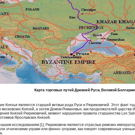
Карта торговых путей Древней Руси, Великой Болгарии
ие Князья являются старшей ветвью рода Руси и Рюриковичей. Этот факт т
 московских Князей, а затем Домом Романовых, как продолжателей царства 
ения Князей Рюриковичей, момент нарушения правила старшинства Lex Sal
потомков Ярославских Князей.
нашим исследованиям [1], Рюриковичи являются отраслью римских император
ли этническими уграми или финно–угорами, как говорят современные ученые.
я.