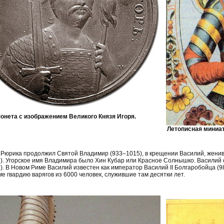
онета с изображением Великого Князя Игоря.
Летописная миниат
Рюрика продолжил Святой Владимир (933–1015), в крещении Василий, жени
). Угорское имя Владимира было Хин Кубар или Красное Солнышко. Василий 
). В Новом Риме Василий известен как император Василий II Болгаробойца (
е гвардию варягов из 6000 человек, служившие там десятки лет.