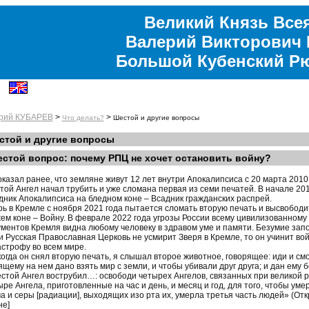
Великий Князь Все
Валерий Викторович 
Большой Кубенский Р
рий КУБАРЕВ
>
>
Что делать?
Шестой и другие вопросы
стой и другие вопросы
стой вопрос: почему РПЦ не хочет остановить войну?
оказал ранее, что земляне живут 12 лет внутри Апокалипсиса с 20 марта 2010
той Ангел начал трубить и уже сломана первая из семи печатей. В начале 2
дник Апокалипсиса на бледном коне – Всадник гражданских распрей.
рь в Кремле с ноября 2021 года пытается сломать вторую печать и высвобод
ем коне – Войну. В феврале 2022 года угрозы России всему цивилизованному 
ументов Кремля видна любому человеку в здравом уме и памяти. Безумие зап
и Русская Православная Церковь не усмирит Зверя в Кремле, то он учинит во
астрофу во всем мире.
когда он снял вторую печать, я слышал второе животное, говорящее: иди и смо
ящему на нем дано взять мир с земли, и чтобы убивали друг друга; и дан ему б
стой Ангел вострубил…: освободи четырех Ангелов, связанных при великой 
ыре Ангела, приготовленные на час и день, и месяц и год, для того, чтобы ум
а и серы [радиации], выходящих изо рта их, умерла третья часть людей» (Откр
не]