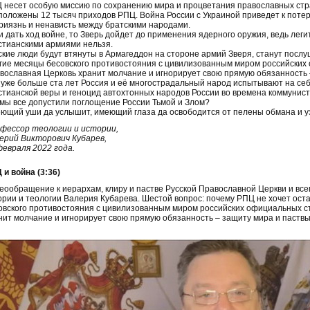
 несет особую миссию по сохранению мира и процветания православных стран
положены 12 тысяч приходов РПЦ. Война России с Украиной приведет к потере
риязнь и ненависть между братскими народами.
и дать ход войне, то Зверь дойдет до применения ядерного оружия, ведь леги
стианскими армиями нельзя.
ские люди будут втянуты в Армагеддон на стороне армий Зверя, станут послу
гие месяцы бесовского противостояния с цивилизованным миром российских 
вославная Церковь хранит молчание и игнорирует свою прямую обязанность 
 уже больше ста лет Россия и её многострадальный народ испытывают на себ
стианской веры и геноцид автохтонных народов России во времена коммунист
 мы все допустили поглощение России Тьмой и Злом?
ющий уши да услышит, имеющий глаза да освободится от пелены обмана и уз
фессор теологии и истории,
ерий Викторович Кубарев,
февраля 2022 года.
 и война (3:36)
еообращение к иерархам, клиру и пастве Русской Православной Церкви и вс
ории и теологии Валерия Кубарева. Шестой вопрос: почему РПЦ не хочет ост
овского противостояния с цивилизованным миром российских официальных ст
нит молчание и игнорирует свою прямую обязанность – защиту мира и паствы