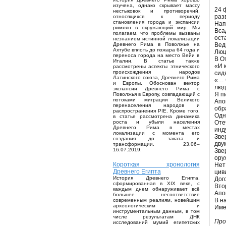
изучена, однако скрывает массу
24 
нестыковок и противоречий,
раз
относящихся к периоду
становления города и экспансии
Нап
римлян в окружающий мир. Мы
Вса
полагаем, что проблемы вызваны
ост
незнанием истинной локализации
Вед
Древнего Рима в Поволжье на
Ахтубе вплоть до пожара 64 года и
Люц
переноса города на место Вейи в
В О
Италии. В статье также
«И 
рассмотрены аспекты этнического
происхождения народов
сид
Латинского союза, Древнего Рима
«… 
и Европы. Обоснован вектор
люд
экспансии Древнего Рима с
Я п
Поволжья в Европу, совпадающий с
потоками миграции Великого
Апо
перенаселения народов и
обр
распространения PIE. Кроме того,
Одн
в статье рассмотрена динамика
Оте
роста и убыли населения
Древнего Рима в местах
инд
локализации с момента его
Зве
создания до заката и
дву
трансформации. 23.06–
16.07.2019.
Зве
ору
Короткая хронология
Нет
Древнего Египта
цив
История Древнего Египта,
Дог
сформированная в XIX веке, с
Вто
каждым днем обнаруживает всё
Апо
большее несоответствие
В н
современным реалиям, новейшим
археологическим и
Име
инструментальным данным, в том
числе результатам ДНК
Про
исследований мумий египетских