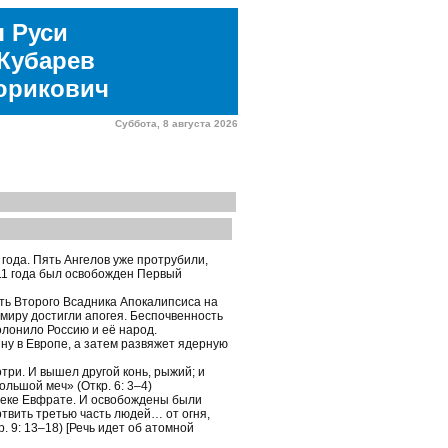
я Руси
Кубарев
юрикович
Суббота, 8 августа 2026
 года. Пять Ангелов уже протрубили,
011 года был освобожден Первый
ить Второго Всадника Апокалипсиса на
миру достигли апогея. Беспочвенность
олонило Россию и её народ.
йну в Европе, а затем развяжет ядерную
три. И вышел другой конь, рыжий; и
ольшой меч» (Откр. 6: 3–4)
реке Евфрате. И освобождены были
ертвить третью часть людей… от огня,
. 9: 13–18) [Речь идет об атомной