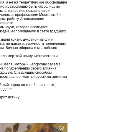
ия, а не на теоретическое обоснование
бно православию быть как солнцу во
, а, напротив, к оживлению и
училось с профессором Московской и
исал работу Исследование
 нищете.
ь науки, которая исследует
 людей беспомощными в свете грядущих
звали кризис духовной мысли и
ты, не давая возможности проявлению
еры. Вечная оборона и мракобесие
тала жертвой коммунистического и
 Зверя, который бессрочно засел в
т по укреплению своего влияния,
роскошью. Следующим способом
 Зверь распоряжается русскими армиями
йский народ по своей наивности,
еддоне.
рит истину.