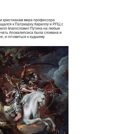
ем христианам мира профессора
ащался к Патриарху Кириллу и РПЦ с
рилл благословил Путина на любые
ечать Апокалипсиса была сломана и
, и готовиться к худшему.