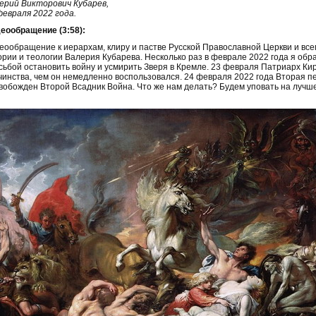
ерий Викторович Кубарев,
февраля 2022 года.
еообращение (3:58):
еообращение к иерархам, клиру и пастве Русской Православной Церкви и вс
ории и теологии Валерия Кубарева. Несколько раз в феврале 2022 года я обр
сьбой остановить войну и усмирить Зверя в Кремле. 23 февраля Патриарх Ки
чинства, чем он немедленно воспользовался. 24 февраля 2022 года Вторая п
вобожден Второй Всадник Война. Что же нам делать? Будем уповать на лучшее