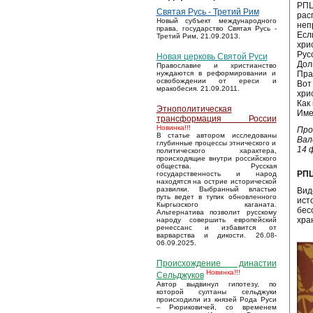
РПЦ
Святая Русь - Третий Рим
рас
Новый субъект международного
неп
права, государство Святая Русь -
Есл
Третий Рим, 21.09.2013.
хри
Рус
Новая церковь Святой Руси
Дол
Православие и христианство
Пра
нуждаются в реформировании и
освобождении от ереси и
Вот
мракобесия. 21.09.2011.
хри
Как
Этнополитическая
Име
трансформация России
Новинка!!!
Про
В статье автором исследованы
Вал
глубинные процессы этнического и
14 
политического характера,
происходящие внутри российского
общества. Русская
РПЦ
государственность и народ
находятся на острие исторической
развилки. Выбранный властью
Вид
путь ведет в тупик обновленного
ист
Кыргызского каганата.
бес
Альтернатива позволит русскому
хра
народу совершить европейский
ренессанс и избавится от
варварства и дикости. 26.08-
06.09.2025.
Происхождение династии
Новинка!!!
Сельджуков
Автор выдвинул гипотезу, по
которой султаны сельджуки
происходили из князей Рода Руси
– Рюриковичей, со временем