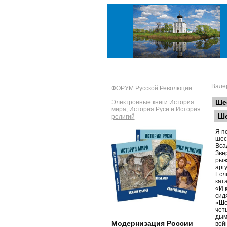
Вале
ФОРУМ Русской Революции
Ше
Электронные книги История
мира, История Руси и История
Ше
религий
Я п
шес
Вса
Зве
рыж
арг
Есл
кат
«И 
сид
«Ше
чет
дым
Модернизация России
вой