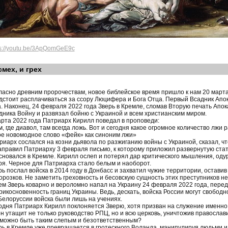
ps://youtu.be/3ApQomGeE9c
смех, и грех
ласно древним пророчествам, новое библейское время пришло к нам 20 март
дстоит расплачиваться за ссору Люцифера и Бога Отца. Первый Всадник Апок
а. Наконец, 24 февраля 2022 года Зверь в Кремле, сломав Вторую печать Апо
дника Войну и развязал бойню с Украиной и всем христианским миром.
арта 2022 года Патриарх Кирилл поведал в проповеди:
м, где диавол, там всегда ложь. Вот и сегодня какое огромное количество лжи
ое новомодное слово «фейк» как синоним лжи»
риарх сослался на козни дьявола по разжиганию войны с Украиной, сказал, ч
аправил Патриарху 3 февраля письмо, к которому приложил развернутую стать
сновался в Кремле. Кирилл ослеп и потерял дар критического мышления, од
ря. Черное для Патриарха стало белым и наоборот.
рь послал войска в 2014 году в Донбасс и захватил чужие территории, остави
орозков. Не заметить греховность и бесовскую сущность этих преступников н
ем Зверь коварно и вероломно напал на Украину 24 февраля 2022 года, пере
рикосновенность границ Украины. Ведь, дескать, войска России могут свобод
 Белоруссии войска были лишь на учениях.
одня Патриарх Кирилл поклоняется Зверю, хотя призван на служение именно 
он утащит не только руководство РПЦ, но и всю церковь, уничтожив православи
 можно быть таким слепым и безответственным?
рь в Кремле уже превращается в гротескного Воланда, манипулируя людьми 