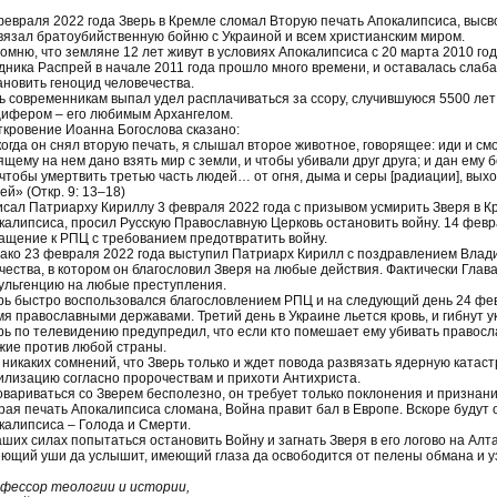
февраля 2022 года Зверь в Кремле сломал Вторую печать Апокалипсиса, высв
вязал братоубийственную бойню с Украиной и всем христианским миром.
омню, что земляне 12 лет живут в условиях Апокалипсиса с 20 марта 2010 го
дника Распрей в начале 2011 года прошло много времени, и оставалась слаба
ановить геноцид человечества.
ь современникам выпал удел расплачиваться за ссору, случившуюся 5500 лет
ифером – его любимым Архангелом.
ткровение Иоанна Богослова сказано:
когда он снял вторую печать, я слышал второе животное, говорящее: иди и смо
ящему на нем дано взять мир с земли, и чтобы убивали друг друга; и дан ему б
чтобы умертвить третью часть людей… от огня, дыма и серы [радиации], выхо
ей» (Откр. 9: 13–18)
исал Патриарху Кириллу 3 февраля 2022 года с призывом усмирить Зверя в К
калипсиса, просил Русскую Православную Церковь остановить войну. 14 февр
ащение к РПЦ с требованием предотвратить войну.
ако 23 февраля 2022 года выступил Патриарх Кирилл с поздравлением Влад
чества, в котором он благословил Зверя на любые действия. Фактически Глав
ульгенцию на любые преступления.
рь быстро воспользовался благословлением РПЦ и на следующий день 24 фе
мя православными державами. Третий день в Украине льется кровь, и гибнут у
рь по телевидению предупредил, что если кто помешает ему убивать правосл
жие против любой страны.
 никаких сомнений, что Зверь только и ждет повода развязать ядерную катас
илизацию согласно пророчествам и прихоти Антихриста.
овариваться со Зверем бесполезно, он требует только поклонения и признани
рая печать Апокалипсиса сломана, Война правит бал в Европе. Вскоре будут
калипсиса – Голода и Смерти.
аших силах попытаться остановить Войну и загнать Зверя в его логово на Алт
ющий уши да услышит, имеющий глаза да освободится от пелены обмана и уз
фессор теологии и истории,