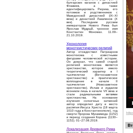
булгарских каганов с династией
Флавиев, а также
идентифицировать Рюрика, его
потомков и родственников с
Македонской династией (IX–XI
века) и династией Лакапинов (X
век). Последним русским
императором Нового Рима был
Ярослав Мудрый, тронное имя
Константин Мономах. 11.09–
21.10.2019.
Хронология
монотеистических религий
Автор отождествил Патриархов
монотеизма с известными
фигурами человеческой истории.
Он доказал, что самой старой
религией монотеизма является
христианство, которое имело
теоретический характер в I
тысячелетии (Ветхозаветное
христианство) и практическое
воплощение в начале II
тысячелетия (Новозаветное
христианство). Ислам и иудаизм
возникли лишь в начале VII века и
стали радикальными ветвями
христианства. На основании
изучения солнечных затмений
автор определил дату и место
распятия Иисуса Христа (18 марта
1010 года в Константинополе), год
htt
смерти Пророка Мухаммеда (1152)
и период создания Корана (1130–
1152). 01–27.08.2019.
Вт
Локализация Древнего Рима
История Древнего Рима хорошо