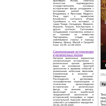
принявших Ислам. Гипотеза
полностью подтвердилась
отождествлением основных
исторических фигур сельджуков с
потомками князей Святого
Владимира и Ярослава Мудрого.
Речь идет о правителях
Конийского султаната (Рума)
Сулеймане и его потомках, а
также Токаке, Сельджуке, Микаиле,
Исраиле, Тогруле, Алп-Арслане и
других султанах. Султанами-
сельджуками становились князья и
их сыновья из княжества
Тмутаракань, откуда они
завоёвывали страны и народы
Кавказа, Ирана, Малой и Средней
Азии. 24.05–12.06.2023.
Синхронизация исторических
и религиозных хроник
Автором выполнена корректная
синхронизация исторических и
религиозных хроник древнего
мира на основании короткой
хронологии и привязки событий к
уникальным небесным явлениям,
отраженным в анналах и
htt
Священных писаниях.
Расхождения в датировках,
географических локализациях и
Кр
этническом происхождении
исторических и религиозных
фигур, по мнению автора,
происходят из-за ошибочной
Тео
традиционной хронологии и
исторической географии, а также
пре
сознательной подгонки явлений и
рез
событий к устоявшейся парадигме.
Тео
20.04–25.05.2020.