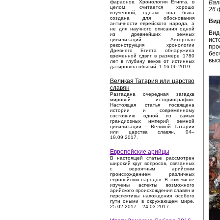
Вал
фараонов. Хронология Египта, в
целом, считается хорошо
26 
изученной, однако она была
создана для обоснования
Вид
античности еврейского народа, а
не для научного описания одной
Вид
из древнейших земных
ист
цивилизаций. Авторская
реконструкция хронологии
про
Древнего Египта обнаружила
бес
временной сдвиг в размере 1780
выс
лет в глубину веков от истинных
датировок событий. 1-16.06.2019.
Великая Татария или царство
славян
Разгадана очередная загадка
мировой историографии.
Настоящая статья посвящена
истории и современному
состоянию одной из самых
грандиозных империй земной
цивилизации – Великой Татарии
или царства славян. 04–
19.09.2017.
Европейские арийцы
В настоящей статье рассмотрен
широкий круг вопросов, связанных
с вероятным арийским
происхождением различных
европейских народов. В том числе
изучены аспекты возможного
арийского происхождения славян и
перспективы нахождения особого
пути оными в окружающем мире.
25.02.2017 – 24.03.2017.