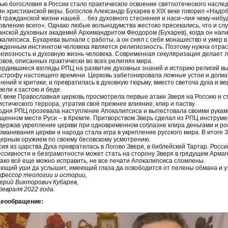
ью богословия в России стало практическое освоение святоотеческого наслед
ин христианской веры. Богослов Александр Бухарев в XIX веке говорил «Надо
й гражданской жизни нашей… без духовного стеснения и наси¬лия чему-нибудь
овлению всего». Однако любые вольнодумства жестоко пресекались, что и сл
анской духовных академий Архимандритом Феодором (Бухарев), когда он нап
калипсиса. Бухарева выгнали с работы, а он снял с себя монашество и умер в
жденным инстинктом человека является религиозность. Поэтому нужна отрасл
игиозность и духовную жизнь человека. Современная секуляризация делает
овов, описанных практически во всех религиях мира.
ердившиеся взгляды РПЦ на развитие духовных знаний и историю религий вы
астрофу настоящего времени. Церковь забетонировала ложные устои и догма
нений и критики, и превратилась в духовную тюрьму, вместо светоча духа и в
вели к застою и беде.
X веке Православная церковь просмотрела первые атаки Зверя на Россию и с
истического террора, утратив своё прежнее влияние, клир и паству.
одня РПЦ прозевала наступление Апокалипсиса и выпестовала своими руками
щенном месте Руси – в Кремле. Притворством Зверь сделал из РПЦ инструмен
держав укрепление церкви при одновременном соблазне клира деньгами и 
рманивания церкви и народа стала игра в укрепление русского мира. В итоге
дерным оружием по своему бесовскому усмотрению.
сия из царства Духа превратилась в Логово Зверя, в библейский Тартар. Росси
ессивности и безграмотности может стать на сторону Зверя в грядущем Армаг
ако всё еще можно исправить, не все печати Апокалипсиса сломлены.
ющий уши да услышит, имеющий глаза да освободится от пелены обмана и уз
фессор теологии и истории,
ерий Викторович Кубарев,
февраля 2022 года.
еообращение: