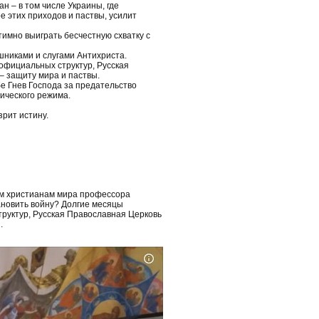
 – в том числе Украины, где
 этих приходов и паствы, усилит
тимно выиграть бесчестную схватку с
шниками и слугами Антихриста.
официальных структур, Русская
– защиту мира и паствы.
е Гнев Господа за предательство
ического режима.
рит истину.
ем христианам мира профессора
ановить войну? Долгие месяцы
руктур, Русская Православная Церковь
.