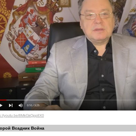
ps://youtu.be/8MkGkQpp8X0
орой Всадник Война