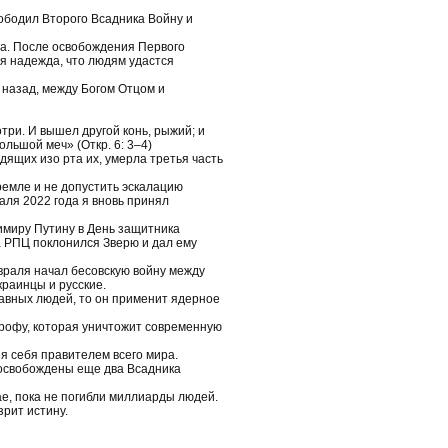
ободил Второго Всадника Войну и
да. После освобождения Первого
я надежда, что людям удастся
 назад, между Богом Отцом и
три. И вышел другой конь, рыжий; и
ольшой меч» (Откр. 6: 3–4)
дящих изо рта их, умерла третья часть
ремле и не допустить эскалацию
аля 2022 года я вновь принял
имиру Путину в День защитника
а РПЦ поклонился Зверю и дал ему
враля начал бесовскую войну между
краинцы и русские.
авных людей, то он применит ядерное
трофу, которая уничтожит современную
я себя правителем всего мира.
 освобождены еще два Всадника
ае, пока не погибли миллиарды людей.
рит истину.