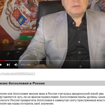
ps://youtu.be/qHNMNSOu11Y
изис богословия в России
логия или богословие многие века в России считалась вредоносной игрой ума.
дставляется чуть ли не врагом православия. Богословием якобы должны зани
ультате Россия превратила богословов в замкнутую секту прислужников власт
логия как наука потеряла своё значение.