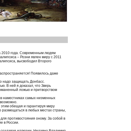
а 2010 года. Современным людям
алипсиса – Розни явлен миру с 2011
калипсиса, высвободил Второго
 распространяется! Появилось даже
то надо защищать Донбасс.
ю. В ней я доказал, что Зверь
урманенный ложью и притворством
в в наместниках самых низменных
евозможно.
д этим обещая и гарантируя миру
но размещаться в любых местах страны,
для противостояния оному. За собой в
е в России.
и создавая иллюзии. Недавно Владимир