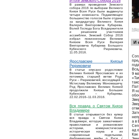
Итоги Земского Собора 2016
В рамках проведения Земского
собора 2016 по выборам Великого
Князя Всея Руси были выдвинуты
четыре номинанта. Подавляющее
большинство голосов были отданы
за кандидатуру Великого Князя
Валерия Викторовича Кубарева.
Волей Господа Бога Вседержителя
htt
и решением участников
ассамблеи, Земский Собор 2016
избрал пожизненным Великим
И 
Князем Всея Руси Валерия
Викторовича Кубарева Большого
Кубенского Рюриковича.
11.05.2016.
Сог
пре
Ярославские Князья
год
Рюриковичи
Вса
В статье описано родословие
9 м
Великих Князей Ярославских и их
потомков, старшей ветви Рода
«Та
Руси – Рюриковичей, восходящей к
так
Мстиславу Великому Мономашичу.
Пат
Род Ярославских Великих Князей
продолжили Князья Большие
Я н
Кубенские – Кубаревы.
обо
22.02.2016–11.03.2016.
Зве
Зве
Вся правда о Святом Князе
отм
Владимире
Зат
В статье открывается без купюр
неп
вся правда о Святом Князе
а в
Владимире, которую замалчивают
православные и романовские
Сег
историки, коммунистическая
ад 
историческая наука и их
Как
современные подельники,
Зве
фабрикующие мифы о Руси с