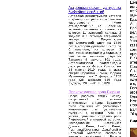
Цел
ист
Астрономическая датировка
все
библейских событий
обн
Авторская реконструкция истории
Каз
и хронологии религий полностью
удостоверена путем
Апо
отождествления 15 небесных
Вро
явлений, описанных в хрониках, из
рел
которых 11 затмений солнца, 3
зодиака и 1 вспышка сверхновой
выз
звезды. Подтвержден
Утв
хронологический сдвиг на 1780
кат
лет в истории Древнего Египта по
сом
6 явлениям, из которых 3
солнечных затмения и 3 зодиака, в
при
том числе затмение фараона
В X
Такелота 8 августа 891 года.
ате
Астрономически подтверждена
Сег
дата распятия Иисуса Христа, как
18 марта 1010 года, и дата
Свя
смерти Ибрагима – сына Пророка
под
Мухаммеда, как 7 февраля 1152
оду
года (28 шавваля 546 года
Хиджры). 20.02–31.03.2020.
и я
Рос
Происхождение рода Рюрика
агр
После разрыва связей между
Одн
метрополией и русскими
Име
княжествами, анналы Византии
Про
были очищены от упоминания
Вал
«иноземцев» в управлении
империи, а хроники Руси не
16 
успели правильно отразить роль
Рюриковичей в мировой истории.
Вид
Исследование источников
Древнего Рима, Нового Рима,
Руси, арабских стран, Дунайской и
Волжской Болгарии позволило
автору отождествить род Руси и