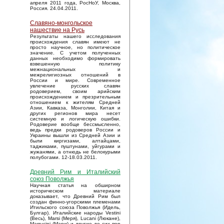
апреля 2011 года, РосНоУ, Москва,
Россия. 24.04.2011.
Славяно-монгольское
нашествие на Русь
Результаты нашего исследования
происхождения славян имеют не
просто научное, но политическое
значение. С учетом полученных
данных необходимо формировать
взвешенную политику
межнациональных и
межрелигиозных отношений в
России и мире. Современное
увлечение русских славян
родоверием, своим арийским
происхождением и презрительным
отношением к жителям Средней
Азии, Кавказа, Монголии, Китая и
других регионов мира несет
системную и логическую ошибки.
Родоверие вообще бессмысленно,
ведь предки родоверов России и
Украины вышли из Средней Азии и
были киргизами, алтайцами,
таджиками, пуштунами, уйгурами и
жужанями, а отнюдь не белокурыми
полубогами. 12-18.03.2011.
Древний Рим и Италийский
союз Поволжья
Научная статья на обширном
историческом материале
доказывает, что Древний Рим был
создан финно-угорскими племенами
Итильского союза Поволжья (Идель,
Булгар). Италийские народы Vestini
(Весь), Marsi (Меря), Lucani (Люкане),
Marrucini (Мари) и другие до сих пор