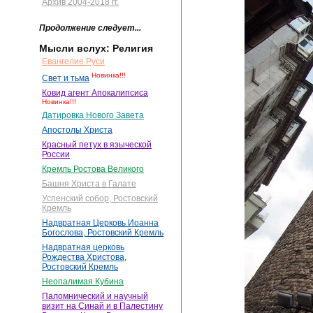
Архив 2004-2018 гг.
Продолжение следует...
Мысли вслух: Религия
Евангелие Руси
Новинка!!!
Свет и тьма
Ковид агент Апокалипсиса
Новинка!!!
Датировка Нового Завета
Апостолы Христа
Красный петух в языческой
России
Кремль Ростова Великого
Башня Христа в Галате
Успенский собор, Ростовский
Кремль
Надвратная Церковь Иоанна
Богослова, Ростовский Кремль
Надвратная церковь
Рождества Христова,
Ростовский Кремль
Неопалимая Кубина
Паломнический и научный
визит на Синай и в Палестину