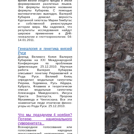
время жизни общего предка и эпохи
формирования различных языков.
Эти формулы получили название
формулы Кубарева. С помощью
математических выкладок, Валерий
Кубарев доказал верность
Курганной гипотезы Марии Гимбутас
и собственной реконструкции
истории мира. Мы надеемся, что
результаты исследования найдут
широкое применение в ДНК-
генеалогии и глоттохронологии. 04-
14.01.2011.
Генеалогия и генетика князей
Руси
Доклад Великого Князя Валерия
Кубарева на XXI Международной
Конференции по проблемам
Цивилизации 25.12.2010. Научная
работа Валерия Кубарева
описывает генетику Рюриковичей и
Рода Руси. Великий Князь
определил модальные гаплотипы
Рюрика, Гедимина, Русь Айдара,
Кубрата, Флавиев и теоретически
описал модальные гаплотипы
Александра Македонского, Иисуса
Христа Златоуста, Пророка
Мухаммеда и Чингисхана. Все эти
знаменитые люди этнически финно-
угоры из Рода Руси. 25.12.2010.
Что мы празднуем 4 ноября?
Потерю национального
суверенитета...
Bсенародное голосование или
голосование народных
представителей неприемлемо для