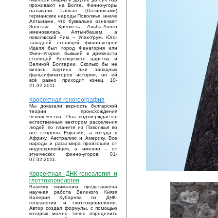
проживают на Волге. Финно-угоры
называли Latinas (Латинянами)
германские народы Поволжья, иначе
Алтынами, что буквально означает
Золотые. Крепость Альба-Лонго
именовалась Алтынбашем, а
поволжский Рим – Улак-Урум. Юго-
западной столицей финно-угоров
Иделя был город Фанагория или
Финн-Угория, бывший в древности
столицей Боспорского царства и
Великой Болгарии. Сколько бы не
вилась паутина лжи западных
фальсификаторов истории, но ей
всё равно приходит конец. 10-
21.02.2011.
Корректная геногеография
Мы доказали верность булгарской
теории происхождения
человечества. Она подтверждается
естественным вектором расселения
людей по планете из Поволжья во
все стороны Евразии, а оттуда в
Африку, Австралию и Америку. Все
народы и расы мира произошли от
индоевропейцев, а именно – от
этнических финно-угоров. 01-
07.02.2011.
Корректная ДНК-генеалогия и
глоттохронология
Вашему вниманию представлена
научная работа Великого Князя
Валерия Кубарева по ДНК-
генеалогии и глоттохронологии.
Автор создал формулы, с помощью
которых можно точно определить