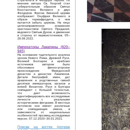
Стратилата и Феодора Тирона. По
мнению автора Св. Георгий стал
собирательным образом Святых
Константина Великого и двух
Феодоров. Фреска Змеиной церкви
изображает Онуфрия Великого в
образе гермафродита, о чем
пытается забыть церковь. На лицо
целенаправленное искажение
христианством Святого Предания,
ведомого Святым Духом, и движение
в сторону от первоисточников. 05–
28.08.2022.
Императоры Лакапины (920–
945)
На основании тщательного анализа
хроник Нового Рима, Древней Руси,
Великой Болгарии и арабских
источников автором было
обосновано финно-угорское
происхождение Македонской
династии и династии Лакапинов.
Детали биографий, имен, дат
правления и родственных связей
десятков императоров, каганов и
князей Византии, Руси и Булгара
совпадают с большой точностью,
что дает возможность
идентифицировать все исследуемые
личности с реальными
историческими фигурами. В местных
летописях они имеют различные
или совпадающие имена, в
зависимости от национальных
особенностей прозвищ исследуемых
персон. 07.12.2020–30.01.2021.
Пляски на костях (потери