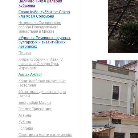
Великого Князя Валерия
Кубарева
Скала Куба, Куббат ас-Сахра
или Храм Соломона
Некрополь Смоленского
собора Новодевичьего
монастыря в Москве
«Урманы-Римляне» в русских,
булгарских и византийских
летописях
Притчи
Князь Курбский и Иван IV
называли Святую Русь
Израилем
Аллах Акбар!
Капитолийская волчица из
Поволжья
69 потомок династии Царя
Царей
Биография Марии
Гермес Трисмегист
Аттила
Кубара
Голгофа
Свастика и масти как символы