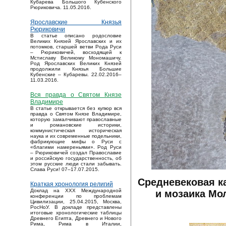
Кубарева Большого Кубенского
Рюриковича. 11.05.2016.
Ярославские Князья
Рюриковичи
В статье описано родословие
Великих Князей Ярославских и их
потомков, старшей ветви Рода Руси
– Рюриковичей, восходящей к
Мстиславу Великому Мономашичу.
Род Ярославских Великих Князей
продолжили Князья Большие
Кубенские – Кубаревы. 22.02.2016–
11.03.2016.
Вся правда о Святом Князе
Владимире
В статье открывается без купюр вся
правда о Святом Князе Владимире,
которую замалчивают православные
и романовские историки,
коммунистическая историческая
наука и их современные подельники,
фабрикующие мифы о Руси с
«благими намереньями». Род Руси
– Рюриковичей создал Православие
и российскую государственность, об
этом русские люди стали забывать.
Слава Руси! 07–17.07.2015.
Средневековая к
Краткая хронология религий
Доклад на XXX Международной
и мозаика Мол
конференции по проблемам
Цивилизации, 25.04.2015, Москва,
РосНоУ. В докладе представлены
итоговые хронологические таблицы
Древнего Египта, Древнего и Нового
Рима, Рима в Италии,