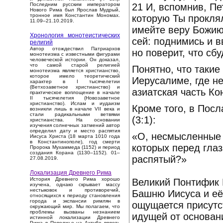
21 И, вспомнив, Пе
Последним русским императором
Нового Рима был Ярослав Мудрый,
тронное имя Константин Мономах.
которую Ты проклял
11.09–21.10.2019.
имейте веру Божию,
Хронология монотеистических
сей: поднимись и в
религий
Автор отождествил Патриархов
но поверит, что сб
монотеизма с известными фигурами
человеческой истории. Он доказал,
что самой старой религией
Понятно, что такие
монотеизма является христианство,
которое имело теоретический
Иерусалиме, где н
характер в I тысячелетии
(Ветхозаветное христианство) и
азиатская часть К
практическое воплощение в начале
II тысячелетия (Новозаветное
христианство). Ислам и иудаизм
Кроме того, в Посл
возникли лишь в начале VII века и
стали радикальными ветвями
(3:1):
христианства. На основании
изучения солнечных затмений автор
определил дату и место распятия
«О, несмысленные Г
Иисуса Христа (18 марта 1010 года
в Константинополе), год смерти
которых перед глаз
Пророка Мухаммеда (1152) и период
создания Корана (1130–1152). 01–
распятый?»
27.08.2019.
Локализация Древнего Рима
История Древнего Рима хорошо
Великий Понтифик 
изучена, однако скрывает массу
нестыковок и противоречий,
Башню Иисуса и её
относящихся к периоду становления
города и экспансии римлян в
ощущается присутс
окружающий мир. Мы полагаем, что
проблемы вызваны незнанием
идущей от основан
истинной локализации Древнего
Рима в Поволжье на Ахтубе вплоть