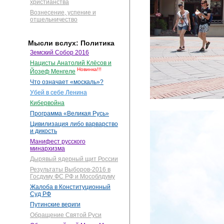
христианства
Вознесение, успение и
отшельничество
Мысли вслух: Политика
Земский Собор 2016
Нацисты Анатолий Клёсов и
Новинка!!!
Йозеф Менгеле
Что означает «москаль»?
Убей в себе Ленина
Кибервойна
Программа «Великая Русь»
Цивилизация либо варварство
и дикость
Манифест русского
минархизма
Дырявый ядерный щит России
Результаты Выборов-2016 в
Госдуму ФС РФ и Мособлдуму
Жалоба в Конституционный
Суд РФ
Путинские вериги
Обращение Святой Руси