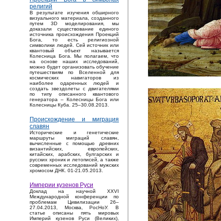
религий
В результате изучения обширного
визуального материала, созданного
путем 3D моделирования, мы
доказали существование единого
источника происхождения Проекций
Бога, то есть религиозной
символики людей. Сей источник или
квантовый объект называется
Колесница Бога. Мы полагаем, что
на основе наших исследований,
можно будет организовать обучение
путешествиям по Вселенной для
космических навигаторов из
наиболее одаренных людей и
создать звездолеты с двигателями
по типу описанного квантового
генератора – Колесницы Бога или
Колесницы Куба. 25–30.08.2013.
Происхождение и миграция
славян
Исторические и генетические
маршруты миграций славян,
вычисленные с помощью древних
византийских, европейских,
китайских, арабских, булгарских и
русских хроник и летописей, а также
современных исследований мужских
хромосом ДНК. 01-21.05.2013.
Империи кузенов Руси
Доклад на научной XXVI
Международной конференции по
проблемам Цивилизации 26–
27.04.2013, Москва, РосНоУ. В
статье описаны пять мировых
Империй кузенов Руси (Великих),