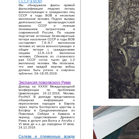
СССР в ВОВ)
Мы обнаружили факты прямой
фальсификации людских потерь
военнослужащих и гражданских лиц
СССР в годы ВОВ в несколько
миллионов человек. Подлог вызван
деятельностью пропагандистской
машины СССР и ложным
пониманием патриотизма в
современной России. По нашим
подсчетам истинные безвозвратные
потери населения СССР в годы ВОВ
составляют 7,6–8,7 миллионов
человек из числа военнослужащих и
общие потери с гражданскими
лицами 12,8–13,9 миллиона
человек. Сбежали из сталинского
рая СССР сотни тысяч (до 1,3
миллиона) человек. Мы полагаем,
что имя каждой жертвы войны
должно быть учтено и озвучено
публично. 04–18.05.2019.
Экспансия поволжского Рима
Доклад на XXXIII Международной
конференции по проблемам
Цивилизации, 24.12.2016, Москва,
РосНоУ. В докладе представлена
обширная информация о
переселении народов в Европу
через порты Боспорского царства и
Босфор в Средиземноморье из
Поволжья, Сибири и Кавказа в
период существования Древнего
Рима в дельте рек Волга и Ахтуба с
VI века до н.э. до середины VI века.
24.12.2016.
Селевк и племенные вожди