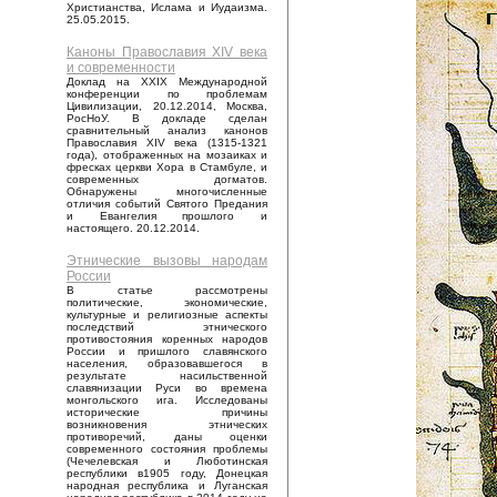
Христианства, Ислама и Иудаизма.
25.05.2015.
Каноны Православия XIV века
и современности
Доклад на XXIX Международной
конференции по проблемам
Цивилизации, 20.12.2014, Москва,
РосНоУ. В докладе сделан
сравнительный анализ канонов
Православия XIV века (1315-1321
года), отображенных на мозаиках и
фресках церкви Хора в Стамбуле, и
современных догматов.
Обнаружены многочисленные
отличия событий Святого Предания
и Евангелия прошлого и
настоящего. 20.12.2014.
Этнические вызовы народам
России
В статье рассмотрены
политические, экономические,
культурные и религиозные аспекты
последствий этнического
противостояния коренных народов
России и пришлого славянского
населения, образовавшегося в
результате насильственной
славянизации Руси во времена
монгольского ига. Исследованы
исторические причины
возникновения этнических
противоречий, даны оценки
современного состояния проблемы
(Чечелевская и Люботинская
республики в1905 году, Донецкая
народная республика и Луганская