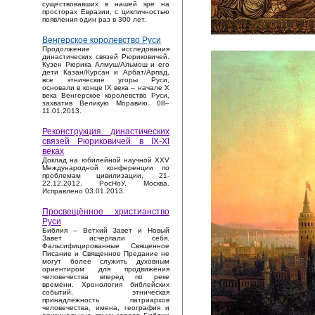
существовавших в нашей эре на
просторах Евразии, с цикличностью
появления один раз в 300 лет.
Венгерское королевство Руси
Продолжение исследования
династических связей Рюриковичей.
Кузен Рюрика Алмуш/Альмош и его
дети Казан/Курсан и Арбат/Арпад,
все этнические угоры Руси,
основали в конце IX века – начале X
века Венгерское королевство Руси,
захватив Великую Моравию. 08–
11.01.2013.
Реконструкция династических
связей Рюриковичей в IX-XI
веках
Доклад на юбилейной научной XXV
Международной конференции по
проблемам цивилизации, 21-
22.12.2012, РосНоУ, Москва.
Исправлено 03.01.2013.
Просвещённое христианство
Руси
Библия – Ветхий Завет и Новый
Завет исчерпали себя.
Фальсифицированные Священное
Писание и Священное Предание не
могут более служить духовным
ориентиром для продвижения
человечества вперед по реке
времени. Хронология библейских
событий, этническая
принадлежность патриархов
человечества, имена, география и