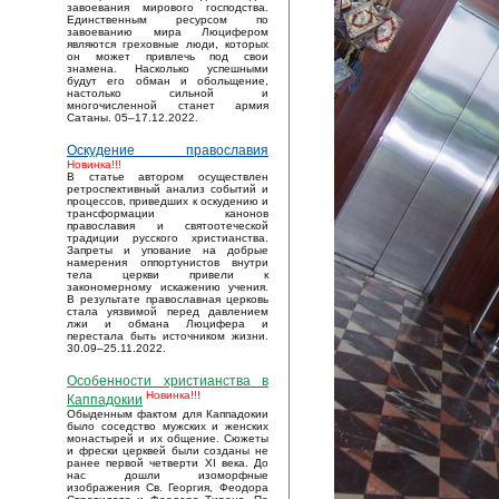
завоевания мирового господства.
Единственным ресурсом по
завоеванию мира Люцифером
являются греховные люди, которых
он может привлечь под свои
знамена. Насколько успешными
будут его обман и обольщение,
настолько сильной и
многочисленной станет армия
Сатаны. 05–17.12.2022.
Оскудение православия
Новинка!!!
В статье автором осуществлен
ретроспективный анализ событий и
процессов, приведших к оскудению и
трансформации канонов
православия и святоотеческой
традиции русского христианства.
Запреты и упование на добрые
намерения оппортунистов внутри
тела церкви привели к
закономерному искажению учения.
В результате православная церковь
стала уязвимой перед давлением
лжи и обмана Люцифера и
перестала быть источником жизни.
30.09–25.11.2022.
Особенности христианства в
Новинка!!!
Каппадокии
Обыденным фактом для Каппадокии
было соседство мужских и женских
монастырей и их общение. Сюжеты
и фрески церквей были созданы не
ранее первой четверти XI века. До
нас дошли изоморфные
изображения Св. Георгия, Феодора