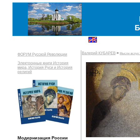
Б
Валерий КУБАРЕВ
>
Мысли вслух:
ФОРУМ Русской Революции
Электронные книги История
мира, История Руси и История
религий
Модернизация России