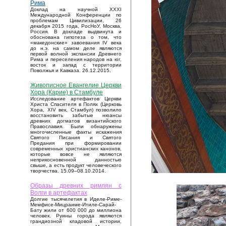
Рима
Доклад на научной XXXI
Международной Конференции по
проблемам Цивилизации, 26
декабря 2015 года, РосНоУ, Москва,
Россия. В докладе выдвинута и
обоснована гипотеза о том, что
«македонские» завоевания IV века
до н.э. на самом деле являются
первой волной экспансии Древнего
Рима и переселения народов на юг,
восток и запад с территории
Поволжья и Кавказа. 26.12.2015.
Живописное Евангелие Церкви
Хора (Карие) в Стамбуле
Исследование артефактов Церкви
Христа Спасителя в Полях (Церковь
Хора, XIV век, Стамбул) позволило
восстановить забытые нюансы
древних догматов византийского
Православия. Были обнаружены
многочисленные факты искажения
Святого Писания и Святого
Предания при формировании
современных христианских канонов,
которые вовсе не являются
неприкосновенной данностью
свыше, а есть продукт человеческого
творчества. 15.09–08.10.2014.
Образы древних римлян с
Волги в артефактах
Долгие тысячелетия в Иделе-Риме-
Мемфисе-Мицраиме-Итиле-Сарай-
Бату жили от 600 000 до миллиона
человек. Руины города являются
грандиозной кладовой истории,