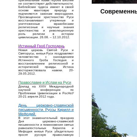
оригинальные языки героев Библии
не соответствуют действительности.
Библейские чудеса имеют в своей
Современны
основе квантовую природу и
подчиняются законам мироздания.
Просвещенное христианство Руси
восстанавливает утерянные и
уничтоженные мракобесами
религиозные и научные знания
христианства и революционную
роль религии в истории
цивилизации. 26.08. – 12.10.2012.
Истинный Гроб Господень
Новая церковь Святой Руси и
Святорусы, князья Руси поздравляют
человечество с нахождением
Истинного Гроба Господня и
восстановлением религиозной и
исторической правды. Истина
восторжествовала навеки. 20-
29.05.2012.
Православие и Ислам на Руси
Доклад на XXIV Международной
научной конференции по
Проблемам Цивилизации в РосНоУ
20-21 апреля 2012 года.
День церковно-славянской
письменности. Руссы Кирилл и
Мефодий.
В этот знаменательный праздник
Дня церковно-славянской
письменности и поминовения святых
равноапостольных Кирилла и
Мефодия князья Руси убедительно
просят русскую православную