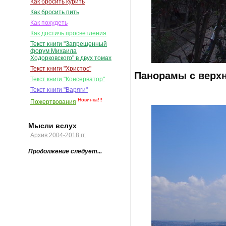
Как бросить курить
Как бросить пить
Как похудеть
Как достичь просветления
Текст книги "Запрещенный
форум Михаила
Ходорковского" в двух томах
Текст книги "Христос"
Панорамы с верхн
Текст книги "Консерватор"
Текст книги "Варяги"
Новинка!!!
Пожертвования
Мысли вслух
Архив 2004-2018 гг.
Продолжение следует...