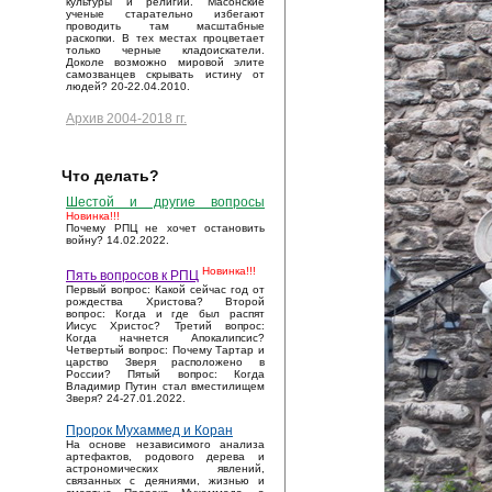
культуры и религии. Масонские
ученые старательно избегают
проводить там масштабные
раскопки. В тех местах процветает
только черные кладоискатели.
Доколе возможно мировой элите
самозванцев скрывать истину от
людей? 20-22.04.2010.
Архив 2004-2018 гг.
Что делать?
Шестой и другие вопросы
Новинка!!!
Почему РПЦ не хочет остановить
войну? 14.02.2022.
Новинка!!!
Пять вопросов к РПЦ
Первый вопрос: Какой сейчас год от
рождества Христова? Второй
вопрос: Когда и где был распят
Иисус Христос? Третий вопрос:
Когда начнется Апокалипсис?
Четвертый вопрос: Почему Тартар и
царство Зверя расположено в
России? Пятый вопрос: Когда
Владимир Путин стал вместилищем
Зверя? 24-27.01.2022.
Пророк Мухаммед и Коран
На основе независимого анализа
артефактов, родового дерева и
астрономических явлений,
связанных с деяниями, жизнью и