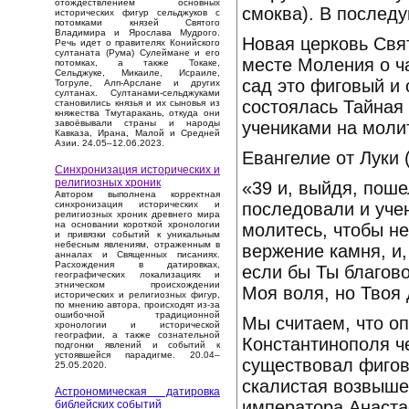
отождествлением основных
смоква). В послед
исторических фигур сельджуков с
потомками князей Святого
Владимира и Ярослава Мудрого.
Новая церковь Свят
Речь идет о правителях Конийского
султаната (Рума) Сулеймане и его
месте Моления о ч
потомках, а также Токаке,
Сельджуке, Микаиле, Исраиле,
сад это фиговый и 
Тогруле, Алп-Арслане и других
султанах. Султанами-сельджуками
состоялась Тайная 
становились князья и их сыновья из
княжества Тмутаракань, откуда они
учениками на молит
завоёвывали страны и народы
Кавказа, Ирана, Малой и Средней
Азии. 24.05–12.06.2023.
Евангелие от Луки (
Синхронизация исторических и
религиозных хроник
«39 и, выйдя, пош
Автором выполнена корректная
последовали и учен
синхронизация исторических и
религиозных хроник древнего мира
на основании короткой хронологии
молитесь, чтобы не
и привязки событий к уникальным
небесным явлениям, отраженным в
вержение камня, и,
анналах и Священных писаниях.
Расхождения в датировках,
если бы Ты благов
географических локализациях и
этническом происхождении
Моя воля, но Твоя 
исторических и религиозных фигур,
по мнению автора, происходят из-за
ошибочной традиционной
Мы считаем, что о
хронологии и исторической
географии, а также сознательной
Константинополя че
подгонки явлений и событий к
устоявшейся парадигме. 20.04–
существовал фиговы
25.05.2020.
скалистая возвыше
Астрономическая датировка
императора Анаста
библейских событий