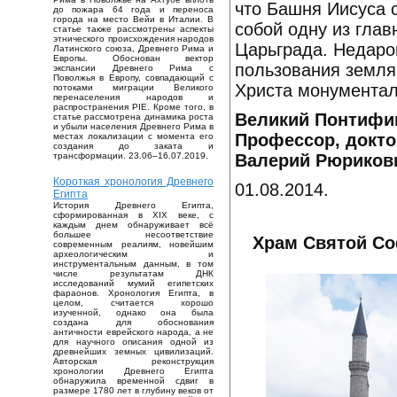
что Башня Иисуса 
до пожара 64 года и переноса
города на место Вейи в Италии. В
собой одну из глав
статье также рассмотрены аспекты
этнического происхождения народов
Царьграда. Недаро
Латинского союза, Древнего Рима и
Европы. Обоснован вектор
пользования земля
экспансии Древнего Рима с
Поволжья в Европу, совпадающий с
Христа монумента
потоками миграции Великого
перенаселения народов и
распространения PIE. Кроме того, в
Великий Понтифик
статье рассмотрена динамика роста
и убыли населения Древнего Рима в
Профессор, доктор
местах локализации с момента его
создания до заката и
Валерий Рюриков
трансформации. 23.06–16.07.2019.
Короткая хронология Древнего
01.08.2014.
Египта
История Древнего Египта,
сформированная в XIX веке, с
каждым днем обнаруживает всё
большее несоответствие
Храм Святой Соф
современным реалиям, новейшим
археологическим и
инструментальным данным, в том
числе результатам ДНК
исследований мумий египетских
фараонов. Хронология Египта, в
целом, считается хорошо
изученной, однако она была
создана для обоснования
античности еврейского народа, а не
для научного описания одной из
древнейших земных цивилизаций.
Авторская реконструкция
хронологии Древнего Египта
обнаружила временной сдвиг в
размере 1780 лет в глубину веков от