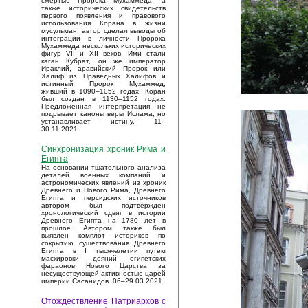
смертью Пророка Мухаммеда, а
также исторических свидетельств
первого появления и правового
использования Корана в жизни
мусульман, автор сделал выводы об
интеграции в личности Пророка
Мухаммеда нескольких исторических
фигур VII и XII веков. Ими стали
каган Кубрат, он же император
Ираклий, аравийский Пророк или
Халиф из Праведных Халифов и
истинный Пророк Мухаммед,
живший в 1090–1052 годах. Коран
был создан в 1130–1152 годах.
Предложенная интерпретация не
подрывает каноны веры Ислама, но
устанавливает истину. 11–
30.11.2021.
Синхронизация хроник Рима и
Египта
На основании тщательного анализа
деталей военных компаний и
астрономических явлений из хроник
Древнего и Нового Рима, Древнего
Египта и персидских источников
автором был подтвержден
хронологический сдвиг в истории
Древнего Египта на 1780 лет в
прошлое. Автором также был
выявлен комплот историков по
сокрытию существования Древнего
Египта в I тысячелетии путем
маскировки деяний египетских
фараонов Нового Царства за
несуществующей активностью царей
империи Сасанидов. 06–29.03.2021.
Отождествление Патриархов с