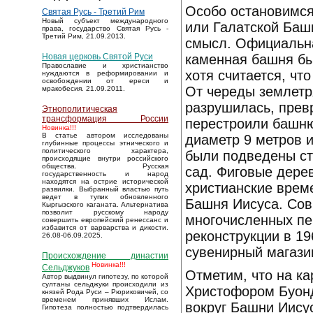
Особо остановимся
Святая Русь - Третий Рим
Новый субъект международного
или Галатской Баш
права, государство Святая Русь -
Третий Рим, 21.09.2013.
смысл. Официальна
каменная башня бы
Новая церковь Святой Руси
Православие и христианство
хотя считается, чт
нуждаются в реформировании и
освобождении от ереси и
От череды землетр
мракобесия. 21.09.2011.
разрушилась, превр
Этнополитическая
трансформация России
перестроили башню
Новинка!!!
В статье автором исследованы
диаметр 9 метров 
глубинные процессы этнического и
политического характера,
были подведены ст
происходящие внутри российского
общества. Русская
сад. Фиговые дерев
государственность и народ
находятся на острие исторической
христианские врем
развилки. Выбранный властью путь
ведет в тупик обновленного
Башня Иисуса. Сов
Кыргызского каганата. Альтернатива
позволит русскому народу
многочисленных пе
совершить европейский ренессанс и
избавится от варварства и дикости.
реконструкции в 19
26.08-06.09.2025.
сувенирный магази
Происхождение династии
Новинка!!!
Сельджуков
Отметим, что на к
Автор выдвинул гипотезу, по которой
султаны сельджуки происходили из
Христофором Буонде
князей Рода Руси – Рюриковичей, со
временем принявших Ислам.
вокруг Башни Иису
Гипотеза полностью подтвердилась