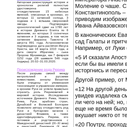
Авторская реконструкция истории и
Моление о чаше. С
хронологии религий полностью
удостоверена путем
Константинополь –
отождествления 15 небесных
явлений, описанных в хрониках, из
приводим изображе
которых 11 затмений солнца, 3
зодиака и 1 вспышка сверхновой
Ивана Айвазовского
звезды. Подтвержден
хронологический сдвиг на 1780 лет
в истории Древнего Египта по 6
В канонических Ев
явлениям, из которых 3 солнечных
затмения и 3 зодиака, в том числе
затмение фараона Такелота 8
сад Галаты и притч
августа 891 года. Астрономически
подтверждена дата распятия Иисуса
Например, от Луки 
Христа, как 18 марта 1010 года, и
дата смерти Ибрагима – сына
Пророка Мухаммеда, как 7 февраля
«5 И сказали Апост
1152 года (28 шавваля 546 года
Хиджры). 20.02–31.03.2020.
если бы вы имели в
исторгнись и перес
Происхождение рода Рюрика
После разрыва связей между
метрополией и русскими
Другой пример, от 
княжествами, анналы Византии
были очищены от упоминания
«иноземцев» в управлении империи,
«12 На другой день
а хроники Руси не успели правильно
отразить роль Рюриковичей в
увидев издалека с
мировой истории. Исследование
источников Древнего Рима, Нового
ли чего на ней; но,
Рима, Руси, арабских стран,
Дунайской и Волжской Болгарии
еще не время было 
позволило автору отождествить род
Руси и булгарских каганов с
вкушает никто от т
династией Флавиев, а также
идентифицировать Рюрика, его
потомков и родственников с
«20 Поутру, проход
Македонской династией (IX–XI века)
и династией Лакапинов (X век).