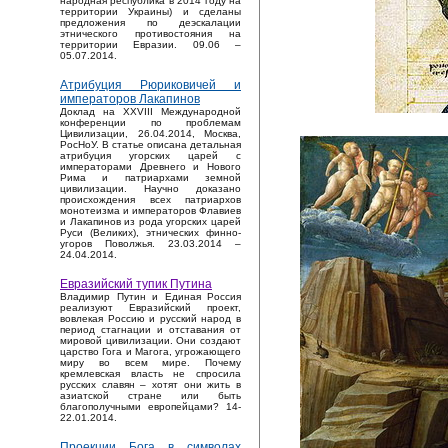
народная республика в 2014 году на
территории Украины) и сделаны
предложения по деэскалации
этнического противостояния на
территории Евразии. 09.06 –
05.07.2014.
Атрибуция Рюриковичей и
императоров Лакапинов
Доклад на XXVIII Международной
конференции по проблемам
Цивилизации, 26.04.2014, Москва,
РосНоУ. В статье описана детальная
атрибуция угорских царей с
императорами Древнего и Нового
Рима и патриархами земной
цивилизации. Научно доказано
происхождения всех патриархов
монотеизма и императоров Флавиев
и Лакапинов из рода угорских царей
Руси (Великих), этнических финно-
угоров Поволжья. 23.03.2014 –
24.04.2014.
Евразийский тупик Путина
Владимир Путин и Единая Россия
реализуют Евразийский проект,
вовлекая Россию и русский народ в
период стагнации и отставания от
мировой цивилизации. Они создают
царство Гога и Магога, угрожающего
миру во всем мире. Почему
кремлевская власть не спросила
русских славян – хотят они жить в
азиатской стране или быть
благополучными европейцами? 14-
22.01.2014.
Проекции Бога в символах