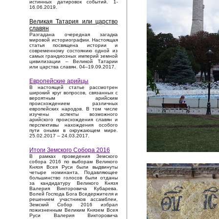
истинных датировок событий. 1-
16.06.2019.
Великая Татария или царство
славян
Разгадана очередная загадка
мировой историографии. Настоящая
статья посвящена истории и
современному состоянию одной из
самых грандиозных империй земной
цивилизации – Великой Татарии
или царства славян. 04–19.09.2017.
Европейские арийцы
В настоящей статье рассмотрен
широкий круг вопросов, связанных с
вероятным арийским
происхождением различных
европейских народов. В том числе
изучены аспекты возможного
арийского происхождения славян и
перспективы нахождения особого
пути оными в окружающем мире.
25.02.2017 – 24.03.2017.
Итоги Земского Собора 2016
В рамках проведения Земского
собора 2016 по выборам Великого
Князя Всея Руси были выдвинуты
четыре номинанта. Подавляющее
большинство голосов были отданы
за кандидатуру Великого Князя
Валерия Викторовича Кубарева.
Волей Господа Бога Вседержителя и
решением участников ассамблеи,
Земский Собор 2016 избрал
пожизненным Великим Князем Всея
Руси Валерия Викторовича