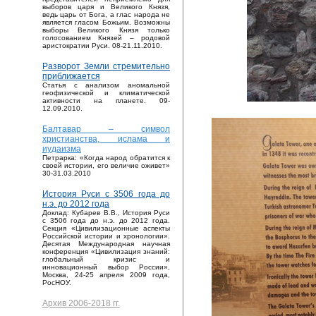
выборов царя и Великого Князя,
ведь царь от Бога, а глас народа не
является гласом Божьим. Возможны
выборы Великого Князя только
голосованием Князей – родовой
аристократии Руси. 08-21.11.2010.
Разворот Земли стремительно
приближается
Статья с анализом аномальной
геофизической и климатической
активности на планете. 09-
12.09.2010.
Балтавар – символ
христианства, ислама и
иудаизма
Петрарка: «Когда народ обратится к
своей истории, его величие оживет»
30-31.03.2010
История Руси с 3506 года до
н.э. до 2012 года
Доклад: Кубарев В.В., История Руси
с 3506 года до н.э. до 2012 года.
Секция «Цивилизационные аспекты
Российской истории и хронологии».
Десятая Международная научная
конференция «Цивилизация знаний:
глобальный кризис и
инновационный выбор России»,
Москва, 24-25 апреля 2009 года,
РосНОУ.
Архив 2006-2018 гг.