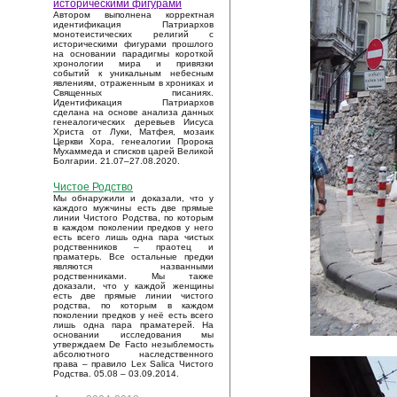
историческими фигурами
Автором выполнена корректная
идентификация Патриархов
монотеистических религий с
историческими фигурами прошлого
на основании парадигмы короткой
хронологии мира и привязки
событий к уникальным небесным
явлениям, отраженным в хрониках и
Священных писаниях.
Идентификация Патриархов
сделана на основе анализа данных
генеалогических деревьев Иисуса
Христа от Луки, Матфея, мозаик
Церкви Хора, генеалогии Пророка
Мухаммеда и списков царей Великой
Болгарии. 21.07–27.08.2020.
Чистое Родство
Мы обнаружили и доказали, что у
каждого мужчины есть две прямые
линии Чистого Родства, по которым
в каждом поколении предков у него
есть всего лишь одна пара чистых
родственников – праотец и
праматерь. Все остальные предки
являются названными
родственниками. Мы также
доказали, что у каждой женщины
есть две прямые линии чистого
родства, по которым в каждом
поколении предков у неё есть всего
лишь одна пара праматерей. На
основании исследования мы
утверждаем De Facto незыблемость
абсолютного наследственного
права – правило Lex Salica Чистого
Родства. 05.08 – 03.09.2014.