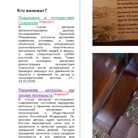
Кто виноват?
Плащаница и путешествия
Новинка!!!
Спасителя
В статье автором
проанализированы данные
исследования Туринской
Плащаницы, уточнена датировка
появления реликвии, а также
объяснена причина обнаружения
разнообразного генетического
материала mpDNA людей и фауны,
а также хлоропластной cpDNA
растений со всего мира. Также
кратко изложена авторская
реконструкция путешествия
Спасителя после воскрешения и
приведен маршрут его движения по
планете с привязкой по датам и
географическим местам. 17–
24.02.2026.
Парадигма катехона как
Новинка!!!
орудие Антихриста
В статье автором исследовано
современное состояние парадигмы
катехона и практика использования
положений концепции в
политической и общественной
жизни Российской Федерации. По
мнению автора, идею катехона в
России перехватили силы зла и
применили в качестве ширмы для
прикрытия своих деяний. Сегодня
парадигма катехона стала орудием
Антихриста и его адептов для