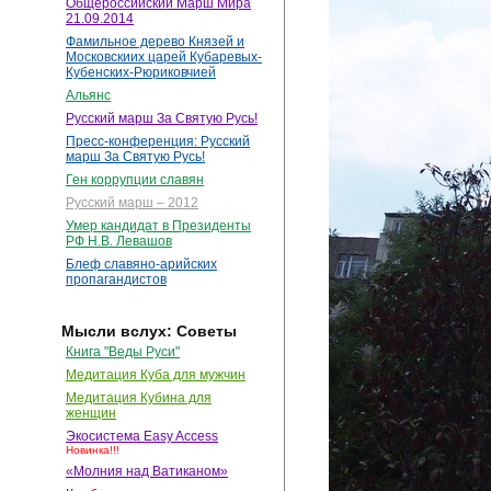
Общероссийский Марш Мира
21.09.2014
Фамильное дерево Князей и
Московскиих царей Кубаревых-
Кубенских-Рюриковчией
Альянс
Русский марш За Святую Русь!
Пресс-конференция: Русский
марш За Святую Русь!
Ген коррупции славян
Русский марш – 2012
Умер кандидат в Президенты
РФ Н.В. Левашов
Блеф славяно-арийских
пропагандистов
Мысли вслух: Советы
Книга "Веды Руси"
Медитация Куба для мужчин
Медитация Кубина для
женщин
Экосистема Easy Access
Новинка!!!
«Молния над Ватиканом»