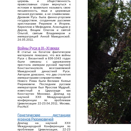
церковь и общественность
православных стран вернуться к
истокам и правильно называть свою
письменность, язык и церковные
писания русскими, а не славянскими.
Древняя Русь была финно-угорским
государством, созданным русскими
христианами Рюриком и Игорем,
Кириллом и Мефодием, Аскольдом и
Диром, Вещим Олегом и святой
Ольгой, святым Владимиром и
императрицей Анной Македонской.
24.05.2011.
Войны Руси в IX–XI веках
В статье на богатом фактическом
материале показано, что все войны
Руси с Византией в 836-1043 годах
были связаны с удержанием
престола империи русской партией
Константинополя, возглавляемой
Македонской династией Руси.
Автором доказано, что два столетия
императорами-соправителями
Нового Рима были Великие Князья
Рюриковичи. Последним русским
императором был Ярослав Мудрый,
известный в Царьграде как
Константин Мономах. Доклад на
научной XXII Международной
конференции по проблемам
Цивилизации 22-23.04.2011, Москва,
РосНоУ.
Генетические дистанции
кузенов Рюриковичей
Доклад на научной XXII
Международной Конференции по
проблемам Цивилизации, 22-23