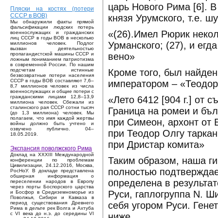
царь Нового Рима [6]. 
Пляски на костях (потери
СССР в ВОВ)
князя Урумского, т.е. 
Мы обнаружили факты прямой
фальсификации людских потерь
«(26).Имел Рюрик некол
военнослужащих и гражданских
лиц СССР в годы ВОВ в несколько
Урманского; (27), и ег
миллионов человек. Подлог
вызван деятельностью
вено»
пропагандистской машины СССР и
ложным пониманием патриотизма
в современной России. По нашим
Кроме того, был найден
подсчетам истинные
безвозвратные потери населения
СССР в годы ВОВ составляют 7,6–
императором – «Теодор
8,7 миллионов человек из числа
военнослужащих и общие потери с
гражданскими лицами 12,8–13,9
«Лето 6412 [904 г.] от 
миллиона человек. Сбежали из
сталинского рая СССР сотни тысяч
Граница на ромеи и бъл
(до 1,3 миллиона) человек. Мы
полагаем, что имя каждой жертвы
при Симеон, архонт от 
войны должно быть учтено и
озвучено публично. 04–
при Теодор Олгу таркан
18.05.2019.
при Дристар комита»
Экспансия поволжского Рима
Доклад на XXXIII Международной
Таким образом, наша г
конференции по проблемам
Цивилизации, 24.12.2016, Москва,
полностью подтверждае
РосНоУ. В докладе представлена
обширная информация о
определена в результат
переселении народов в Европу
через порты Боспорского царства
Руси, гаплогруппа N. Ш
и Босфор в Средиземноморье из
Поволжья, Сибири и Кавказа в
себя угором Руси. Гене
период существования Древнего
Рима в дельте рек Волга и Ахтуба
с VI века до н.э. до середины VI
ниже.