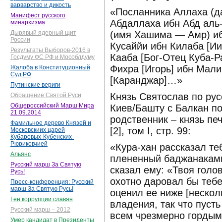
варварство и дикость
«Посланника Аллаха (да
Манифест русского
Абдаллаха ибн Абд аль
минархизма
(имя Хашима — Амр) и
Дырявый ядерный щит
России
Кусаййи ибн Килаба [Ии
Результаты Выборов-2016 в
Кааба [Бог-Отец Куба-Р
Госдуму ФС РФ и Мособлдуму
Фихра [Игорь] ибн Мали
Жалоба в Конституционный
Суд РФ
[Каранджар]…»
Путинские вериги
Князь Святослав по рус
Обращение Святой Руси
Общероссийский Марш Мира
Киев/Башту с Балкан п
21.09.2014
родственник – князь пе
Фамильное дерево Князей и
[2], том I, стр. 99:
Московскиих царей
Кубаревых-Кубенских-
Рюриковчией
«Кура-хан рассказал теб
Альянс
плененный баджанаками
Русский марш За Святую
сказал ему: «Твоя голов
Русь!
охотно даровал бы тебе
Пресс-конференция: Русский
марш За Святую Русь!
оценил ее ниже [нескол
Ген коррупции славян
владения, так что пуст
Русский марш – 2012
всем чрезмерно гордым
Умер кандидат в Президенты