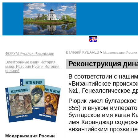
Валерий КУБАРЕВ
>
Модернизация России
ФОРУМ Русской Революции
Реконструкция дина
Электронные книги История
мира, История Руси и История
религий
В соответствии с наши
«Византийское происхо
№1, Генеалогическое д
Рюрик имел булгарское 
855) и внуком императо
булгарское имя каган К
имя Каранджар содержи
византийским прозвище
Модернизация России