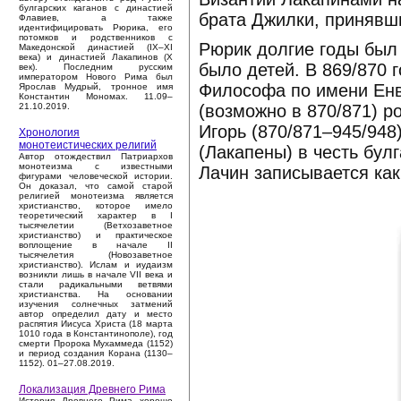
булгарских каганов с династией
брата Джилки, принявш
Флавиев, а также
идентифицировать Рюрика, его
потомков и родственников с
Рюрик долгие годы был 
Македонской династией (IX–XI
века) и династией Лакапинов (X
было детей. В 869/870 
век). Последним русским
императором Нового Рима был
Философа по имени Енви
Ярослав Мудрый, тронное имя
Константин Мономах. 11.09–
(возможно в 870/871) 
21.10.2019.
Игорь (870/871–945/948
Хронология
монотеистических религий
(Лакапены) в честь бул
Автор отождествил Патриархов
монотеизма с известными
Лачин записывается как 
фигурами человеческой истории.
Он доказал, что самой старой
религией монотеизма является
христианство, которое имело
теоретический характер в I
тысячелетии (Ветхозаветное
христианство) и практическое
воплощение в начале II
тысячелетия (Новозаветное
христианство). Ислам и иудаизм
возникли лишь в начале VII века и
стали радикальными ветвями
христианства. На основании
изучения солнечных затмений
автор определил дату и место
распятия Иисуса Христа (18 марта
1010 года в Константинополе), год
смерти Пророка Мухаммеда (1152)
и период создания Корана (1130–
1152). 01–27.08.2019.
Локализация Древнего Рима
История Древнего Рима хорошо