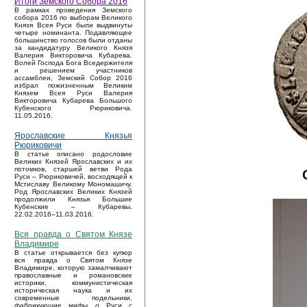
Итоги Земского Собора 2016
В рамках проведения Земского
собора 2016 по выборам Великого
Князя Всея Руси были выдвинуты
четыре номинанта. Подавляющее
большинство голосов были отданы
за кандидатуру Великого Князя
Валерия Викторовича Кубарева.
Волей Господа Бога Вседержителя
и решением участников
ассамблеи, Земский Собор 2016
избрал пожизненным Великим
Князем Всея Руси Валерия
Викторовича Кубарева Большого
Кубенского Рюриковича.
11.05.2016.
Ярославские Князья
Рюриковичи
В статье описано родословие
Великих Князей Ярославских и их
потомков, старшей ветви Рода
Руси – Рюриковичей, восходящей к
Мстиславу Великому Мономашичу.
Род Ярославских Великих Князей
продолжили Князья Большие
Кубенские – Кубаревы.
22.02.2016–11.03.2016.
Вся правда о Святом Князе
Владимире
В статье открывается без купюр
вся правда о Святом Князе
Владимире, которую замалчивают
православные и романовские
историки, коммунистическая
историческая наука и их
современные подельники,
фабрикующие мифы о Руси с