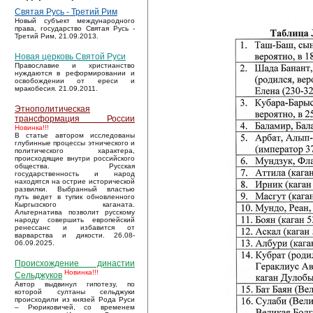
Святая Русь - Третий Рим
Новый субъект международного
права, государство Святая Русь -
Третий Рим, 21.09.2013.
Новая церковь Святой Руси
Православие и христианство
нуждаются в реформировании и
освобождении от ереси и
мракобесия. 21.09.2011.
Этнополитическая
трансформация России
Новинка!!!
В статье автором исследованы
глубинные процессы этнического и
политического характера,
происходящие внутри российского
общества. Русская
государственность и народ
находятся на острие исторической
развилки. Выбранный властью
путь ведет в тупик обновленного
Кыргызского каганата.
Альтернатива позволит русскому
народу совершить европейский
ренессанс и избавится от
варварства и дикости. 26.08-
06.09.2025.
Происхождение династии
Новинка!!!
Сельджуков
Автор выдвинул гипотезу, по
которой султаны сельджуки
происходили из князей Рода Руси
– Рюриковичей, со временем