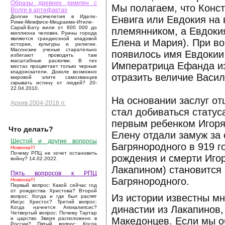
Образы древних римлян с
Мы полагаем, что Конст
Волги в артефактах
Долгие тысячелетия в Иделе-
Енвига или Евдокия на
Риме-Мемфисе-Мицраиме-Итиле-
Сарай-Бату жили от 600 000 до
племянником, а Евдокия
миллиона человек. Руины города
являются грандиозной кладовой
Елена и Мария). При в
истории, культуры и религии.
Масонские ученые старательно
появилось имя Евдокии
избегают проводить там
масштабные раскопки. В тех
Императрица Ефанда из
местах процветает только черные
кладоискатели. Доколе возможно
отразить величие Васил
мировой элите самозванцев
скрывать истину от людей? 20-
22.04.2010.
На основании заслуг от
Архив 2004-2018 гг.
стал добиваться статус
первым ребенком Игоря 
Что делать?
Елену отдали замуж за 
Шестой и другие вопросы
Багрянородного в 919 г
Новинка!!!
Почему РПЦ не хочет остановить
рождения и смерти Иго
войну? 14.02.2022.
Лакапином) становится
Пять вопросов к РПЦ
Багрянородного.
Новинка!!!
Первый вопрос: Какой сейчас год
от рождества Христова? Второй
Из истории известны м
вопрос: Когда и где был распят
Иисус Христос? Третий вопрос:
династии из Лакапинов
Когда начнется Апокалипсис?
Четвертый вопрос: Почему Тартар
Македонцев. Если мы об
и царство Зверя расположено в
России? Пятый вопрос: Когда