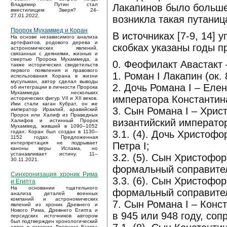
Владимир Путин стал
Лакапинов было больше
вместилищем Зверя? 24-
27.01.2022.
возникла такая путаниц
Пророк Мухаммед и Коран
В источниках [7-9, 14]
На основе независимого анализа
артефактов, родового дерева и
скобках указаны годы п
астрономических явлений,
связанных с деяниями, жизнью и
смертью Пророка Мухаммеда, а
0. Феофилакт Авастакт
также исторических свидетельств
первого появления и правового
1. Роман I Лакапин (ок
использования Корана в жизни
мусульман, автор сделал выводы
2. Дочь Романа I – Елен
об интеграции в личности Пророка
Мухаммеда нескольких
императора Константина
исторических фигур VII и XII веков.
Ими стали каган Кубрат, он же
3. Сын Романа I – Хрис
император Ираклий, аравийский
Пророк или Халиф из Праведных
византийский император
Халифов и истинный Пророк
Мухаммед, живший в 1090–1052
3.1. (4). Дочь Христоф
годах. Коран был создан в 1130–
1152 годах. Предложенная
интерпретация не подрывает
Петра I;
каноны веры Ислама, но
устанавливает истину. 11–
3.2. (5). Сын Христофо
30.11.2021.
формальный соправитель
Синхронизация хроник Рима
3.3. (6). Сын Христофо
и Египта
На основании тщательного
формальный соправитель
анализа деталей военных
компаний и астрономических
7. Сын Романа I – Конс
явлений из хроник Древнего и
Нового Рима, Древнего Египта и
в 945 или 948 году, соп
персидских источников автором
был подтвержден хронологический
сдвиг в истории Древнего Египта