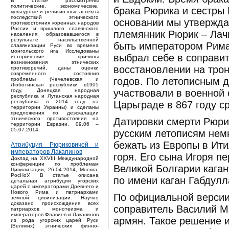
В статье рассмотрены
политические, экономические,
брака Рюрика и сестры 
культурные и религиозные аспекты
последствий этнического
основании мы утверждае
противостояния коренных народов
России и пришлого славянского
племянник Рюрик – Лачи
населения, образовавшегося в
результате насильственной
быть императором Рима 
славянизации Руси во времена
монгольского ига. Исследованы
выбрал себе в соправит
исторические причины
возникновения этнических
восстановлении на трон
противоречий, даны оценки
современного состояния
годов. По летописным 
проблемы (Чечелевская и
Люботинская республики в1905
участвовали в военной 
году, Донецкая народная
республика и Луганская народная
республика в 2014 году на
Царьграде в 867 году с
территории Украины) и сделаны
предложения по деэскалации
этнического противостояния на
Датировки смерти Рюрика
территории Евразии. 09.06 –
05.07.2014.
русским летописям немн
бежать из Европы в Ити
Атрибуция Рюриковичей и
императоров Лакапинов
горя. Его сына Игоря п
Доклад на XXVIII Международной
конференции по проблемам
Великой Болгарии каган
Цивилизации, 26.04.2014, Москва,
РосНоУ. В статье описана
по имени каган Габдулл
детальная атрибуция угорских
царей с императорами Древнего и
Нового Рима и патриархами
По официальной версии
земной цивилизации. Научно
доказано происхождения всех
соправитель Василий М
патриархов монотеизма и
императоров Флавиев и Лакапинов
армян. Такое решение 
из рода угорских царей Руси
(Великих), этнических финно-