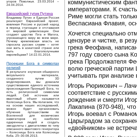
коммунистическим фант
угоров Поволжья. 23.03.2014 –
24.04.2014.
императорами. К счаст
Евразийский тупик Путина
Риме могли стать тольк
Владимир Путин и Единая Россия
реализуют Евразийский проект,
Веспасиана Флавия, ос
вовлекая Россию и русский народ
в период стагнации и отставания
от мировой цивилизации. Они
Хочется специально отм
создают царство Гога и Магога,
угрожающего миру во всем мире.
цензуре и чистке, в ре
Почему кремлевская власть не
спросила русских славян – хотят
грека Феофана, написа
они жить в азиатской стране или
быть благополучными
797 году своего сына Ко
европейцами? 14-22.01.2014.
грека Продолжателя Фе
Проекции Бога в символах
волю греческой партии 
религий
В результате изучения обширного
учитывать при анализе 
визуального материала,
созданного путем 3D
моделирования, мы доказали
Игорь Рюрикович – Лачи
существование единого источника
происхождения Проекций Бога, то
соответствие с русским
есть религиозной символики
людей. Сей источник или
рождения и смерти Иго
квантовый объект называется
Колесница Бога. Мы полагаем, что
Лакапина (870-948), чт
на основе наших исследований,
можно будет организовать
Игорь воевал с Романом
обучение путешествиям по
Вселенной для космических
навигаторов из наиболее
Царьградом за сохранен
одаренных людей и создать
звездолеты с двигателями по типу
«двойником» не встреча
описанного квантового генератора
– Колесницы Бога или Колесницы
Куба. 25–30.08.2013.