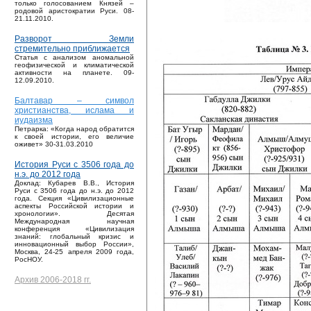
только голосованием Князей –
родовой аристократии Руси. 08-
21.11.2010.
Разворот Земли
стремительно приближается
Статья с анализом аномальной
геофизической и климатической
активности на планете. 09-
12.09.2010.
Балтавар – символ
христианства, ислама и
иудаизма
Петрарка: «Когда народ обратится
к своей истории, его величие
оживет» 30-31.03.2010
История Руси с 3506 года до
н.э. до 2012 года
Доклад: Кубарев В.В., История
Руси с 3506 года до н.э. до 2012
года. Секция «Цивилизационные
аспекты Российской истории и
хронологии». Десятая
Международная научная
конференция «Цивилизация
знаний: глобальный кризис и
инновационный выбор России»,
Москва, 24-25 апреля 2009 года,
РосНОУ.
Архив 2006-2018 гг.