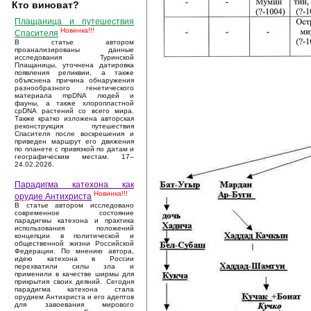
Кто виноват?
Плащаница и путешествия
Новинка!!!
Спасителя
В статье автором
проанализированы данные
исследования Туринской
Плащаницы, уточнена датировка
появления реликвии, а также
объяснена причина обнаружения
разнообразного генетического
материала mpDNA людей и
фауны, а также хлоропластной
cpDNA растений со всего мира.
Также кратко изложена авторская
реконструкция путешествия
Спасителя после воскрешения и
приведен маршрут его движения
по планете с привязкой по датам и
географическим местам. 17–
24.02.2026.
Парадигма катехона как
Новинка!!!
орудие Антихриста
В статье автором исследовано
современное состояние
парадигмы катехона и практика
использования положений
концепции в политической и
общественной жизни Российской
Федерации. По мнению автора,
идею катехона в России
перехватили силы зла и
применили в качестве ширмы для
прикрытия своих деяний. Сегодня
парадигма катехона стала
орудием Антихриста и его адептов
для завоевания мирового