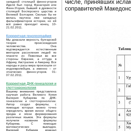
числе, принявших ислам
западной столицей финно-угоров
Иделя был город Фанагория или
соправителей Македонс
Финн-Угория, бывший в древности
столицей Боспорского царства и
Великой Болгарии. Сколько бы не
вилась паутина лжи западных
фальсификаторов истории, но ей
всё равно приходит конец. 10-
21.02.2011.
Корректная геногеография
Мы доказали верность булгарской
теории происхождения
человечества. Она
подтверждается естественным
вектором расселения людей по
планете из Поволжья во все
стороны Евразии, а оттуда в
Африку, Австралию и Америку. Все
народы и расы мира произошли от
индоевропейцев, а именно – от
этнических финно-угоров. 01-
07.02.2011.
Корректная ДНК-генеалогия и
глоттохронология
Вашему вниманию представлена
научная работа Великого Князя
Валерия Кубарева по ДНК-
генеалогии и глоттохронологии.
Автор создал формулы, с
помощью которых можно точно
определить время жизни общего
предка и эпохи формирования
различных языков. Эти формулы
получили название формулы
Кубарева. С помощью
математических выкладок,
Валерий Кубарев доказал