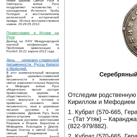
Новая церковь Святой Руси и
Святорусы, князья Руси
поздравляют человечество с
нахождением Истинного Гроба
Господня и восстановлением
религиозной и исторической
правды. Истина восторжествовала
навеки. 20-29.05.2012.
Православие и Ислам на
Руси
Доклад на XXIV Международной
научной конференции по
Проблемам Цивилизации в
РосНоУ 20-21 апреля 2012 года.
День церковно-славянской
письменности. Руссы Кирилл
и Мефодий.
Серебряный
В этот знаменательный праздник
Дня церковно-славянской
письменности и поминовения
святых равноапостольных Кирилла
и Мефодия князья Руси
убедительно просят русскую
православную церковь и
Отследим родственную 
общественность православных
стран вернуться к истокам и
Кириллом и Мефодием [
правильно называть свою
письменность, язык и церковные
писания русскими, а не
1. Кубрат (570-665, Гер
славянскими. Древняя Русь была
финно-угорским государством,
– (Тат Утяк) – Карандж
созданным русскими христианами
Рюриком и Игорем, Кириллом и
(822-979/882).
Мефодием, Аскольдом и Диром,
Вещим Олегом и святой Ольгой,
святым Владимиром и
2. Кубрат (570-665, Гер
императрицей Анной