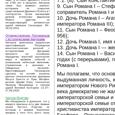
7.1. (8). Сын Константи
на 1780 лет в прошлое. Автором
9. Сын Романа I – Сте
также был выявлен комплот
историков по сокрытию
соправитель Романа I и 
существования Древнего Египта в I
тысячелетии путем маскировки
10. Дочь Романа I – Аг
деяний египетских фараонов
Нового Царства за
императора Романа III);
несуществующей активностью
царей империи Сасанидов. 06–
29.03.2021.
11. Сын Романа I – Фе
956);
Отождествление Патриархов
с историческими фигурами
12. Дочь Романа I, имя 
Автором выполнена корректная
идентификация Патриархов
13. Дочь Романа I — ж
монотеистических религий с
историческими фигурами
14. Сын Романа I – Ва
прошлого на основании
парадигмы короткой хронологии
годах (с перерывами), 
мира и привязки событий к
уникальным небесным явлениям,
Романа I.
отраженным в хрониках и
Священных писаниях.
Идентификация Патриархов
Мы полагаем, что осно
сделана на основе анализа
данных генеалогических деревьев
выдуманная личность, к
Иисуса Христа от Луки, Матфея,
мозаик Церкви Хора, генеалогии
императором Нового Рим
Пророка Мухаммеда и списков
царей Великой Болгарии. 21.07–
века демократию не жа
27.08.2020.
императорской семьи и 
Чистое Родство
Мы обнаружили и доказали, что у
императорской семье о
каждого мужчины есть две прямые
линии Чистого Родства, по
христианства императо
которым в каждом поколении
предков у него есть всего лишь