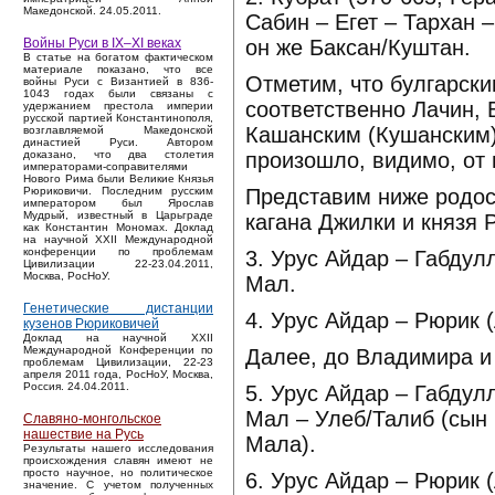
Македонской. 24.05.2011.
Сабин – Егет – Тархан 
он же Баксан/Куштан.
Войны Руси в IX–XI веках
В статье на богатом фактическом
материале показано, что все
Отметим, что булгарск
войны Руси с Византией в 836-
1043 годах были связаны с
соответственно Лачин, 
удержанием престола империи
русской партией Константинополя,
Кашанским (Кушанским) 
возглавляемой Македонской
династией Руси. Автором
произошло, видимо, от 
доказано, что два столетия
императорами-соправителями
Нового Рима были Великие Князья
Представим ниже родос
Рюриковичи. Последним русским
императором был Ярослав
Мудрый, известный в Царьграде
кагана Джилки и князя 
как Константин Мономах. Доклад
на научной XXII Международной
конференции по проблемам
3. Урус Айдар – Габдул
Цивилизации 22-23.04.2011,
Москва, РосНоУ.
Мал.
Генетические дистанции
4. Урус Айдар – Рюрик (
кузенов Рюриковичей
Доклад на научной XXII
Международной Конференции по
Далее, до Владимира и
проблемам Цивилизации, 22-23
апреля 2011 года, РосНоУ, Москва,
Россия. 24.04.2011.
5. Урус Айдар – Габдул
Мал – Улеб/Талиб (сын
Славяно-монгольское
нашествие на Русь
Мала).
Результаты нашего исследования
происхождения славян имеют не
просто научное, но политическое
6. Урус Айдар – Рюрик 
значение. С учетом полученных