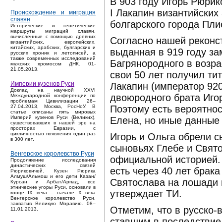
В 903 году Игорь Рюрик
I Лакапин византийских
Происхождение и миграция
славян
болгарского города Пли
Исторические и генетические
маршруты миграций славян,
вычисленные с помощью древних
Согласно нашей реконс
византийских, европейских,
китайских, арабских, булгарских и
выданная в 919 году за
русских хроник и летописей, а
также современных исследований
Багрянородного в возрас
мужских хромосом ДНК. 01-
21.05.2013.
свои 50 лет получил ти
Империи кузенов Руси
Лакапин (император 920
Доклад на научной XXVI
двоюродного брата Игор
Международной конференции по
проблемам Цивилизации 26–
Поэтому есть вероятнос
27.04.2013, Москва, РосНоУ. В
статье описаны пять мировых
Империй кузенов Руси (Великих),
Елена, но иные данные 
существовавших в нашей эре на
просторах Евразии, с
цикличностью появления один раз
Игорь и Ольга обрели с
в 300 лет.
сыновьях Глебе и Свят
Венгерское королевство Руси
официальной историей. 
Продолжение исследования
династических связей
есть через 40 лет брак
Рюриковичей. Кузен Рюрика
Алмуш/Альмош и его дети Казан/
Святослава на лошади в
Курсан и Арбат/Арпад, все
этнические угоры Руси, основали в
утверждает ТИ.
конце IX века – начале X века
Венгерское королевство Руси,
захватив Великую Моравию. 08–
Отметим, что в русско-
11.01.2013.
ставшим в последствие