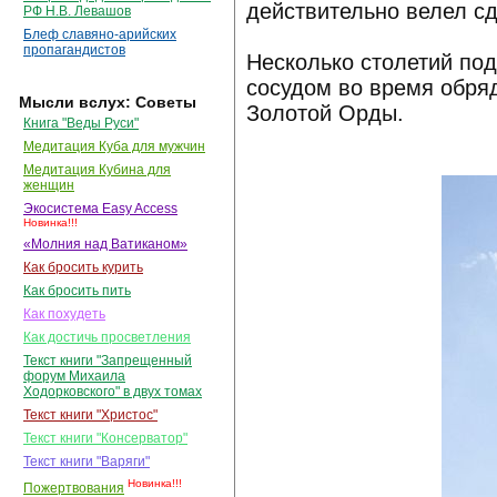
действительно велел сд
РФ Н.В. Левашов
Блеф славяно-арийских
пропагандистов
Несколько столетий по
сосудом во время обря
Мысли вслух: Советы
Золотой Орды.
Книга "Веды Руси"
Медитация Куба для мужчин
Медитация Кубина для
женщин
Экосистема Easy Access
Новинка!!!
«Молния над Ватиканом»
Как бросить курить
Как бросить пить
Как похудеть
Как достичь просветления
Текст книги "Запрещенный
форум Михаила
Ходорковского" в двух томах
Текст книги "Христос"
Текст книги "Консерватор"
Текст книги "Варяги"
Новинка!!!
Пожертвования