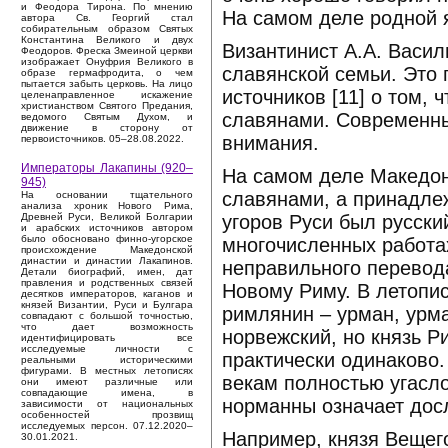
и Феодора Тирона. По мнению
На самом деле родной я
автора Св. Георгий стал
собирательным образом Святых
Константина Великого и двух
Византинист А.А. Васил
Феодоров. Фреска Змеиной церкви
изображает Онуфрия Великого в
славянской семьи. Это
образе гермафродита, о чем
пытается забыть церковь. На лицо
источников [11] о том,
целенаправленное искажение
христианством Святого Предания,
славянами. Современны
ведомого Святым Духом, и
движение в сторону от
внимания.
первоисточников. 05–28.08.2022.
Императоры Лакапины (920–
На самом деле Македон
945)
славянами, а принадлеж
На основании тщательного
анализа хроник Нового Рима,
угоров Руси был русский
Древней Руси, Великой Болгарии
и арабских источников автором
было обосновано финно-угорское
многочисленных работа
происхождение Македонской
династии и династии Лакапинов.
неправильного перевода
Детали биографий, имен, дат
правления и родственных связей
Новому Риму. В летопис
десятков императоров, каганов и
князей Византии, Руси и Булгара
римлянин – урман, урма
совпадают с большой точностью,
что дает возможность
норвежский, но князь Р
идентифицировать все
исследуемые личности с
практически одинаково.
реальными историческими
фигурами. В местных летописях
векам полностью угасло
они имеют различные или
совпадающие имена, в
норманны означает дос
зависимости от национальных
особенностей прозвищ
исследуемых персон. 07.12.2020–
Например, князя Вещего
30.01.2021.