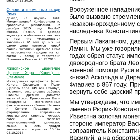
века. 24.12.2016.
Вооруженное нападение
Селевк и племенные вожди
Рима
было вызвано стремлен
Доклад на научной XXXI
Международной Конференции по
незаконнорожденному с
проблемам Цивилизации, 26
декабря 2015 года, РосНоУ,
наследника Константина
Москва, Россия. В докладе
выдвинута и обоснована гипотеза
о том, что «македонские»
Первым Лакапином, дав
завоевания IV века до н.э. на
самом деле являются первой
Лачин. Мы уже говорили
волной экспансии Древнего Рима
и переселения народов на юг,
годах обрел статус имп
восток и запад с территории
Поволжья и Кавказа. 26.12.2015.
двоюродного брата Лео
Живописное Евангелие
военной помощи Руси и
Церкви Хора (Карие) в
князей Аскольда и Дира
Стамбуле
Исследование артефактов Церкви
Флавиев в 867 году. Пр
Христа Спасителя в Полях
(Церковь Хора, XIV век, Стамбул)
вернуть себе царский п
позволило восстановить забытые
нюансы древних догматов
византийского Православия. Были
Мы утверждаем, что им
обнаружены многочисленные
факты искажения Святого Писания
именно Рюрик-Константи
и Святого Предания при
формировании современных
Известна золотая монет
христианских канонов, которые
вовсе не являются
стороне император Васи
неприкосновенной данностью
свыше, а есть продукт
соправитель Константин
человеческого творчества. 15.09–
08.10.2014.
Василий, а на оборотно