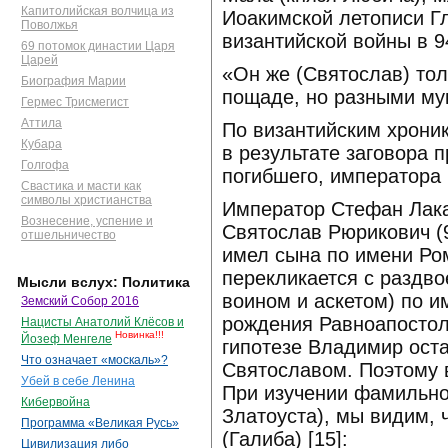
Капитолийская волчица из
Иоакимской летописи Г
Поволжья
византийской войны в 94
69 потомок династии Царя
Царей
«Он же (Святослав) тол
Биография Марии
пощаде, но разными му
Гермес Трисмегист
Аттила
По византийским хроник
Кубара
в результате заговора п
Голгофа
погибшего, императора
Свастика и масти как
символы христианства
Император Стефан Лака
Вознесение, успение и
Святослав Рюрикович (9
отшельничество
имел сына по имени Ром
перекликается с раздв
Мысли вслух: Политика
воином и аскетом) по и
Земский Собор 2016
рождения Равноапостол
Нацисты Анатолий Клёсов и
Новинка!!!
Йозеф Менгеле
гипотезе Владимир оста
Что означает «москаль»?
Святославом. Поэтому 
Убей в себе Ленина
При изучении фамильно
Кибервойна
Златоуста), мы видим, 
Программа «Великая Русь»
(Галиба) [15]:
Цивилизация либо