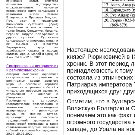
принявших Ислам. Гипотеза
полностью подтвердилась
отождествлением основных
исторических фигур сельджуков с
потомками князей Святого
Владимира и Ярослава Мудрого.
Речь идет о правителях
Конийского султаната (Рума)
Сулеймане и его потомках, а
также Токаке, Сельджуке, Микаиле,
Исраиле, Тогруле, Алп-Арслане и
других султанах. Султанами-
сельджуками становились князья и
их сыновья из княжества
Тмутаракань, откуда они
Настоящее исследовани
завоёвывали страны и народы
Кавказа, Ирана, Малой и Средней
князей Рюриковичей в IX
Азии. 24.05–12.06.2023.
хроник. В этот период 
Синхронизация исторических
принадлежность к тому 
и религиозных хроник
Автором выполнена корректная
состояла из этнических
синхронизация исторических и
религиозных хроник древнего
Патриарха императора 
мира на основании короткой
хронологии и привязки событий к
приходящихся друг дру
уникальным небесным явлениям,
отраженным в анналах и
Священных писаниях.
Отметим, что в булгарс
Расхождения в датировках,
географических локализациях и
Волжскую Болгарию и С
этническом происхождении
исторических и религиозных
понимаем это как факт 
фигур, по мнению автора,
происходят из-за ошибочной
огромного государства 
традиционной хронологии и
исторической географии, а также
сознательной подгонки явлений и
западе, до Урала на во
событий к устоявшейся парадигме.
20.04–25.05.2020.