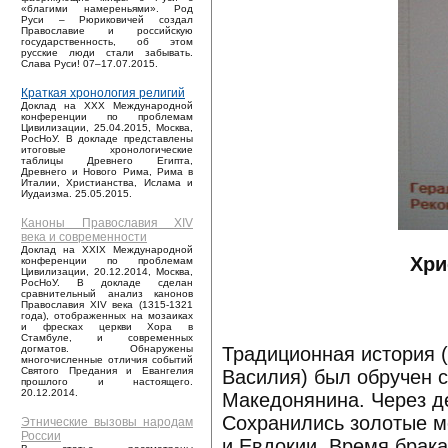
«благими намереньями». Род
Руси – Рюриковичей создал
Православие и российскую
государственность, об этом
русские люди стали забывать.
Слава Руси! 07–17.07.2015.
Краткая хронология религий
Доклад на XXX Международной
конференции по проблемам
Цивилизации, 25.04.2015, Москва,
РосНоУ. В докладе представлены
итоговые хронологические
таблицы Древнего Египта,
Древнего и Нового Рима, Рима в
Италии, Христианства, Ислама и
Иудаизма. 25.05.2015.
Каноны Православия XIV
века и современности
Доклад на XXIX Международной
Хри
конференции по проблемам
Цивилизации, 20.12.2014, Москва,
РосНоУ. В докладе сделан
сравнительный анализ канонов
Православия XIV века (1315-1321
года), отображенных на мозаиках
и фресках церкви Хора в
Стамбуле, и современных
Традиционная история (
догматов. Обнаружены
многочисленные отличия событий
Святого Предания и Евангелия
Василия) был обручен 
прошлого и настоящего.
20.12.2014.
Македонянина. Через де
Сохранились золотые м
Этнические вызовы народам
России
и Евдокии. Время брака