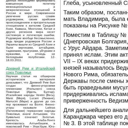
данных необходимо формировать
Глеба, усыновленный С
взвешенную политику
межнациональных и
межрелигиозных отношений в
Таким образом, послан
России и мире. Современное
увлечение русских славян
мать Владимира, была е
родоверием, своим арийским
происхождением и презрительным
показаны на Рисунке № 
отношением к жителям Средней
Азии, Кавказа, Монголии, Китая и
других регионов мира несет
Поместим в Таблицу № 
системную и логическую ошибки.
Родоверие вообще бессмысленно,
(Днепровская Болгария,
ведь предки родоверов России и
Украины вышли из Средней Азии и
с Урус Айдара. Заметим
были киргизами, алтайцами,
таджиками, пуштунами, уйгурами и
принял ислам. Этим ак
жужанями, а отнюдь не
белокурыми полубогами. 12-
VII – IX веках придерж
18.03.2011.
князей называлось Вед
Древний Рим и Италийский
союз Поволжья
Нового Рима, обязатель
Научная статья на обширном
Державы после смены х
историческом материале
доказывает, что Древний Рим был
создан финно-угорскими
быть праведными мусул
племенами Итильского союза
Поволжья (Идель, Булгар).
придерживались ислама
Италийские народы Vestini (Весь),
Marsi (Меря), Lucani (Люкане),
приверженность Ведизму
Marrucini (Мари) и другие до сих
пор проживают на Волге. Финно-
угоры называли Latinas
Для дальнейшего анали
(Латинянами) германские народы
Поволжья, иначе Алтынами, что
Каранджара через его д
буквально означает Золотые.
Крепость Альба-Лонго
№ 3. В этой таблице по
именовалась Алтынбашем, а
поволжский Рим – Улак-Урум. Юго-