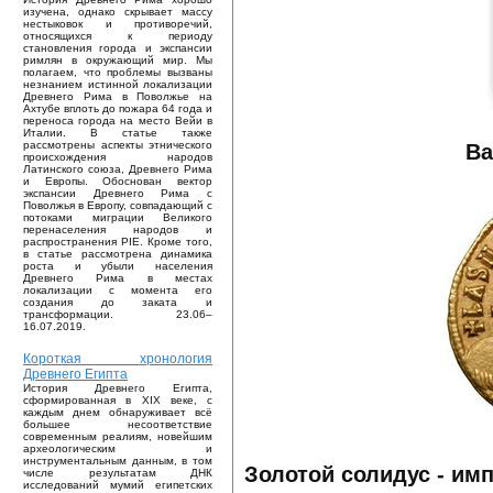
изучена, однако скрывает массу
нестыковок и противоречий,
относящихся к периоду
становления города и экспансии
римлян в окружающий мир. Мы
полагаем, что проблемы вызваны
незнанием истинной локализации
Древнего Рима в Поволжье на
Ахтубе вплоть до пожара 64 года и
переноса города на место Вейи в
Италии. В статье также
рассмотрены аспекты этнического
Ва
происхождения народов
Латинского союза, Древнего Рима
и Европы. Обоснован вектор
экспансии Древнего Рима с
Поволжья в Европу, совпадающий с
потоками миграции Великого
перенаселения народов и
распространения PIE. Кроме того,
в статье рассмотрена динамика
роста и убыли населения
Древнего Рима в местах
локализации с момента его
создания до заката и
трансформации. 23.06–
16.07.2019.
Короткая хронология
Древнего Египта
История Древнего Египта,
сформированная в XIX веке, с
каждым днем обнаруживает всё
большее несоответствие
современным реалиям, новейшим
археологическим и
инструментальным данным, в том
Золотой солидус - им
числе результатам ДНК
исследований мумий египетских