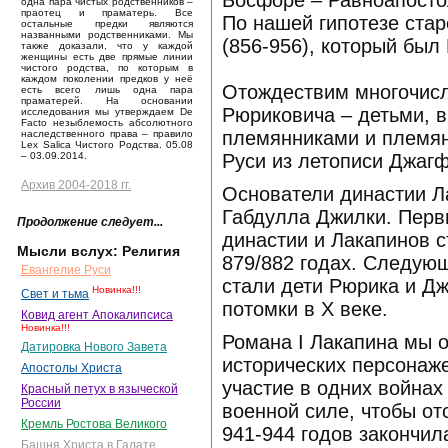
Босфоре – Равноапосто
одна пара чистых родственников –
праотец и праматерь. Все
По нашей гипотезе ста
остальные предки являются
названными родственниками. Мы
(856-956), который был
также доказали, что у каждой
женщины есть две прямые линии
чистого родства, по которым в
каждом поколении предков у неё
Отождествим многочисл
есть всего лишь одна пара
праматерей. На основании
Рюриковича – детьми, в
исследования мы утверждаем De
Facto незыблемость абсолютного
племянниками и племя
наследственного права – правило
Lex Salica Чистого Родства. 05.08
Руси из летописи Джагф
– 03.09.2014.
Архив 2004-2018 гг.
Основатели династии Ла
Габдулла Джилки. Пер
Продолжение следует...
династии и Лакапинов с
Мысли вслух: Религия
879/882 годах. Следую
Евангелие Руси
стали дети Рюрика и Д
Новинка!!!
Свет и тьма
потомки в X веке.
Ковид агент Апокалипсиса
Новинка!!!
Романа I Лакапина мы 
Датировка Нового Завета
исторических персонаже
Апостолы Христа
участие в одних войнах
Красный петух в языческой
России
военной силе, чтобы от
Кремль Ростова Великого
941-944 годов закончил
Башня Христа в Галате