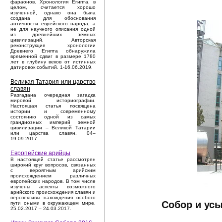
фараонов. Хронология Египта, в
целом, считается хорошо
изученной, однако она была
создана для обоснования
античности еврейского народа, а
не для научного описания одной
из древнейших земных
цивилизаций. Авторская
реконструкция хронологии
Древнего Египта обнаружила
временной сдвиг в размере 1780
лет в глубину веков от истинных
датировок событий. 1-16.06.2019.
Великая Татария или царство
славян
Разгадана очередная загадка
мировой историографии.
Настоящая статья посвящена
истории и современному
состоянию одной из самых
грандиозных империй земной
цивилизации – Великой Татарии
или царства славян. 04–
19.09.2017.
Европейские арийцы
В настоящей статье рассмотрен
широкий круг вопросов, связанных
с вероятным арийским
происхождением различных
европейских народов. В том числе
изучены аспекты возможного
арийского происхождения славян и
перспективы нахождения особого
Собор и ус
пути оными в окружающем мире.
25.02.2017 – 24.03.2017.