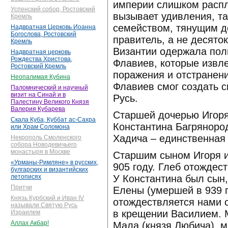
империи слишком распл
Успенский собор, Ростовский
вызывает удивления, т
Кремль
семейством, тянущим д
Надвратная Церковь Иоанна
Богослова, Ростовский
правитель, а не десято
Кремль
Византии одержала пол
Надвратная церковь
Рождества Христова,
Флавиев, которые извл
Ростовский Кремль
поражения и отстранени
Неопалимая Кубина
Флавиев смог создать с
Паломнический и научный
визит на Синай и в
Русь.
Палестину Великого Князя
Валерия Кубарева
Старшей дочерью Игоря
Скала Куба, Куббат ас-Сахра
Константина Багрянород
или Храм Соломона
Хадича – единственная 
Некрополь Смоленского
собора Новодевичьего
монастыря в Москве
Старшим сыном Игоря и 
«Урманы-Римляне» в русских,
905 году. Глеб отождес
булгарских и византийских
У Константина был сын,
летописях
Притчи
Елены (умершей в 939 
Князь Курбский и Иван IV
отождествляется нами 
называли Святую Русь
в крещении Василием. 
Израилем
Аллах Акбар!
Мала (князя Любича), 