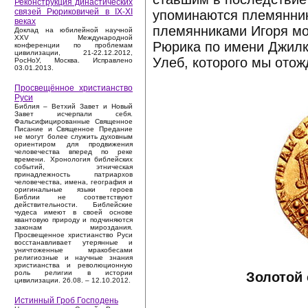
Реконструкция династических
связей Рюриковичей в IX-XI
упоминаются племянник
веках
племянниками Игоря мо
Доклад на юбилейной научной
XXV Международной
Рюрика по имени Джилк
конференции по проблемам
цивилизации, 21-22.12.2012,
Улеб, которого мы отож
РосНоУ, Москва. Исправлено
03.01.2013.
Просвещённое христианство
Руси
Библия – Ветхий Завет и Новый
Завет исчерпали себя.
Фальсифицированные Священное
Писание и Священное Предание
не могут более служить духовным
ориентиром для продвижения
человечества вперед по реке
времени. Хронология библейских
событий, этническая
принадлежность патриархов
человечества, имена, география и
оригинальные языки героев
Библии не соответствуют
действительности. Библейские
чудеса имеют в своей основе
квантовую природу и подчиняются
законам мироздания.
Просвещенное христианство Руси
восстанавливает утерянные и
уничтоженные мракобесами
религиозные и научные знания
христианства и революционную
роль религии в истории
Золотой 
цивилизации. 26.08. – 12.10.2012.
Истинный Гроб Господень