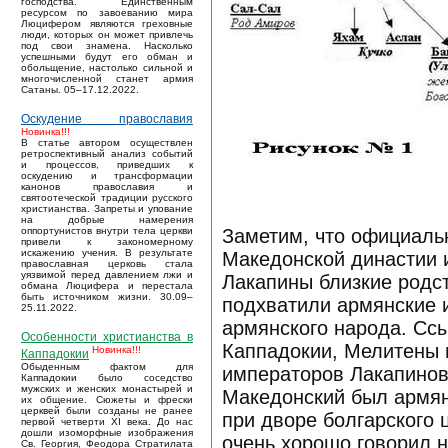
господства. Единственным
ресурсом по завоеванию мира
Люцифером являются греховные
люди, которых он может привлечь
под свои знамена. Насколько
успешными будут его обман и
обольщение, настолько сильной и
многочисленной станет армия
Сатаны. 05–17.12.2022.
Оскудение православия
Новинка!!!
В статье автором осуществлен
ретроспективный анализ событий
и процессов, приведших к
оскудению и трансформации
канонов православия и
святоотеческой традиции русского
христианства. Запреты и упование
на добрые намерения
Заметим, что официальн
оппортунистов внутри тела церкви
привели к закономерному
искажению учения. В результате
Македонской династии и
православная церковь стала
уязвимой перед давлением лжи и
Лакапины близкие родс
обмана Люцифера и перестала
быть источником жизни. 30.09–
подхватили армянские и
25.11.2022.
армянского народа. Ссы
Особенности христианства в
Каппадокии, Мелитены 
Новинка!!!
Каппадокии
Обыденным фактом для
императоров Лакапинов
Каппадокии было соседство
мужских и женских монастырей и
Македонский был армян
их общение. Сюжеты и фрески
церквей были созданы не ранее
при дворе болгарского 
первой четверти XI века. До нас
дошли изоморфные изображения
очень хорошо говорил н
Св. Георгия, Феодора Стратилата