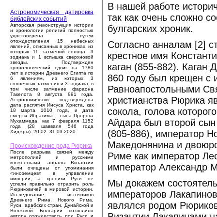
В нашей работе историч
Астрономическая датировка
так как очень сложно с
библейских событий
Авторская реконструкция истории
булгарских хроник.
и хронологии религий полностью
удостоверена путем
отождествления 15 небесных
Согласно анналам [2] 
явлений, описанных в хрониках, из
которых 11 затмений солнца, 3
крестное имя Константи
зодиака и 1 вспышка сверхновой
звезды. Подтвержден
каган (855-882). Каган
хронологический сдвиг на 1780
лет в истории Древнего Египта по
860 году был крещен с 
6 явлениям, из которых 3
солнечных затмения и 3 зодиака, в
Равноапостольными Свя
том числе затмение фараона
Такелота 8 августа 891 года.
христианства Рюрика я
Астрономически подтверждена
дата распятия Иисуса Христа, как
сокола, голова которог
18 марта 1010 года, и дата
смерти Ибрагима – сына Пророка
Айдара был второй сын
Мухаммеда, как 7 февраля 1152
года (28 шавваля 546 года
(805-886), император Н
Хиджры). 20.02–31.03.2020.
Македонянина и двоюро
Происхождение рода Рюрика
После разрыва связей между
Риме как император Ле
метрополией и русскими
княжествами, анналы Византии
император Александр М
были очищены от упоминания
«иноземцев» в управлении
империи, а хроники Руси не
Мы докажем состоятельн
успели правильно отразить роль
Рюриковичей в мировой истории.
императоров Лакапинов
Исследование источников
Древнего Рима, Нового Рима,
являлся родом Рюрикови
Руси, арабских стран, Дунайской и
Волжской Болгарии позволило
Византии Лакапинами на
автору отождествить род Руси и