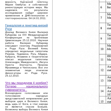
верность Курганной гипотезы
Марии Гимбутас и собственной
реконструкции истории мира. Мы
надеемся, что результаты
исследования найдут широкое
применение в ДНК-генеалогии и
глоттохронологии. 04-14.01.2011.
Генеалогия и генетика князей
Руси
Доклад Великого Князя Валерия
Кубарева на XXI Международной
Конференции по проблемам
Цивилизации 25.12.2010. Научная
работа Валерия Кубарева
описывает генетику Рюриковичей
и Рода Руси. Великий Князь
определил модальные гаплотипы
Рюрика, Гедимина, Русь Айдара,
Кубрата, Флавиев и теоретически
описал модальные гаплотипы
Александра Македонского, Иисуса
Христа Златоуста, Пророка
Мухаммеда и Чингисхана. Все эти
знаменитые люди этнически
финно-угоры из Рода Руси.
25.12.2010.
Что мы празднуем 4 ноября?
Потерю национального
суверенитета...
Bсенародное голосование или
голосование народных
представителей неприемлемо для
выборов царя и Великого Князя,
ведь царь от Бога, а глас народа
не является гласом Божьим.
Возможны выборы Великого Князя