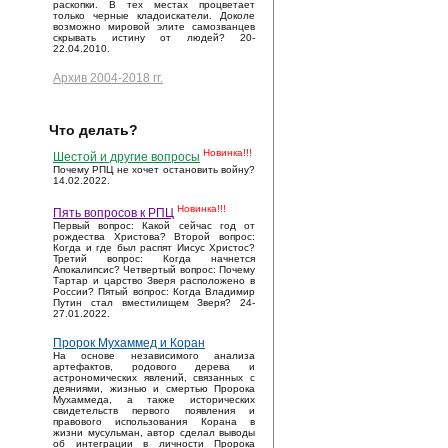
раскопки. В тех местах процветает
только черные кладоискатели. Доколе
возможно мировой элите самозванцев
скрывать истину от людей? 20-
22.04.2010.
Архив 2004-2018 гг.
Что делать?
Новинка!!!
Шестой и другие вопросы
Почему РПЦ не хочет остановить войну?
14.02.2022.
Новинка!!!
Пять вопросов к РПЦ
Первый вопрос: Какой сейчас год от
рождества Христова? Второй вопрос:
Когда и где был распят Иисус Христос?
Третий вопрос: Когда начнется
Апокалипсис? Четвертый вопрос: Почему
Тартар и царство Зверя расположено в
России? Пятый вопрос: Когда Владимир
Путин стал вместилищем Зверя? 24-
27.01.2022.
Пророк Мухаммед и Коран
На основе независимого анализа
артефактов, родового дерева и
астрономических явлений, связанных с
деяниями, жизнью и смертью Пророка
Мухаммеда, а также исторических
свидетельств первого появления и
правового использования Корана в
жизни мусульман, автор сделал выводы
об интеграции в личности Пророка