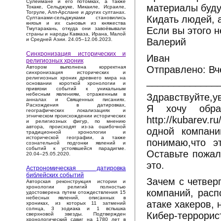
Сулеймане и его потомках, а также
материалы буду
Токаке, Сельджуке, Микаиле, Исраиле,
Тогруле, Алп-Арслане и других султанах.
Кидать людей, а
Султанами-сельджуками становились
князья и их сыновья из княжества
Если вы этого н
Тмутаракань, откуда они завоёвывали
страны и народы Кавказа, Ирана, Малой
Валерий
и Средней Азии. 24.05–12.06.2023.
Синхронизация исторических и
Иван
религиозных хроник
Отправлено: Вч
Автором выполнена корректная
синхронизация исторических и
религиозных хроник древнего мира на
_____________
основании короткой хронологии и
привязки событий к уникальным
небесным явлениям, отраженным в
Здравствуйте,у
анналах и Священных писаниях.
Расхождения в датировках,
Я хочу обра
географических локализациях и
этническом происхождении исторических
http://kubarev.
и религиозных фигур, по мнению
автора, происходят из-за ошибочной
одной компани
традиционной хронологии и
исторической географии, а также
понимаю,что эт
сознательной подгонки явлений и
событий к устоявшейся парадигме.
Оставьте пожал
20.04–25.05.2020.
это.
Астрономическая датировка
библейских событий
Зачем с четвер
Авторская реконструкция истории и
хронологии религий полностью
компаний, расп
удостоверена путем отождествления 15
небесных явлений, описанных в
атаке хакеров,
хрониках, из которых 11 затмений
солнца, 3 зодиака и 1 вспышка
Кибер-терро
сверхновой звезды. Подтвержден
хронологический сдвиг на 1780 лет в