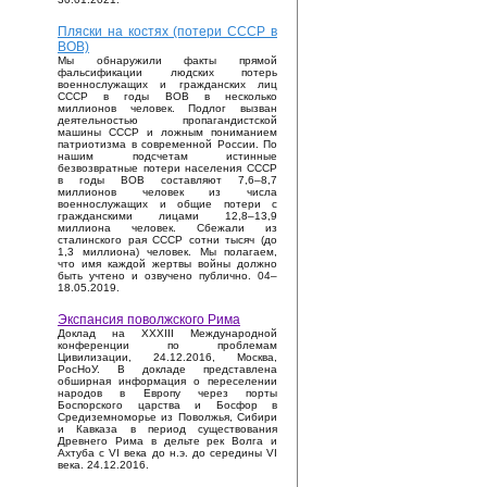
Пляски на костях (потери СССР в
ВОВ)
Мы обнаружили факты прямой
фальсификации людских потерь
военнослужащих и гражданских лиц
СССР в годы ВОВ в несколько
миллионов человек. Подлог вызван
деятельностью пропагандистской
машины СССР и ложным пониманием
патриотизма в современной России. По
нашим подсчетам истинные
безвозвратные потери населения СССР
в годы ВОВ составляют 7,6–8,7
миллионов человек из числа
военнослужащих и общие потери с
гражданскими лицами 12,8–13,9
миллиона человек. Сбежали из
сталинского рая СССР сотни тысяч (до
1,3 миллиона) человек. Мы полагаем,
что имя каждой жертвы войны должно
быть учтено и озвучено публично. 04–
18.05.2019.
Экспансия поволжского Рима
Доклад на XXXIII Международной
конференции по проблемам
Цивилизации, 24.12.2016, Москва,
РосНоУ. В докладе представлена
обширная информация о переселении
народов в Европу через порты
Боспорского царства и Босфор в
Средиземноморье из Поволжья, Сибири
и Кавказа в период существования
Древнего Рима в дельте рек Волга и
Ахтуба с VI века до н.э. до середины VI
века. 24.12.2016.