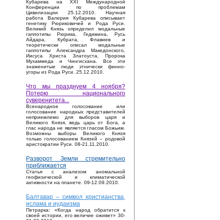
Кубарева на XXI Международной
Конференции по проблемам
Цивилизации 25.12.2010. Научная
работа Валерия Кубарева описывает
генетику Рюриковичей и Рода Руси.
Великий Князь определил модальные
гаплотипы Рюрика, Гедимина, Русь
Айдара, Кубрата, Флавиев и
теоретически описал модальные
гаплотипы Александра Македонского,
Иисуса Христа Златоуста, Пророка
Мухаммеда и Чингисхана. Все эти
знаменитые люди этнически финно-
угоры из Рода Руси. 25.12.2010.
Что мы празднуем 4 ноября?
Потерю национального
суверенитета...
Bсенародное голосование или
голосование народных представителей
неприемлемо для выборов царя и
Великого Князя, ведь царь от Бога, а
глас народа не является гласом Божьим.
Возможны выборы Великого Князя
только голосованием Князей – родовой
аристократии Руси. 08-21.11.2010.
Разворот Земли стремительно
приближается
Статья с анализом аномальной
геофизической и климатической
активности на планете. 09-12.09.2010.
Балтавар – символ христианства,
ислама и иудаизма
Петрарка: «Когда народ обратится к
своей истории, его величие оживет» 30-