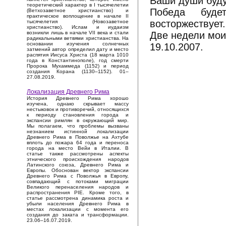
Ваши души буду
теоретический характер в I тысячелетии
Победа буде
(Ветхозаветное христианство) и
практическое воплощение в начале II
восторжествует.
тысячелетия (Новозаветное
христианство). Ислам и иудаизм
Две недели мои
возникли лишь в начале VII века и стали
радикальными ветвями христианства. На
основании изучения солнечных
19.10.2007.
затмений автор определил дату и место
распятия Иисуса Христа (18 марта 1010
года в Константинополе), год смерти
Пророка Мухаммеда (1152) и период
создания Корана (1130–1152). 01–
27.08.2019.
Локализация Древнего Рима
История Древнего Рима хорошо
изучена, однако скрывает массу
нестыковок и противоречий, относящихся
к периоду становления города и
экспансии римлян в окружающий мир.
Мы полагаем, что проблемы вызваны
незнанием истинной локализации
Древнего Рима в Поволжье на Ахтубе
вплоть до пожара 64 года и переноса
города на место Вейи в Италии. В
статье также рассмотрены аспекты
этнического происхождения народов
Латинского союза, Древнего Рима и
Европы. Обоснован вектор экспансии
Древнего Рима с Поволжья в Европу,
совпадающий с потоками миграции
Великого перенаселения народов и
распространения PIE. Кроме того, в
статье рассмотрена динамика роста и
убыли населения Древнего Рима в
местах локализации с момента его
создания до заката и трансформации.
23.06–16.07.2019.