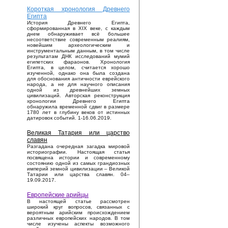
Короткая хронология Древнего
Египта
История Древнего Египта,
сформированная в XIX веке, с каждым
днем обнаруживает всё большее
несоответствие современным реалиям,
новейшим археологическим и
инструментальным данным, в том числе
результатам ДНК исследований мумий
египетских фараонов. Хронология
Египта, в целом, считается хорошо
изученной, однако она была создана
для обоснования античности еврейского
народа, а не для научного описания
одной из древнейших земных
цивилизаций. Авторская реконструкция
хронологии Древнего Египта
обнаружила временной сдвиг в размере
1780 лет в глубину веков от истинных
датировок событий. 1-16.06.2019.
Великая Татария или царство
славян
Разгадана очередная загадка мировой
историографии. Настоящая статья
посвящена истории и современному
состоянию одной из самых грандиозных
империй земной цивилизации – Великой
Татарии или царства славян. 04–
19.09.2017.
Европейские арийцы
В настоящей статье рассмотрен
широкий круг вопросов, связанных с
вероятным арийским происхождением
различных европейских народов. В том
числе изучены аспекты возможного