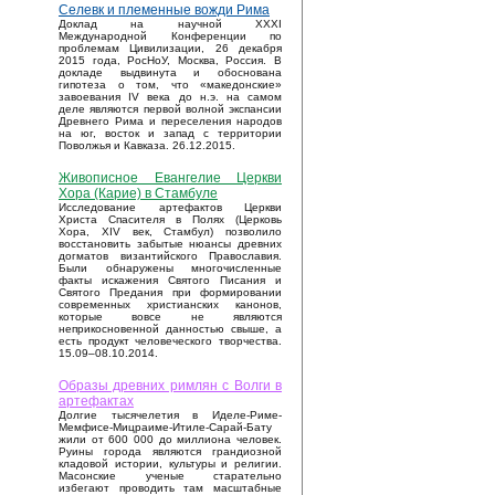
Селевк и племенные вожди Рима
Доклад на научной XXXI
Международной Конференции по
проблемам Цивилизации, 26 декабря
2015 года, РосНоУ, Москва, Россия. В
докладе выдвинута и обоснована
гипотеза о том, что «македонские»
завоевания IV века до н.э. на самом
деле являются первой волной экспансии
Древнего Рима и переселения народов
на юг, восток и запад с территории
Поволжья и Кавказа. 26.12.2015.
Живописное Евангелие Церкви
Хора (Карие) в Стамбуле
Исследование артефактов Церкви
Христа Спасителя в Полях (Церковь
Хора, XIV век, Стамбул) позволило
восстановить забытые нюансы древних
догматов византийского Православия.
Были обнаружены многочисленные
факты искажения Святого Писания и
Святого Предания при формировании
современных христианских канонов,
которые вовсе не являются
неприкосновенной данностью свыше, а
есть продукт человеческого творчества.
15.09–08.10.2014.
Образы древних римлян с Волги в
артефактах
Долгие тысячелетия в Иделе-Риме-
Мемфисе-Мицраиме-Итиле-Сарай-Бату
жили от 600 000 до миллиона человек.
Руины города являются грандиозной
кладовой истории, культуры и религии.
Масонские ученые старательно
избегают проводить там масштабные