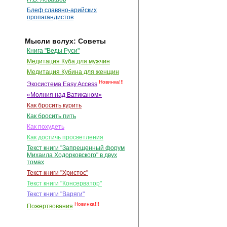
Блеф славяно-арийских
пропагандистов
Мысли вслух: Советы
Книга "Веды Руси"
Медитация Куба для мужчин
Медитация Кубина для женщин
Новинка!!!
Экосистема Easy Access
«Молния над Ватиканом»
Как бросить курить
Как бросить пить
Как похудеть
Как достичь просветления
Текст книги "Запрещенный форум
Михаила Ходорковского" в двух
томах
Текст книги "Христос"
Текст книги "Консерватор"
Текст книги "Варяги"
Новинка!!!
Пожертвования