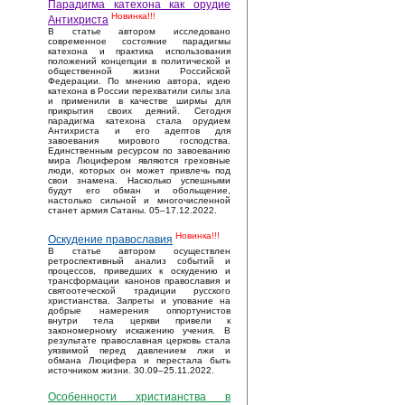
Парадигма катехона как орудие
Новинка!!!
Антихриста
В статье автором исследовано
современное состояние парадигмы
катехона и практика использования
положений концепции в политической и
общественной жизни Российской
Федерации. По мнению автора, идею
катехона в России перехватили силы зла
и применили в качестве ширмы для
прикрытия своих деяний. Сегодня
парадигма катехона стала орудием
Антихриста и его адептов для
завоевания мирового господства.
Единственным ресурсом по завоеванию
мира Люцифером являются греховные
люди, которых он может привлечь под
свои знамена. Насколько успешными
будут его обман и обольщение,
настолько сильной и многочисленной
станет армия Сатаны. 05–17.12.2022.
Новинка!!!
Оскудение православия
В статье автором осуществлен
ретроспективный анализ событий и
процессов, приведших к оскудению и
трансформации канонов православия и
святоотеческой традиции русского
христианства. Запреты и упование на
добрые намерения оппортунистов
внутри тела церкви привели к
закономерному искажению учения. В
результате православная церковь стала
уязвимой перед давлением лжи и
обмана Люцифера и перестала быть
источником жизни. 30.09–25.11.2022.
Особенности христианства в