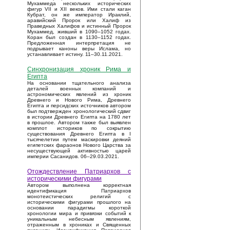
Мухаммеда нескольких исторических
фигур VII и XII веков. Ими стали каган
Кубрат, он же император Ираклий,
аравийский Пророк или Халиф из
Праведных Халифов и истинный Пророк
Мухаммед, живший в 1090–1052 годах.
Коран был создан в 1130–1152 годах.
Предложенная интерпретация не
подрывает каноны веры Ислама, но
устанавливает истину. 11–30.11.2021.
Синхронизация хроник Рима и
Египта
На основании тщательного анализа
деталей военных компаний и
астрономических явлений из хроник
Древнего и Нового Рима, Древнего
Египта и персидских источников автором
был подтвержден хронологический сдвиг
в истории Древнего Египта на 1780 лет
в прошлое. Автором также был выявлен
комплот историков по сокрытию
существования Древнего Египта в I
тысячелетии путем маскировки деяний
египетских фараонов Нового Царства за
несуществующей активностью царей
империи Сасанидов. 06–29.03.2021.
Отождествление Патриархов с
историческими фигурами
Автором выполнена корректная
идентификация Патриархов
монотеистических религий с
историческими фигурами прошлого на
основании парадигмы короткой
хронологии мира и привязки событий к
уникальным небесным явлениям,
отраженным в хрониках и Священных