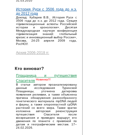
31.03.2010
История Руси с 3506 года до н.э.
до 2012 года
Доклад: Кубарев В.В., История Руси с
3506 года до н.э. до 2012 года. Секция
«Цивилизационные аспекты Российской
истории и хронологии». Десятая
Международная научная конференция
«Цивилизация знаний: глобальный
кризис и инновационный выбор России»,
Москва, 24-25 апреля 2009 года,
РосНОУ.
Архив 2006-2018 гг.
Кто виноват?
Плащаница и путешествия
Новинка!!!
Спасителя
В статье автором проанализированы
данные исследования Туринской
Плащаницы, уточнена датировка
появления реликвии, а также объяснена
причина обнаружения разнообразного
генетического материала mpDNA людей
и фауны, а также хлоропластной cpDNA
растений со всего мира. Также кратко
изложена авторская реконструкция
путешествия Спасителя после
воскрешения и приведен маршрут его
движения по планете с привязкой по
датам и географическим местам. 17–
24.02.2026.