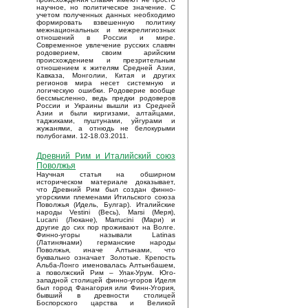
научное, но политическое значение. С
учетом полученных данных необходимо
формировать взвешенную политику
межнациональных и межрелигиозных
отношений в России и мире.
Современное увлечение русских славян
родоверием, своим арийским
происхождением и презрительным
отношением к жителям Средней Азии,
Кавказа, Монголии, Китая и других
регионов мира несет системную и
логическую ошибки. Родоверие вообще
бессмысленно, ведь предки родоверов
России и Украины вышли из Средней
Азии и были киргизами, алтайцами,
таджиками, пуштунами, уйгурами и
жужанями, а отнюдь не белокурыми
полубогами. 12-18.03.2011.
Древний Рим и Италийский союз
Поволжья
Научная статья на обширном
историческом материале доказывает,
что Древний Рим был создан финно-
угорскими племенами Итильского союза
Поволжья (Идель, Булгар). Италийские
народы Vestini (Весь), Marsi (Меря),
Lucani (Люкане), Marrucini (Мари) и
другие до сих пор проживают на Волге.
Финно-угоры называли Latinas
(Латинянами) германские народы
Поволжья, иначе Алтынами, что
буквально означает Золотые. Крепость
Альба-Лонго именовалась Алтынбашем,
а поволжский Рим – Улак-Урум. Юго-
западной столицей финно-угоров Иделя
был город Фанагория или Финн-Угория,
бывший в древности столицей
Боспорского царства и Великой