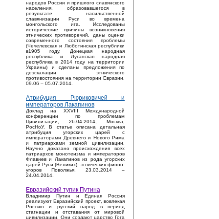
народов России и пришлого славянского
населения, образовавшегося в
результате насильственной
славянизации Руси во времена
монгольского ига. Исследованы
исторические причины возникновения
этнических противоречий, даны оценки
современного состояния проблемы
(Чечелевская и Люботинская республики
в1905 году, Донецкая народная
республика и Луганская народная
республика в 2014 году на территории
Украины) и сделаны предложения по
деэскалации этнического
противостояния на территории Евразии.
09.06 – 05.07.2014.
Атрибуция Рюриковичей и
императоров Лакапинов
Доклад на XXVIII Международной
конференции по проблемам
Цивилизации, 26.04.2014, Москва,
РосНоУ. В статье описана детальная
атрибуция угорских царей с
императорами Древнего и Нового Рима
и патриархами земной цивилизации.
Научно доказано происхождения всех
патриархов монотеизма и императоров
Флавиев и Лакапинов из рода угорских
царей Руси (Великих), этнических финно-
угоров Поволжья. 23.03.2014 –
24.04.2014.
Евразийский тупик Путина
Владимир Путин и Единая Россия
реализуют Евразийский проект, вовлекая
Россию и русский народ в период
стагнации и отставания от мировой
цивилизации. Они создают царство Гога