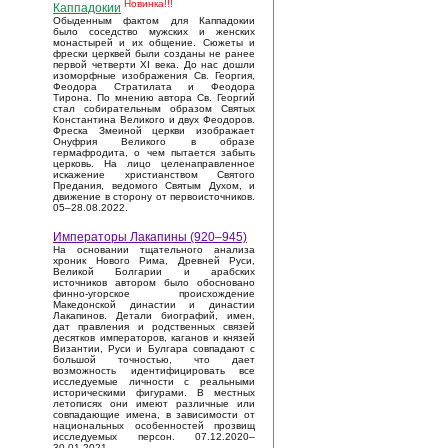
Новинка!!!
Каппадокии
Обыденным фактом для Каппадокии
было соседство мужских и женских
монастырей и их общение. Сюжеты и
фрески церквей были созданы не ранее
первой четверти XI века. До нас дошли
изоморфные изображения Св. Георгия,
Феодора Стратилата и Феодора
Тирона. По мнению автора Св. Георгий
стал собирательным образом Святых
Константина Великого и двух Феодоров.
Фреска Змеиной церкви изображает
Онуфрия Великого в образе
гермафродита, о чем пытается забыть
церковь. На лицо целенаправленное
искажение христианством Святого
Предания, ведомого Святым Духом, и
движение в сторону от первоисточников.
05–28.08.2022.
Императоры Лакапины (920–945)
На основании тщательного анализа
хроник Нового Рима, Древней Руси,
Великой Болгарии и арабских
источников автором было обосновано
финно-угорское происхождение
Македонской династии и династии
Лакапинов. Детали биографий, имен,
дат правления и родственных связей
десятков императоров, каганов и князей
Византии, Руси и Булгара совпадают с
большой точностью, что дает
возможность идентифицировать все
исследуемые личности с реальными
историческими фигурами. В местных
летописях они имеют различные или
совпадающие имена, в зависимости от
национальных особенностей прозвищ
исследуемых персон. 07.12.2020–
30.01.2021.