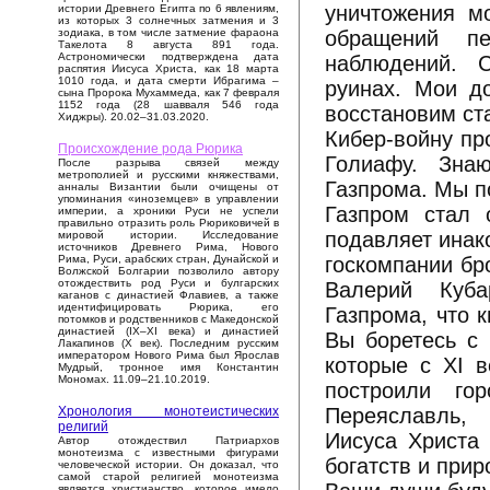
уничтожения м
истории Древнего Египта по 6 явлениям,
из которых 3 солнечных затмения и 3
обращений пе
зодиака, в том числе затмение фараона
Такелота 8 августа 891 года.
Астрономически подтверждена дата
наблюдений. 
распятия Иисуса Христа, как 18 марта
1010 года, и дата смерти Ибрагима –
руинах. Мои д
сына Пророка Мухаммеда, как 7 февраля
1152 года (28 шавваля 546 года
восстановим ст
Хиджры). 20.02–31.03.2020.
Кибер-войну пр
Происхождение рода Рюрика
Голиафу. Зна
После разрыва связей между
метрополией и русскими княжествами,
Газпрома. Мы п
анналы Византии были очищены от
упоминания «иноземцев» в управлении
Газпром стал 
империи, а хроники Руси не успели
правильно отразить роль Рюриковичей в
подавляет инак
мировой истории. Исследование
источников Древнего Рима, Нового
госкомпании бр
Рима, Руси, арабских стран, Дунайской и
Волжской Болгарии позволило автору
отождествить род Руси и булгарских
Валерий Куба
каганов с династией Флавиев, а также
идентифицировать Рюрика, его
Газпрома, что к
потомков и родственников с Македонской
династией (IX–XI века) и династией
Вы боретесь с 
Лакапинов (X век). Последним русским
императором Нового Рима был Ярослав
которые с XI 
Мудрый, тронное имя Константин
Мономах. 11.09–21.10.2019.
построили го
Переяславль, 
Хронология монотеистических
религий
Иисуса Христа 
Автор отождествил Патриархов
монотеизма с известными фигурами
богатств и при
человеческой истории. Он доказал, что
самой старой религией монотеизма
является христианство, которое имело