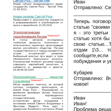
Иван
Святая Русь - Третий Рим
Новый субъект международного права,
Отправлено: Сег
государство Святая Русь - Третий Рим,
21.09.2013.
_____________
Новая церковь Святой Руси
Православие и христианство нуждаются
Теперь поговор
в реформировании и освобождении от
ереси и мракобесия. 21.09.2011.
статью "своими 
я - это третьи
Этнополитическая
Новинка!!!
трансформация России
статью хотя бы 
В статье автором исследованы
глубинные процессы этнического и
свою статью...
политического характера, происходящие
внутри российского общества. Русская
отдам 1\3... 
государственность и народ находятся на
острие исторической развилки.
сообщите,если
Выбранный властью путь ведет в тупик
обновленного Кыргызского каганата.
побуждения и ув
Альтернатива позволит русскому народу
совершить европейский ренессанс и
избавится от варварства и дикости.
26.08-06.09.2025.
Кубарев
Происхождение династии
Отправлено: Вч
Новинка!!!
Сельджуков
новое!
Автор выдвинул гипотезу, по которой
султаны сельджуки происходили из
_____________
князей Рода Руси – Рюриковичей, со
временем принявших Ислам. Гипотеза
полностью подтвердилась
Иван
отождествлением основных
исторических фигур сельджуков с
Иван!
потомками князей Святого Владимира и
Ярослава Мудрого. Речь идет о
Проблема решае
правителях Конийского султаната (Рума)