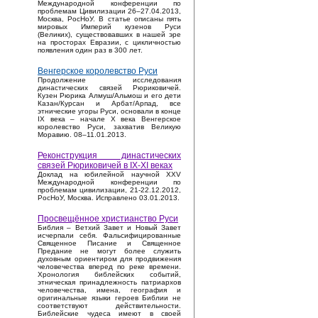
Международной конференции по
проблемам Цивилизации 26–27.04.2013,
Москва, РосНоУ. В статье описаны пять
мировых Империй кузенов Руси
(Великих), существовавших в нашей эре
на просторах Евразии, с цикличностью
появления один раз в 300 лет.
Венгерское королевство Руси
Продолжение исследования
династических связей Рюриковичей.
Кузен Рюрика Алмуш/Альмош и его дети
Казан/Курсан и Арбат/Арпад, все
этнические угоры Руси, основали в конце
IX века – начале X века Венгерское
королевство Руси, захватив Великую
Моравию. 08–11.01.2013.
Реконструкция династических
связей Рюриковичей в IX-XI веках
Доклад на юбилейной научной XXV
Международной конференции по
проблемам цивилизации, 21-22.12.2012,
РосНоУ, Москва. Исправлено 03.01.2013.
Просвещённое христианство Руси
Библия – Ветхий Завет и Новый Завет
исчерпали себя. Фальсифицированные
Священное Писание и Священное
Предание не могут более служить
духовным ориентиром для продвижения
человечества вперед по реке времени.
Хронология библейских событий,
этническая принадлежность патриархов
человечества, имена, география и
оригинальные языки героев Библии не
соответствуют действительности.
Библейские чудеса имеют в своей