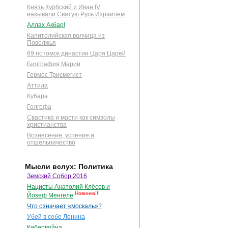
Князь Курбский и Иван IV
называли Святую Русь Израилем
Аллах Акбар!
Капитолийская волчица из
Поволжья
69 потомок династии Царя Царей
Биография Марии
Гермес Трисмегист
Аттила
Кубара
Голгофа
Свастика и масти как символы
христианства
Вознесение, успение и
отшельничество
Мысли вслух: Политика
Земский Собор 2016
Нацисты Анатолий Клёсов и
Новинка!!!
Йозеф Менгеле
Что означает «москаль»?
Убей в себе Ленина
Кибервойна