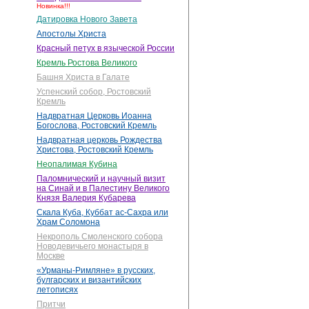
Новинка!!!
Датировка Нового Завета
Апостолы Христа
Красный петух в языческой России
Кремль Ростова Великого
Башня Христа в Галате
Успенский собор, Ростовский
Кремль
Надвратная Церковь Иоанна
Богослова, Ростовский Кремль
Надвратная церковь Рождества
Христова, Ростовский Кремль
Неопалимая Кубина
Паломнический и научный визит
на Синай и в Палестину Великого
Князя Валерия Кубарева
Скала Куба, Куббат ас-Сахра или
Храм Соломона
Некрополь Смоленского собора
Новодевичьего монастыря в
Москве
«Урманы-Римляне» в русских,
булгарских и византийских
летописях
Притчи