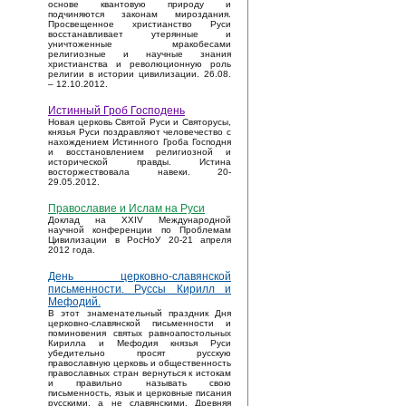
основе квантовую природу и
подчиняются законам мироздания.
Просвещенное христианство Руси
восстанавливает утерянные и
уничтоженные мракобесами
религиозные и научные знания
христианства и революционную роль
религии в истории цивилизации. 26.08.
– 12.10.2012.
Истинный Гроб Господень
Новая церковь Святой Руси и Святорусы,
князья Руси поздравляют человечество с
нахождением Истинного Гроба Господня
и восстановлением религиозной и
исторической правды. Истина
восторжествовала навеки. 20-
29.05.2012.
Православие и Ислам на Руси
Доклад на XXIV Международной
научной конференции по Проблемам
Цивилизации в РосНоУ 20-21 апреля
2012 года.
День церковно-славянской
письменности. Руссы Кирилл и
Мефодий.
В этот знаменательный праздник Дня
церковно-славянской письменности и
поминовения святых равноапостольных
Кирилла и Мефодия князья Руси
убедительно просят русскую
православную церковь и общественность
православных стран вернуться к истокам
и правильно называть свою
письменность, язык и церковные писания
русскими, а не славянскими. Древняя