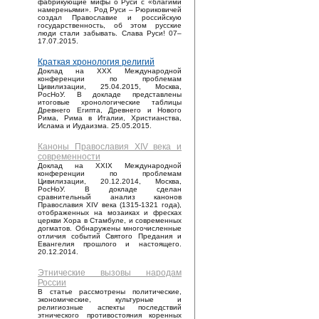
фабрикующие мифы о Руси с «благими
намереньями». Род Руси – Рюриковичей
создал Православие и российскую
государственность, об этом русские
люди стали забывать. Слава Руси! 07–
17.07.2015.
Краткая хронология религий
Доклад на XXX Международной
конференции по проблемам
Цивилизации, 25.04.2015, Москва,
РосНоУ. В докладе представлены
итоговые хронологические таблицы
Древнего Египта, Древнего и Нового
Рима, Рима в Италии, Христианства,
Ислама и Иудаизма. 25.05.2015.
Каноны Православия XIV века и
современности
Доклад на XXIX Международной
конференции по проблемам
Цивилизации, 20.12.2014, Москва,
РосНоУ. В докладе сделан
сравнительный анализ канонов
Православия XIV века (1315-1321 года),
отображенных на мозаиках и фресках
церкви Хора в Стамбуле, и современных
догматов. Обнаружены многочисленные
отличия событий Святого Предания и
Евангелия прошлого и настоящего.
20.12.2014.
Этнические вызовы народам
России
В статье рассмотрены политические,
экономические, культурные и
религиозные аспекты последствий
этнического противостояния коренных