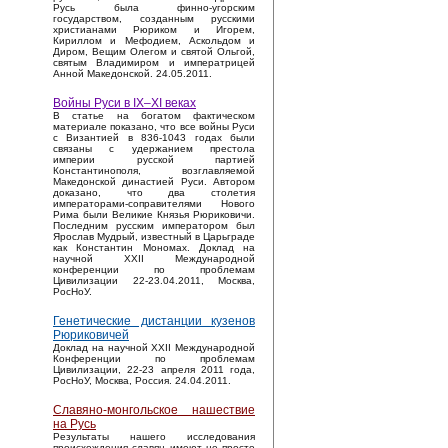
Русь была финно-угорским
государством, созданным русскими
христианами Рюриком и Игорем,
Кириллом и Мефодием, Аскольдом и
Диром, Вещим Олегом и святой Ольгой,
святым Владимиром и императрицей
Анной Македонской. 24.05.2011.
Войны Руси в IX–XI веках
В статье на богатом фактическом
материале показано, что все войны Руси
с Византией в 836-1043 годах были
связаны с удержанием престола
империи русской партией
Константинополя, возглавляемой
Македонской династией Руси. Автором
доказано, что два столетия
императорами-соправителями Нового
Рима были Великие Князья Рюриковичи.
Последним русским императором был
Ярослав Мудрый, известный в Царьграде
как Константин Мономах. Доклад на
научной XXII Международной
конференции по проблемам
Цивилизации 22-23.04.2011, Москва,
РосНоУ.
Генетические дистанции кузенов
Рюриковичей
Доклад на научной XXII Международной
Конференции по проблемам
Цивилизации, 22-23 апреля 2011 года,
РосНоУ, Москва, Россия. 24.04.2011.
Славяно-монгольское нашествие
на Русь
Результаты нашего исследования
происхождения славян имеют не просто