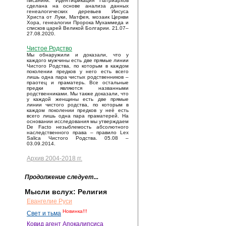
писаниях. Идентификация Патриархов
сделана на основе анализа данных
генеалогических деревьев Иисуса
Христа от Луки, Матфея, мозаик Церкви
Хора, генеалогии Пророка Мухаммеда и
списков царей Великой Болгарии. 21.07–
27.08.2020.
Чистое Родство
Мы обнаружили и доказали, что у
каждого мужчины есть две прямые линии
Чистого Родства, по которым в каждом
поколении предков у него есть всего
лишь одна пара чистых родственников –
праотец и праматерь. Все остальные
предки являются названными
родственниками. Мы также доказали, что
у каждой женщины есть две прямые
линии чистого родства, по которым в
каждом поколении предков у неё есть
всего лишь одна пара праматерей. На
основании исследования мы утверждаем
De Facto незыблемость абсолютного
наследственного права – правило Lex
Salica Чистого Родства. 05.08 –
03.09.2014.
Архив 2004-2018 гг.
Продолжение следует...
Мысли вслух: Религия
Евангелие Руси
Новинка!!!
Свет и тьма
Ковид агент Апокалипсиса