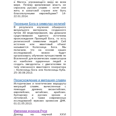
и Магога, угрожающего миру во всем
мире. Почему кремлевская власть не
спросила русских славян – хотят они
жить в азиатской стране или быть
благополучными европейцами? 14-
22.01.2014.
Проекции Бога в символах религий
В результате изучения обширного
визуального материала, созданного
путем 3D моделирования, мы доказали
существование единого источника
происхождения Проекций Бога, то есть
религиозной символики людей. Сей
источник или квантовый объект
называется Колесница Бога. Мы
полагаем, что на основе наших
исследований, можно будет
организовать обучение путешествиям по
Вселенной для космических навигаторов
из наиболее одаренных людей и
создать звездолеты с двигателями по
типу описанного квантового генератора
– Колесницы Бога или Колесницы Куба.
25–30.08.2013.
Происхождение и миграция славян
Исторические и генетические маршруты
миграций славян, вычисленные с
помощью древних византийских,
европейских, китайских, арабских,
булгарских и русских хроник и
летописей, а также современных
исследований мужских хромосом ДНК.
01-21.05.2013.
Империи кузенов Руси
Доклад на научной XXVI