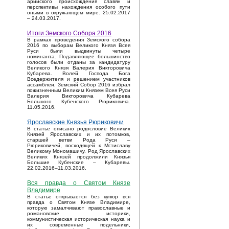
арийского происхождения славян и
перспективы нахождения особого пути
оными в окружающем мире. 25.02.2017
– 24.03.2017.
Итоги Земского Собора 2016
В рамках проведения Земского собора
2016 по выборам Великого Князя Всея
Руси были выдвинуты четыре
номинанта. Подавляющее большинство
голосов были отданы за кандидатуру
Великого Князя Валерия Викторовича
Кубарева. Волей Господа Бога
Вседержителя и решением участников
ассамблеи, Земский Собор 2016 избрал
пожизненным Великим Князем Всея Руси
Валерия Викторовича Кубарева
Большого Кубенского Рюриковича.
11.05.2016.
Ярославские Князья Рюриковичи
В статье описано родословие Великих
Князей Ярославских и их потомков,
старшей ветви Рода Руси –
Рюриковичей, восходящей к Мстиславу
Великому Мономашичу. Род Ярославских
Великих Князей продолжили Князья
Большие Кубенские – Кубаревы.
22.02.2016–11.03.2016.
Вся правда о Святом Князе
Владимире
В статье открывается без купюр вся
правда о Святом Князе Владимире,
которую замалчивают православные и
романовские историки,
коммунистическая историческая наука и
их современные подельники,