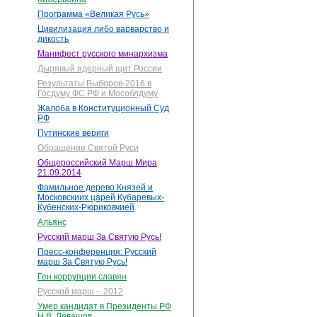
Программа «Великая Русь»
Цивилизация либо варварство и
дикость
Манифест русского минархизма
Дырявый ядерный щит России
Результаты Выборов-2016 в
Госдуму ФС РФ и Мособлдуму
Жалоба в Конституционный Суд
РФ
Путинские вериги
Обращение Святой Руси
Общероссийский Марш Мира
21.09.2014
Фамильное дерево Князей и
Московскиих царей Кубаревых-
Кубенских-Рюриковчией
Альянс
Русский марш За Святую Русь!
Пресс-конференция: Русский
марш За Святую Русь!
Ген коррупции славян
Русский марш – 2012
Умер кандидат в Президенты РФ
Н.В. Левашов