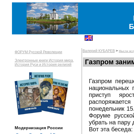
Б
Валерий КУБАРЕВ
>
Мысли всл
ФОРУМ Русской Революции
Газпром зани
Электронные книги История мира,
История Руси и История религий
Газпром переше
национальных 
приступ ярос
распоряжается
понедельник 15
Форуме русско
убрать на пару 
Модернизация России
Вот эта беседа: