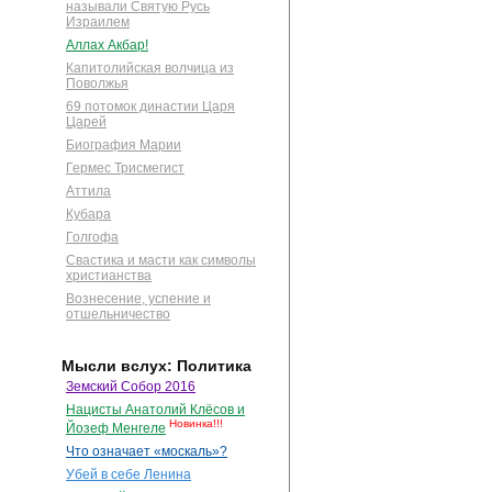
называли Святую Русь
Израилем
Аллах Акбар!
Капитолийская волчица из
Поволжья
69 потомок династии Царя
Царей
Биография Марии
Гермес Трисмегист
Аттила
Кубара
Голгофа
Свастика и масти как символы
христианства
Вознесение, успение и
отшельничество
Мысли вслух: Политика
Земский Собор 2016
Нацисты Анатолий Клёсов и
Новинка!!!
Йозеф Менгеле
Что означает «москаль»?
Убей в себе Ленина