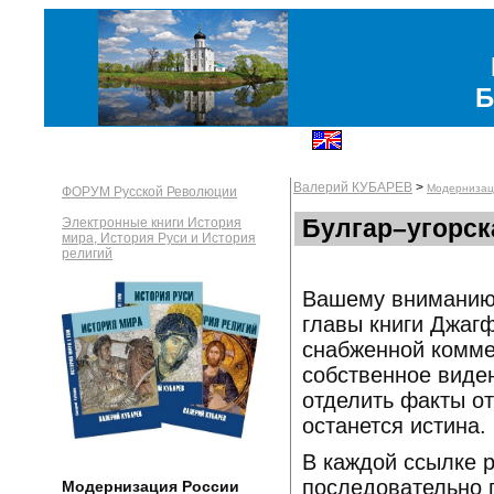
Б
Валерий КУБАРЕВ
>
Модернизац
ФОРУМ Русской Революции
Булгар–угорск
Электронные книги История
мира, История Руси и История
религий
Вашему вниманию 
главы книги Джагф
снабженной комме
собственное виден
отделить факты от
останется истина.
В каждой ссылке р
последовательно п
Модернизация России