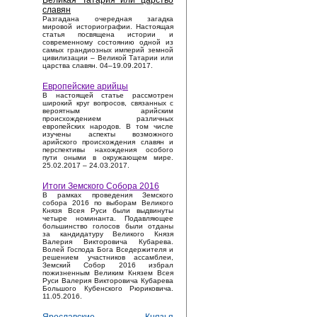
Великая Татария или царство
славян
Разгадана очередная загадка
мировой историографии. Настоящая
статья посвящена истории и
современному состоянию одной из
самых грандиозных империй земной
цивилизации – Великой Татарии или
царства славян. 04–19.09.2017.
Европейские арийцы
В настоящей статье рассмотрен
широкий круг вопросов, связанных с
вероятным арийским
происхождением различных
европейских народов. В том числе
изучены аспекты возможного
арийского происхождения славян и
перспективы нахождения особого
пути оными в окружающем мире.
25.02.2017 – 24.03.2017.
Итоги Земского Собора 2016
В рамках проведения Земского
собора 2016 по выборам Великого
Князя Всея Руси были выдвинуты
четыре номинанта. Подавляющее
большинство голосов были отданы
за кандидатуру Великого Князя
Валерия Викторовича Кубарева.
Волей Господа Бога Вседержителя и
решением участников ассамблеи,
Земский Собор 2016 избрал
пожизненным Великим Князем Всея
Руси Валерия Викторовича Кубарева
Большого Кубенского Рюриковича.
11.05.2016.