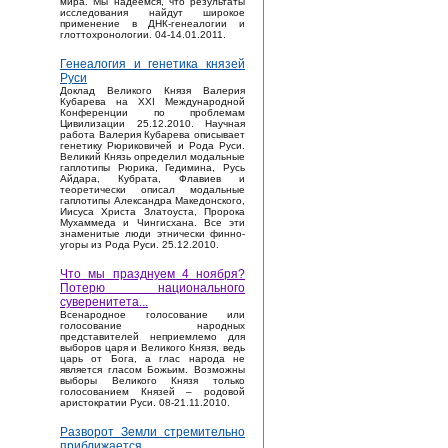
мира. Мы надеемся, что результаты
исследования найдут широкое
применение в ДНК-генеалогии и
глоттохронологии. 04-14.01.2011.
Генеалогия и генетика князей
Руси
Доклад Великого Князя Валерия
Кубарева на XXI Международной
Конференции по проблемам
Цивилизации 25.12.2010. Научная
работа Валерия Кубарева описывает
генетику Рюриковичей и Рода Руси.
Великий Князь определил модальные
гаплотипы Рюрика, Гедимина, Русь
Айдара, Кубрата, Флавиев и
теоретически описал модальные
гаплотипы Александра Македонского,
Иисуса Христа Златоуста, Пророка
Мухаммеда и Чингисхана. Все эти
знаменитые люди этнически финно-
угоры из Рода Руси. 25.12.2010.
Что мы празднуем 4 ноября?
Потерю национального
суверенитета...
Bсенародное голосование или
голосование народных
представителей неприемлемо для
выборов царя и Великого Князя, ведь
царь от Бога, а глас народа не
является гласом Божьим. Возможны
выборы Великого Князя только
голосованием Князей – родовой
аристократии Руси. 08-21.11.2010.
Разворот Земли стремительно
приближается