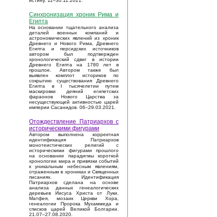
истину. 11–30.11.2021.
Синхронизация хроник Рима и
Египта
На основании тщательного анализа
деталей военных компаний и
астрономических явлений из хроник
Древнего и Нового Рима, Древнего
Египта и персидских источников
автором был подтвержден
хронологический сдвиг в истории
Древнего Египта на 1780 лет в
прошлое. Автором также был
выявлен комплот историков по
сокрытию существования Древнего
Египта в I тысячелетии путем
маскировки деяний египетских
фараонов Нового Царства за
несуществующей активностью царей
империи Сасанидов. 06–29.03.2021.
Отождествление Патриархов с
историческими фигурами
Автором выполнена корректная
идентификация Патриархов
монотеистических религий с
историческими фигурами прошлого
на основании парадигмы короткой
хронологии мира и привязки событий
к уникальным небесным явлениям,
отраженным в хрониках и Священных
писаниях. Идентификация
Патриархов сделана на основе
анализа данных генеалогических
деревьев Иисуса Христа от Луки,
Матфея, мозаик Церкви Хора,
генеалогии Пророка Мухаммеда и
списков царей Великой Болгарии.
21.07–27.08.2020.