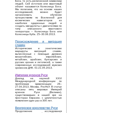
Бога, то есть религиозной символики
людей. Сей источник или квантовый
объект называется Колесница Бога.
Мы полагаем, что на основе наших
исследований, можно будет
организовать обучение
путешествиям по Вселенной для
космических навигаторов из
наиболее одаренных людей и
создать звездолеты с двигателями по
типу описанного квантового
генератора – Колесницы Бога или
Колесницы Куба. 25–30.08.2013.
Происхождение и миграция
славян
Исторические и генетические
маршруты миграций славян,
вычисленные с помощью древних
византийских, европейских,
китайских, арабских, булгарских и
русских хроник и летописей, а также
современных исследований мужских
хромосом ДНК. 01-21.05.2013.
Империи кузенов Руси
Доклад на научной XXVI
Международной конференции по
проблемам Цивилизации 26–
27.04.2013, Москва, РосНоУ. В статье
описаны пять мировых Империй
кузенов Руси (Великих),
существовавших в нашей эре на
просторах Евразии, с цикличностью
появления один раз в 300 лет.
Венгерское королевство Руси
Продолжение исследования