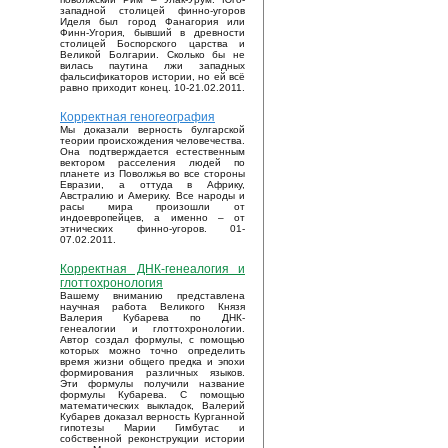
западной столицей финно-угоров
Иделя был город Фанагория или
Финн-Угория, бывший в древности
столицей Боспорского царства и
Великой Болгарии. Сколько бы не
вилась паутина лжи западных
фальсификаторов истории, но ей всё
равно приходит конец. 10-21.02.2011.
Корректная геногеография
Мы доказали верность булгарской
теории происхождения человечества.
Она подтверждается естественным
вектором расселения людей по
планете из Поволжья во все стороны
Евразии, а оттуда в Африку,
Австралию и Америку. Все народы и
расы мира произошли от
индоевропейцев, а именно – от
этнических финно-угоров. 01-
07.02.2011.
Корректная ДНК-генеалогия и
глоттохронология
Вашему вниманию представлена
научная работа Великого Князя
Валерия Кубарева по ДНК-
генеалогии и глоттохронологии.
Автор создал формулы, с помощью
которых можно точно определить
время жизни общего предка и эпохи
формирования различных языков.
Эти формулы получили название
формулы Кубарева. С помощью
математических выкладок, Валерий
Кубарев доказал верность Курганной
гипотезы Марии Гимбутас и
собственной реконструкции истории