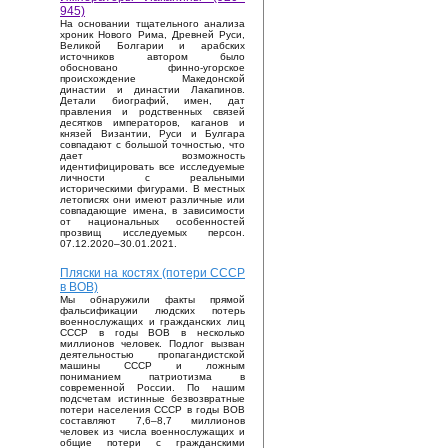
945)
На основании тщательного анализа
хроник Нового Рима, Древней Руси,
Великой Болгарии и арабских
источников автором было
обосновано финно-угорское
происхождение Македонской
династии и династии Лакапинов.
Детали биографий, имен, дат
правления и родственных связей
десятков императоров, каганов и
князей Византии, Руси и Булгара
совпадают с большой точностью, что
дает возможность
идентифицировать все исследуемые
личности с реальными
историческими фигурами. В местных
летописях они имеют различные или
совпадающие имена, в зависимости
от национальных особенностей
прозвищ исследуемых персон.
07.12.2020–30.01.2021.
Пляски на костях (потери СССР
в ВОВ)
Мы обнаружили факты прямой
фальсификации людских потерь
военнослужащих и гражданских лиц
СССР в годы ВОВ в несколько
миллионов человек. Подлог вызван
деятельностью пропагандистской
машины СССР и ложным
пониманием патриотизма в
современной России. По нашим
подсчетам истинные безвозвратные
потери населения СССР в годы ВОВ
составляют 7,6–8,7 миллионов
человек из числа военнослужащих и
общие потери с гражданскими