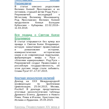
Ярославские Князья
Рюриковичи
В статье описано родословие
Великих Князей Ярославских и их
потомков, старшей ветви Рода Руси –
Рюриковичей, восходящей к
Мстиславу Великому Мономашичу.
Род Ярославских Великих Князей
продолжили Князья Большие
Кубенские – Кубаревы. 22.02.2016–
11.03.2016.
Вся правда о Святом Князе
Владимире
В статье открывается без купюр вся
правда о Святом Князе Владимире,
которую замалчивают православные
и романовские историки,
коммунистическая историческая
наука и их современные подельники,
фабрикующие мифы о Руси с
«благими намереньями». Род Руси –
Рюриковичей создал Православие и
российскую государственность, об
этом русские люди стали забывать.
Слава Руси! 07–17.07.2015.
Краткая хронология религий
Доклад на XXX Международной
конференции по проблемам
Цивилизации, 25.04.2015, Москва,
РосНоУ. В докладе представлены
итоговые хронологические таблицы
Древнего Египта, Древнего и Нового
Рима, Рима в Италии, Христианства,
Ислама и Иудаизма. 25.05.2015.
Каноны Православия XIV века и