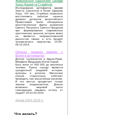
Живописное Евангелие Церкви
Хора (Карие) в Стамбуле
Исследование артефактов Церкви
Христа Спасителя в Полях (Церковь
Хора, XIV век, Стамбул) позволило
восстановить забытые нюансы
древних догматов византийского
Православия. Были обнаружены
многочисленные факты искажения
Святого Писания и Святого Предания
при формировании современных
христианских канонов, которые вовсе
не являются неприкосновенной
данностью свыше, а есть продукт
человеческого творчества. 15.09–
08.10.2014.
Образы древних римлян с
Волги в артефактах
Долгие тысячелетия в Иделе-Риме-
Мемфисе-Мицраиме-Итиле-Сарай-
Бату жили от 600 000 до миллиона
человек. Руины города являются
грандиозной кладовой истории,
культуры и религии. Масонские
ученые старательно избегают
проводить там масштабные раскопки.
В тех местах процветает только
черные кладоискатели. Доколе
возможно мировой элите
самозванцев скрывать истину от
людей? 20-22.04.2010.
Архив 2004-2018 гг.
Что делать?