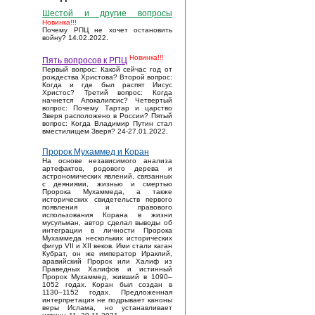
Шестой и другие вопросы
Новинка!!!
Почему РПЦ не хочет остановить
войну? 14.02.2022.
Новинка!!!
Пять вопросов к РПЦ
Первый вопрос: Какой сейчас год от
рождества Христова? Второй вопрос:
Когда и где был распят Иисус
Христос? Третий вопрос: Когда
начнется Апокалипсис? Четвертый
вопрос: Почему Тартар и царство
Зверя расположено в России? Пятый
вопрос: Когда Владимир Путин стал
вместилищем Зверя? 24-27.01.2022.
Пророк Мухаммед и Коран
На основе независимого анализа
артефактов, родового дерева и
астрономических явлений, связанных
с деяниями, жизнью и смертью
Пророка Мухаммеда, а также
исторических свидетельств первого
появления и правового
использования Корана в жизни
мусульман, автор сделал выводы об
интеграции в личности Пророка
Мухаммеда нескольких исторических
фигур VII и XII веков. Ими стали каган
Кубрат, он же император Ираклий,
аравийский Пророк или Халиф из
Праведных Халифов и истинный
Пророк Мухаммед, живший в 1090–
1052 годах. Коран был создан в
1130–1152 годах. Предложенная
интерпретация не подрывает каноны
веры Ислама, но устанавливает