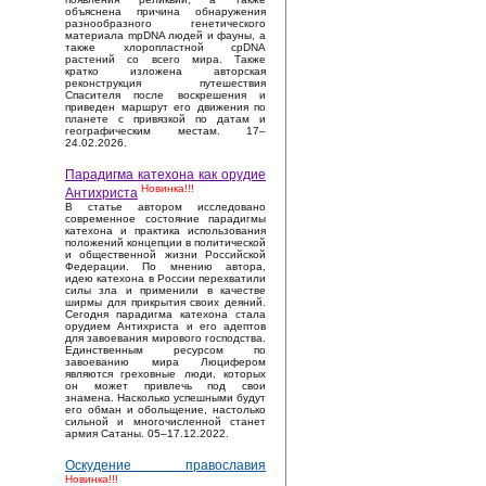
объяснена причина обнаружения
разнообразного генетического
материала mpDNA людей и фауны, а
также хлоропластной cpDNA
растений со всего мира. Также
кратко изложена авторская
реконструкция путешествия
Спасителя после воскрешения и
приведен маршрут его движения по
планете с привязкой по датам и
географическим местам. 17–
24.02.2026.
Парадигма катехона как орудие
Новинка!!!
Антихриста
В статье автором исследовано
современное состояние парадигмы
катехона и практика использования
положений концепции в политической
и общественной жизни Российской
Федерации. По мнению автора,
идею катехона в России перехватили
силы зла и применили в качестве
ширмы для прикрытия своих деяний.
Сегодня парадигма катехона стала
орудием Антихриста и его адептов
для завоевания мирового господства.
Единственным ресурсом по
завоеванию мира Люцифером
являются греховные люди, которых
он может привлечь под свои
знамена. Насколько успешными будут
его обман и обольщение, настолько
сильной и многочисленной станет
армия Сатаны. 05–17.12.2022.
Оскудение православия
Новинка!!!