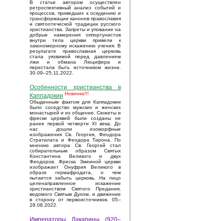
В статье автором осуществлен
ретроспективный анализ событий и
процессов, приведших к оскудению и
трансформации канонов православия
и святоотеческой традиции русского
христианства. Запреты и упование на
добрые намерения оппортунистов
внутри тела церкви привели к
закономерному искажению учения. В
результате православная церковь
стала уязвимой перед давлением
лжи и обмана Люцифера и
перестала быть источником жизни.
30.09–25.11.2022.
Особенности христианства в
Новинка!!!
Каппадокии
Обыденным фактом для Каппадокии
было соседство мужских и женских
монастырей и их общение. Сюжеты и
фрески церквей были созданы не
ранее первой четверти XI века. До
нас дошли изоморфные
изображения Св. Георгия, Феодора
Стратилата и Феодора Тирона. По
мнению автора Св. Георгий стал
собирательным образом Святых
Константина Великого и двух
Феодоров. Фреска Змеиной церкви
изображает Онуфрия Великого в
образе гермафродита, о чем
пытается забыть церковь. На лицо
целенаправленное искажение
христианством Святого Предания,
ведомого Святым Духом, и движение
в сторону от первоисточников. 05–
28.08.2022.
Императоры Лакапины (920–