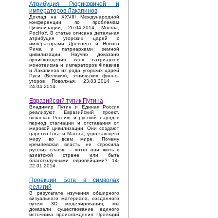
Атрибуция Рюриковичей и
императоров Лакапинов
Доклад на XXVIII Международной
конференции по проблемам
Цивилизации, 26.04.2014, Москва,
РосНоУ. В статье описана детальная
атрибуция угорских царей с
императорами Древнего и Нового
Рима и патриархами земной
цивилизации. Научно доказано
происхождения всех патриархов
монотеизма и императоров Флавиев
и Лакапинов из рода угорских царей
Руси (Великих), этнических финно-
угоров Поволжья. 23.03.2014 –
24.04.2014.
Евразийский тупик Путина
Владимир Путин и Единая Россия
реализуют Евразийский проект,
вовлекая Россию и русский народ в
период стагнации и отставания от
мировой цивилизации. Они создают
царство Гога и Магога, угрожающего
миру во всем мире. Почему
кремлевская власть не спросила
русских славян – хотят они жить в
азиатской стране или быть
благополучными европейцами? 14-
22.01.2014.
Проекции Бога в символах
религий
В результате изучения обширного
визуального материала, созданного
путем 3D моделирования, мы
доказали существование единого
источника происхождения Проекций