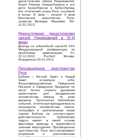
династических связей Рюриковичей.
Кузен Рюрика Алмуш/Альмош и его
дети Казан/Курсан и Арбат/Арпад,
все этнические угоры Руси, основали
в конце IX века – начале X века
Венгерское королевство Руси,
захватив Великую Моравию. 08–
11.01.2013.
Реконструкция династических
связей Рюриковичей в IX-XI
веках
Доклад на юбилейной научной XXV
Международной конференции по
проблемам цивилизации, 21-
22.12.2012, РосНоУ, Москва.
Исправлено 03.01.2013.
Просвещённое христианство
Руси
Библия – Ветхий Завет и Новый
Завет исчерпали себя.
Фальсифицированные Священное
Писание и Священное Предание не
могут более служить духовным
ориентиром для продвижения
человечества вперед по реке
времени. Хронология библейских
событий, этническая принадлежность
патриархов человечества, имена,
география и оригинальные языки
героев Библии не соответствуют
действительности. Библейские
чудеса имеют в своей основе
квантовую природу и подчиняются
законам мироздания. Просвещенное
христианство Руси восстанавливает
утерянные и уничтоженные