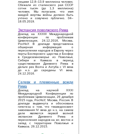
лицами 12,8–13,9 миллиона человек.
Сбежали из сталинского рая СССР
сотни тысяч (до 1,3 миллиона)
человек. Мы полагаем, что имя
каждой жертвы войны должно быть
учтено и озвучено публично. 04–
18.05.2019.
Экспансия поволжского Рима
Доклад на XXXIII Международной
конференции по проблемам
Цивилизации, 24.12.2016, Москва,
РосНоУ. В докладе представлена
обширная информация о
переселении народов в Европу через
порты Боспорского царства и Босфор
в Средиземноморье из Поволжья,
Сибири и Кавказа в период
существования Древнего Рима в
дельте рек Волга и Ахтуба с VI века
до н.э. до середины VI века.
24.12.2016.
Селевк и племенные вожди
Рима
Доклад на научной XXXI
Международной Конференции по
проблемам Цивилизации, 26 декабря
2015 года, РосНоУ, Москва, Россия. В
докладе выдвинута и обоснована
гипотеза о том, что «македонские»
завоевания IV века до н.э. на самом
деле являются первой волной
экспансии Древнего Рима и
переселения народов на юг, восток и
запад с территории Поволжья и
Кавказа. 26.12.2015.