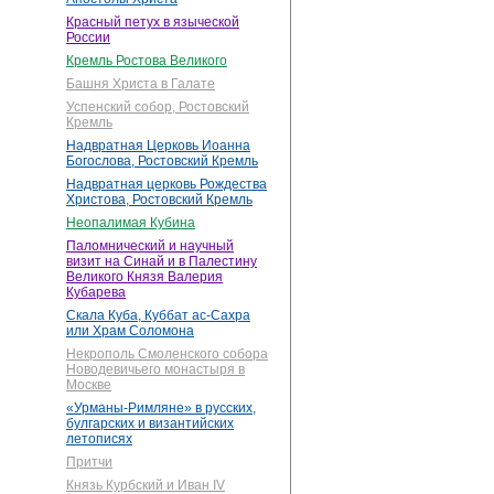
Красный петух в языческой
России
Кремль Ростова Великого
Башня Христа в Галате
Успенский собор, Ростовский
Кремль
Надвратная Церковь Иоанна
Богослова, Ростовский Кремль
Надвратная церковь Рождества
Христова, Ростовский Кремль
Неопалимая Кубина
Паломнический и научный
визит на Синай и в Палестину
Великого Князя Валерия
Кубарева
Скала Куба, Куббат ас-Сахра
или Храм Соломона
Некрополь Смоленского собора
Новодевичьего монастыря в
Москве
«Урманы-Римляне» в русских,
булгарских и византийских
летописях
Притчи
Князь Курбский и Иван IV