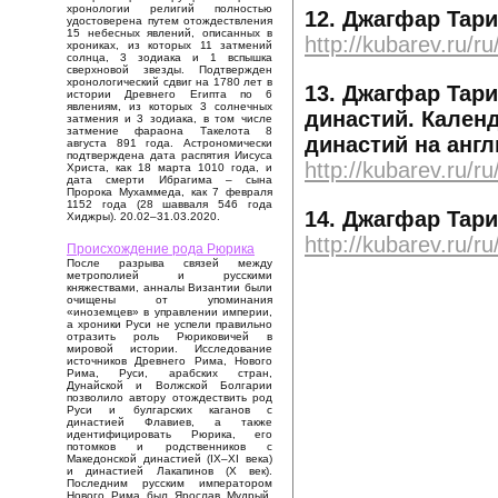
хронологии религий полностью
12. Джагфар Тарих
удостоверена путем отождествления
15 небесных явлений, описанных в
http://kubarev.ru/r
хрониках, из которых 11 затмений
солнца, 3 зодиака и 1 вспышка
сверхновой звезды. Подтвержден
хронологический сдвиг на 1780 лет в
13. Джагфар Тарих
истории Древнего Египта по 6
явлениям, из которых 3 солнечных
династий. Календ
затмения и 3 зодиака, в том числе
затмение фараона Такелота 8
династий на англ
августа 891 года. Астрономически
подтверждена дата распятия Иисуса
http://kubarev.ru/r
Христа, как 18 марта 1010 года, и
дата смерти Ибрагима – сына
Пророка Мухаммеда, как 7 февраля
1152 года (28 шавваля 546 года
14. Джагфар Тарих
Хиджры). 20.02–31.03.2020.
http://kubarev.ru/r
Происхождение рода Рюрика
После разрыва связей между
метрополией и русскими
княжествами, анналы Византии были
очищены от упоминания
«иноземцев» в управлении империи,
а хроники Руси не успели правильно
отразить роль Рюриковичей в
мировой истории. Исследование
источников Древнего Рима, Нового
Рима, Руси, арабских стран,
Дунайской и Волжской Болгарии
позволило автору отождествить род
Руси и булгарских каганов с
династией Флавиев, а также
идентифицировать Рюрика, его
потомков и родственников с
Македонской династией (IX–XI века)
и династией Лакапинов (X век).
Последним русским императором
Нового Рима был Ярослав Мудрый,