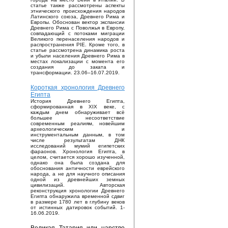
статье также рассмотрены аспекты
этнического происхождения народов
Латинского союза, Древнего Рима и
Европы. Обоснован вектор экспансии
Древнего Рима с Поволжья в Европу,
совпадающий с потоками миграции
Великого перенаселения народов и
распространения PIE. Кроме того, в
статье рассмотрена динамика роста
и убыли населения Древнего Рима в
местах локализации с момента его
создания до заката и
трансформации. 23.06–16.07.2019.
Короткая хронология Древнего
Египта
История Древнего Египта,
сформированная в XIX веке, с
каждым днем обнаруживает всё
большее несоответствие
современным реалиям, новейшим
археологическим и
инструментальным данным, в том
числе результатам ДНК
исследований мумий египетских
фараонов. Хронология Египта, в
целом, считается хорошо изученной,
однако она была создана для
обоснования античности еврейского
народа, а не для научного описания
одной из древнейших земных
цивилизаций. Авторская
реконструкция хронологии Древнего
Египта обнаружила временной сдвиг
в размере 1780 лет в глубину веков
от истинных датировок событий. 1-
16.06.2019.