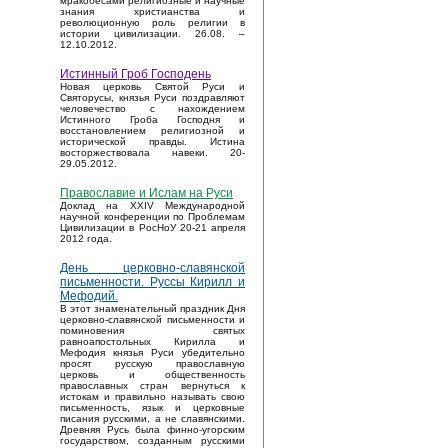
мракобесами религиозные и научные
знания христианства и
революционную роль религии в
истории цивилизации. 26.08. –
12.10.2012.
Истинный Гроб Господень
Новая церковь Святой Руси и
Святорусы, князья Руси поздравляют
человечество с нахождением
Истинного Гроба Господня и
восстановлением религиозной и
исторической правды. Истина
восторжествовала навеки. 20-
29.05.2012.
Православие и Ислам на Руси
Доклад на XXIV Международной
научной конференции по Проблемам
Цивилизации в РосНоУ 20-21 апреля
2012 года.
День церковно-славянской
письменности. Руссы Кирилл и
Мефодий.
В этот знаменательный праздник Дня
церковно-славянской письменности и
поминовения святых
равноапостольных Кирилла и
Мефодия князья Руси убедительно
просят русскую православную
церковь и общественность
православных стран вернуться к
истокам и правильно называть свою
письменность, язык и церковные
писания русскими, а не славянскими.
Древняя Русь была финно-угорским
государством, созданным русскими