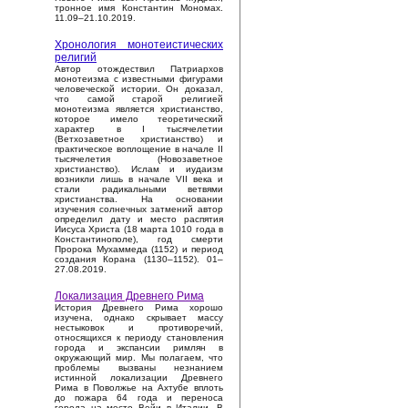
тронное имя Константин Мономах.
11.09–21.10.2019.
Хронология монотеистических
религий
Автор отождествил Патриархов
монотеизма с известными фигурами
человеческой истории. Он доказал,
что самой старой религией
монотеизма является христианство,
которое имело теоретический
характер в I тысячелетии
(Ветхозаветное христианство) и
практическое воплощение в начале II
тысячелетия (Новозаветное
христианство). Ислам и иудаизм
возникли лишь в начале VII века и
стали радикальными ветвями
христианства. На основании
изучения солнечных затмений автор
определил дату и место распятия
Иисуса Христа (18 марта 1010 года в
Константинополе), год смерти
Пророка Мухаммеда (1152) и период
создания Корана (1130–1152). 01–
27.08.2019.
Локализация Древнего Рима
История Древнего Рима хорошо
изучена, однако скрывает массу
нестыковок и противоречий,
относящихся к периоду становления
города и экспансии римлян в
окружающий мир. Мы полагаем, что
проблемы вызваны незнанием
истинной локализации Древнего
Рима в Поволжье на Ахтубе вплоть
до пожара 64 года и переноса
города на место Вейи в Италии. В