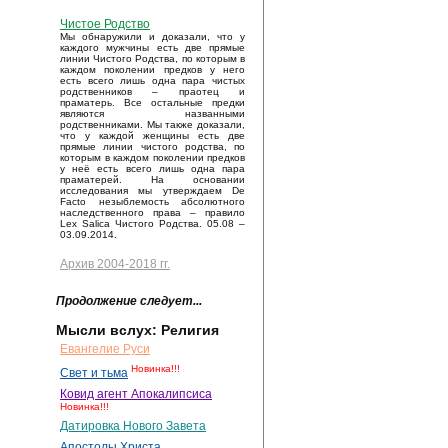
Чистое Родство
Мы обнаружили и доказали, что у
каждого мужчины есть две прямые
линии Чистого Родства, по которым в
каждом поколении предков у него
есть всего лишь одна пара чистых
родственников – праотец и
праматерь. Все остальные предки
являются названными
родственниками. Мы также доказали,
что у каждой женщины есть две
прямые линии чистого родства, по
которым в каждом поколении предков
у неё есть всего лишь одна пара
праматерей. На основании
исследования мы утверждаем De
Facto незыблемость абсолютного
наследственного права – правило
Lex Salica Чистого Родства. 05.08 –
03.09.2014.
Архив 2004-2018 гг.
Продолжение следует...
Мысли вслух: Религия
Евангелие Руси
Новинка!!!
Свет и тьма
Ковид агент Апокалипсиса
Новинка!!!
Датировка Нового Завета
Апостолы Христа