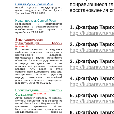
понравившиеся гла
Святая Русь - Третий Рим
Новый субъект международного
восстановления с
права, государство Святая Русь -
Третий Рим, 21.09.2013.
Новая церковь Святой Руси
Православие и христианство
1. Джагфар Тарих
нуждаются в реформировании и
освобождении от ереси и
http://kubarev.ru/r
мракобесия. 21.09.2011.
Этнополитическая
2. Джагфар Тарих
трансформация России
Новинка!!!
http://kubarev.ru/r
В статье автором исследованы
глубинные процессы этнического и
политического характера,
происходящие внутри российского
3. Джагфар Тарих
общества. Русская государственность
и народ находятся на острие
http://kubarev.ru/r
исторической развилки. Выбранный
властью путь ведет в тупик
обновленного Кыргызского каганата.
Альтернатива позволит русскому
4. Джагфар Тарих
народу совершить европейский
ренессанс и избавится от варварства
http://kubarev.ru/r
и дикости. 26.08-06.09.2025.
Происхождение династии
Новинка!!!
5. Джагфар Тарих
Сельджуков
Автор выдвинул гипотезу, по которой
http://kubarev.ru/r
султаны сельджуки происходили из
князей Рода Руси – Рюриковичей, со
временем принявших Ислам.
Гипотеза полностью подтвердилась
6. Джагфар Тарих
отождествлением основных