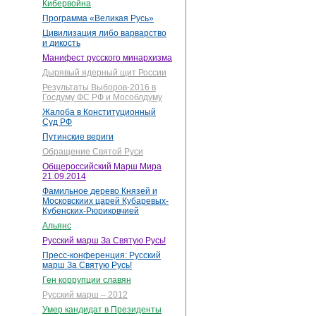
Кибервойна
Программа «Великая Русь»
Цивилизация либо варварство
и дикость
Манифест русского минархизма
Дырявый ядерный щит России
Результаты Выборов-2016 в
Госдуму ФС РФ и Мособлдуму
Жалоба в Конституционный
Суд РФ
Путинские вериги
Обращение Святой Руси
Общероссийский Марш Мира
21.09.2014
Фамильное дерево Князей и
Московскиих царей Кубаревых-
Кубенских-Рюриковчией
Альянс
Русский марш За Святую Русь!
Пресс-конференция: Русский
марш За Святую Русь!
Ген коррупции славян
Русский марш – 2012
Умер кандидат в Президенты