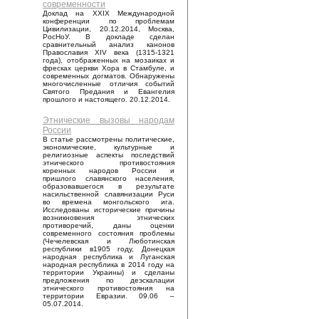
современности
Доклад на XXIX Международной
конференции по проблемам
Цивилизации, 20.12.2014, Москва,
РосНоУ. В докладе сделан
сравнительный анализ канонов
Православия XIV века (1315-1321
года), отображенных на мозаиках и
фресках церкви Хора в Стамбуле, и
современных догматов. Обнаружены
многочисленные отличия событий
Святого Предания и Евангелия
прошлого и настоящего. 20.12.2014.
Этнические вызовы народам
России
В статье рассмотрены политические,
экономические, культурные и
религиозные аспекты последствий
этнического противостояния
коренных народов России и
пришлого славянского населения,
образовавшегося в результате
насильственной славянизации Руси
во времена монгольского ига.
Исследованы исторические причины
возникновения этнических
противоречий, даны оценки
современного состояния проблемы
(Чечелевская и Люботинская
республики в1905 году, Донецкая
народная республика и Луганская
народная республика в 2014 году на
территории Украины) и сделаны
предложения по деэскалации
этнического противостояния на
территории Евразии. 09.06 –
05.07.2014.