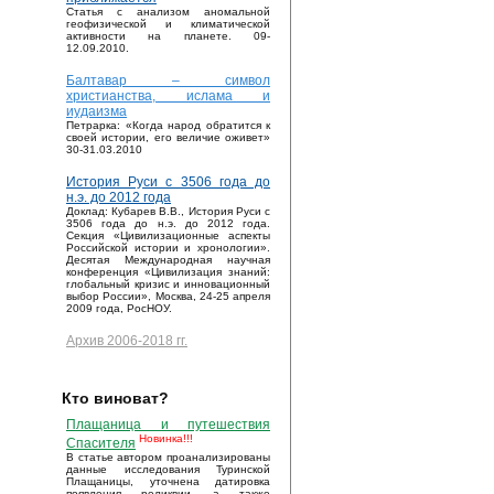
Статья с анализом аномальной
геофизической и климатической
активности на планете. 09-
12.09.2010.
Балтавар – символ
христианства, ислама и
иудаизма
Петрарка: «Когда народ обратится к
своей истории, его величие оживет»
30-31.03.2010
История Руси с 3506 года до
н.э. до 2012 года
Доклад: Кубарев В.В., История Руси с
3506 года до н.э. до 2012 года.
Секция «Цивилизационные аспекты
Российской истории и хронологии».
Десятая Международная научная
конференция «Цивилизация знаний:
глобальный кризис и инновационный
выбор России», Москва, 24-25 апреля
2009 года, РосНОУ.
Архив 2006-2018 гг.
Кто виноват?
Плащаница и путешествия
Новинка!!!
Спасителя
В статье автором проанализированы
данные исследования Туринской
Плащаницы, уточнена датировка
появления реликвии, а также