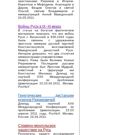
христианами Рюриком и Игорем,
Кириллом и Мефодием, Аскольдом и
Диром, Вещим Олегом и святой
Ольгой, святым Владимиром и
императрицей Анной Македонской.
24.05.2011.
Войны Руси в IX–XI веках
В статье на богатом фактическом
материале показано, что все войны
Руси с Византией в 836-1043 годах
были связаны с удержанием
престола империи русской партией
Константинополя, возглавляемой
Македонской династией Руси.
Автором доказано, что два столетия
императорами-соправителями
Нового Рима были Великие Князья
Рюриковичи. Последним русским
императором был Ярослав Мудрый,
известный в Царьграде как
Константин Мономах. Доклад на
научной XXII Международной
конференции по проблемам
Цивилизации 22-23.04.2011, Москва,
РосНоУ.
Генетические дистанции
кузенов Рюриковичей
Доклад на научной XXII
Международной Конференции по
проблемам Цивилизации, 22-23
апреля 2011 года, РосНоУ, Москва,
Россия. 24.04.2011.
Славяно-монгольское
нашествие на Русь
Результаты нашего исследования