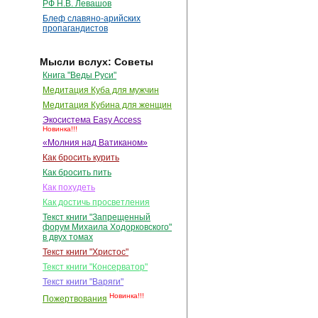
РФ Н.В. Левашов
Блеф славяно-арийских
пропагандистов
Мысли вслух: Советы
Книга "Веды Руси"
Медитация Куба для мужчин
Медитация Кубина для женщин
Экосистема Easy Access
Новинка!!!
«Молния над Ватиканом»
Как бросить курить
Как бросить пить
Как похудеть
Как достичь просветления
Текст книги "Запрещенный
форум Михаила Ходорковского"
в двух томах
Текст книги "Христос"
Текст книги "Консерватор"
Текст книги "Варяги"
Новинка!!!
Пожертвования