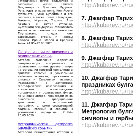
исторических фигур сельджуков с
http://kubarev.ru/r
потомками князей Святого
Владимира и Ярослава Мудрого.
Речь идет о правителях Конийского
султаната (Рума) Сулеймане и его
7. Джагфар Тарих
потомках, а также Токаке, Сельджуке,
Микаиле, Исраиле, Тогруле, Алп-
http://kubarev.ru/r
Арслане и других султанах.
Султанами-сельджуками становились
князья и их сыновья из княжества
Тмутаракань, откуда они
8. Джагфар Тарихы
завоёвывали страны и народы
Кавказа, Ирана, Малой и Средней
http://kubarev.ru/r
Азии. 24.05–12.06.2023.
Синхронизация исторических и
религиозных хроник
9. Джагфар Тарихы
Автором выполнена корректная
http://kubarev.ru/r
синхронизация исторических и
религиозных хроник древнего мира
на основании короткой хронологии и
привязки событий к уникальным
10. Джагфар Тари
небесным явлениям, отраженным в
анналах и Священных писаниях.
Расхождения в датировках,
праздниках булга
географических локализациях и
этническом происхождении
http://kubarev.ru/r
исторических и религиозных фигур,
по мнению автора, происходят из-за
ошибочной традиционной
хронологии и исторической
11. Джагфар Тари
географии, а также сознательной
подгонки явлений и событий к
Метрология булг
устоявшейся парадигме. 20.04–
25.05.2020.
символы и гербы 
http://kubarev.ru/r
Астрономическая датировка
библейских событий
Авторская реконструкция истории и