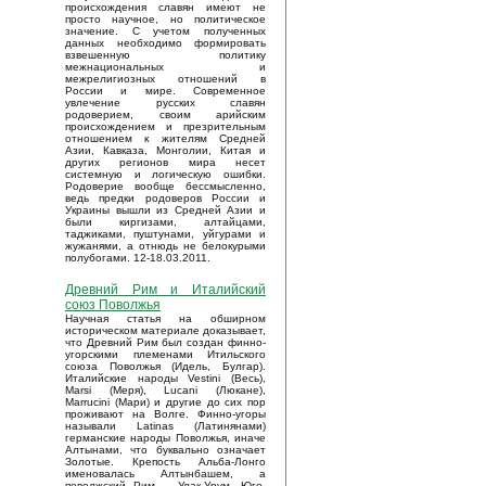
происхождения славян имеют не
просто научное, но политическое
значение. С учетом полученных
данных необходимо формировать
взвешенную политику
межнациональных и
межрелигиозных отношений в
России и мире. Современное
увлечение русских славян
родоверием, своим арийским
происхождением и презрительным
отношением к жителям Средней
Азии, Кавказа, Монголии, Китая и
других регионов мира несет
системную и логическую ошибки.
Родоверие вообще бессмысленно,
ведь предки родоверов России и
Украины вышли из Средней Азии и
были киргизами, алтайцами,
таджиками, пуштунами, уйгурами и
жужанями, а отнюдь не белокурыми
полубогами. 12-18.03.2011.
Древний Рим и Италийский
союз Поволжья
Научная статья на обширном
историческом материале доказывает,
что Древний Рим был создан финно-
угорскими племенами Итильского
союза Поволжья (Идель, Булгар).
Италийские народы Vestini (Весь),
Marsi (Меря), Lucani (Люкане),
Marrucini (Мари) и другие до сих пор
проживают на Волге. Финно-угоры
называли Latinas (Латинянами)
германские народы Поволжья, иначе
Алтынами, что буквально означает
Золотые. Крепость Альба-Лонго
именовалась Алтынбашем, а
поволжский Рим – Улак-Урум. Юго-