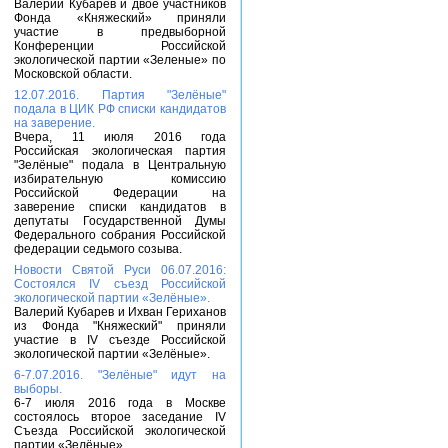
Валерий Кубарев и двое участников
Фонда «Княжеский» приняли
участие в предвыборной
Конференции Российской
экологической партии «Зеленые» по
Московской области.
12.07.2016. Партия "Зелёные"
подала в ЦИК РФ списки кандидатов
на заверение.
Вчера, 11 июля 2016 года
Российская экологическая партия
"Зелёные" подала в Центральную
избирательную комиссию
Российской Федерации на
заверение списки кандидатов в
депутаты Государственной Думы
Федерального собрания Российской
федерации седьмого созыва.
Новости Святой Руси 06.07.2016:
Состоялся IV съезд Российской
экологической партии «Зелёные».
Валерий Кубарев и Ихван Гериханов
из Фонда "Княжеский" приняли
участие в IV съезде Российской
экологической партии «Зелёные».
6-7.07.2016. "Зелёные" идут на
выборы.
6-7 июля 2016 года в Москве
состоялось второе заседание IV
Съезда Российской экологической
партии «Зелёные».