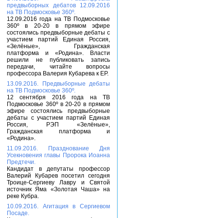
предвыборных дебатов 12.09.2016
на ТВ Подмосковье 360º.
12.09.2016 года на ТВ Подмосковье
360º в 20-20 в прямом эфире
состоялись предвыборные дебаты с
участием партий Единая Россия,
«Зелёные», Гражданская
платформа и «Родина». Власти
решили не публиковать запись
передачи, читайте вопросы
профессора Валерия Кубарева к ЕР.
13.09.2016. Предвыборные дебаты
на ТВ Подмосковье 360º.
12 сентября 2016 года на ТВ
Подмосковье 360º в 20-20 в прямом
эфире состоялись предвыборные
дебаты с участием партий Единая
Россия, РЭП «Зелёные»,
Гражданская платформа и
«Родина».
11.09.2016. Празднование Дня
Усекновения главы Пророка Иоанна
Предтечи.
Кандидат в депутаты профессор
Валерий Кубарев посетил сегодня
Троице-Сергиеву Лавру и Святой
источник Яма «Золотая Чаша» на
реке Кубра.
10.09.2016. Агитация в Сергиевом
Посаде.