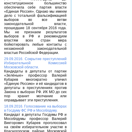
конституционное большинство
обеспечила себе партия власти
«Единая Россия». Однако мы имеем
дело с тотальной фальсификацией
выборов во все ветви
законодательной власти,
прошедшие 18 сентября 2016 года.
Мы не признаем результатов
выборов в РФ и рекомендуем
властям всех стран мира
бойкотировать любые контакты с
незаконной законодательной
властью Российской Федерации.
29.09.2016. Сокрытие преступлений
Избирательной Комиссией
Московской области.
Кандидаты в депутаты от партии
«Зелёные» профессор Валерий
Кубарев многократно уличил
«Единую Россию» и её кандидатов в
депутаты в преступлениях против
Закона о выборах РФ. ИК МО до сих
пор хранит молчание или
оправдывает эти преступления.
18.09.2016. Голосование на выборах
в Госдуму ФС РФ и Мособлдуму.
Кандидат в депутаты Госдумы РФ и
Мособлдумы профессор Валерий
Викторович Кубарев проголосовал
на своём избирательном участке в
Красногорском районе Московской