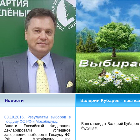
Новости
Валерий Кубарев - ваш ка
03.10.2016. Результаты выборов в
Госдуму ФС РФ и Мособлдуму.
Ваш кандидат Валерий Кубарев в
Власти Российской Федерации
будущее.
декларировали успешное
завершение выборов в Госдуму ФС
РФ и Мособлдуму, где