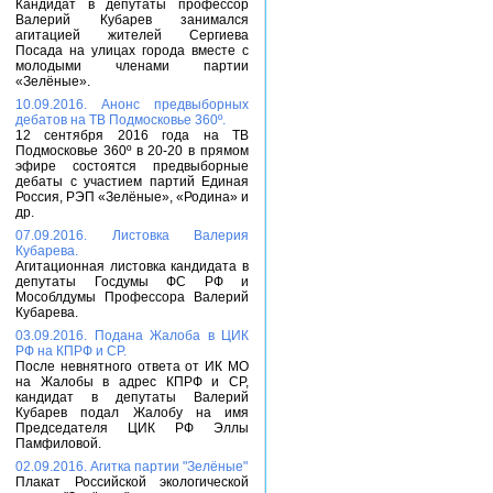
Кандидат в депутаты профессор
Валерий Кубарев занимался
агитацией жителей Сергиева
Посада на улицах города вместе с
молодыми членами партии
«Зелёные».
10.09.2016. Анонс предвыборных
дебатов на ТВ Подмосковье 360º.
12 сентября 2016 года на ТВ
Подмосковье 360º в 20-20 в прямом
эфире состоятся предвыборные
дебаты с участием партий Единая
Россия, РЭП «Зелёные», «Родина» и
др.
07.09.2016. Листовка Валерия
Кубарева.
Агитационная листовка кандидата в
депутаты Госдумы ФС РФ и
Мособлдумы Профессора Валерий
Кубарева.
03.09.2016. Подана Жалоба в ЦИК
РФ на КПРФ и СР.
После невнятного ответа от ИК МО
на Жалобы в адрес КПРФ и СР,
кандидат в депутаты Валерий
Кубарев подал Жалобу на имя
Председателя ЦИК РФ Эллы
Памфиловой.
02.09.2016. Агитка партии "Зелёные"
Плакат Российской экологической