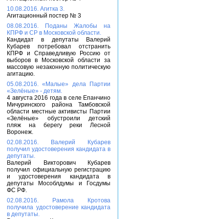
10.08.2016. Агитка 3.
Агитационный постер № 3
08.08.2016. Поданы Жалобы на
КПРФ и СР в Московской области.
Кандидат в депутаты Валерий
Кубарев потребовал отстранить
КПРФ и Справедливую Россию от
выборов в Московской области за
массовую незаконную политическую
агитацию.
05.08.2016. «Малые» дела Партии
«Зелёные» - детям.
4 августа 2016 года в селе Епанчино
Мичуринского района Тамбовской
области местные активисты Партии
«Зелёные» обустроили детский
пляж на берегу реки Лесной
Воронеж.
02.08.2016. Валерий Кубарев
получил удостоверения кандидата в
депутаты.
Валерий Викторович Кубарев
получил официальную регистрацию
и удостоверения кандидата в
депутаты Мособлдумы и Госдумы
ФС РФ.
02.08.2016. Рамола Кротова
получила удостоверение кандидата
в депутаты.