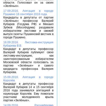
области. Голосовал он за своих
«Зелёных».
17.09.2016. Агитация в городе
Пушкино 16 сентября 2016 года.
Кандидаты в депутаты от партии
«Зелёные» профессор Валерий
Кубарев (Госдума РФ) и Михаил
Зубков (Мособлдума) раздавали
избирателям листовки и свежий
выпуск газеты Пушкинский вестник в
городе Пушкино.
16.09.2016. Листовка-инструкция
Кубарева В.В.
Кандидат в депутаты профессор
Валерий Кубарев публикует свою
листовку-инструкцию, как
заинтересованным избирателям
Московской области голосовать за
партию «Зелёные» и самого
кандидата профессора Валерия
Кубарева.
15.09.2016. Агитация в городе
Королёв.
Кандидат в депутаты профессор
Валерий Кубарев 14 и 15 сентября
2016 года занимался агитацией в
наукограде Королёв. Ему помогали
участники молодежного крыла
партии «Зелёные».
14.09.2016. Расшифровка