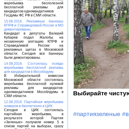
жеребьевка бесполезной
бесплатной рекламы для
кандидатов-одномандатников
Госдумы ФС РФ в СМИ области.
15.08.2016. Рекламные баннеры
КПРФ и Справедливой России в МО
демонтированы.
Кандидат в депутаты Валерий
Кубарев подал Жалобы на
незаконную агитацию КПРФ и
Справедливой России на
рекламных щитах в Московской
области. Сегодня все баннеры
были демонтированы.
14.08.2016. Состоялась псевдо
жеребьевка бесплатной рекламы
для кандидатов в Мособлдуму.
В Избирательной комиссии
Московской области состоялась
жеребьевка бесплатной нулевой
рекламы для кандидатов-
одномандатников Мособлдумы в
Выбирайте чисту
СМИ области.
12.08.2016. Партийная жеребьевка
номеров в бюллетенях в ЦИК.
Сегодня в ЦИК состоялась
#партиязеленые
#
партийная жеребьевка, в
результате которой Партия
«Зеленые» получили номер 5 в
списке партий на выборах, сразу