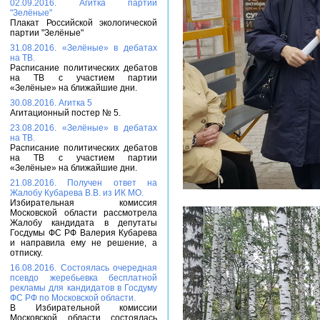
02.09.2016. Агитка партии
"Зелёные"
Плакат Российской экологической
партии "Зелёные"
31.08.2016. «Зелёные» в дебатах
на ТВ.
Расписание политических дебатов
на ТВ с участием партии
«Зелёные» на ближайшие дни.
30.08.2016. Агитка 5
Агитационный постер № 5.
23.08.2016. «Зелёные» в дебатах
на ТВ.
Расписание политических дебатов
на ТВ с участием партии
«Зелёные» на ближайшие дни.
21.08.2016. Получен ответ на
Жалобу Кубарева В.В. из ИК МО.
Избирательная комиссия
Московской области рассмотрела
Жалобу кандидата в депутаты
Госдумы ФС РФ Валерия Кубарева
и направила ему не решение, а
отписку.
16.08.2016. Состоялась очередная
псевдо жеребьевка бесплатной
рекламы для кандидатов в Госдуму
ФС РФ по Московской области.
В Избирательной комиссии
Московской области состоялась