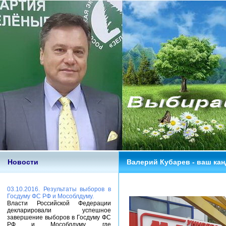
Новости
Валерий Кубарев - ваш кан
03.10.2016. Результаты выборов в
Госдуму ФС РФ и Мособлдуму.
Власти Российской Федерации
декларировали успешное
завершение выборов в Госдуму ФС
РФ и Мособлдуму, где