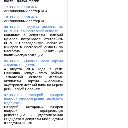
после Единой России.
12.08.2016. Агитка 4.
Агитационный постер № 4
10.08.2016. Агитка 3.
Агитационный постер № 3
08.08.2016. Поданы Жалобы на
КПРФ и СР в Московской области.
Кандидат в депутаты Валерий
Кубарев потребовал отстранить
КПРФ и Справедливую Россию от
выборов в Московской области за
массовую незаконную
политическую агитацию.
05.08.2016. «Малые» дела Партии
«Зелёные» - детям.
4 августа 2016 года в селе
Епанчино Мичуринского района
Тамбовской области местные
активисты Партии «Зелёные»
обустроили детский пляж на берегу
реки Лесной Воронеж.
02.08.2016. Валерий Кубарев
получил удостоверения кандидата
в депутаты.
Валерий Викторович Кубарев
получил официальную
регистрацию и удостоверения
кандидата в депутаты Мособлдумы
и Госдумы ФС РФ.