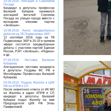
10.09.2016. Агитация в Сергиевом
Посаде.
Кандидат в депутаты профессор
Валерий Кубарев занимался
агитацией жителей Сергиева
Посада на улицах города вместе с
молодыми членами партии
«Зелёные».
10.09.2016. Анонс предвыборных
дебатов на ТВ Подмосковье 360º.
12 сентября 2016 года на ТВ
Подмосковье 360º в 20-20 в прямом
эфире состоятся предвыборные
дебаты с участием партий Единая
Россия, РЭП «Зелёные», «Родина»
и др.
07.09.2016. Листовка Валерия
Кубарева.
Агитационная листовка кандидата
в депутаты Госдумы ФС РФ и
Мособлдумы Профессора Валерий
Кубарева.
03.09.2016. Подана Жалоба в ЦИК
РФ на КПРФ и СР.
После невнятного ответа от ИК МО
на Жалобы в адрес КПРФ и СР,
кандидат в депутаты Валерий
Кубарев подал Жалобу на имя
Председателя ЦИК РФ Эллы
Памфиловой.