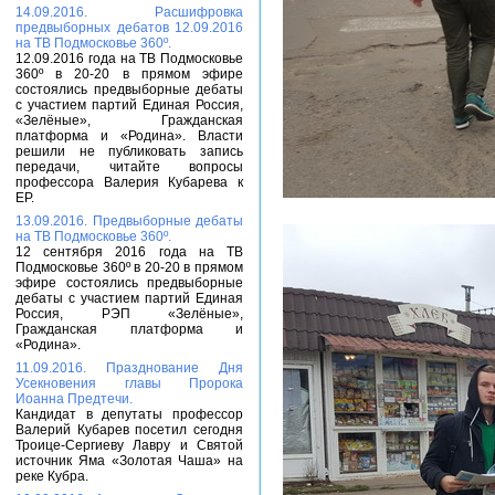
14.09.2016. Расшифровка
предвыборных дебатов 12.09.2016
на ТВ Подмосковье 360º.
12.09.2016 года на ТВ Подмосковье
360º в 20-20 в прямом эфире
состоялись предвыборные дебаты
с участием партий Единая Россия,
«Зелёные», Гражданская
платформа и «Родина». Власти
решили не публиковать запись
передачи, читайте вопросы
профессора Валерия Кубарева к
ЕР.
13.09.2016. Предвыборные дебаты
на ТВ Подмосковье 360º.
12 сентября 2016 года на ТВ
Подмосковье 360º в 20-20 в прямом
эфире состоялись предвыборные
дебаты с участием партий Единая
Россия, РЭП «Зелёные»,
Гражданская платформа и
«Родина».
11.09.2016. Празднование Дня
Усекновения главы Пророка
Иоанна Предтечи.
Кандидат в депутаты профессор
Валерий Кубарев посетил сегодня
Троице-Сергиеву Лавру и Святой
источник Яма «Золотая Чаша» на
реке Кубра.