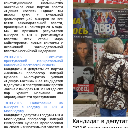
конституционное большинство
обеспечила себе партия власти
«Единая Россия». Однако мы
имеем дело с тотальной
фальсификацией выборов во все
ветви законодательной власти,
прошедшие 18 сентября 2016 года.
Мы не признаем результатов
выборов в РФ и рекомендуем
властям всех стран мира
бойкотировать любые контакты с
незаконной законодательной
властью Российской Федерации.
29.09.2016. Сокрытие
преступлений Избирательной
Комиссией Московской области.
Кандидаты в депутаты от партии
«Зелёные» профессор Валерий
Кубарев многократно уличил
«Единую Россию» и её кандидатов
в депутаты в преступлениях против
Закона о выборах РФ. ИК МО до сих
пор хранит молчание или
оправдывает эти преступления.
18.09.2016. Голосование на
выборах в Госдуму ФС РФ и
Мособлдуму.
Кандидат в депутаты Госдумы РФ и
Мособлдумы профессор Валерий
Кандидат в депута
Викторович Кубарев проголосовал
2016 года занимал
на своём избирательном участке в