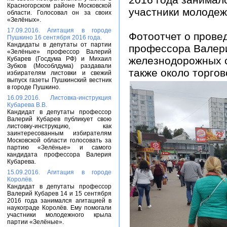
Красногорском районе Московской
участники молодеж
области. Голосовал он за своих
«Зелёных».
17.09.2016. Агитация в городе
Фотоотчет о прове
Пушкино 16 сентября 2016 года.
Кандидаты в депутаты от партии
профессора Валери
«Зелёные» профессор Валерий
железнодорожных с
Кубарев (Госдума РФ) и Михаил
Зубков (Мособлдума) раздавали
также около торгов
избирателям листовки и свежий
выпуск газеты Пушкинский вестник
в городе Пушкино.
16.09.2016. Листовка-инструкция
Кубарева В.В.
Кандидат в депутаты профессор
Валерий Кубарев публикует свою
листовку-инструкцию, как
заинтересованным избирателям
Московской области голосовать за
партию «Зелёные» и самого
кандидата профессора Валерия
Кубарева.
15.09.2016. Агитация в городе
Королёв.
Кандидат в депутаты профессор
Валерий Кубарев 14 и 15 сентября
2016 года занимался агитацией в
наукограде Королёв. Ему помогали
участники молодежного крыла
партии «Зелёные».