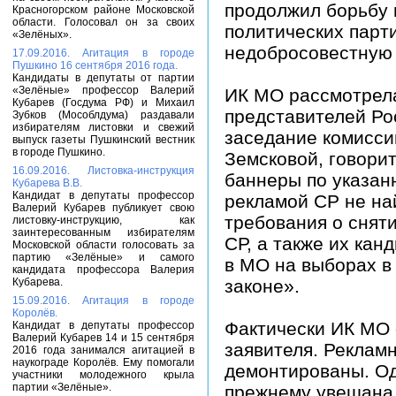
продолжил борьбу 
Красногорском районе Московской
области. Голосовал он за своих
политических парт
«Зелёных».
недобросовестную 
17.09.2016. Агитация в городе
Пушкино 16 сентября 2016 года.
Кандидаты в депутаты от партии
«Зелёные» профессор Валерий
ИК МО рассмотрела
Кубарев (Госдума РФ) и Михаил
представителей Ро
Зубков (Мособлдума) раздавали
избирателям листовки и свежий
заседание комиссии
выпуск газеты Пушкинский вестник
в городе Пушкино.
Земсковой, говори
16.09.2016. Листовка-инструкция
баннеры по указан
Кубарева В.В.
Кандидат в депутаты профессор
рекламой СР не най
Валерий Кубарев публикует свою
требования о снят
листовку-инструкцию, как
заинтересованным избирателям
СР, а также их ка
Московской области голосовать за
партию «Зелёные» и самого
в МО на выборах в
кандидата профессора Валерия
Кубарева.
законе».
15.09.2016. Агитация в городе
Королёв.
Фактически ИК МО 
Кандидат в депутаты профессор
Валерий Кубарев 14 и 15 сентября
заявителя. Реклам
2016 года занимался агитацией в
наукограде Королёв. Ему помогали
демонтированы. Од
участники молодежного крыла
партии «Зелёные».
прежнему увешана 