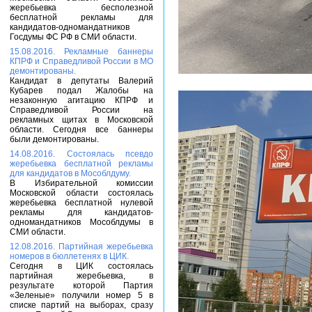
жеребьевка бесполезной
бесплатной рекламы для
кандидатов-одномандатников
Госдумы ФС РФ в СМИ области.
15.08.2016. Рекламные баннеры
КПРФ и Справедливой России в МО
демонтированы.
Кандидат в депутаты Валерий
Кубарев подал Жалобы на
незаконную агитацию КПРФ и
Справедливой России на
рекламных щитах в Московской
области. Сегодня все баннеры
были демонтированы.
14.08.2016. Состоялась псевдо
жеребьевка бесплатной рекламы
для кандидатов в Мособлдуму.
В Избирательной комиссии
Московской области состоялась
жеребьевка бесплатной нулевой
рекламы для кандидатов-
одномандатников Мособлдумы в
СМИ области.
12.08.2016. Партийная жеребьевка
номеров в бюллетенях в ЦИК.
Сегодня в ЦИК состоялась
партийная жеребьевка, в
результате которой Партия
«Зеленые» получили номер 5 в
списке партий на выборах, сразу