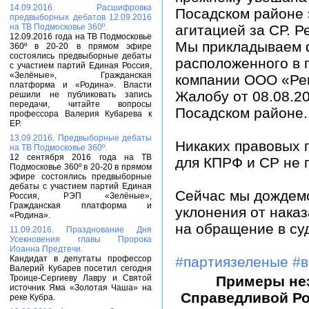
14.09.2016. Расшифровка
Посадском районе 
предвыборных дебатов 12.09.2016
на ТВ Подмосковье 360º.
агитацией за СР. Р
12.09.2016 года на ТВ Подмосковье
Мы прикладываем 
360º в 20-20 в прямом эфире
состоялись предвыборные дебаты
расположенного в 
с участием партий Единая Россия,
«Зелёные», Гражданская
компании ООО «Рек
платформа и «Родина». Власти
Жалобу от 08.08.20
решили не публиковать запись
передачи, читайте вопросы
Посадском районе.
профессора Валерия Кубарева к
ЕР.
13.09.2016. Предвыборные дебаты
Никаких правовых 
на ТВ Подмосковье 360º.
12 сентября 2016 года на ТВ
для КПРФ и СР не 
Подмосковье 360º в 20-20 в прямом
эфире состоялись предвыборные
дебаты с участием партий Единая
Сейчас мы дождемс
Россия, РЭП «Зелёные»,
Гражданская платформа и
уклонения от нака
«Родина».
на обращение в су
11.09.2016. Празднование Дня
Усекновения главы Пророка
Иоанна Предтечи.
Кандидат в депутаты профессор
#партиязеленые
#
Валерий Кубарев посетил сегодня
Троице-Сергиеву Лавру и Святой
Примеры нез
источник Яма «Золотая Чаша» на
Справедливой Ро
реке Кубра.