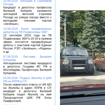
10.09.2016. Агитация в Сергиевом
Посаде.
Кандидат в депутаты профессор
Валерий Кубарев занимался
агитацией жителей Сергиева
Посада на улицах города вместе с
молодыми членами партии
«Зелёные».
10.09.2016. Анонс предвыборных
дебатов на ТВ Подмосковье 360º.
12 сентября 2016 года на ТВ
Подмосковье 360º в 20-20 в прямом
эфире состоятся предвыборные
дебаты с участием партий Единая
Россия, РЭП «Зелёные», «Родина»
и др.
07.09.2016. Листовка Валерия
Кубарева.
Агитационная листовка кандидата
в депутаты Госдумы ФС РФ и
Мособлдумы Профессора Валерий
Кубарева.
03.09.2016. Подана Жалоба в ЦИК
РФ на КПРФ и СР.
После невнятного ответа от ИК МО
на Жалобы в адрес КПРФ и СР,
кандидат в депутаты Валерий
Кубарев подал Жалобу на имя
Председателя ЦИК РФ Эллы
Памфиловой.