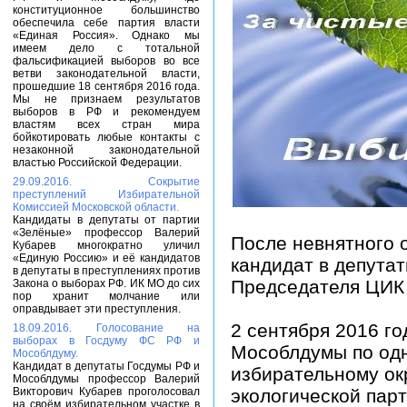
конституционное большинство
обеспечила себе партия власти
«Единая Россия». Однако мы
имеем дело с тотальной
фальсификацией выборов во все
ветви законодательной власти,
прошедшие 18 сентября 2016 года.
Мы не признаем результатов
выборов в РФ и рекомендуем
властям всех стран мира
бойкотировать любые контакты с
незаконной законодательной
властью Российской Федерации.
29.09.2016. Сокрытие
преступлений Избирательной
Комиссией Московской области.
Кандидаты в депутаты от партии
«Зелёные» профессор Валерий
После невнятного 
Кубарев многократно уличил
«Единую Россию» и её кандидатов
кандидат в депута
в депутаты в преступлениях против
Председателя ЦИК
Закона о выборах РФ. ИК МО до сих
пор хранит молчание или
оправдывает эти преступления.
2 сентября 2016 г
18.09.2016. Голосование на
выборах в Госдуму ФС РФ и
Мособлдумы по од
Мособлдуму.
Кандидат в депутаты Госдумы РФ и
избирательному окр
Мособлдумы профессор Валерий
Викторович Кубарев проголосовал
экологической пар
на своём избирательном участке в