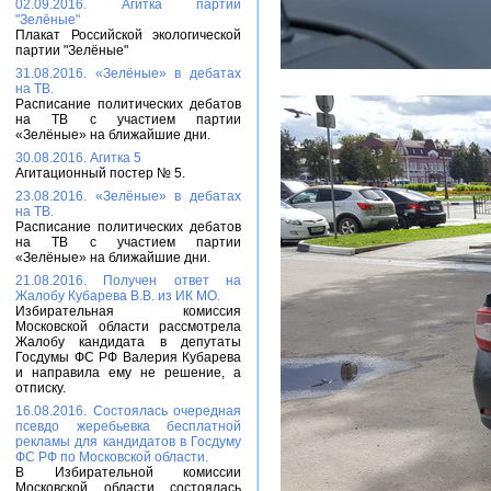
02.09.2016. Агитка партии
"Зелёные"
Плакат Российской экологической
партии "Зелёные"
31.08.2016. «Зелёные» в дебатах
на ТВ.
Расписание политических дебатов
на ТВ с участием партии
«Зелёные» на ближайшие дни.
30.08.2016. Агитка 5
Агитационный постер № 5.
23.08.2016. «Зелёные» в дебатах
на ТВ.
Расписание политических дебатов
на ТВ с участием партии
«Зелёные» на ближайшие дни.
21.08.2016. Получен ответ на
Жалобу Кубарева В.В. из ИК МО.
Избирательная комиссия
Московской области рассмотрела
Жалобу кандидата в депутаты
Госдумы ФС РФ Валерия Кубарева
и направила ему не решение, а
отписку.
16.08.2016. Состоялась очередная
псевдо жеребьевка бесплатной
рекламы для кандидатов в Госдуму
ФС РФ по Московской области.
В Избирательной комиссии
Московской области состоялась