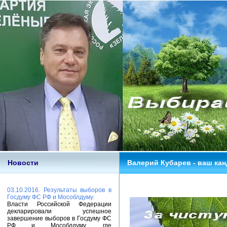
Новости
Валерий Кубарев - ваш кан
03.10.2016. Результаты выборов в
Госдуму ФС РФ и Мособлдуму.
Власти Российской Федерации
декларировали успешное
завершение выборов в Госдуму ФС
РФ и Мособлдуму, где