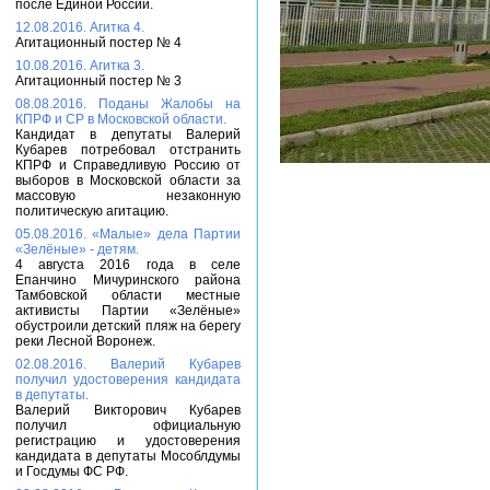
после Единой России.
12.08.2016. Агитка 4.
Агитационный постер № 4
10.08.2016. Агитка 3.
Агитационный постер № 3
08.08.2016. Поданы Жалобы на
КПРФ и СР в Московской области.
Кандидат в депутаты Валерий
Кубарев потребовал отстранить
КПРФ и Справедливую Россию от
выборов в Московской области за
массовую незаконную
политическую агитацию.
05.08.2016. «Малые» дела Партии
«Зелёные» - детям.
4 августа 2016 года в селе
Епанчино Мичуринского района
Тамбовской области местные
активисты Партии «Зелёные»
обустроили детский пляж на берегу
реки Лесной Воронеж.
02.08.2016. Валерий Кубарев
получил удостоверения кандидата
в депутаты.
Валерий Викторович Кубарев
получил официальную
регистрацию и удостоверения
кандидата в депутаты Мособлдумы
и Госдумы ФС РФ.