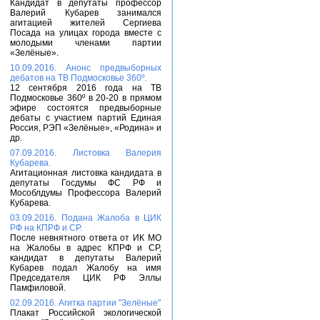
Кандидат в депутаты профессор
Валерий Кубарев занимался
агитацией жителей Сергиева
Посада на улицах города вместе с
молодыми членами партии
«Зелёные».
10.09.2016. Анонс предвыборных
дебатов на ТВ Подмосковье 360º.
12 сентября 2016 года на ТВ
Подмосковье 360º в 20-20 в прямом
эфире состоятся предвыборные
дебаты с участием партий Единая
Россия, РЭП «Зелёные», «Родина» и
др.
07.09.2016. Листовка Валерия
Кубарева.
Агитационная листовка кандидата в
депутаты Госдумы ФС РФ и
Мособлдумы Профессора Валерий
Кубарева.
03.09.2016. Подана Жалоба в ЦИК
РФ на КПРФ и СР.
После невнятного ответа от ИК МО
на Жалобы в адрес КПРФ и СР,
кандидат в депутаты Валерий
Кубарев подал Жалобу на имя
Председателя ЦИК РФ Эллы
Памфиловой.
02.09.2016. Агитка партии "Зелёные"
Плакат Российской экологической