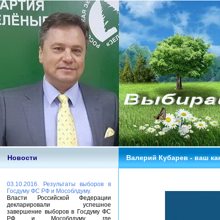
Новости
Валерий Кубарев - ваш ка
03.10.2016. Результаты выборов в
Госдуму ФС РФ и Мособлдуму.
Власти Российской Федерации
декларировали успешное
завершение выборов в Госдуму ФС
РФ и Мособлдуму, где