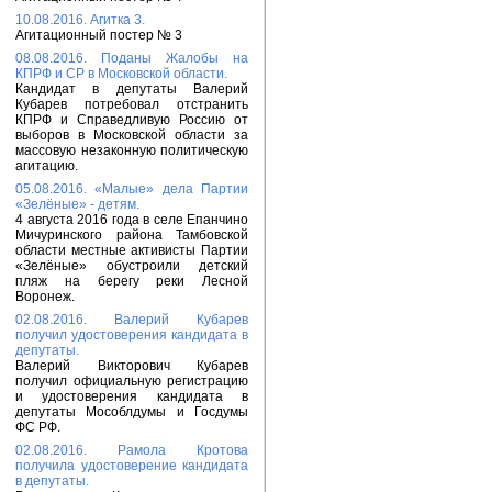
10.08.2016. Агитка 3.
Агитационный постер № 3
08.08.2016. Поданы Жалобы на
КПРФ и СР в Московской области.
Кандидат в депутаты Валерий
Кубарев потребовал отстранить
КПРФ и Справедливую Россию от
выборов в Московской области за
массовую незаконную политическую
агитацию.
05.08.2016. «Малые» дела Партии
«Зелёные» - детям.
4 августа 2016 года в селе Епанчино
Мичуринского района Тамбовской
области местные активисты Партии
«Зелёные» обустроили детский
пляж на берегу реки Лесной
Воронеж.
02.08.2016. Валерий Кубарев
получил удостоверения кандидата в
депутаты.
Валерий Викторович Кубарев
получил официальную регистрацию
и удостоверения кандидата в
депутаты Мособлдумы и Госдумы
ФС РФ.
02.08.2016. Рамола Кротова
получила удостоверение кандидата
в депутаты.