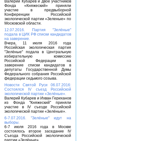
Валерий Кубарев и двое участников
Фонда «Княжеский» приняли
участие в предвыборной
Конференции Российской
экологической партии «Зеленые» по
Московской области.
12.07.2016. Партия "Зелёные"
подала в ЦИК РФ списки кандидатов
на заверение.
Вчера, 11 июля 2016 года
Российская экологическая партия
"Зелёные" подала в Центральную
избирательную комиссию
Российской Федерации на
заверение списки кандидатов в
депутаты Государственной Думы
Федерального собрания Российской
федерации седьмого созыва.
Новости Святой Руси 06.07.2016:
Состоялся IV съезд Российской
экологической партии «Зелёные».
Валерий Кубарев и Ихван Гериханов
из Фонда "Княжеский" приняли
участие в IV съезде Российской
экологической партии «Зелёные».
6-7.07.2016. "Зелёные" идут на
выборы.
6-7 июля 2016 года в Москве
состоялось второе заседание IV
Съезда Российской экологической
партии «Зелёные».