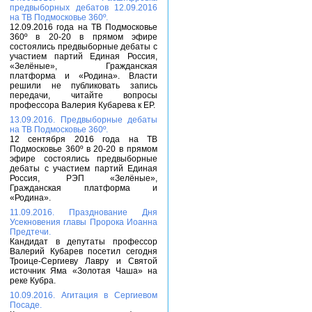
предвыборных дебатов 12.09.2016
на ТВ Подмосковье 360º.
12.09.2016 года на ТВ Подмосковье
360º в 20-20 в прямом эфире
состоялись предвыборные дебаты с
участием партий Единая Россия,
«Зелёные», Гражданская
платформа и «Родина». Власти
решили не публиковать запись
передачи, читайте вопросы
профессора Валерия Кубарева к ЕР.
13.09.2016. Предвыборные дебаты
на ТВ Подмосковье 360º.
12 сентября 2016 года на ТВ
Подмосковье 360º в 20-20 в прямом
эфире состоялись предвыборные
дебаты с участием партий Единая
Россия, РЭП «Зелёные»,
Гражданская платформа и
«Родина».
11.09.2016. Празднование Дня
Усекновения главы Пророка Иоанна
Предтечи.
Кандидат в депутаты профессор
Валерий Кубарев посетил сегодня
Троице-Сергиеву Лавру и Святой
источник Яма «Золотая Чаша» на
реке Кубра.
10.09.2016. Агитация в Сергиевом
Посаде.