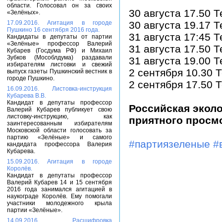
области. Голосовал он за своих
30 августа 17.50 
«Зелёных».
17.09.2016. Агитация в городе
30 августа 19.17 
Пушкино 16 сентября 2016 года.
31 августа 17:45 
Кандидаты в депутаты от партии
«Зелёные» профессор Валерий
31 августа 17.50 
Кубарев (Госдума РФ) и Михаил
Зубков (Мособлдума) раздавали
31 августа 19.00 
избирателям листовки и свежий
2 сентября 10.30 
выпуск газеты Пушкинский вестник в
городе Пушкино.
2 сентября 17.50 
16.09.2016. Листовка-инструкция
Кубарева В.В.
Кандидат в депутаты профессор
Российская экол
Валерий Кубарев публикует свою
листовку-инструкцию, как
приятного просмо
заинтересованным избирателям
Московской области голосовать за
партию «Зелёные» и самого
#партиязеленые
#
кандидата профессора Валерия
Кубарева.
15.09.2016. Агитация в городе
Королёв.
Кандидат в депутаты профессор
Валерий Кубарев 14 и 15 сентября
2016 года занимался агитацией в
наукограде Королёв. Ему помогали
участники молодежного крыла
партии «Зелёные».
14.09.2016. Расшифровка