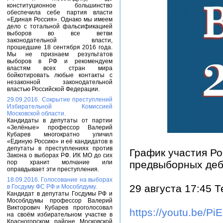
конституционное большинство
обеспечила себе партия власти
«Единая Россия». Однако мы имеем
дело с тотальной фальсификацией
выборов во все ветви
законодательной власти,
прошедшие 18 сентября 2016 года.
Мы не признаем результатов
выборов в РФ и рекомендуем
властям всех стран мира
бойкотировать любые контакты с
незаконной законодательной
властью Российской Федерации.
29.09.2016. Сокрытие преступлений
Избирательной Комиссией
Московской области.
Кандидаты в депутаты от партии
«Зелёные» профессор Валерий
Кубарев многократно уличил
«Единую Россию» и её кандидатов в
депутаты в преступлениях против
График участия Ро
Закона о выборах РФ. ИК МО до сих
пор хранит молчание или
предвыборных деба
оправдывает эти преступления.
18.09.2016. Голосование на выборах
29 августа 17:45 
в Госдуму ФС РФ и Мособлдуму.
Кандидат в депутаты Госдумы РФ и
Мособлдумы профессор Валерий
Викторович Кубарев проголосовал
https://youtu.be/P
на своём избирательном участке в
Красногорском районе Московской