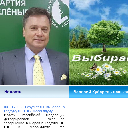
Новости
Валерий Кубарев - ваш ка
03.10.2016. Результаты выборов в
Госдуму ФС РФ и Мособлдуму.
Власти Российской Федерации
декларировали успешное
завершение выборов в Госдуму ФС
РФ и Мособлдуму, где