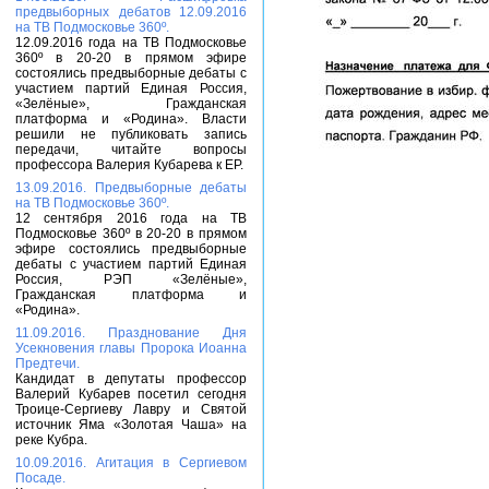
предвыборных дебатов 12.09.2016
на ТВ Подмосковье 360º.
12.09.2016 года на ТВ Подмосковье
360º в 20-20 в прямом эфире
состоялись предвыборные дебаты с
участием партий Единая Россия,
«Зелёные», Гражданская
платформа и «Родина». Власти
решили не публиковать запись
передачи, читайте вопросы
профессора Валерия Кубарева к ЕР.
13.09.2016. Предвыборные дебаты
на ТВ Подмосковье 360º.
12 сентября 2016 года на ТВ
Подмосковье 360º в 20-20 в прямом
эфире состоялись предвыборные
дебаты с участием партий Единая
Россия, РЭП «Зелёные»,
Гражданская платформа и
«Родина».
11.09.2016. Празднование Дня
Усекновения главы Пророка Иоанна
Предтечи.
Кандидат в депутаты профессор
Валерий Кубарев посетил сегодня
Троице-Сергиеву Лавру и Святой
источник Яма «Золотая Чаша» на
реке Кубра.
10.09.2016. Агитация в Сергиевом
Посаде.