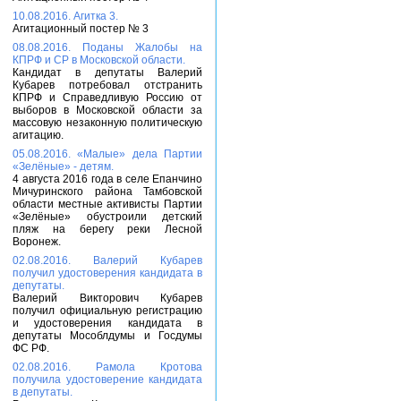
10.08.2016. Агитка 3.
Агитационный постер № 3
08.08.2016. Поданы Жалобы на
КПРФ и СР в Московской области.
Кандидат в депутаты Валерий
Кубарев потребовал отстранить
КПРФ и Справедливую Россию от
выборов в Московской области за
массовую незаконную политическую
агитацию.
05.08.2016. «Малые» дела Партии
«Зелёные» - детям.
4 августа 2016 года в селе Епанчино
Мичуринского района Тамбовской
области местные активисты Партии
«Зелёные» обустроили детский
пляж на берегу реки Лесной
Воронеж.
02.08.2016. Валерий Кубарев
получил удостоверения кандидата в
депутаты.
Валерий Викторович Кубарев
получил официальную регистрацию
и удостоверения кандидата в
депутаты Мособлдумы и Госдумы
ФС РФ.
02.08.2016. Рамола Кротова
получила удостоверение кандидата
в депутаты.