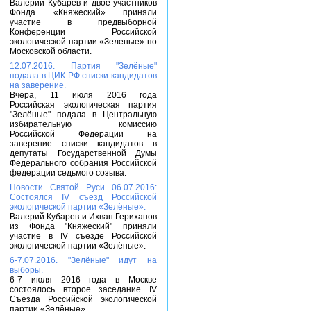
Валерий Кубарев и двое участников
Фонда «Княжеский» приняли
участие в предвыборной
Конференции Российской
экологической партии «Зеленые» по
Московской области.
12.07.2016. Партия "Зелёные"
подала в ЦИК РФ списки кандидатов
на заверение.
Вчера, 11 июля 2016 года
Российская экологическая партия
"Зелёные" подала в Центральную
избирательную комиссию
Российской Федерации на
заверение списки кандидатов в
депутаты Государственной Думы
Федерального собрания Российской
федерации седьмого созыва.
Новости Святой Руси 06.07.2016:
Состоялся IV съезд Российской
экологической партии «Зелёные».
Валерий Кубарев и Ихван Гериханов
из Фонда "Княжеский" приняли
участие в IV съезде Российской
экологической партии «Зелёные».
6-7.07.2016. "Зелёные" идут на
выборы.
6-7 июля 2016 года в Москве
состоялось второе заседание IV
Съезда Российской экологической
партии «Зелёные».