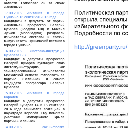
области. Голосовал он за своих
«Зелёных».
Политическая парт
17.09.2016. Агитация в городе
Пушкино 16 сентября 2016 года.
открыла специаль
Кандидаты в депутаты от партии
избирательного ф
«Зелёные» профессор Валерий
Кубарев (Госдума РФ) и Михаил
Подробности по сс
Зубков (Мособлдума) раздавали
избирателям листовки и свежий
выпуск газеты Пушкинский вестник в
городе Пушкино.
http://greenparty.r
16.09.2016. Листовка-инструкция
Кубарева В.В.
Кандидат в депутаты профессор
Валерий Кубарев публикует свою
листовку-инструкцию, как
заинтересованным избирателям
Московской области голосовать за
партию «Зелёные» и самого
кандидата профессора Валерия
Кубарева.
15.09.2016. Агитация в городе
Королёв.
Кандидат в депутаты профессор
Валерий Кубарев 14 и 15 сентября
2016 года занимался агитацией в
наукограде Королёв. Ему помогали
участники молодежного крыла
партии «Зелёные».
14.09.2016. Расшифровка