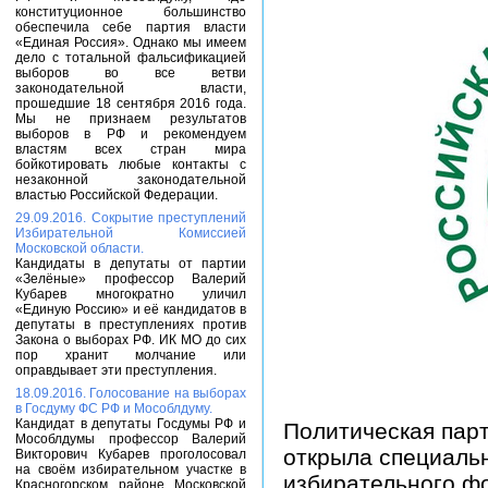
конституционное большинство
обеспечила себе партия власти
«Единая Россия». Однако мы имеем
дело с тотальной фальсификацией
выборов во все ветви
законодательной власти,
прошедшие 18 сентября 2016 года.
Мы не признаем результатов
выборов в РФ и рекомендуем
властям всех стран мира
бойкотировать любые контакты с
незаконной законодательной
властью Российской Федерации.
29.09.2016. Сокрытие преступлений
Избирательной Комиссией
Московской области.
Кандидаты в депутаты от партии
«Зелёные» профессор Валерий
Кубарев многократно уличил
«Единую Россию» и её кандидатов в
депутаты в преступлениях против
Закона о выборах РФ. ИК МО до сих
пор хранит молчание или
оправдывает эти преступления.
18.09.2016. Голосование на выборах
в Госдуму ФС РФ и Мособлдуму.
Кандидат в депутаты Госдумы РФ и
Политическая парт
Мособлдумы профессор Валерий
открыла специаль
Викторович Кубарев проголосовал
на своём избирательном участке в
избирательного ф
Красногорском районе Московской