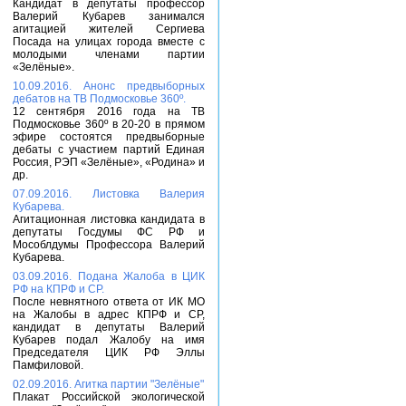
Кандидат в депутаты профессор
Валерий Кубарев занимался
агитацией жителей Сергиева
Посада на улицах города вместе с
молодыми членами партии
«Зелёные».
10.09.2016. Анонс предвыборных
дебатов на ТВ Подмосковье 360º.
12 сентября 2016 года на ТВ
Подмосковье 360º в 20-20 в прямом
эфире состоятся предвыборные
дебаты с участием партий Единая
Россия, РЭП «Зелёные», «Родина» и
др.
07.09.2016. Листовка Валерия
Кубарева.
Агитационная листовка кандидата в
депутаты Госдумы ФС РФ и
Мособлдумы Профессора Валерий
Кубарева.
03.09.2016. Подана Жалоба в ЦИК
РФ на КПРФ и СР.
После невнятного ответа от ИК МО
на Жалобы в адрес КПРФ и СР,
кандидат в депутаты Валерий
Кубарев подал Жалобу на имя
Председателя ЦИК РФ Эллы
Памфиловой.
02.09.2016. Агитка партии "Зелёные"
Плакат Российской экологической