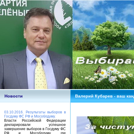
Новости
Валерий Кубарев - ваш кан
03.10.2016. Результаты выборов в
Госдуму ФС РФ и Мособлдуму.
Власти Российской Федерации
декларировали успешное
завершение выборов в Госдуму ФС
РФ и Мособлдуму, где