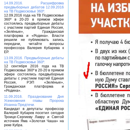
14.09.2016. Расшифровка
предвыборных дебатов 12.09.2016
на ТВ Подмосковье 360º.
12.09.2016 года на ТВ Подмосковье
360º в 20-20 в прямом эфире
состоялись предвыборные дебаты
с участием партий Единая Россия,
«Зелёные», Гражданская
платформа и «Родина». Власти
решили не публиковать запись
передачи, читайте вопросы
профессора Валерия Кубарева к
ЕР.
13.09.2016. Предвыборные дебаты
на ТВ Подмосковье 360º.
12 сентября 2016 года на ТВ
Подмосковье 360º в 20-20 в прямом
эфире состоялись предвыборные
дебаты с участием партий Единая
Россия, РЭП «Зелёные»,
Гражданская платформа и
«Родина».
11.09.2016. Празднование Дня
Усекновения главы Пророка
Иоанна Предтечи.
Кандидат в депутаты профессор
Валерий Кубарев посетил сегодня
Троице-Сергиеву Лавру и Святой
источник Яма «Золотая Чаша» на
реке Кубра.