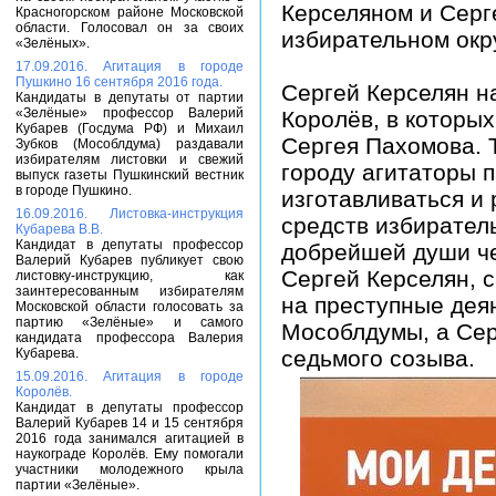
Керселяном и Серг
Красногорском районе Московской
области. Голосовал он за своих
избирательном окр
«Зелёных».
17.09.2016. Агитация в городе
Пушкино 16 сентября 2016 года.
Сергей Керселян н
Кандидаты в депутаты от партии
«Зелёные» профессор Валерий
Королёв, в которых
Кубарев (Госдума РФ) и Михаил
Сергея Пахомова. Т
Зубков (Мособлдума) раздавали
избирателям листовки и свежий
городу агитаторы п
выпуск газеты Пушкинский вестник
в городе Пушкино.
изготавливаться и 
16.09.2016. Листовка-инструкция
средств избирател
Кубарева В.В.
Кандидат в депутаты профессор
добрейшей души ч
Валерий Кубарев публикует свою
Сергей Керселян, 
листовку-инструкцию, как
заинтересованным избирателям
на преступные дея
Московской области голосовать за
партию «Зелёные» и самого
Мособлдумы, а Сер
кандидата профессора Валерия
Кубарева.
седьмого созыва.
15.09.2016. Агитация в городе
Королёв.
Кандидат в депутаты профессор
Валерий Кубарев 14 и 15 сентября
2016 года занимался агитацией в
наукограде Королёв. Ему помогали
участники молодежного крыла
партии «Зелёные».