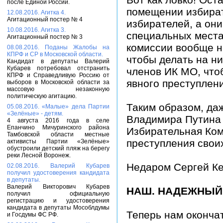
после Единой России.
помещении избират
12.08.2016. Агитка 4.
Агитационный постер № 4
избирателей, а они
10.08.2016. Агитка 3.
специальных места
Агитационный постер № 3
комиссии вообще н
08.08.2016. Поданы Жалобы на
КПРФ и СР в Московской области.
чтобы делать на ни
Кандидат в депутаты Валерий
Кубарев потребовал отстранить
членов ИК МО, что
КПРФ и Справедливую Россию от
явного преступлен
выборов в Московской области за
массовую незаконную
политическую агитацию.
Таким образом, да
05.08.2016. «Малые» дела Партии
«Зелёные» - детям.
Владимира Путина 
4 августа 2016 года в селе
Епанчино Мичуринского района
Избирательная Ком
Тамбовской области местные
преступления свои
активисты Партии «Зелёные»
обустроили детский пляж на берегу
реки Лесной Воронеж.
Недаром Сергей Ке
02.08.2016. Валерий Кубарев
получил удостоверения кандидата
в депутаты.
Валерий Викторович Кубарев
НАШ. НАДЕЖНЫЙ.
получил официальную
регистрацию и удостоверения
кандидата в депутаты Мособлдумы
Теперь нам окончат
и Госдумы ФС РФ.