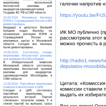
жеребьевка бесполезной
галочки напротив н
бесплатной рекламы для
кандидатов-одномандатников
Госдумы ФС РФ в СМИ области.
https://youtu.be/F
15.08.2016. Рекламные баннеры
КПРФ и Справедливой России в МО
демонтированы.
Кандидат в депутаты Валерий
Кубарев подал Жалобы на
ИК МО публично (п
незаконную агитацию КПРФ и
рассмотрела этот 
Справедливой России на
рекламных щитах в Московской
можно прочесть в 
области. Сегодня все баннеры
были демонтированы.
14.08.2016. Состоялась псевдо
жеребьевка бесплатной рекламы
для кандидатов в Мособлдуму.
http://radio1.news/
В Избирательной комиссии
deputatov-mosobld
Московской области состоялась
жеребьевка бесплатной нулевой
рекламы для кандидатов-
одномандатников Мособлдумы в
СМИ области.
Цитата: «Комиссия
12.08.2016. Партийная жеребьевка
номеров в бюллетенях в ЦИК.
комиссии ставили 
Сегодня в ЦИК состоялась
выдать их избират
партийная жеребьевка, в
результате которой Партия
«Зеленые» получили номер 5 в
списке партий на выборах, сразу
Вот как ловко! Ост