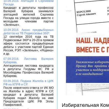
10.09.2016. Агитация в Сергиевом
Посаде.
Кандидат в депутаты профессор
Валерий Кубарев занимался
агитацией жителей Сергиева
Посада на улицах города вместе с
молодыми членами партии
«Зелёные».
10.09.2016. Анонс предвыборных
дебатов на ТВ Подмосковье 360º.
12 сентября 2016 года на ТВ
Подмосковье 360º в 20-20 в прямом
эфире состоятся предвыборные
дебаты с участием партий Единая
Россия, РЭП «Зелёные», «Родина»
и др.
07.09.2016. Листовка Валерия
Кубарева.
Агитационная листовка кандидата
в депутаты Госдумы ФС РФ и
Мособлдумы Профессора Валерий
Кубарева.
03.09.2016. Подана Жалоба в ЦИК
РФ на КПРФ и СР.
После невнятного ответа от ИК МО
на Жалобы в адрес КПРФ и СР,
кандидат в депутаты Валерий
Кубарев подал Жалобу на имя
Председателя ЦИК РФ Эллы
Избирательная Ком
Памфиловой.