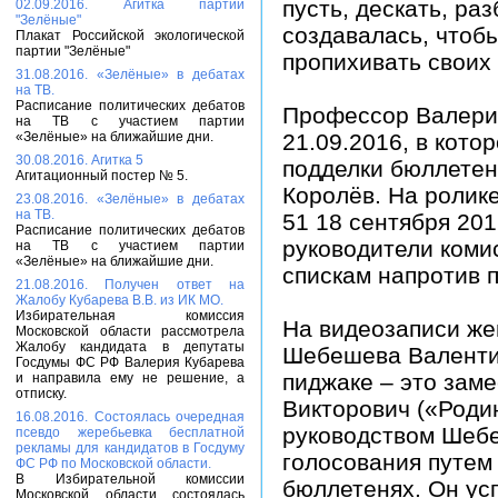
пусть, дескать, ра
02.09.2016. Агитка партии
"Зелёные"
создавалась, чтоб
Плакат Российской экологической
партии "Зелёные"
пропихивать своих 
31.08.2016. «Зелёные» в дебатах
на ТВ.
Расписание политических дебатов
Профессор Валерий
на ТВ с участием партии
«Зелёные» на ближайшие дни.
21.09.2016, в кот
30.08.2016. Агитка 5
подделки бюллетен
Агитационный постер № 5.
Королёв. На ролике
23.08.2016. «Зелёные» в дебатах
на ТВ.
51 18 сентября 201
Расписание политических дебатов
руководители коми
на ТВ с участием партии
«Зелёные» на ближайшие дни.
спискам напротив 
21.08.2016. Получен ответ на
Жалобу Кубарева В.В. из ИК МО.
Избирательная комиссия
На видеозаписи же
Московской области рассмотрела
Жалобу кандидата в депутаты
Шебешева Валентин
Госдумы ФС РФ Валерия Кубарева
пиджаке – это зам
и направила ему не решение, а
отписку.
Викторович («Родин
16.08.2016. Состоялась очередная
руководством Шеб
псевдо жеребьевка бесплатной
рекламы для кандидатов в Госдуму
голосования путем
ФС РФ по Московской области.
В Избирательной комиссии
бюллетенях. Он ус
Московской области состоялась