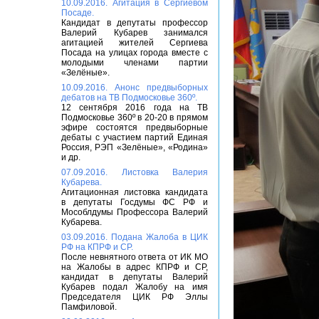
10.09.2016. Агитация в Сергиевом
Посаде.
Кандидат в депутаты профессор
Валерий Кубарев занимался
агитацией жителей Сергиева
Посада на улицах города вместе с
молодыми членами партии
«Зелёные».
10.09.2016. Анонс предвыборных
дебатов на ТВ Подмосковье 360º.
12 сентября 2016 года на ТВ
Подмосковье 360º в 20-20 в прямом
эфире состоятся предвыборные
дебаты с участием партий Единая
Россия, РЭП «Зелёные», «Родина»
и др.
07.09.2016. Листовка Валерия
Кубарева.
Агитационная листовка кандидата
в депутаты Госдумы ФС РФ и
Мособлдумы Профессора Валерий
Кубарева.
03.09.2016. Подана Жалоба в ЦИК
РФ на КПРФ и СР.
После невнятного ответа от ИК МО
на Жалобы в адрес КПРФ и СР,
кандидат в депутаты Валерий
Кубарев подал Жалобу на имя
Председателя ЦИК РФ Эллы
Памфиловой.