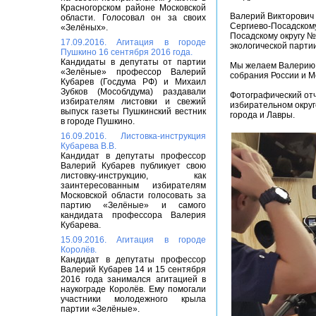
Красногорском районе Московской
Валерий Викторович
области. Голосовал он за своих
Сергиево-Посадскому
«Зелёных».
Посадскому округу №
17.09.2016. Агитация в городе
экологической парти
Пушкино 16 сентября 2016 года.
Кандидаты в депутаты от партии
Мы желаем Валерию 
«Зелёные» профессор Валерий
собрания России и М
Кубарев (Госдума РФ) и Михаил
Зубков (Мособлдума) раздавали
Фотографический отч
избирателям листовки и свежий
избирательном округ
выпуск газеты Пушкинский вестник
города и Лавры.
в городе Пушкино.
16.09.2016. Листовка-инструкция
Кубарева В.В.
Кандидат в депутаты профессор
Валерий Кубарев публикует свою
листовку-инструкцию, как
заинтересованным избирателям
Московской области голосовать за
партию «Зелёные» и самого
кандидата профессора Валерия
Кубарева.
15.09.2016. Агитация в городе
Королёв.
Кандидат в депутаты профессор
Валерий Кубарев 14 и 15 сентября
2016 года занимался агитацией в
наукограде Королёв. Ему помогали
участники молодежного крыла
партии «Зелёные».