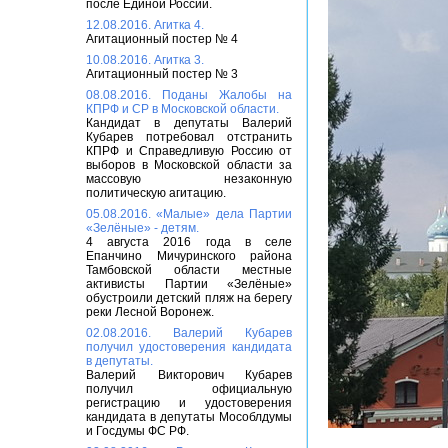
после Единой России.
12.08.2016. Агитка 4.
Агитационный постер № 4
10.08.2016. Агитка 3.
Агитационный постер № 3
08.08.2016. Поданы Жалобы на
КПРФ и СР в Московской области.
Кандидат в депутаты Валерий
Кубарев потребовал отстранить
КПРФ и Справедливую Россию от
выборов в Московской области за
массовую незаконную
политическую агитацию.
05.08.2016. «Малые» дела Партии
«Зелёные» - детям.
4 августа 2016 года в селе
Епанчино Мичуринского района
Тамбовской области местные
активисты Партии «Зелёные»
обустроили детский пляж на берегу
реки Лесной Воронеж.
02.08.2016. Валерий Кубарев
получил удостоверения кандидата
в депутаты.
Валерий Викторович Кубарев
получил официальную
регистрацию и удостоверения
кандидата в депутаты Мособлдумы
и Госдумы ФС РФ.