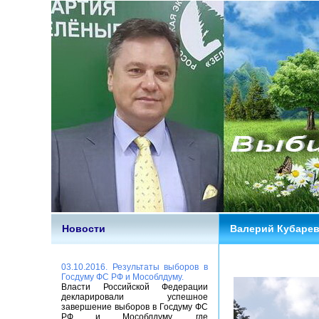
Новости
Валерий Кубарев 
03.10.2016. Результаты выборов в
Госдуму ФС РФ и Мособлдуму.
Власти Российской Федерации
декларировали успешное
завершение выборов в Госдуму ФС
РФ и Мособлдуму, где