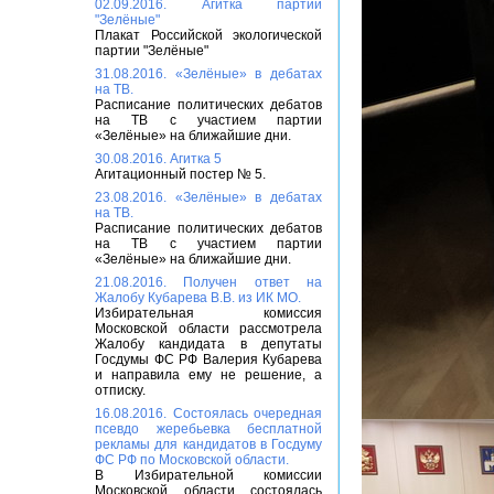
02.09.2016. Агитка партии
"Зелёные"
Плакат Российской экологической
партии "Зелёные"
31.08.2016. «Зелёные» в дебатах
на ТВ.
Расписание политических дебатов
на ТВ с участием партии
«Зелёные» на ближайшие дни.
30.08.2016. Агитка 5
Агитационный постер № 5.
23.08.2016. «Зелёные» в дебатах
на ТВ.
Расписание политических дебатов
на ТВ с участием партии
«Зелёные» на ближайшие дни.
21.08.2016. Получен ответ на
Жалобу Кубарева В.В. из ИК МО.
Избирательная комиссия
Московской области рассмотрела
Жалобу кандидата в депутаты
Госдумы ФС РФ Валерия Кубарева
и направила ему не решение, а
отписку.
16.08.2016. Состоялась очередная
псевдо жеребьевка бесплатной
рекламы для кандидатов в Госдуму
ФС РФ по Московской области.
В Избирательной комиссии
Московской области состоялась