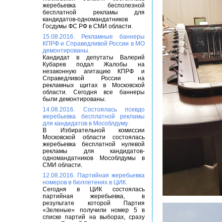
жеребьевка бесполезной
бесплатной рекламы для
кандидатов-одномандатников
Госдумы ФС РФ в СМИ области.
15.08.2016. Рекламные баннеры
КПРФ и Справедливой России в МО
демонтированы.
Кандидат в депутаты Валерий
Кубарев подал Жалобы на
незаконную агитацию КПРФ и
Справедливой России на
рекламных щитах в Московской
области. Сегодня все баннеры
были демонтированы.
14.08.2016. Состоялась псевдо
жеребьевка бесплатной рекламы
для кандидатов в Мособлдуму.
В Избирательной комиссии
Московской области состоялась
жеребьевка бесплатной нулевой
рекламы для кандидатов-
одномандатников Мособлдумы в
СМИ области.
12.08.2016. Партийная жеребьевка
номеров в бюллетенях в ЦИК.
Сегодня в ЦИК состоялась
партийная жеребьевка, в
результате которой Партия
«Зеленые» получили номер 5 в
списке партий на выборах, сразу