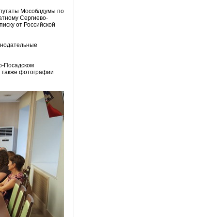
епутаты Мособлдумы по
атному Сергиево-
писку от Российской
онодательные
о-Посадском
а также фотографии