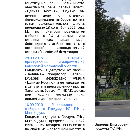
конституционное большинство
обеспечила себе партия власти
«Единая Россия». Однако мы
имеем дело с тотальной
фальсификацией выборов во все
ветви законодательной власти,
прошедшие 18 сентября 2016 года.
Мы не признаем результатов
выборов в РФ и рекомендуем
властям всех стран мира
бойкотировать любые контакты с
незаконной законодательной
властью Российской Федерации.
29.09.2016. Сокрытие
преступлений Избирательной
Комиссией Московской области.
Кандидаты в депутаты от партии
«Зелёные» профессор Валерий
Кубарев многократно уличил
«Единую Россию» и её кандидатов
в депутаты в преступлениях против
Закона о выборах РФ. ИК МО до сих
пор хранит молчание или
оправдывает эти преступления.
18.09.2016. Голосование на
выборах в Госдуму ФС РФ и
Мособлдуму.
Кандидат в депутаты Госдумы РФ и
Мособлдумы профессор Валерий
Валерий Викторович
Викторович Кубарев проголосовал
Госдумы ФС РФ.
на своём избирательном участке в