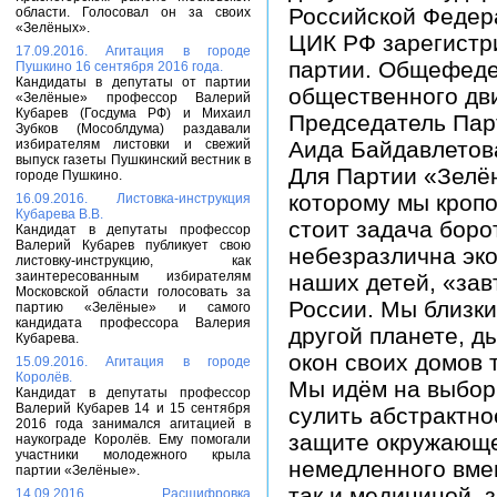
Российской Федера
области. Голосовал он за своих
«Зелёных».
ЦИК РФ зарегистр
17.09.2016. Агитация в городе
партии. Общефеде
Пушкино 16 сентября 2016 года.
Кандидаты в депутаты от партии
общественного дв
«Зелёные» профессор Валерий
Кубарев (Госдума РФ) и Михаил
Председатель Пар
Зубков (Мособлдума) раздавали
избирателям листовки и свежий
Аида Байдавлетова
выпуск газеты Пушкинский вестник в
Для Партии «Зелён
городе Пушкино.
которому мы кропо
16.09.2016. Листовка-инструкция
Кубарева В.В.
стоит задача боро
Кандидат в депутаты профессор
Валерий Кубарев публикует свою
небезразлична эко
листовку-инструкцию, как
заинтересованным избирателям
наших детей, «зав
Московской области голосовать за
России. Мы близки
партию «Зелёные» и самого
кандидата профессора Валерия
другой планете, д
Кубарева.
окон своих домов 
15.09.2016. Агитация в городе
Королёв.
Мы идём на выборы
Кандидат в депутаты профессор
Валерий Кубарев 14 и 15 сентября
сулить абстрактно
2016 года занимался агитацией в
защите окружающе
наукограде Королёв. Ему помогали
участники молодежного крыла
немедленного вмеш
партии «Зелёные».
так и медициной,
14.09.2016. Расшифровка