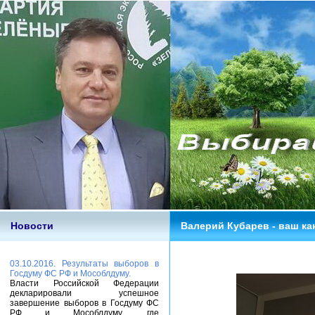
Новости
Валерий Кубарев - ваш ка
03.10.2016. Результаты выборов в
Госдуму ФС РФ и Мособлдуму.
Власти Российской Федерации
декларировали успешное
завершение выборов в Госдуму ФС
РФ и Мособлдуму, где