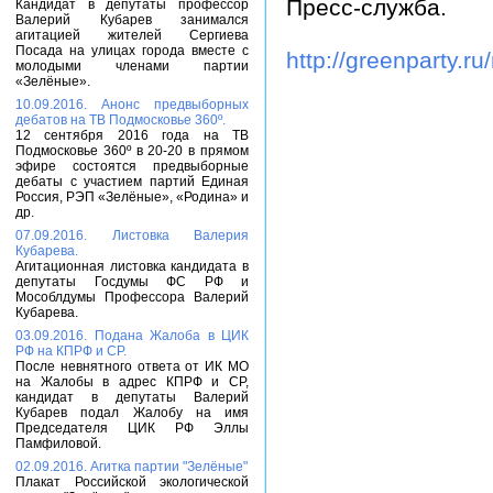
Пресс-служба.
Кандидат в депутаты профессор
Валерий Кубарев занимался
агитацией жителей Сергиева
Посада на улицах города вместе с
http://greenparty.r
молодыми членами партии
«Зелёные».
10.09.2016. Анонс предвыборных
дебатов на ТВ Подмосковье 360º.
12 сентября 2016 года на ТВ
Подмосковье 360º в 20-20 в прямом
эфире состоятся предвыборные
дебаты с участием партий Единая
Россия, РЭП «Зелёные», «Родина» и
др.
07.09.2016. Листовка Валерия
Кубарева.
Агитационная листовка кандидата в
депутаты Госдумы ФС РФ и
Мособлдумы Профессора Валерий
Кубарева.
03.09.2016. Подана Жалоба в ЦИК
РФ на КПРФ и СР.
После невнятного ответа от ИК МО
на Жалобы в адрес КПРФ и СР,
кандидат в депутаты Валерий
Кубарев подал Жалобу на имя
Председателя ЦИК РФ Эллы
Памфиловой.
02.09.2016. Агитка партии "Зелёные"
Плакат Российской экологической