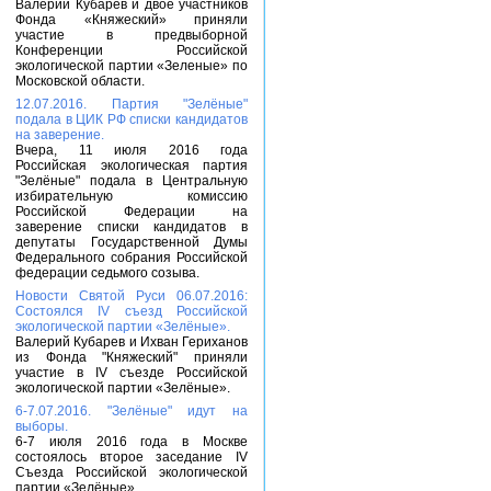
Валерий Кубарев и двое участников
Фонда «Княжеский» приняли
участие в предвыборной
Конференции Российской
экологической партии «Зеленые» по
Московской области.
12.07.2016. Партия "Зелёные"
подала в ЦИК РФ списки кандидатов
на заверение.
Вчера, 11 июля 2016 года
Российская экологическая партия
"Зелёные" подала в Центральную
избирательную комиссию
Российской Федерации на
заверение списки кандидатов в
депутаты Государственной Думы
Федерального собрания Российской
федерации седьмого созыва.
Новости Святой Руси 06.07.2016:
Состоялся IV съезд Российской
экологической партии «Зелёные».
Валерий Кубарев и Ихван Гериханов
из Фонда "Княжеский" приняли
участие в IV съезде Российской
экологической партии «Зелёные».
6-7.07.2016. "Зелёные" идут на
выборы.
6-7 июля 2016 года в Москве
состоялось второе заседание IV
Съезда Российской экологической
партии «Зелёные».