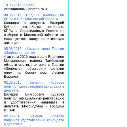
10.08.2016. Агитка 3.
Агитационный постер № 3
08.08.2016. Поданы Жалобы на
КПРФ и СР в Московской области.
Кандидат в депутаты Валерий
Кубарев потребовал отстранить
КПРФ и Справедливую Россию от
выборов в Московской области за
массовую незаконную политическую
агитацию.
05.08.2016. «Малые» дела Партии
«Зелёные» - детям.
4 августа 2016 года в селе Епанчино
Мичуринского района Тамбовской
области местные активисты Партии
«Зелёные» обустроили детский
пляж на берегу реки Лесной
Воронеж.
02.08.2016. Валерий Кубарев
получил удостоверения кандидата в
депутаты.
Валерий Викторович Кубарев
получил официальную регистрацию
и удостоверения кандидата в
депутаты Мособлдумы и Госдумы
ФС РФ.
02.08.2016. Рамола Кротова
получила удостоверение кандидата
в депутаты.