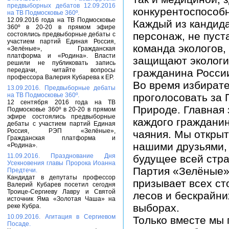
предвыборных дебатов 12.09.2016
конкурентоспособн
на ТВ Подмосковье 360º.
12.09.2016 года на ТВ Подмосковье
Каждый из кандида
360º в 20-20 в прямом эфире
персонаж, не пуст
состоялись предвыборные дебаты с
участием партий Единая Россия,
команда экологов,
«Зелёные», Гражданская
платформа и «Родина». Власти
защищают экологи
решили не публиковать запись
передачи, читайте вопросы
гражданина Росси
профессора Валерия Кубарева к ЕР.
Во время избират
13.09.2016. Предвыборные дебаты
на ТВ Подмосковье 360º.
проголосовать за 
12 сентября 2016 года на ТВ
Природе. Главная 
Подмосковье 360º в 20-20 в прямом
эфире состоялись предвыборные
каждого граждани
дебаты с участием партий Единая
Россия, РЭП «Зелёные»,
чаяния. Мы открыт
Гражданская платформа и
нашими друзьями, 
«Родина».
11.09.2016. Празднование Дня
будущее всей стр
Усекновения главы Пророка Иоанна
Партия «Зелёные»
Предтечи.
Кандидат в депутаты профессор
призывает всех ст
Валерий Кубарев посетил сегодня
Троице-Сергиеву Лавру и Святой
лесов и бескрайни
источник Яма «Золотая Чаша» на
выборах.
реке Кубра.
10.09.2016. Агитация в Сергиевом
Только вместе мы 
Посаде.