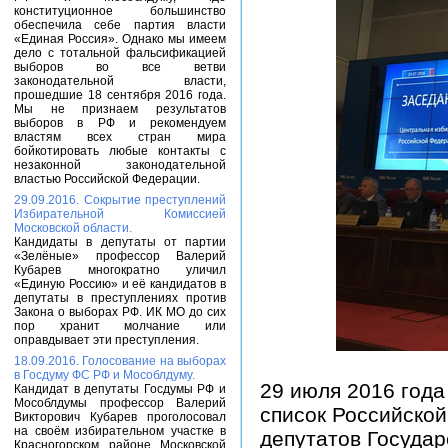
конституционное большинство
обеспечила себе партия власти
«Единая Россия». Однако мы имеем
дело с тотальной фальсификацией
выборов во все ветви
законодательной власти,
прошедшие 18 сентября 2016 года.
Мы не признаем результатов
выборов в РФ и рекомендуем
властям всех стран мира
бойкотировать любые контакты с
незаконной законодательной
властью Российской Федерации.
29.09.2016. Сокрытие преступлений
Избирательной Комиссией
Московской области.
Кандидаты в депутаты от партии
«Зелёные» профессор Валерий
Кубарев многократно уличил
«Единую Россию» и её кандидатов в
депутаты в преступлениях против
Закона о выборах РФ. ИК МО до сих
пор хранит молчание или
оправдывает эти преступления.
18.09.2016. Голосование на выборах
в Госдуму ФС РФ и Мособлдуму.
29 июля 2016 год
Кандидат в депутаты Госдумы РФ и
Мособлдумы профессор Валерий
список Российской
Викторович Кубарев проголосовал
на своём избирательном участке в
депутатов Госуда
Красногорском районе Московской