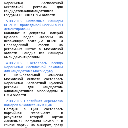
жеребьевка бесполезной
бесплатной рекламы для
кандидатов-одномандатников
Госдумы ФС РФ в СМИ области.
15.08.2016. Рекламные баннеры
КПРФ и Справедливой России в МО
демонтированы.
Кандидат в депутаты Валерий
Кубарев подал Жалобы на
незаконную агитацию КПРФ и
Справедливой России на
рекламных щитах в Московской
области. Сегодня все баннеры
были демонтированы.
14.08.2016. Состоялась псевдо
жеребьевка бесплатной рекламы
для кандидатов в Мособлдуму.
В Избирательной комиссии
Московской области состоялась
жеребьевка бесплатной нулевой
рекламы для кандидатов-
одномандатников Мособлдумы в
СМИ области.
12.08.2016. Партийная жеребьевка
номеров в бюллетенях в ЦИК.
Сегодня в ЦИК состоялась
партийная жеребьевка, в
результате которой Партия
«Зеленые» получили номер 5 в
списке партий на выборах, сразу