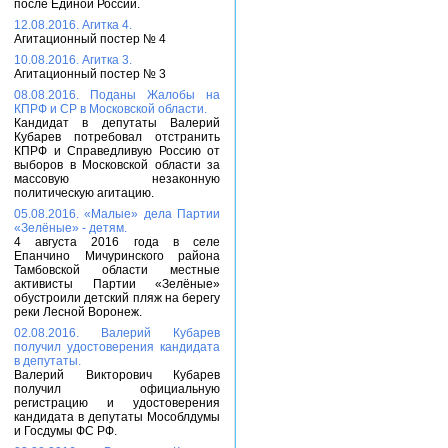
после Единой России.
12.08.2016. Агитка 4.
Агитационный постер № 4
10.08.2016. Агитка 3.
Агитационный постер № 3
08.08.2016. Поданы Жалобы на
КПРФ и СР в Московской области.
Кандидат в депутаты Валерий
Кубарев потребовал отстранить
КПРФ и Справедливую Россию от
выборов в Московской области за
массовую незаконную
политическую агитацию.
05.08.2016. «Малые» дела Партии
«Зелёные» - детям.
4 августа 2016 года в селе
Епанчино Мичуринского района
Тамбовской области местные
активисты Партии «Зелёные»
обустроили детский пляж на берегу
реки Лесной Воронеж.
02.08.2016. Валерий Кубарев
получил удостоверения кандидата
в депутаты.
Валерий Викторович Кубарев
получил официальную
регистрацию и удостоверения
кандидата в депутаты Мособлдумы
и Госдумы ФС РФ.