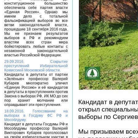
конституционное большинство
обеспечила себе партия власти
«Единая Россия». Однако мы
имеем дело с тотальной
фальсификацией выборов во все
ветви законодательной власти,
прошедшие 18 сентября 2016 года.
Мы не признаем результатов
выборов в РФ и рекомендуем
властям всех стран мира
бойкотировать любые контакты с
незаконной законодательной
властью Российской Федерации.
29.09.2016. Сокрытие
преступлений Избирательной
Комиссией Московской области.
Кандидаты в депутаты от партии
«Зелёные» профессор Валерий
Кубарев многократно уличил
«Единую Россию» и её кандидатов
в депутаты в преступлениях против
Закона о выборах РФ. ИК МО до сих
пор хранит молчание или
Кандидат в депута
оправдывает эти преступления.
открыл специальны
18.09.2016. Голосование на
выборы по Сергиев
выборах в Госдуму ФС РФ и
Мособлдуму.
Кандидат в депутаты Госдумы РФ и
Мособлдумы профессор Валерий
Мы призываем всех
Викторович Кубарев проголосовал
на своём избирательном участке в