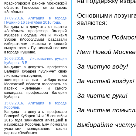
на поддержку избр
Красногорском районе Московской
области. Голосовал он за своих
«Зелёных».
Основными лозунг
17.09.2016. Агитация в городе
являются:
Пушкино 16 сентября 2016 года.
Кандидаты в депутаты от партии
«Зелёные» профессор Валерий
Кубарев (Госдума РФ) и Михаил
За чистое Подмоск
Зубков (Мособлдума) раздавали
избирателям листовки и свежий
выпуск газеты Пушкинский вестник
Нет Новой Москве
в городе Пушкино.
16.09.2016. Листовка-инструкция
Кубарева В.В.
За чистую воду!
Кандидат в депутаты профессор
Валерий Кубарев публикует свою
листовку-инструкцию, как
За чистый воздух!
заинтересованным избирателям
Московской области голосовать за
партию «Зелёные» и самого
кандидата профессора Валерия
За чистые руки!
Кубарева.
15.09.2016. Агитация в городе
Королёв.
За чистые помысл
Кандидат в депутаты профессор
Валерий Кубарев 14 и 15 сентября
2016 года занимался агитацией в
Выбирайте чисту
наукограде Королёв. Ему помогали
участники молодежного крыла
партии «Зелёные».