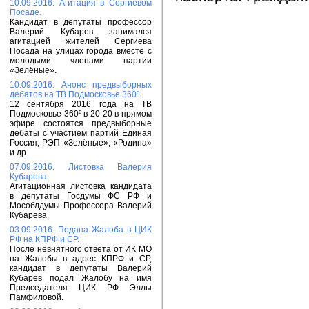
10.09.2016. Агитация в Сергиевом
Посаде.
Кандидат в депутаты профессор
Валерий Кубарев занимался
агитацией жителей Сергиева
Посада на улицах города вместе с
молодыми членами партии
«Зелёные».
10.09.2016. Анонс предвыборных
дебатов на ТВ Подмосковье 360º.
12 сентября 2016 года на ТВ
Подмосковье 360º в 20-20 в прямом
эфире состоятся предвыборные
дебаты с участием партий Единая
Россия, РЭП «Зелёные», «Родина»
и др.
07.09.2016. Листовка Валерия
Кубарева.
Агитационная листовка кандидата
в депутаты Госдумы ФС РФ и
Мособлдумы Профессора Валерий
Кубарева.
03.09.2016. Подана Жалоба в ЦИК
РФ на КПРФ и СР.
После невнятного ответа от ИК МО
на Жалобы в адрес КПРФ и СР,
кандидат в депутаты Валерий
Кубарев подал Жалобу на имя
Председателя ЦИК РФ Эллы
Памфиловой.