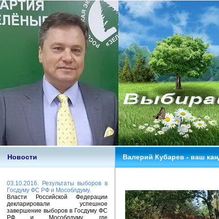
Новости
Валерий Кубарев - ваш кан
03.10.2016. Результаты выборов в
Госдуму ФС РФ и Мособлдуму.
Власти Российской Федерации
декларировали успешное
завершение выборов в Госдуму ФС
РФ и Мособлдуму, где