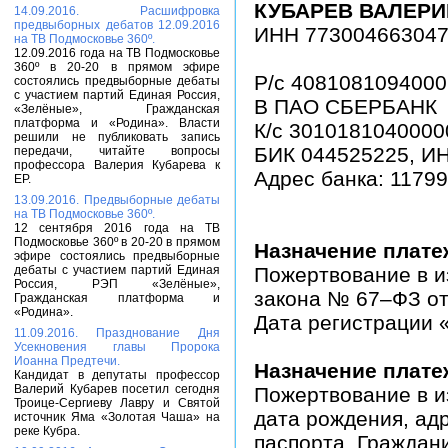
КУБАРЕВ ВАЛЕРИ
14.09.2016. Расшифровка
предвыборных дебатов 12.09.2016
ИНН 77300466304
на ТВ Подмосковье 360º.
12.09.2016 года на ТВ Подмосковье
360º в 20-20 в прямом эфире
Р/с 408108109400
состоялись предвыборные дебаты
с участием партий Единая Россия,
В ПАО СБЕРБАНК
«Зелёные», Гражданская
платформа и «Родина». Власти
К/с 301018104000
решили не публиковать запись
БИК 044525225, И
передачи, читайте вопросы
профессора Валерия Кубарева к
Адрес банка: 117997
ЕР.
13.09.2016. Предвыборные дебаты
на ТВ Подмосковье 360º.
12 сентября 2016 года на ТВ
Подмосковье 360º в 20-20 в прямом
Назначение плат
эфире состоялись предвыборные
дебаты с участием партий Единая
Пожертвование в из
Россия, РЭП «Зелёные»,
закона № 67–ФЗ от 
Гражданская платформа и
«Родина».
Дата регистрации 
11.09.2016. Празднование Дня
Усекновения главы Пророка
Иоанна Предтечи.
Назначение плат
Кандидат в депутаты профессор
Валерий Кубарев посетил сегодня
Пожертвование в и
Троице-Сергиеву Лавру и Святой
дата рождения, ад
источник Яма «Золотая Чаша» на
реке Кубра.
паспорта. Граждан