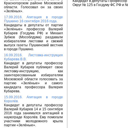
Кандидат в депутаты Профессор
Красногорском районе Московской
Округ № 125 в Госдуму ФС РФ и 
области. Голосовал он за своих
«Зелёных».
17.09.2016. Агитация в городе
Пушкино 16 сентября 2016 года.
Кандидаты в депутаты от партии
«Зелёные» профессор Валерий
Кубарев (Госдума РФ) и Михаил
Зубков (Мособлдума) раздавали
избирателям листовки и свежий
выпуск газеты Пушкинский вестник
в городе Пушкино.
16.09.2016. Листовка-инструкция
Кубарева В.В.
Кандидат в депутаты профессор
Валерий Кубарев публикует свою
листовку-инструкцию, как
заинтересованным избирателям
Московской области голосовать за
партию «Зелёные» и самого
кандидата профессора Валерия
Кубарева.
15.09.2016. Агитация в городе
Королёв.
Кандидат в депутаты профессор
Валерий Кубарев 14 и 15 сентября
2016 года занимался агитацией в
наукограде Королёв. Ему помогали
участники молодежного крыла
партии «Зелёные».