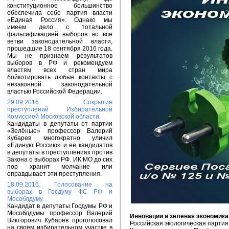
конституционное большинство
обеспечила себе партия власти
«Единая Россия». Однако мы
имеем дело с тотальной
фальсификацией выборов во все
ветви законодательной власти,
прошедшие 18 сентября 2016 года.
Мы не признаем результатов
выборов в РФ и рекомендуем
властям всех стран мира
бойкотировать любые контакты с
незаконной законодательной
властью Российской Федерации.
29.09.2016. Сокрытие
преступлений Избирательной
Комиссией Московской области.
Кандидаты в депутаты от партии
«Зелёные» профессор Валерий
Кубарев многократно уличил
«Единую Россию» и её кандидатов
в депутаты в преступлениях против
Закона о выборах РФ. ИК МО до сих
пор хранит молчание или
оправдывает эти преступления.
18.09.2016. Голосование на
выборах в Госдуму ФС РФ и
Мособлдуму.
Кандидат в депутаты Госдумы РФ и
Мособлдумы профессор Валерий
Инновации и зеленая экономика
Викторович Кубарев проголосовал
Российская экологическая партия
на своём избирательном участке в