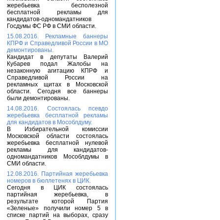
жеребьевка бесполезной
бесплатной рекламы для
кандидатов-одномандатников
Госдумы ФС РФ в СМИ области.
15.08.2016. Рекламные баннеры
КПРФ и Справедливой России в МО
демонтированы.
Кандидат в депутаты Валерий
Кубарев подал Жалобы на
незаконную агитацию КПРФ и
Справедливой России на
рекламных щитах в Московской
области. Сегодня все баннеры
были демонтированы.
14.08.2016. Состоялась псевдо
жеребьевка бесплатной рекламы
для кандидатов в Мособлдуму.
В Избирательной комиссии
Московской области состоялась
жеребьевка бесплатной нулевой
рекламы для кандидатов-
одномандатников Мособлдумы в
СМИ области.
12.08.2016. Партийная жеребьевка
номеров в бюллетенях в ЦИК.
Сегодня в ЦИК состоялась
партийная жеребьевка, в
результате которой Партия
«Зеленые» получили номер 5 в
списке партий на выборах, сразу