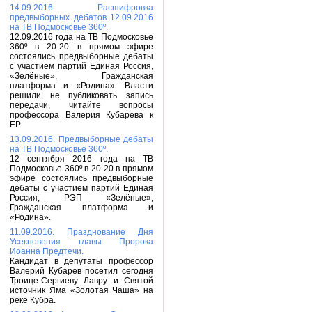
14.09.2016. Расшифровка
предвыборных дебатов 12.09.2016
на ТВ Подмосковье 360º.
12.09.2016 года на ТВ Подмосковье
360º в 20-20 в прямом эфире
состоялись предвыборные дебаты
с участием партий Единая Россия,
«Зелёные», Гражданская
платформа и «Родина». Власти
решили не публиковать запись
передачи, читайте вопросы
профессора Валерия Кубарева к
ЕР.
13.09.2016. Предвыборные дебаты
на ТВ Подмосковье 360º.
12 сентября 2016 года на ТВ
Подмосковье 360º в 20-20 в прямом
эфире состоялись предвыборные
дебаты с участием партий Единая
Россия, РЭП «Зелёные»,
Гражданская платформа и
«Родина».
11.09.2016. Празднование Дня
Усекновения главы Пророка
Иоанна Предтечи.
Кандидат в депутаты профессор
Валерий Кубарев посетил сегодня
Троице-Сергиеву Лавру и Святой
источник Яма «Золотая Чаша» на
реке Кубра.