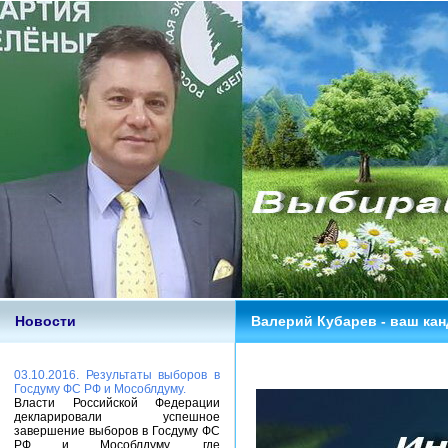
Новости
Валерий Кубарев - ваш кан
03.10.2016. Результаты выборов в
Госдуму ФС РФ и Мособлдуму.
Власти Российской Федерации
декларировали успешное
завершение выборов в Госдуму ФС
РФ и Мособлдуму, где