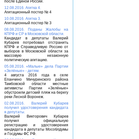
после Единой России.
12.08.2016. Агитка 4.
Агитационный постер № 4
10.08.2016. Агитка 3.
Агитационный постер № 3
08.08.2016. Поданы Жалобы на
КПРФ и СР в Московской области.
Кандидат в депутаты Валерий
Кубарев потребовал отстранить
КПРФ и Справедливую Россию от
выборов в Московской области за
массовую незаконную
политическую агитацию.
05.08.2016. «Малые» дела Партии
«Зелёные» - детям.
4 августа 2016 года в селе
Епанчино Мичуринского района
Тамбовской области местные
активисты Партии «Зелёные»
обустроили детский пляж на берегу
реки Лесной Воронеж.
02.08.2016. Валерий Кубарев
получил удостоверения кандидата
в депутаты.
Валерий Викторович Кубарев
получил официальную
регистрацию и удостоверения
кандидата в депутаты Мособлдумы
и Госдумы ФС РФ.