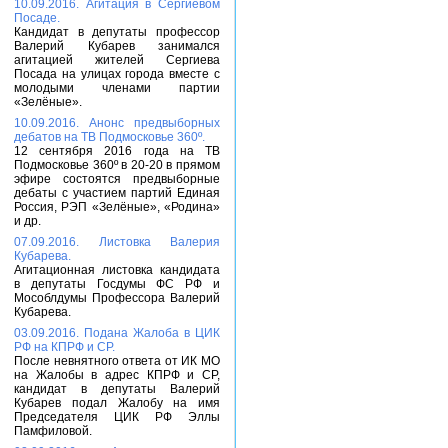
10.09.2016. Агитация в Сергиевом
Посаде.
Кандидат в депутаты профессор
Валерий Кубарев занимался
агитацией жителей Сергиева
Посада на улицах города вместе с
молодыми членами партии
«Зелёные».
10.09.2016. Анонс предвыборных
дебатов на ТВ Подмосковье 360º.
12 сентября 2016 года на ТВ
Подмосковье 360º в 20-20 в прямом
эфире состоятся предвыборные
дебаты с участием партий Единая
Россия, РЭП «Зелёные», «Родина»
и др.
07.09.2016. Листовка Валерия
Кубарева.
Агитационная листовка кандидата
в депутаты Госдумы ФС РФ и
Мособлдумы Профессора Валерий
Кубарева.
03.09.2016. Подана Жалоба в ЦИК
РФ на КПРФ и СР.
После невнятного ответа от ИК МО
на Жалобы в адрес КПРФ и СР,
кандидат в депутаты Валерий
Кубарев подал Жалобу на имя
Председателя ЦИК РФ Эллы
Памфиловой.