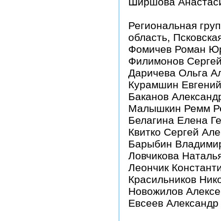
Ширшова Анастаси
Региональная груп
область, Псковска
Фомичев Роман Ю
Филимонов Сергей
Даричева Ольга А
Курамшин Евгений
Баканов Александ
Малышкин Ремм Р
Белагина Елена Г
Квитко Сергей Ал
Барыбин Владими
Ловчикова Наталь
Леончик Констант
Красильников Ник
Новожилов Алексе
Евсеев Александр