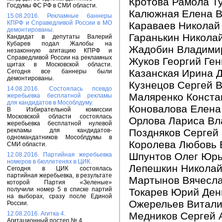
Кротова Рамола Т
Госдумы ФС РФ в СМИ области.
Калюжная Елена 
15.08.2016. Рекламные баннеры
КПРФ и Справедливой России в МО
Караваев Николай
демонтированы.
Гаранькин Никола
Кандидат в депутаты Валерий
Кубарев подал Жалобы на
Жадобин Владими
незаконную агитацию КПРФ и
Справедливой России на рекламных
Жуков Георгий Ге
щитах в Московской области.
Казанская Ирина 
Сегодня все баннеры были
демонтированы.
Кузнецов Сергей 
14.08.2016. Состоялась псевдо
Маляренко Конста
жеребьевка бесплатной рекламы
для кандидатов в Мособлдуму.
Коновалова Елена
В Избирательной комиссии
Московской области состоялась
Орлова Лариса В
жеребьевка бесплатной нулевой
рекламы для кандидатов-
Поздняков Сергей
одномандатников Мособлдумы в
Королева Любовь 
СМИ области.
Шпунтов Олег Юр
12.08.2016. Партийная жеребьевка
номеров в бюллетенях в ЦИК.
Лепешкин Николай
Сегодня в ЦИК состоялась
партийная жеребьевка, в результате
Мартынов Вячесл
которой Партия «Зеленые»
получили номер 5 в списке партий
Токарев Юрий Ден
на выборах, сразу после Единой
Ожерельев Витали
России.
12.08.2016. Агитка 4.
Медников Сергей 
Агитационный постер № 4