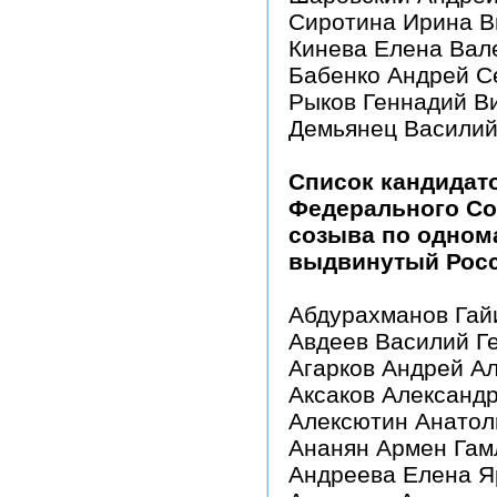
Сиротина Ирина В
Кинева Елена Вал
Бабенко Андрей С
Рыков Геннадий В
Демьянец Василий
Список кандидат
Федерального Со
созыва по одном
выдвинутый Росс
Абдурахманов Га
Авдеев Василий Г
Агарков Андрей А
Аксаков Александ
Алексютин Анатол
Ананян Армен Гам
Андреева Елена 