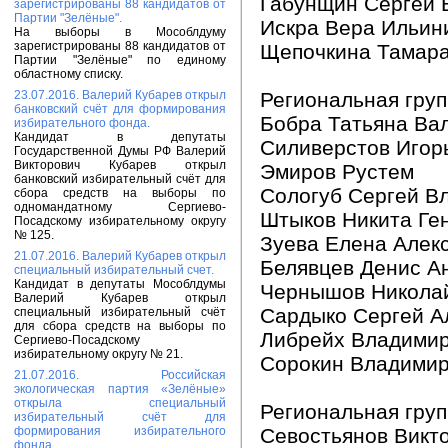
Габунщин Сергей 
зарегистрированы 88 кандидатов от
Партии "Зелёные".
Искра Вера Ильин
На выборы в Мособлдуму
зарегистрированы 88 кандидатов от
Щепочкина Тамара
Партии "Зелёные" по единому
областному списку.
23.07.2016. Валерий Кубарев открыл
Региональная груп
банковский счёт для формирования
Бобра Татьяна Ва
избирательного фонда.
Кандидат в депутаты
Силиверстов Игор
Государственной Думы РФ Валерий
Викторович Кубарев открыл
Эмиров Рустем
банковский избирательный счёт для
Сологуб Сергей В
сбора средств на выборы по
одномандатному Сергиево-
Штыков Никита Ге
Посадскому избирательному округу
№ 125.
Зуева Елена Алек
21.07.2016. Валерий Кубарев открыл
Белявцев Денис А
специальный избирательный счет.
Кандидат в депутаты Мособлдумы
Чернышов Николай
Валерий Кубарев открыл
Сардыко Сергей А
специальный избирательный счёт
для сбора средств на выборы по
Либрейх Владимир
Сергиево-Посадскому
избирательному округу № 21.
Сорокин Владимир
21.07.2016. Российская
экологическая партия «Зелёные»
открыла специальный
Региональная груп
избирательный счёт для
формирования избирательного
Севостьянов Викт
фонда.