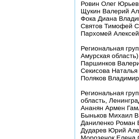
Ровин Олег Юрьев
Щукин Валерий Ал
Фока Диана Влади
Святов Тимофей С
Пархомей Алексей
Региональная груп
Амурская область)
Паршинков Валери
Секисова Наталья
Поляков Владимир
Региональная груп
область, Ленингра
Ананян Армен Гам
Быньков Михаил В
Даниленко Роман 
Дударев Юрий Але
Морозенок Елена 