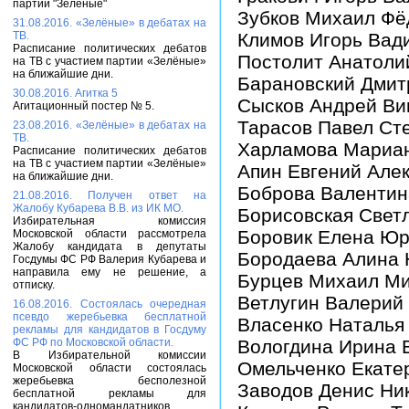
партии "Зелёные"
Зубков Михаил Фё
31.08.2016. «Зелёные» в дебатах на
ТВ.
Климов Игорь Вад
Расписание политических дебатов
Постолит Анатоли
на ТВ с участием партии «Зелёные»
на ближайшие дни.
Барановский Дмит
30.08.2016. Агитка 5
Сысков Андрей Ви
Агитационный постер № 5.
Тарасов Павел Ст
23.08.2016. «Зелёные» в дебатах на
ТВ.
Харламова Мариа
Расписание политических дебатов
на ТВ с участием партии «Зелёные»
Апин Евгений Але
на ближайшие дни.
Боброва Валентин
21.08.2016. Получен ответ на
Жалобу Кубарева В.В. из ИК МО.
Борисовская Свет
Избирательная комиссия
Боровик Елена Ю
Московской области рассмотрела
Жалобу кандидата в депутаты
Бородаева Алина
Госдумы ФС РФ Валерия Кубарева и
направила ему не решение, а
Бурцев Михаил М
отписку.
Ветлугин Валерий
16.08.2016. Состоялась очередная
псевдо жеребьевка бесплатной
Власенко Наталья
рекламы для кандидатов в Госдуму
ФС РФ по Московской области.
Вологдина Ирина 
В Избирательной комиссии
Омельченко Екате
Московской области состоялась
жеребьевка бесполезной
Заводов Денис Ни
бесплатной рекламы для
кандидатов-одномандатников