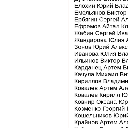
Елохин Юрий Влад
Емельянов Виктор
Ербягин Сергей А
Ефремов Айтал Кл
Жабин Сергей Ива
Жандарова Юлия А
Зонов Юрий Алекс
Иванова Юлия Вла
Ильинов Виктор В
Карданец Артем В
Качула Михаил Ви
Кириллов Владими
Ковалев Артем Ал
Ковалев Кирилл Ю
Ковнир Оксана Юр
Козменко Георгий
Кошельников Юрий
Крайнов Артем Ал