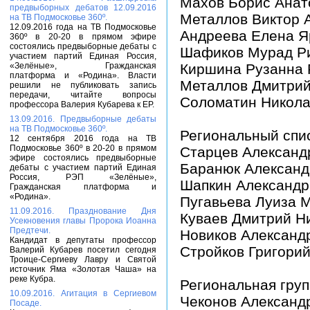
Махов Борис Анат
предвыборных дебатов 12.09.2016
Металлов Виктор 
на ТВ Подмосковье 360º.
12.09.2016 года на ТВ Подмосковье
Андреева Елена Я
360º в 20-20 в прямом эфире
состоялись предвыборные дебаты с
Шафиков Мурад Р
участием партий Единая Россия,
«Зелёные», Гражданская
Киршина Рузанна
платформа и «Родина». Власти
Металлов Дмитрий
решили не публиковать запись
передачи, читайте вопросы
Соломатин Никола
профессора Валерия Кубарева к ЕР.
13.09.2016. Предвыборные дебаты
на ТВ Подмосковье 360º.
Региональный спис
12 сентября 2016 года на ТВ
Подмосковье 360º в 20-20 в прямом
Старцев Александ
эфире состоялись предвыборные
Баранюк Александ
дебаты с участием партий Единая
Россия, РЭП «Зелёные»,
Шапкин Александр
Гражданская платформа и
«Родина».
Пугавьева Луиза 
11.09.2016. Празднование Дня
Куваев Дмитрий Н
Усекновения главы Пророка Иоанна
Предтечи.
Новиков Александ
Кандидат в депутаты профессор
Стройков Григори
Валерий Кубарев посетил сегодня
Троице-Сергиеву Лавру и Святой
источник Яма «Золотая Чаша» на
реке Кубра.
Региональная груп
10.09.2016. Агитация в Сергиевом
Чеконов Александ
Посаде.