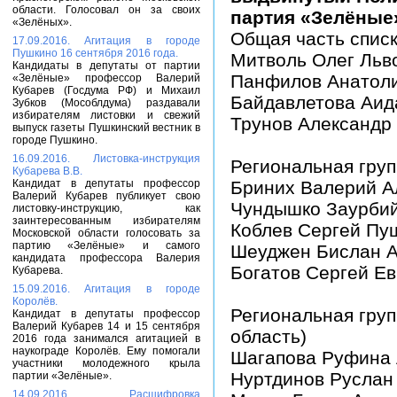
области. Голосовал он за своих
партия «Зелёные
«Зелёных».
Общая часть спис
17.09.2016. Агитация в городе
Пушкино 16 сентября 2016 года.
Митволь Олег Льв
Кандидаты в депутаты от партии
Панфилов Анатоли
«Зелёные» профессор Валерий
Кубарев (Госдума РФ) и Михаил
Байдавлетова Аид
Зубков (Мособлдума) раздавали
избирателям листовки и свежий
Трунов Александр
выпуск газеты Пушкинский вестник в
городе Пушкино.
16.09.2016. Листовка-инструкция
Региональная груп
Кубарева В.В.
Кандидат в депутаты профессор
Бриних Валерий А
Валерий Кубарев публикует свою
Чундышко Заурбий
листовку-инструкцию, как
заинтересованным избирателям
Коблев Сергей Пу
Московской области голосовать за
партию «Зелёные» и самого
Шеуджен Бислан 
кандидата профессора Валерия
Богатов Сергей Ев
Кубарева.
15.09.2016. Агитация в городе
Королёв.
Региональная гру
Кандидат в депутаты профессор
Валерий Кубарев 14 и 15 сентября
область)
2016 года занимался агитацией в
наукограде Королёв. Ему помогали
Шагапова Руфина 
участники молодежного крыла
Нуртдинов Руслан
партии «Зелёные».
14.09.2016. Расшифровка