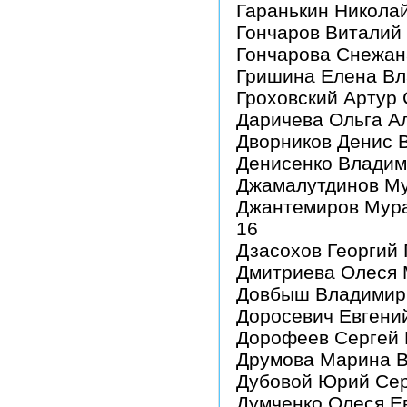
Гаранькин Никола
Гончаров Виталий
Гончарова Снежан
Гришина Елена Вл
Гроховский Артур
Даричева Ольга А
Дворников Денис 
Денисенко Владим
Джамалутдинов М
Джантемиров Мура
16
Дзасохов Георгий
Дмитриева Олеся
Довбыш Владимир
Доросевич Евгени
Дорофеев Сергей
Друмова Марина В
Дубовой Юрий Сер
Думченко Олеся Е