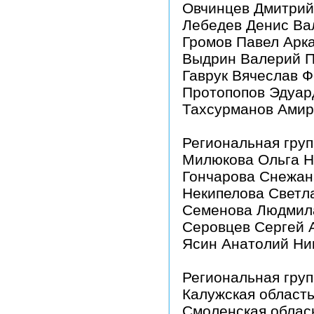
Овчинцев Дмитрий
Лебедев Денис Ва
Громов Павел Арк
Выдрин Валерий 
Гаврук Вячеслав 
Протопопов Эдуар
Тахсурманов Амир
Региональная груп
Милюкова Ольга Н
Гончарова Снежан
Некипелова Светл
Семенова Людмил
Серовцев Сергей 
Ясин Анатолий Ни
Региональная груп
Калужская область
Смоленская облас