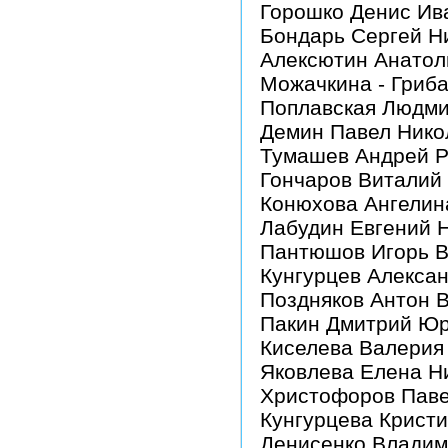
Горошко Денис Ив
Бондарь Сергей Н
Алексютин Анатол
Можачкина - Гриб
Поплавская Людми
Демин Павел Нико
Тумашев Андрей 
Гончаров Виталий
Конюхова Ангелин
Лабудин Евгений 
Пантюшов Игорь В
Кунгурцев Алекса
Поздняков Антон 
Пакин Дмитрий Ю
Киселева Валерия
Яковлева Елена Н
Христофоров Паве
Кунгурцева Крист
Денисенко Владим