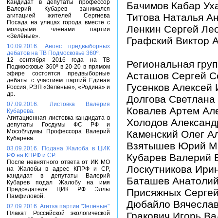
Кандидат в депутаты профессор
Бачимов Кабар Ух
Валерий Кубарев занимался
Титова Наталья А
агитацией жителей Сергиева
Посада на улицах города вместе с
Ленкин Сергей Ле
молодыми членами партии
«Зелёные».
Графский Виктор 
10.09.2016. Анонс предвыборных
дебатов на ТВ Подмосковье 360º.
12 сентября 2016 года на ТВ
Региональная груп
Подмосковье 360º в 20-20 в прямом
эфире состоятся предвыборные
Асташов Сергей С
дебаты с участием партий Единая
Гусенков Алексей
Россия, РЭП «Зелёные», «Родина» и
др.
Долгова Светлана
07.09.2016. Листовка Валерия
Ковалев Артем Ал
Кубарева.
Агитационная листовка кандидата в
Холодов Александ
депутаты Госдумы ФС РФ и
Мособлдумы Профессора Валерий
Каменский Олег А
Кубарева.
Взятышев Юрий М
03.09.2016. Подана Жалоба в ЦИК
РФ на КПРФ и СР.
Кубарев Валерий 
После невнятного ответа от ИК МО
Лоскутникова Ири
на Жалобы в адрес КПРФ и СР,
кандидат в депутаты Валерий
Баташев Анатолий
Кубарев подал Жалобу на имя
Председателя ЦИК РФ Эллы
Присяжных Сергей
Памфиловой.
Дюбайло Вячеслав
02.09.2016. Агитка партии "Зелёные"
Плакат Российской экологической
Гракович Игорь В