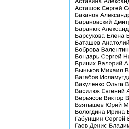
Аставина Алексан
Асташов Сергей С
Баканов Александ
Барановский Дмит
Баранюк Алексан
Барсукова Елена 
Баташев Анатолий
Боброва Валентин
Бондарь Сергей Н
Бриних Валерий А
Быньков Михаил В
Вагабов Исламутд
Вакуленко Ольга 
Василюк Евгений 
Верьясов Виктор 
Взятышев Юрий М
Вологдина Ирина 
Габунщин Сергей 
Гаев Денис Влади