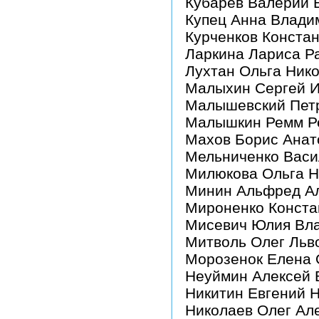
Кубарев Валерий 
Купец Анна Влади
Курченков Конста
Ларкина Лариса Р
Лухтан Ольга Ник
Малыхин Сергей И
Малышевский Петр
Малышкин Ремм Р
Махов Борис Анат
Мельниченко Васи
Милюкова Ольга Н
Минин Альфред А
Мироненко Конста
Мисевич Юлия Вла
Митволь Олег Льв
Морозенок Елена 
Неуймин Алексей 
Никитин Евгений 
Николаев Олег Ал