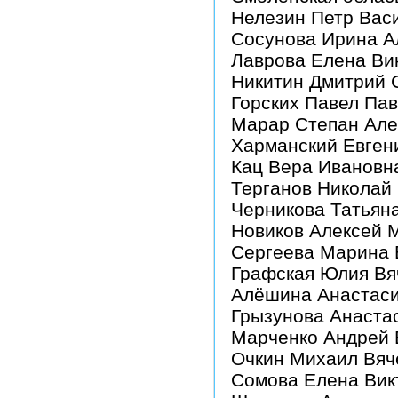
Нелезин Петр Вас
Сосунова Ирина А
Лаврова Елена Ви
Никитин Дмитрий 
Горских Павел Па
Марар Степан Але
Харманский Евген
Кац Вера Ивановн
Терганов Николай
Черникова Татьян
Новиков Алексей 
Сергеева Марина
Графская Юлия Вя
Алёшина Анастаси
Грызунова Анаста
Марченко Андрей 
Очкин Михаил Вяч
Сомова Елена Вик