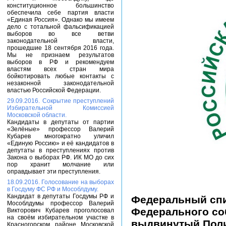
конституционное большинство
обеспечила себе партия власти
«Единая Россия». Однако мы имеем
дело с тотальной фальсификацией
выборов во все ветви
законодательной власти,
прошедшие 18 сентября 2016 года.
Мы не признаем результатов
выборов в РФ и рекомендуем
властям всех стран мира
бойкотировать любые контакты с
незаконной законодательной
властью Российской Федерации.
29.09.2016. Сокрытие преступлений
Избирательной Комиссией
Московской области.
Кандидаты в депутаты от партии
«Зелёные» профессор Валерий
Кубарев многократно уличил
«Единую Россию» и её кандидатов в
депутаты в преступлениях против
Закона о выборах РФ. ИК МО до сих
пор хранит молчание или
оправдывает эти преступления.
18.09.2016. Голосование на выборах
в Госдуму ФС РФ и Мособлдуму.
Кандидат в депутаты Госдумы РФ и
Федеральный спи
Мособлдумы профессор Валерий
Федерального со
Викторович Кубарев проголосовал
на своём избирательном участке в
выдвинутый Поли
Красногорском районе Московской