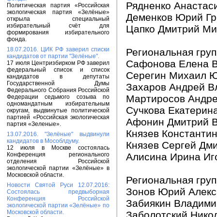
Рядненко Анастас
Политическая партия «Российская
экологическая партия «Зелёные»
Деменков Юрий Гр
открыла специальный
избирательный счёт для
Цапко Дмитрий Ми
формирования избирательного
фонда.
18.07.2016. ЦИК РФ заверил списки
Региональная груп
кандидатов от партии "Зелёные".
Сафонова Елена 
17 июля Центризбирком РФ заверил
федеральный список и список
Серегин Михаил 
кандидатов в депутаты
Государственной Думы
Захаров Андрей В
Федерального Собрания Российской
Мартиросов Андре
Федерации седьмого созыва по
одномандатным избирательным
Сучкова Екатерин
округам, выдвинутые политической
партией «Российская экологическая
Афонин Дмитрий В
партия «Зеленые».
Князев Константи
13.07.2016. "Зелёные" выдвинули
кандидатов в Мособлдуму.
Князев Сергей Дм
12 июля в Москве состоялась
Конференция регионального
Алисина Ирина Иг
отделения Российской
экологической партии «Зелёные» в
Московской области.
Региональная гру
Новости Святой Руси 12.07.2016:
Зонов Юрий Алекс
Состоялась предвыборная
Конференция Российской
Забиякин Владими
экологической партии «Зелёные» по
Московской области.
Заболотский Нико