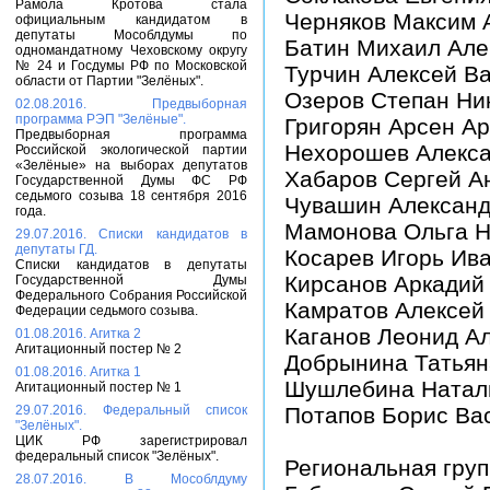
Рамола Кротова стала
Черняков Максим 
официальным кандидатом в
депутаты Мособлдумы по
Батин Михаил Але
одномандатному Чеховскому округу
№ 24 и Госдумы РФ по Московской
Турчин Алексей В
области от Партии "Зелёных".
Озеров Степан Ни
02.08.2016. Предвыборная
программа РЭП "Зелёные".
Григорян Арсен А
Предвыборная программа
Нехорошев Алекс
Российской экологической партии
«Зелёные» на выборах депутатов
Хабаров Сергей А
Государственной Думы ФС РФ
седьмого созыва 18 сентября 2016
Чувашин Александ
года.
Мамонова Ольга Н
29.07.2016. Списки кандидатов в
депутаты ГД.
Косарев Игорь Ив
Списки кандидатов в депутаты
Кирсанов Аркадий
Государственной Думы
Федерального Собрания Российской
Камратов Алексей
Федерации седьмого созыва.
Каганов Леонид А
01.08.2016. Агитка 2
Агитационный постер № 2
Добрынина Татьян
01.08.2016. Агитка 1
Шушлебина Натал
Агитационный постер № 1
29.07.2016. Федеральный список
Потапов Борис Ва
"Зелёных".
ЦИК РФ зарегистрировал
федеральный список "Зелёных".
Региональная гру
28.07.2016. В Мособлдуму