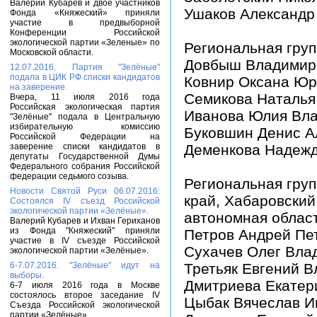
Валерий Кубарев и двое участников
Ушаков Александр
Фонда «Княжеский» приняли
участие в предвыборной
Конференции Российской
экологической партии «Зеленые» по
Региональная гру
Московской области.
Довбыш Владимир
12.07.2016. Партия "Зелёные"
подала в ЦИК РФ списки кандидатов
Ковнир Оксана Юр
на заверение.
Семикова Наталья
Вчера, 11 июля 2016 года
Российская экологическая партия
Иванова Юлия Вл
"Зелёные" подала в Центральную
избирательную комиссию
Буковшин Денис А
Российской Федерации на
заверение списки кандидатов в
Деменкова Надежд
депутаты Государственной Думы
Федерального собрания Российской
федерации седьмого созыва.
Региональная груп
Новости Святой Руси 06.07.2016:
край, Хабаровский
Состоялся IV съезд Российской
экологической партии «Зелёные».
автономная област
Валерий Кубарев и Ихван Гериханов
из Фонда "Княжеский" приняли
Петров Андрей Пе
участие в IV съезде Российской
Сухачев Олег Вла
экологической партии «Зелёные».
6-7.07.2016. "Зелёные" идут на
Третьяк Евгений 
выборы.
Дмитриева Екатер
6-7 июля 2016 года в Москве
состоялось второе заседание IV
Цыбак Вячеслав И
Съезда Российской экологической
партии «Зелёные».