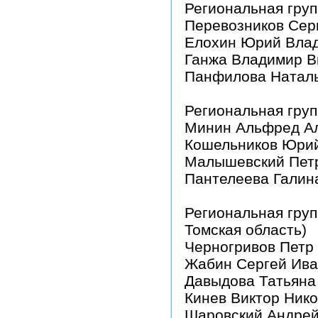
Региональная груп
Перевозников Сер
Елохин Юрий Вла
Ганжа Владимир В
Панфилова Наталь
Региональная груп
Минин Альфред А
Кошельников Юрий
Малышевский Петр
Пантелеева Галин
Региональная груп
Томская область)
Черногривов Петр
Жабин Сергей Ива
Давыдова Татьяна
Кинев Виктор Ник
Шаровский Андрей