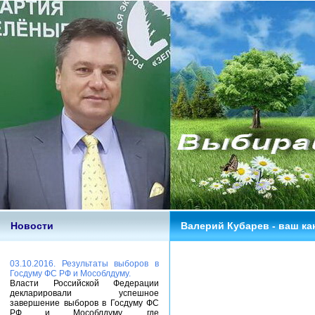
Новости
Валерий Кубарев - ваш ка
03.10.2016. Результаты выборов в
Госдуму ФС РФ и Мособлдуму.
Власти Российской Федерации
декларировали успешное
завершение выборов в Госдуму ФС
РФ и Мособлдуму, где