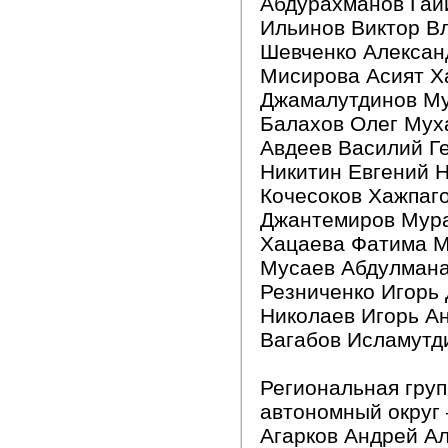
Абдурахманов Гай
Ильинов Виктор В
Шевченко Алексан
Мисирова Асият Х
Джамалутдинов М
Балахов Олег Мух
Авдеев Василий Г
Никитин Евгений 
Кочесоков Хажпаг
Джантемиров Мур
Хацаева Фатима 
Мусаев Абдулмана
Резниченко Игорь
Николаев Игорь А
Вагабов Исламутд
Региональная гру
автономный округ 
Агарков Андрей А