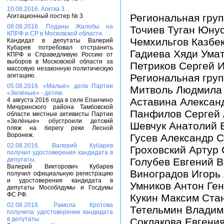
10.08.2016. Агитка 3.
Региональная гру
Агитационный постер № 3
08.08.2016. Поданы Жалобы на
Точиев Туган Юну
КПРФ и СР в Московской области.
Чемхильгов Казбе
Кандидат в депутаты Валерий
Кубарев потребовал отстранить
Гадиева Хяди Ума
КПРФ и Справедливую Россию от
выборов в Московской области за
Петриков Сергей 
массовую незаконную политическую
агитацию.
Региональная груп
05.08.2016. «Малые» дела Партии
Митволь Людмила
«Зелёные» - детям.
Аставина Алексан
4 августа 2016 года в селе Епанчино
Мичуринского района Тамбовской
Панфилов Сергей 
области местные активисты Партии
«Зелёные» обустроили детский
Шевчук Анатолий 
пляж на берегу реки Лесной
Воронеж.
Гусев Александр 
02.08.2016. Валерий Кубарев
Гроховский Артур
получил удостоверения кандидата в
депутаты.
Голубев Евгений 
Валерий Викторович Кубарев
Виноградов Игорь
получил официальную регистрацию
и удостоверения кандидата в
Умников Антон Ге
депутаты Мособлдумы и Госдумы
ФС РФ.
Кукин Максим Ста
02.08.2016. Рамола Кротова
Тетельмин Владим
получила удостоверение кандидата
в депутаты.
Соклакова Евгени