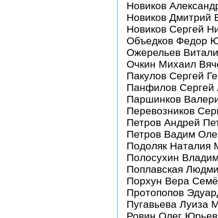
Новиков Александ
Новиков Дмитрий 
Новиков Сергей Н
Объедков Федор Ю
Ожерельев Витали
Очкин Михаил Вяч
Пакулов Сергей Г
Панфилов Сергей 
Паршинков Валери
Перевозников Сер
Петров Андрей Пе
Петров Вадим Оле
Подоляк Наталия 
Полосухин Владим
Поплавская Людми
Порхун Вера Семё
Протопопов Эдуар
Пугавьева Луиза 
Ровин Олег Юрьев