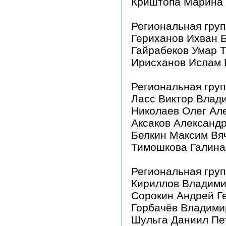
Криштопа Марина
Региональная груп
Гериханов Ихван 
Гайрабеков Умар 
Ирисханов Ислам 
Региональная гру
Ласс Виктор Влад
Николаев Олег Ал
Аксаков Александ
Белкин Максим Вя
Тимошкова Галина
Региональная груп
Кириллов Владими
Сорокин Андрей Г
Горбачёв Владими
Шульга Даниил Пе