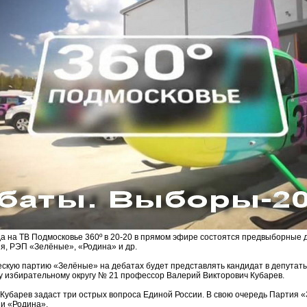
да на ТВ Подмосковье 360º в 20-20 в прямом эфире состоятся предвыборные 
я, РЭП «Зелёные», «Родина» и др.
ескую партию «Зелёные» на дебатах будет представлять кандидат в депута
 избирательному округу № 21 профессор Валерий Викторович Кубарев.
убарев задаст три острых вопроса Единой России. В свою очередь Партия 
ии «Родина».