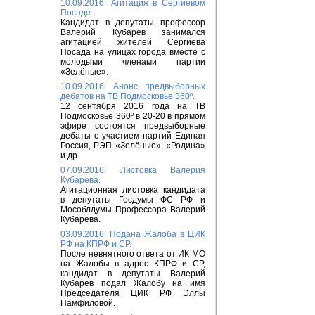
10.09.2016. Агитация в Сергиевом
Посаде.
Кандидат в депутаты профессор
Валерий Кубарев занимался
агитацией жителей Сергиева
Посада на улицах города вместе с
молодыми членами партии
«Зелёные».
10.09.2016. Анонс предвыборных
дебатов на ТВ Подмосковье 360º.
12 сентября 2016 года на ТВ
Подмосковье 360º в 20-20 в прямом
эфире состоятся предвыборные
дебаты с участием партий Единая
Россия, РЭП «Зелёные», «Родина»
и др.
07.09.2016. Листовка Валерия
Кубарева.
Агитационная листовка кандидата
в депутаты Госдумы ФС РФ и
Мособлдумы Профессора Валерий
Кубарева.
03.09.2016. Подана Жалоба в ЦИК
РФ на КПРФ и СР.
После невнятного ответа от ИК МО
на Жалобы в адрес КПРФ и СР,
кандидат в депутаты Валерий
Кубарев подал Жалобу на имя
Председателя ЦИК РФ Эллы
Памфиловой.