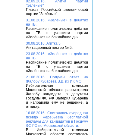
02.09.2016. Агитка партии
"Зелёные"
Плакат Российской экологической
партии "Зелёные"
31.08.2016. «Зелёные» в дебатах
на ТВ.
Расписание политических дебатов
на ТВ с участием партии
«Зелёные» на ближайшие дни.
30.08.2016. Агитка 5
Агитационный постер № 5.
23.08.2016. «Зелёные» в дебатах
на ТВ.
Расписание политических дебатов
на ТВ с участием партии
«Зелёные» на ближайшие дни.
21.08.2016. Получен ответ на
Жалобу Кубарева В.В. из ИК МО.
Избирательная комиссия
Московской области рассмотрела
Жалобу кандидата в депутаты
Госдумы ФС РФ Валерия Кубарева
и направила ему не решение, а
отписку.
16.08.2016. Состоялась очередная
псевдо жеребьевка бесплатной
рекламы для кандидатов в Госдуму
ФС РФ по Московской области.
В Избирательной комиссии
Московской области состоялась