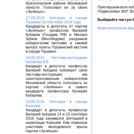
Красногорском районе Московской
Приглашаем всех изб
области. Голосовал он за своих
Подмосковье 360º. В
«Зелёных».
17.09.2016. Агитация в городе
Выбирайте чистую 
Пушкино 16 сентября 2016 года.
Кандидаты в депутаты от партии
#партиязеленые
#в
«Зелёные» профессор Валерий
Кубарев (Госдума РФ) и Михаил
Зубков (Мособлдума) раздавали
избирателям листовки и свежий
выпуск газеты Пушкинский вестник
в городе Пушкино.
16.09.2016. Листовка-инструкция
Кубарева В.В.
Кандидат в депутаты профессор
Валерий Кубарев публикует свою
листовку-инструкцию, как
заинтересованным избирателям
Московской области голосовать за
партию «Зелёные» и самого
кандидата профессора Валерия
Кубарева.
15.09.2016. Агитация в городе
Королёв.
Кандидат в депутаты профессор
Валерий Кубарев 14 и 15 сентября
2016 года занимался агитацией в
наукограде Королёв. Ему помогали
участники молодежного крыла
партии «Зелёные».