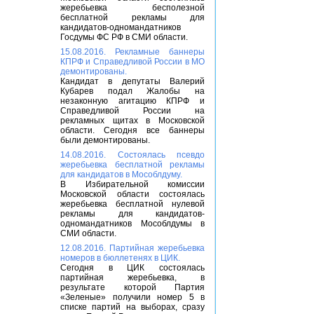
жеребьевка бесполезной
бесплатной рекламы для
кандидатов-одномандатников
Госдумы ФС РФ в СМИ области.
15.08.2016. Рекламные баннеры
КПРФ и Справедливой России в МО
демонтированы.
Кандидат в депутаты Валерий
Кубарев подал Жалобы на
незаконную агитацию КПРФ и
Справедливой России на
рекламных щитах в Московской
области. Сегодня все баннеры
были демонтированы.
14.08.2016. Состоялась псевдо
жеребьевка бесплатной рекламы
для кандидатов в Мособлдуму.
В Избирательной комиссии
Московской области состоялась
жеребьевка бесплатной нулевой
рекламы для кандидатов-
одномандатников Мособлдумы в
СМИ области.
12.08.2016. Партийная жеребьевка
номеров в бюллетенях в ЦИК.
Сегодня в ЦИК состоялась
партийная жеребьевка, в
результате которой Партия
«Зеленые» получили номер 5 в
списке партий на выборах, сразу