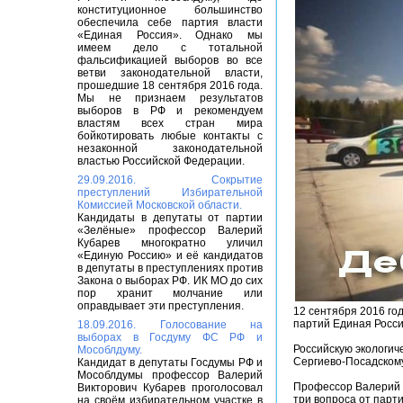
конституционное большинство
обеспечила себе партия власти
«Единая Россия». Однако мы
имеем дело с тотальной
фальсификацией выборов во все
ветви законодательной власти,
прошедшие 18 сентября 2016 года.
Мы не признаем результатов
выборов в РФ и рекомендуем
властям всех стран мира
бойкотировать любые контакты с
незаконной законодательной
властью Российской Федерации.
29.09.2016. Сокрытие
преступлений Избирательной
Комиссией Московской области.
Кандидаты в депутаты от партии
«Зелёные» профессор Валерий
Кубарев многократно уличил
«Единую Россию» и её кандидатов
в депутаты в преступлениях против
Закона о выборах РФ. ИК МО до сих
пор хранит молчание или
оправдывает эти преступления.
12 сентября 2016 го
партий Единая Росси
18.09.2016. Голосование на
выборах в Госдуму ФС РФ и
Российскую экологич
Мособлдуму.
Сергиево-Посадскому
Кандидат в депутаты Госдумы РФ и
Мособлдумы профессор Валерий
Профессор Валерий К
Викторович Кубарев проголосовал
три вопроса от парт
на своём избирательном участке в