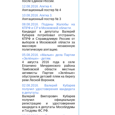
после Единой России.
12.08.2016. Агитка 4.
Агитационный постер № 4
10.08.2016. Агитка 3.
Агитационный постер № 3
08.08.2016. Поданы Жалобы на
КПРФ и СР в Московской области.
Кандидат в депутаты Валерий
Кубарев потребовал отстранить
КПРФ и Справедливую Россию от
выборов в Московской области за
массовую незаконную
политическую агитацию.
05.08.2016. «Малые» дела Партии
«Зелёные» - детям.
4 августа 2016 года в селе
Епанчино Мичуринского района
Тамбовской области местные
активисты Партии «Зелёные»
обустроили детский пляж на берегу
реки Лесной Воронеж.
02.08.2016. Валерий Кубарев
получил удостоверения кандидата
в депутаты.
Валерий Викторович Кубарев
получил официальную
регистрацию и удостоверения
кандидата в депутаты Мособлдумы
и Госдумы ФС РФ.