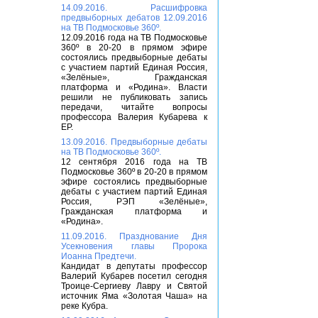
14.09.2016. Расшифровка
предвыборных дебатов 12.09.2016
на ТВ Подмосковье 360º.
12.09.2016 года на ТВ Подмосковье
360º в 20-20 в прямом эфире
состоялись предвыборные дебаты
с участием партий Единая Россия,
«Зелёные», Гражданская
платформа и «Родина». Власти
решили не публиковать запись
передачи, читайте вопросы
профессора Валерия Кубарева к
ЕР.
13.09.2016. Предвыборные дебаты
на ТВ Подмосковье 360º.
12 сентября 2016 года на ТВ
Подмосковье 360º в 20-20 в прямом
эфире состоялись предвыборные
дебаты с участием партий Единая
Россия, РЭП «Зелёные»,
Гражданская платформа и
«Родина».
11.09.2016. Празднование Дня
Усекновения главы Пророка
Иоанна Предтечи.
Кандидат в депутаты профессор
Валерий Кубарев посетил сегодня
Троице-Сергиеву Лавру и Святой
источник Яма «Золотая Чаша» на
реке Кубра.