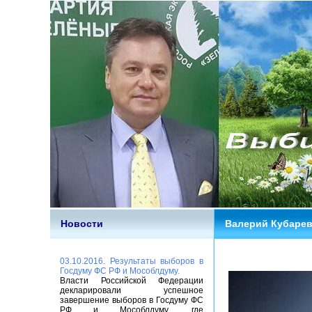
Новости
Валерий Кубарев 
03.10.2016. Результаты выборов в
Госдуму ФС РФ и Мособлдуму.
Власти Российской Федерации
декларировали успешное
завершение выборов в Госдуму ФС
РФ и Мособлдуму, где