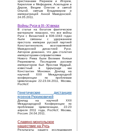
христианами Рюриком и Игорем,
Кириллом и Мефодием, Аскольдом и
Диром, Вещим Олегом и святой
Ольгой, святым Владимиром и
императрицей Анной Македонской.
24.05.2011.
Войны Руси в IX–XI веках
В статье на богатом фактическом
материале показано, что все войны
Руси с Византией в 836-1043 годах
были связаны с удержанием
престола империи русской партией
Константинополя, возглавляемой
Македонской династией Руси.
Автором доказано, что два столетия
императорами-соправителями
Нового Рима были Великие Князья
Рюриковичи. Последним русским
императором был Ярослав Мудрый,
известный в Царьграде как
Константин Мономах. Доклад на
научной XXII Международной
конференции по проблемам
Цивилизации 22-23.04.2011, Москва,
РосНоУ.
Генетические дистанции
кузенов Рюриковичей
Доклад на научной XXII
Международной Конференции по
проблемам Цивилизации, 22-23
апреля 2011 года, РосНоУ, Москва,
Россия. 24.04.2011.
Славяно-монгольское
нашествие на Русь
Результаты нашего исследования