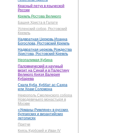
Красный петух в языческой
России
Кремль Ростова Великого
Башня Христа в Галате
Успенский собор, Ростовский
Кремль
Надвратная Церковь Иоанна
Богослова, Ростовский Кремль
Надвратная церковь Рождества
Христова, Ростовский Кремль
Неопалимая Кубина
Паломнический и научный
визит на Синай и в Палестину
Великого Князя Валерия
Кубарева
Скала Куба, Куббат ас-Сахра
или Храм Соломона
Некрополь Смоленского собора
Новодевичьего монастыря в
Москве
«Урманы-Римляне» в русских,
булгарских и византийских
летописях
Притчи
Князь Курбский и Иван IV