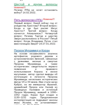
Шестой и другие вопросы
Новинка!!!
Почему РПЦ не хочет остановить
войну? 14.02.2022.
Новинка!!!
Пять вопросов к РПЦ
Первый вопрос: Какой сейчас год от
рождества Христова? Второй вопрос:
Когда и где был распят Иисус
Христос? Третий вопрос: Когда
начнется Апокалипсис? Четвертый
вопрос: Почему Тартар и царство
Зверя расположено в России? Пятый
вопрос: Когда Владимир Путин стал
вместилищем Зверя? 24-27.01.2022.
Пророк Мухаммед и Коран
На основе независимого анализа
артефактов, родового дерева и
астрономических явлений, связанных
с деяниями, жизнью и смертью
Пророка Мухаммеда, а также
исторических свидетельств первого
появления и правового
использования Корана в жизни
мусульман, автор сделал выводы об
интеграции в личности Пророка
Мухаммеда нескольких исторических
фигур VII и XII веков. Ими стали каган
Кубрат, он же император Ираклий,
аравийский Пророк или Халиф из
Праведных Халифов и истинный
Пророк Мухаммед, живший в 1090–
1052 годах. Коран был создан в
1130–1152 годах. Предложенная
интерпретация не подрывает каноны
веры Ислама, но устанавливает