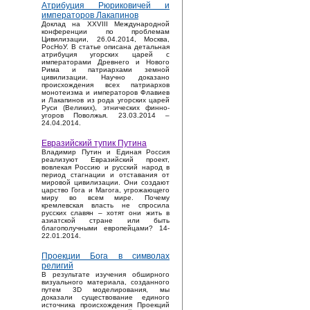
Атрибуция Рюриковичей и
императоров Лакапинов
Доклад на XXVIII Международной
конференции по проблемам
Цивилизации, 26.04.2014, Москва,
РосНоУ. В статье описана детальная
атрибуция угорских царей с
императорами Древнего и Нового
Рима и патриархами земной
цивилизации. Научно доказано
происхождения всех патриархов
монотеизма и императоров Флавиев
и Лакапинов из рода угорских царей
Руси (Великих), этнических финно-
угоров Поволжья. 23.03.2014 –
24.04.2014.
Евразийский тупик Путина
Владимир Путин и Единая Россия
реализуют Евразийский проект,
вовлекая Россию и русский народ в
период стагнации и отставания от
мировой цивилизации. Они создают
царство Гога и Магога, угрожающего
миру во всем мире. Почему
кремлевская власть не спросила
русских славян – хотят они жить в
азиатской стране или быть
благополучными европейцами? 14-
22.01.2014.
Проекции Бога в символах
религий
В результате изучения обширного
визуального материала, созданного
путем 3D моделирования, мы
доказали существование единого
источника происхождения Проекций