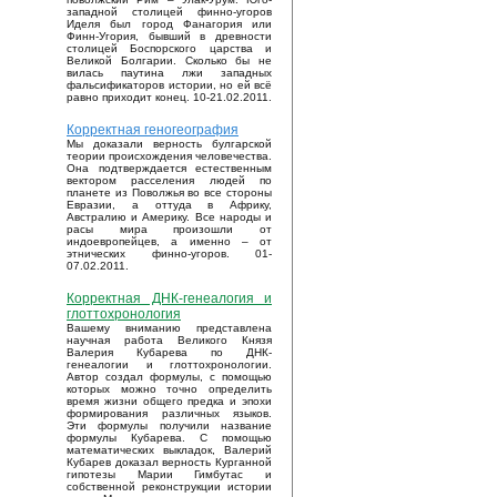
западной столицей финно-угоров
Иделя был город Фанагория или
Финн-Угория, бывший в древности
столицей Боспорского царства и
Великой Болгарии. Сколько бы не
вилась паутина лжи западных
фальсификаторов истории, но ей всё
равно приходит конец. 10-21.02.2011.
Корректная геногеография
Мы доказали верность булгарской
теории происхождения человечества.
Она подтверждается естественным
вектором расселения людей по
планете из Поволжья во все стороны
Евразии, а оттуда в Африку,
Австралию и Америку. Все народы и
расы мира произошли от
индоевропейцев, а именно – от
этнических финно-угоров. 01-
07.02.2011.
Корректная ДНК-генеалогия и
глоттохронология
Вашему вниманию представлена
научная работа Великого Князя
Валерия Кубарева по ДНК-
генеалогии и глоттохронологии.
Автор создал формулы, с помощью
которых можно точно определить
время жизни общего предка и эпохи
формирования различных языков.
Эти формулы получили название
формулы Кубарева. С помощью
математических выкладок, Валерий
Кубарев доказал верность Курганной
гипотезы Марии Гимбутас и
собственной реконструкции истории