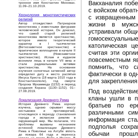
Вакханалия побе
тронное имя Константин Мономах.
11.09–21.10.2019.
с войском обратн
Хронология монотеистических
с извращенным 
религий
жизни в мужск
Автор отождествил Патриархов
монотеизма с известными фигурами
устраивали общи
человеческой истории. Он доказал,
что самой старой религией
гомосексуаль
монотеизма является христианство,
которое имело теоретический
характер в I тысячелетии
католическая ц
(Ветхозаветное христианство) и
практическое воплощение в начале II
считая эти орги
тысячелетия (Новозаветное
христианство). Ислам и иудаизм
повсеместным яв
возникли лишь в начале VII века и
стали радикальными ветвями
помнить, что 
христианства. На основании
изучения солнечных затмений автор
фактически в од
определил дату и место распятия
Иисуса Христа (18 марта 1010 года в
для закрепления
Константинополе), год смерти
Пророка Мухаммеда (1152) и период
создания Корана (1130–1152). 01–
Под воздействие
27.08.2019.
кланы ушли в п
Локализация Древнего Рима
братьев по ер
История Древнего Рима хорошо
изучена, однако скрывает массу
различными си
нестыковок и противоречий,
относящихся к периоду становления
города и экспансии римлян в
информация стал
окружающий мир. Мы полагаем, что
проблемы вызваны незнанием
подполья сохра
истинной локализации Древнего
Рима в Поволжье на Ахтубе вплоть
обычаи прошл
до пожара 64 года и переноса
города на место Вейи в Италии. В