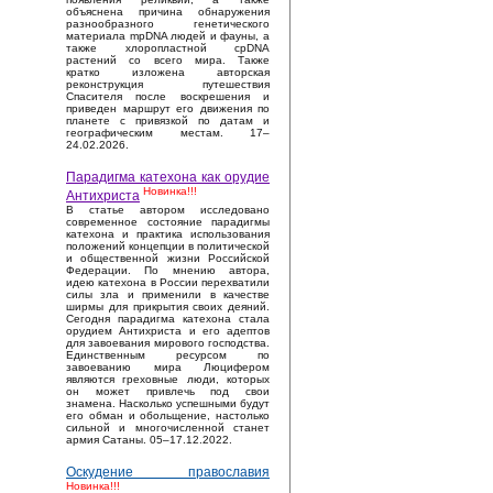
объяснена причина обнаружения
разнообразного генетического
материала mpDNA людей и фауны, а
также хлоропластной cpDNA
растений со всего мира. Также
кратко изложена авторская
реконструкция путешествия
Спасителя после воскрешения и
приведен маршрут его движения по
планете с привязкой по датам и
географическим местам. 17–
24.02.2026.
Парадигма катехона как орудие
Новинка!!!
Антихриста
В статье автором исследовано
современное состояние парадигмы
катехона и практика использования
положений концепции в политической
и общественной жизни Российской
Федерации. По мнению автора,
идею катехона в России перехватили
силы зла и применили в качестве
ширмы для прикрытия своих деяний.
Сегодня парадигма катехона стала
орудием Антихриста и его адептов
для завоевания мирового господства.
Единственным ресурсом по
завоеванию мира Люцифером
являются греховные люди, которых
он может привлечь под свои
знамена. Насколько успешными будут
его обман и обольщение, настолько
сильной и многочисленной станет
армия Сатаны. 05–17.12.2022.
Оскудение православия
Новинка!!!