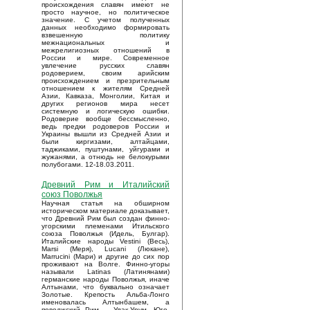
происхождения славян имеют не
просто научное, но политическое
значение. С учетом полученных
данных необходимо формировать
взвешенную политику
межнациональных и
межрелигиозных отношений в
России и мире. Современное
увлечение русских славян
родоверием, своим арийским
происхождением и презрительным
отношением к жителям Средней
Азии, Кавказа, Монголии, Китая и
других регионов мира несет
системную и логическую ошибки.
Родоверие вообще бессмысленно,
ведь предки родоверов России и
Украины вышли из Средней Азии и
были киргизами, алтайцами,
таджиками, пуштунами, уйгурами и
жужанями, а отнюдь не белокурыми
полубогами. 12-18.03.2011.
Древний Рим и Италийский
союз Поволжья
Научная статья на обширном
историческом материале доказывает,
что Древний Рим был создан финно-
угорскими племенами Итильского
союза Поволжья (Идель, Булгар).
Италийские народы Vestini (Весь),
Marsi (Меря), Lucani (Люкане),
Marrucini (Мари) и другие до сих пор
проживают на Волге. Финно-угоры
называли Latinas (Латинянами)
германские народы Поволжья, иначе
Алтынами, что буквально означает
Золотые. Крепость Альба-Лонго
именовалась Алтынбашем, а
поволжский Рим – Улак-Урум. Юго-