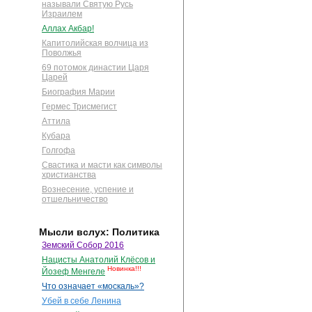
называли Святую Русь
Израилем
Аллах Акбар!
Капитолийская волчица из
Поволжья
69 потомок династии Царя
Царей
Биография Марии
Гермес Трисмегист
Аттила
Кубара
Голгофа
Свастика и масти как символы
христианства
Вознесение, успение и
отшельничество
Мысли вслух: Политика
Земский Собор 2016
Нацисты Анатолий Клёсов и
Новинка!!!
Йозеф Менгеле
Что означает «москаль»?
Убей в себе Ленина