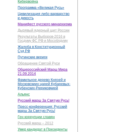
Кибервойна
Программа «Великая Русь»
Цивилизация либо варварство
и дикость
Манифест русского минархизма
Дырявый ядерный щит России
Результаты Выборов-2016 в
Госдуму ФС РФ и Мособлдуму
Жалоба в Конституционный
Суд РФ
Путинские вериги
Обращение Святой Руси
Общероссийский Марш Мира
21.09.2014
Фамильное дерево Князей и
Московскиих царей Кубаревых-
Кубенских-Рюриковчией
Альянс
Русский марш За Святую Русь!
Пресс-конференция: Русский
марш За Святую Русь!
Ген коррупции славян
Русский марш – 2012
Умер кандидат в Президенты