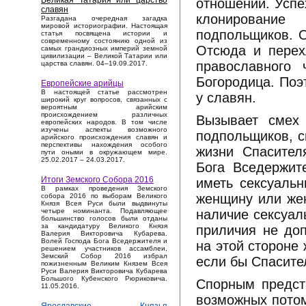
Великая Татария или царство
отношений. Успе
славян
клонирование
Разгадана очередная загадка
мировой историографии. Настоящая
подпольщиков. О
статья посвящена истории и
современному состоянию одной из
Отсюда и перех
самых грандиозных империй земной
цивилизации – Великой Татарии или
православного 
царства славян. 04–19.09.2017.
Богородица. Поэ
Европейские арийцы
В настоящей статье рассмотрен
у славян.
широкий круг вопросов, связанных с
вероятным арийским
происхождением различных
Вызывает смех 
европейских народов. В том числе
изучены аспекты возможного
подпольщиков, с
арийского происхождения славян и
перспективы нахождения особого
жизни Спасител
пути оными в окружающем мире.
25.02.2017 – 24.03.2017.
Бога Вседержит
Итоги Земского Собора 2016
иметь сексуальн
В рамках проведения Земского
женщину или жен
собора 2016 по выборам Великого
Князя Всея Руси были выдвинуты
наличие сексуал
четыре номинанта. Подавляющее
большинство голосов были отданы
за кандидатуру Великого Князя
приличия не доп
Валерия Викторовича Кубарева.
Волей Господа Бога Вседержителя и
на этой стороне
решением участников ассамблеи,
Земский Собор 2016 избрал
если бы Спасите
пожизненным Великим Князем Всея
Руси Валерия Викторовича Кубарева
Большого Кубенского Рюриковича.
Спорным предст
11.05.2016.
возможных потом