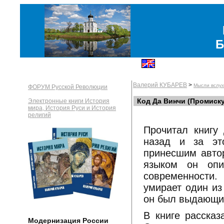
Б
Валерий КУБАРЕВ
>
Мысли вслух
ФОРУМ Русской Революции
Код Да Винчи (Промиску
Электронные книги История
мира, История Руси и История
религий
Прочитал книгу
назад и за эт
принесшим авто
языком он опи
современности.
умирает один из
он был выдающи
В книге рассказ
Модернизация России