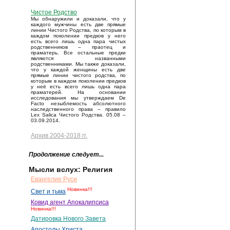
Чистое Родство
Мы обнаружили и доказали, что у
каждого мужчины есть две прямые
линии Чистого Родства, по которым в
каждом поколении предков у него
есть всего лишь одна пара чистых
родственников – праотец и
праматерь. Все остальные предки
являются названными
родственниками. Мы также доказали,
что у каждой женщины есть две
прямые линии чистого родства, по
которым в каждом поколении предков
у неё есть всего лишь одна пара
праматерей. На основании
исследования мы утверждаем De
Facto незыблемость абсолютного
наследственного права – правило
Lex Salica Чистого Родства. 05.08 –
03.09.2014.
Архив 2004-2018 гг.
Продолжение следует...
Мысли вслух: Религия
Евангелие Руси
Новинка!!!
Свет и тьма
Ковид агент Апокалипсиса
Новинка!!!
Датировка Нового Завета
Апостолы Христа