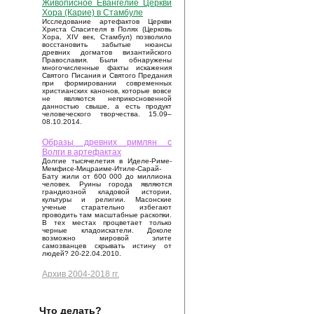
Живописное Евангелие Церкви
Хора (Карие) в Стамбуле
Исследование артефактов Церкви
Христа Спасителя в Полях (Церковь
Хора, XIV век, Стамбул) позволило
восстановить забытые нюансы
древних догматов византийского
Православия. Были обнаружены
многочисленные факты искажения
Святого Писания и Святого Предания
при формировании современных
христианских канонов, которые вовсе
не являются неприкосновенной
данностью свыше, а есть продукт
человеческого творчества. 15.09–
08.10.2014.
Образы древних римлян с
Волги в артефактах
Долгие тысячелетия в Иделе-Риме-
Мемфисе-Мицраиме-Итиле-Сарай-
Бату жили от 600 000 до миллиона
человек. Руины города являются
грандиозной кладовой истории,
культуры и религии. Масонские
ученые старательно избегают
проводить там масштабные раскопки.
В тех местах процветает только
черные кладоискатели. Доколе
возможно мировой элите
самозванцев скрывать истину от
людей? 20-22.04.2010.
Архив 2004-2018 гг.
Что делать?