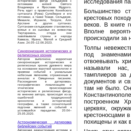
исследования па
исторических фигур сельджуков с
потомками князей Святого
Владимира и Ярослава Мудрого.
Большинство ст
Речь идет о правителях Конийского
султаната (Рума) Сулеймане и его
крестовых походо
потомках, а также Токаке, Сельджуке,
Микаиле, Исраиле, Тогруле, Алп-
веков. В книге 
Арслане и других султанах.
Султанами-сельджуками становились
Вполне вероятн
князья и их сыновья из княжества
Тмутаракань, откуда они
завоёвывали страны и народы
происходили за 
Кавказа, Ирана, Малой и Средней
Азии. 24.05–12.06.2023.
Толпы невежест
Синхронизация исторических и
под знаменам
религиозных хроник
Автором выполнена корректная
отвоевывать хр
синхронизация исторических и
религиозных хроник древнего мира
называли нас,
на основании короткой хронологии и
привязки событий к уникальным
тамплиеров за 
небесным явлениям, отраженным в
анналах и Священных писаниях.
документов и с
Расхождения в датировках,
географических локализациях и
там не было. Он
этническом происхождении
исторических и религиозных фигур,
Константинополе
по мнению автора, происходят из-за
ошибочной традиционной
построенном Х
хронологии и исторической
географии, а также сознательной
церквях, окружа
подгонки явлений и событий к
устоявшейся парадигме. 20.04–
крестоносцами в
25.05.2020.
похищены и как 
Астрономическая датировка
библейских событий
Авторская реконструкция истории и