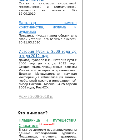
Статья с анализом аномальной
геофизической и климатической
активности на планете. 09-
12.09.2010.
Балтавар – символ
христианства, ислама и
иудаизма
Петрарка: «Когда народ обратится к
своей истории, его величие оживет»
30-31.03.2010
История Руси с 3506 года до
н.э. до 2012 года
Доклад: Кубарев В.В., История Руси с
3506 года до н.э. до 2012 года.
Секция «Цивилизационные аспекты
Российской истории и хронологии».
Десятая Международная научная
конференция «Цивилизация знаний:
глобальный кризис и инновационный
выбор России», Москва, 24-25 апреля
2009 года, РосНОУ.
Архив 2006-2018 гг.
Кто виноват?
Плащаница и путешествия
Новинка!!!
Спасителя
В статье автором проанализированы
данные исследования Туринской
Плащаницы, уточнена датировка
появления реликвии, а также