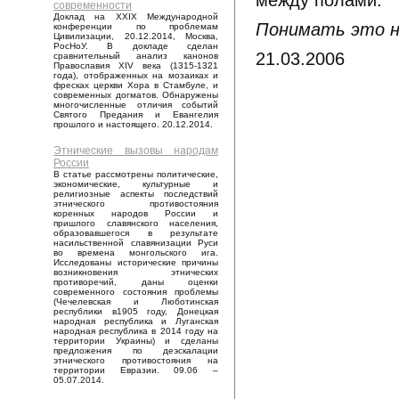
между полами.
современности
Доклад на XXIX Международной
Понимать это н
конференции по проблемам
Цивилизации, 20.12.2014, Москва,
РосНоУ. В докладе сделан
21.03.2006
сравнительный анализ канонов
Православия XIV века (1315-1321
года), отображенных на мозаиках и
фресках церкви Хора в Стамбуле, и
современных догматов. Обнаружены
многочисленные отличия событий
Святого Предания и Евангелия
прошлого и настоящего. 20.12.2014.
Этнические вызовы народам
России
В статье рассмотрены политические,
экономические, культурные и
религиозные аспекты последствий
этнического противостояния
коренных народов России и
пришлого славянского населения,
образовавшегося в результате
насильственной славянизации Руси
во времена монгольского ига.
Исследованы исторические причины
возникновения этнических
противоречий, даны оценки
современного состояния проблемы
(Чечелевская и Люботинская
республики в1905 году, Донецкая
народная республика и Луганская
народная республика в 2014 году на
территории Украины) и сделаны
предложения по деэскалации
этнического противостояния на
территории Евразии. 09.06 –
05.07.2014.