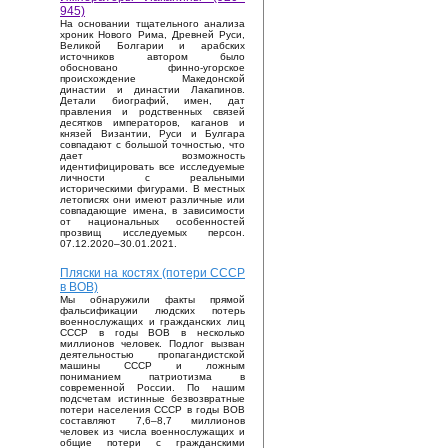
945)
На основании тщательного анализа
хроник Нового Рима, Древней Руси,
Великой Болгарии и арабских
источников автором было
обосновано финно-угорское
происхождение Македонской
династии и династии Лакапинов.
Детали биографий, имен, дат
правления и родственных связей
десятков императоров, каганов и
князей Византии, Руси и Булгара
совпадают с большой точностью, что
дает возможность
идентифицировать все исследуемые
личности с реальными
историческими фигурами. В местных
летописях они имеют различные или
совпадающие имена, в зависимости
от национальных особенностей
прозвищ исследуемых персон.
07.12.2020–30.01.2021.
Пляски на костях (потери СССР
в ВОВ)
Мы обнаружили факты прямой
фальсификации людских потерь
военнослужащих и гражданских лиц
СССР в годы ВОВ в несколько
миллионов человек. Подлог вызван
деятельностью пропагандистской
машины СССР и ложным
пониманием патриотизма в
современной России. По нашим
подсчетам истинные безвозвратные
потери населения СССР в годы ВОВ
составляют 7,6–8,7 миллионов
человек из числа военнослужащих и
общие потери с гражданскими