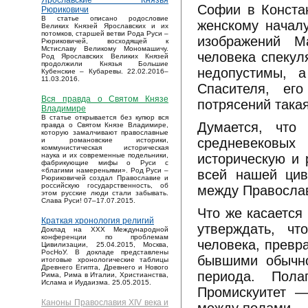
Ярославские Князья
Софии в Констан
Рюриковичи
В статье описано родословие
женскому началу
Великих Князей Ярославских и их
потомков, старшей ветви Рода Руси –
изображений М
Рюриковичей, восходящей к
Мстиславу Великому Мономашичу.
человека спекул
Род Ярославских Великих Князей
продолжили Князья Большие
недопустимы, 
Кубенские – Кубаревы. 22.02.2016–
11.03.2016.
Спасителя, ег
Вся правда о Святом Князе
потрясений такая
Владимире
В статье открывается без купюр вся
Думается, что
правда о Святом Князе Владимире,
которую замалчивают православные
средневековых
и романовские историки,
коммунистическая историческая
историческую и 
наука и их современные подельники,
фабрикующие мифы о Руси с
«благими намереньями». Род Руси –
всей нашей цив
Рюриковичей создал Православие и
российскую государственность, об
между Правосла
этом русские люди стали забывать.
Слава Руси! 07–17.07.2015.
Что же касается
Краткая хронология религий
утверждать, чт
Доклад на XXX Международной
конференции по проблемам
человека, превр
Цивилизации, 25.04.2015, Москва,
РосНоУ. В докладе представлены
бывшими обычно
итоговые хронологические таблицы
Древнего Египта, Древнего и Нового
периода. Пола
Рима, Рима в Италии, Христианства,
Ислама и Иудаизма. 25.05.2015.
Промискуитет —
Каноны Православия XIV века и