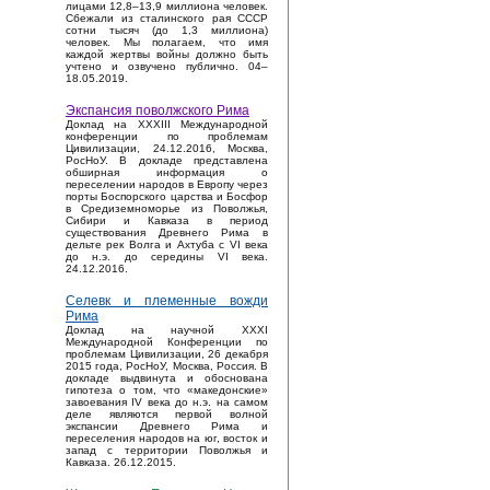
лицами 12,8–13,9 миллиона человек.
Сбежали из сталинского рая СССР
сотни тысяч (до 1,3 миллиона)
человек. Мы полагаем, что имя
каждой жертвы войны должно быть
учтено и озвучено публично. 04–
18.05.2019.
Экспансия поволжского Рима
Доклад на XXXIII Международной
конференции по проблемам
Цивилизации, 24.12.2016, Москва,
РосНоУ. В докладе представлена
обширная информация о
переселении народов в Европу через
порты Боспорского царства и Босфор
в Средиземноморье из Поволжья,
Сибири и Кавказа в период
существования Древнего Рима в
дельте рек Волга и Ахтуба с VI века
до н.э. до середины VI века.
24.12.2016.
Селевк и племенные вожди
Рима
Доклад на научной XXXI
Международной Конференции по
проблемам Цивилизации, 26 декабря
2015 года, РосНоУ, Москва, Россия. В
докладе выдвинута и обоснована
гипотеза о том, что «македонские»
завоевания IV века до н.э. на самом
деле являются первой волной
экспансии Древнего Рима и
переселения народов на юг, восток и
запад с территории Поволжья и
Кавказа. 26.12.2015.