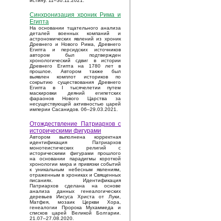
истину. 11–30.11.2021.
Синхронизация хроник Рима и
Египта
На основании тщательного анализа
деталей военных компаний и
астрономических явлений из хроник
Древнего и Нового Рима, Древнего
Египта и персидских источников
автором был подтвержден
хронологический сдвиг в истории
Древнего Египта на 1780 лет в
прошлое. Автором также был
выявлен комплот историков по
сокрытию существования Древнего
Египта в I тысячелетии путем
маскировки деяний египетских
фараонов Нового Царства за
несуществующей активностью царей
империи Сасанидов. 06–29.03.2021.
Отождествление Патриархов с
историческими фигурами
Автором выполнена корректная
идентификация Патриархов
монотеистических религий с
историческими фигурами прошлого
на основании парадигмы короткой
хронологии мира и привязки событий
к уникальным небесным явлениям,
отраженным в хрониках и Священных
писаниях. Идентификация
Патриархов сделана на основе
анализа данных генеалогических
деревьев Иисуса Христа от Луки,
Матфея, мозаик Церкви Хора,
генеалогии Пророка Мухаммеда и
списков царей Великой Болгарии.
21.07–27.08.2020.