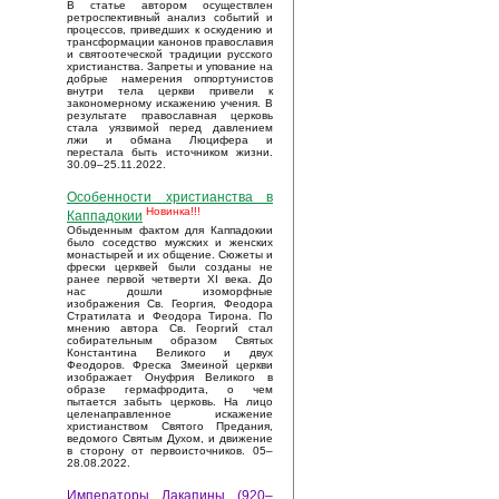
В статье автором осуществлен
ретроспективный анализ событий и
процессов, приведших к оскудению и
трансформации канонов православия
и святоотеческой традиции русского
христианства. Запреты и упование на
добрые намерения оппортунистов
внутри тела церкви привели к
закономерному искажению учения. В
результате православная церковь
стала уязвимой перед давлением
лжи и обмана Люцифера и
перестала быть источником жизни.
30.09–25.11.2022.
Особенности христианства в
Новинка!!!
Каппадокии
Обыденным фактом для Каппадокии
было соседство мужских и женских
монастырей и их общение. Сюжеты и
фрески церквей были созданы не
ранее первой четверти XI века. До
нас дошли изоморфные
изображения Св. Георгия, Феодора
Стратилата и Феодора Тирона. По
мнению автора Св. Георгий стал
собирательным образом Святых
Константина Великого и двух
Феодоров. Фреска Змеиной церкви
изображает Онуфрия Великого в
образе гермафродита, о чем
пытается забыть церковь. На лицо
целенаправленное искажение
христианством Святого Предания,
ведомого Святым Духом, и движение
в сторону от первоисточников. 05–
28.08.2022.
Императоры Лакапины (920–