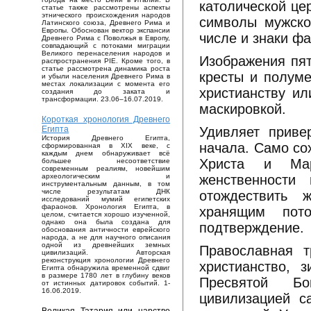
католической це
статье также рассмотрены аспекты
этнического происхождения народов
символы мужског
Латинского союза, Древнего Рима и
Европы. Обоснован вектор экспансии
числе и знаки фа
Древнего Рима с Поволжья в Европу,
совпадающий с потоками миграции
Великого перенаселения народов и
Изображения пят
распространения PIE. Кроме того, в
статье рассмотрена динамика роста
кресты и полуме
и убыли населения Древнего Рима в
местах локализации с момента его
христианству и
создания до заката и
трансформации. 23.06–16.07.2019.
маскировкой.
Короткая хронология Древнего
Удивляет приве
Египта
История Древнего Египта,
начала. Само со
сформированная в XIX веке, с
каждым днем обнаруживает всё
Христа и Мар
большее несоответствие
современным реалиям, новейшим
женственности 
археологическим и
инструментальным данным, в том
числе результатам ДНК
отождествить 
исследований мумий египетских
фараонов. Хронология Египта, в
хранящим пот
целом, считается хорошо изученной,
однако она была создана для
подтверждение.
обоснования античности еврейского
народа, а не для научного описания
одной из древнейших земных
Православная т
цивилизаций. Авторская
реконструкция хронологии Древнего
христианство, 
Египта обнаружила временной сдвиг
в размере 1780 лет в глубину веков
Пресвятой Бо
от истинных датировок событий. 1-
16.06.2019.
цивилизацией с