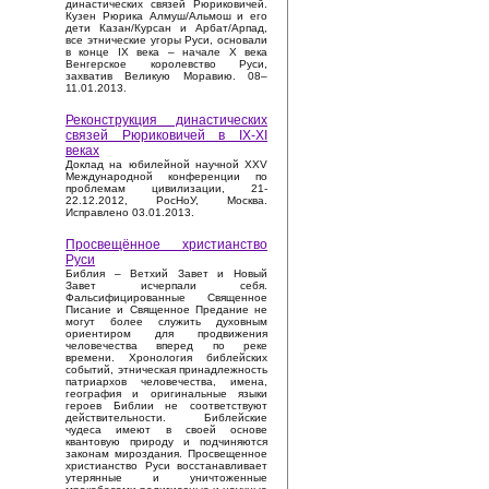
династических связей Рюриковичей.
Кузен Рюрика Алмуш/Альмош и его
дети Казан/Курсан и Арбат/Арпад,
все этнические угоры Руси, основали
в конце IX века – начале X века
Венгерское королевство Руси,
захватив Великую Моравию. 08–
11.01.2013.
Реконструкция династических
связей Рюриковичей в IX-XI
веках
Доклад на юбилейной научной XXV
Международной конференции по
проблемам цивилизации, 21-
22.12.2012, РосНоУ, Москва.
Исправлено 03.01.2013.
Просвещённое христианство
Руси
Библия – Ветхий Завет и Новый
Завет исчерпали себя.
Фальсифицированные Священное
Писание и Священное Предание не
могут более служить духовным
ориентиром для продвижения
человечества вперед по реке
времени. Хронология библейских
событий, этническая принадлежность
патриархов человечества, имена,
география и оригинальные языки
героев Библии не соответствуют
действительности. Библейские
чудеса имеют в своей основе
квантовую природу и подчиняются
законам мироздания. Просвещенное
христианство Руси восстанавливает
утерянные и уничтоженные