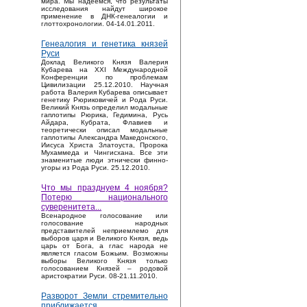
мира. Мы надеемся, что результаты
исследования найдут широкое
применение в ДНК-генеалогии и
глоттохронологии. 04-14.01.2011.
Генеалогия и генетика князей
Руси
Доклад Великого Князя Валерия
Кубарева на XXI Международной
Конференции по проблемам
Цивилизации 25.12.2010. Научная
работа Валерия Кубарева описывает
генетику Рюриковичей и Рода Руси.
Великий Князь определил модальные
гаплотипы Рюрика, Гедимина, Русь
Айдара, Кубрата, Флавиев и
теоретически описал модальные
гаплотипы Александра Македонского,
Иисуса Христа Златоуста, Пророка
Мухаммеда и Чингисхана. Все эти
знаменитые люди этнически финно-
угоры из Рода Руси. 25.12.2010.
Что мы празднуем 4 ноября?
Потерю национального
суверенитета...
Bсенародное голосование или
голосование народных
представителей неприемлемо для
выборов царя и Великого Князя, ведь
царь от Бога, а глас народа не
является гласом Божьим. Возможны
выборы Великого Князя только
голосованием Князей – родовой
аристократии Руси. 08-21.11.2010.
Разворот Земли стремительно
приближается