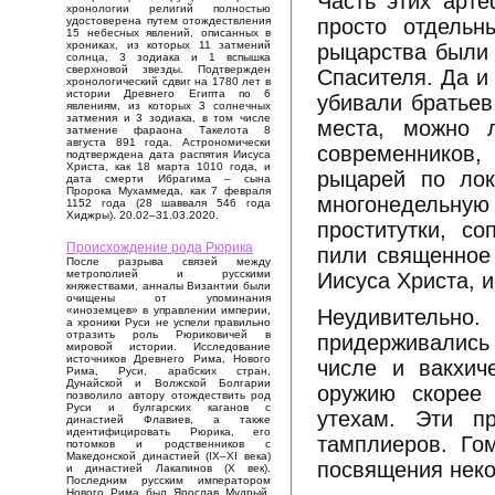
Часть этих арт
хронологии религий полностью
просто отдельн
удостоверена путем отождествления
15 небесных явлений, описанных в
хрониках, из которых 11 затмений
рыцарства были 
солнца, 3 зодиака и 1 вспышка
сверхновой звезды. Подтвержден
Спасителя. Да и
хронологический сдвиг на 1780 лет в
истории Древнего Египта по 6
убивали братьев
явлениям, из которых 3 солнечных
затмения и 3 зодиака, в том числе
места, можно 
затмение фараона Такелота 8
августа 891 года. Астрономически
современников,
подтверждена дата распятия Иисуса
Христа, как 18 марта 1010 года, и
рыцарей по лок
дата смерти Ибрагима – сына
Пророка Мухаммеда, как 7 февраля
многонедельную
1152 года (28 шавваля 546 года
Хиджры). 20.02–31.03.2020.
проститутки, с
Происхождение рода Рюрика
пили священное 
После разрыва связей между
метрополией и русскими
Иисуса Христа, и
княжествами, анналы Византии были
очищены от упоминания
«иноземцев» в управлении империи,
Неудивительн
а хроники Руси не успели правильно
отразить роль Рюриковичей в
придерживались 
мировой истории. Исследование
источников Древнего Рима, Нового
числе и вакхич
Рима, Руси, арабских стран,
Дунайской и Волжской Болгарии
оружию скорее
позволило автору отождествить род
Руси и булгарских каганов с
утехам. Эти п
династией Флавиев, а также
идентифицировать Рюрика, его
тамплиеров. Го
потомков и родственников с
Македонской династией (IX–XI века)
посвящения неко
и династией Лакапинов (X век).
Последним русским императором
Нового Рима был Ярослав Мудрый,