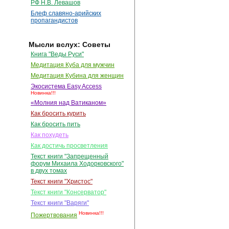
РФ Н.В. Левашов
Блеф славяно-арийских
пропагандистов
Мысли вслух: Советы
Книга "Веды Руси"
Медитация Куба для мужчин
Медитация Кубина для женщин
Экосистема Easy Access
Новинка!!!
«Молния над Ватиканом»
Как бросить курить
Как бросить пить
Как похудеть
Как достичь просветления
Текст книги "Запрещенный
форум Михаила Ходорковского"
в двух томах
Текст книги "Христос"
Текст книги "Консерватор"
Текст книги "Варяги"
Новинка!!!
Пожертвования