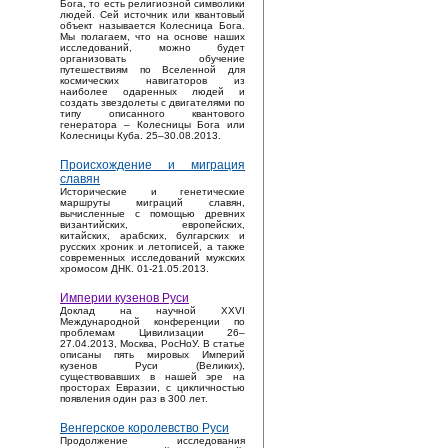
Бога, то есть религиозной символики
людей. Сей источник или квантовый
объект называется Колесница Бога.
Мы полагаем, что на основе наших
исследований, можно будет
организовать обучение
путешествиям по Вселенной для
космических навигаторов из
наиболее одаренных людей и
создать звездолеты с двигателями по
типу описанного квантового
генератора – Колесницы Бога или
Колесницы Куба. 25–30.08.2013.
Происхождение и миграция
славян
Исторические и генетические
маршруты миграций славян,
вычисленные с помощью древних
византийских, европейских,
китайских, арабских, булгарских и
русских хроник и летописей, а также
современных исследований мужских
хромосом ДНК. 01-21.05.2013.
Империи кузенов Руси
Доклад на научной XXVI
Международной конференции по
проблемам Цивилизации 26–
27.04.2013, Москва, РосНоУ. В статье
описаны пять мировых Империй
кузенов Руси (Великих),
существовавших в нашей эре на
просторах Евразии, с цикличностью
появления один раз в 300 лет.
Венгерское королевство Руси
Продолжение исследования