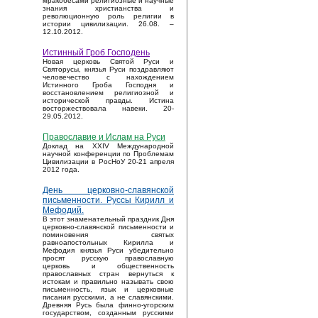
мракобесами религиозные и научные
знания христианства и
революционную роль религии в
истории цивилизации. 26.08. –
12.10.2012.
Истинный Гроб Господень
Новая церковь Святой Руси и
Святорусы, князья Руси поздравляют
человечество с нахождением
Истинного Гроба Господня и
восстановлением религиозной и
исторической правды. Истина
восторжествовала навеки. 20-
29.05.2012.
Православие и Ислам на Руси
Доклад на XXIV Международной
научной конференции по Проблемам
Цивилизации в РосНоУ 20-21 апреля
2012 года.
День церковно-славянской
письменности. Руссы Кирилл и
Мефодий.
В этот знаменательный праздник Дня
церковно-славянской письменности и
поминовения святых
равноапостольных Кирилла и
Мефодия князья Руси убедительно
просят русскую православную
церковь и общественность
православных стран вернуться к
истокам и правильно называть свою
письменность, язык и церковные
писания русскими, а не славянскими.
Древняя Русь была финно-угорским
государством, созданным русскими