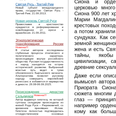
Сиона и орден
Святая Русь - Третий Рим
церковью много
Новый субъект международного
права, государство Святая Русь -
Сиона 900 лет х
Третий Рим, 21.09.2013.
Марии Магдалин
Новая церковь Святой Руси
крестовых поход
Православие и христианство
нуждаются в реформировании и
а потом хранили
освобождении от ереси и
мракобесия. 21.09.2011.
сундуках. Как с
Этнополитическая
земной женщиной
трансформация России
Новинка!!!
жена и есть Свя
В статье автором исследованы
глубинные процессы этнического и
тайны, якобы
политического характера,
происходящие внутри российского
цивилизации, с
общества. Русская государственность
и народ находятся на острие
древние сексуал
исторической развилки. Выбранный
властью путь ведет в тупик
обновленного Кыргызского каганата.
Даже если опис
Альтернатива позволит русскому
народу совершить европейский
вымысел автора 
ренессанс и избавится от варварства
и дикости. 26.08-06.09.2025.
Приората Сиона
Происхождение династии
сюжета многим 
Новинка!!!
Сельджуков
глаз — принцип
Автор выдвинул гипотезу, по которой
султаны сельджуки происходили из
например ордена
князей Рода Руси – Рюриковичей, со
временем принявших Ислам.
кому как больш
Гипотеза полностью подтвердилась
отождествлением основных