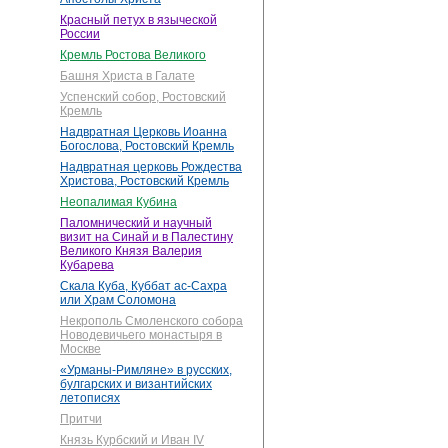
Красный петух в языческой
России
Кремль Ростова Великого
Башня Христа в Галате
Успенский собор, Ростовский
Кремль
Надвратная Церковь Иоанна
Богослова, Ростовский Кремль
Надвратная церковь Рождества
Христова, Ростовский Кремль
Неопалимая Кубина
Паломнический и научный
визит на Синай и в Палестину
Великого Князя Валерия
Кубарева
Скала Куба, Куббат ас-Сахра
или Храм Соломона
Некрополь Смоленского собора
Новодевичьего монастыря в
Москве
«Урманы-Римляне» в русских,
булгарских и византийских
летописях
Притчи
Князь Курбский и Иван IV