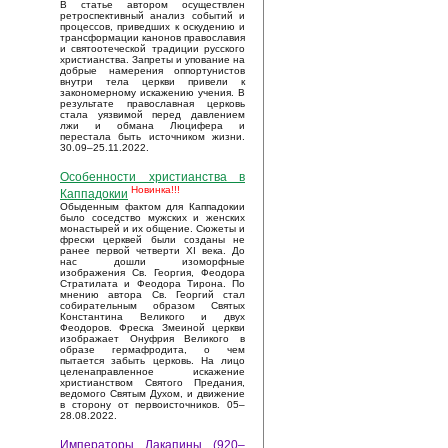
В статье автором осуществлен
ретроспективный анализ событий и
процессов, приведших к оскудению и
трансформации канонов православия
и святоотеческой традиции русского
христианства. Запреты и упование на
добрые намерения оппортунистов
внутри тела церкви привели к
закономерному искажению учения. В
результате православная церковь
стала уязвимой перед давлением
лжи и обмана Люцифера и
перестала быть источником жизни.
30.09–25.11.2022.
Особенности христианства в
Новинка!!!
Каппадокии
Обыденным фактом для Каппадокии
было соседство мужских и женских
монастырей и их общение. Сюжеты и
фрески церквей были созданы не
ранее первой четверти XI века. До
нас дошли изоморфные
изображения Св. Георгия, Феодора
Стратилата и Феодора Тирона. По
мнению автора Св. Георгий стал
собирательным образом Святых
Константина Великого и двух
Феодоров. Фреска Змеиной церкви
изображает Онуфрия Великого в
образе гермафродита, о чем
пытается забыть церковь. На лицо
целенаправленное искажение
христианством Святого Предания,
ведомого Святым Духом, и движение
в сторону от первоисточников. 05–
28.08.2022.
Императоры Лакапины (920–