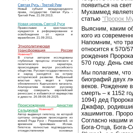
появиться на свет
Святая Русь - Третий Рим
Новый субъект международного
Мухаммед являетс
права, государство Святая Русь -
Третий Рим, 21.09.2013.
статью
"Пророк М
Новая церковь Святой Руси
Выясним, каким об
Православие и христианство
нуждаются в реформировании и
кого из современн
освобождении от ереси и
мракобесия. 21.09.2011.
Напомним, что тр
Этнополитическая
относится к 570/5
трансформация России
рождения Пророка 
Новинка!!!
В статье автором исследованы
глубинные процессы этнического и
570 году. День см
политического характера,
происходящие внутри российского
общества. Русская государственность
Мы полагаем, что
и народ находятся на острие
исторической развилки. Выбранный
биографий двух люд
властью путь ведет в тупик
обновленного Кыргызского каганата.
веков. Рождение в
Альтернатива позволит русскому
народу совершить европейский
смерть – к 1152 г
ренессанс и избавится от варварства
и дикости. 26.08-06.09.2025.
1094) дед Пророк
Джафар, родивший
Происхождение династии
Новинка!!!
Сельджуков
хашимитов. Проро
Автор выдвинул гипотезу, по которой
султаны сельджуки происходили из
Согласно нашим и
князей Рода Руси – Рюриковичей, со
временем принявших Ислам.
Бога-Отца, Бога-
Гипотеза полностью подтвердилась
отождествлением основных