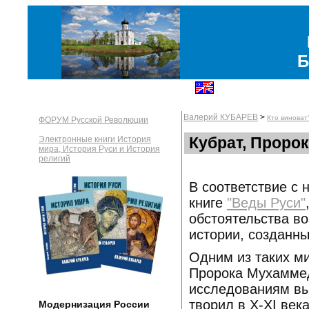
Б
Валерий КУБАРЕВ
>
Кто виноват
ФОРУМ Русской Революции
Кубрат, Проро
Электронные книги История
мира, История Руси и История
религий
В соответствие с 
книге
"Веды Руси"
обстоятельства в
истории, созданны
Одним из таких м
Пророка Мухаммед
исследованиям вых
творил в X-XI век
Модернизация России