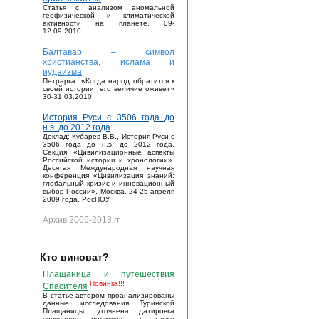
Статья с анализом аномальной
геофизической и климатической
активности на планете. 09-
12.09.2010.
Балтавар – символ
христианства, ислама и
иудаизма
Петрарка: «Когда народ обратится к
своей истории, его величие оживет»
30-31.03.2010
История Руси с 3506 года до
н.э. до 2012 года
Доклад: Кубарев В.В., История Руси с
3506 года до н.э. до 2012 года.
Секция «Цивилизационные аспекты
Российской истории и хронологии».
Десятая Международная научная
конференция «Цивилизация знаний:
глобальный кризис и инновационный
выбор России», Москва, 24-25 апреля
2009 года, РосНОУ.
Архив 2006-2018 гг.
Кто виноват?
Плащаница и путешествия
Новинка!!!
Спасителя
В статье автором проанализированы
данные исследования Туринской
Плащаницы, уточнена датировка
появления реликвии, а также