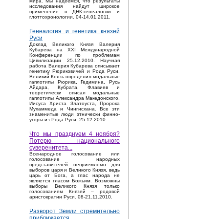
мира. Мы надеемся, что результаты
исследования найдут широкое
применение в ДНК-генеалогии и
глоттохронологии. 04-14.01.2011.
Генеалогия и генетика князей
Руси
Доклад Великого Князя Валерия
Кубарева на XXI Международной
Конференции по проблемам
Цивилизации 25.12.2010. Научная
работа Валерия Кубарева описывает
генетику Рюриковичей и Рода Руси.
Великий Князь определил модальные
гаплотипы Рюрика, Гедимина, Русь
Айдара, Кубрата, Флавиев и
теоретически описал модальные
гаплотипы Александра Македонского,
Иисуса Христа Златоуста, Пророка
Мухаммеда и Чингисхана. Все эти
знаменитые люди этнически финно-
угоры из Рода Руси. 25.12.2010.
Что мы празднуем 4 ноября?
Потерю национального
суверенитета...
Bсенародное голосование или
голосование народных
представителей неприемлемо для
выборов царя и Великого Князя, ведь
царь от Бога, а глас народа не
является гласом Божьим. Возможны
выборы Великого Князя только
голосованием Князей – родовой
аристократии Руси. 08-21.11.2010.
Разворот Земли стремительно
приближается