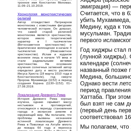
тронное имя Константин Мономах.
эмиграция) — пер
11.09–21.10.2019.
Считается, что в 
Хронология монотеистических
религий
убить Мухаммеда,
Автор отождествил Патриархов
Медину, куда к то
монотеизма с известными фигурами
человеческой истории. Он доказал,
мусульман. Тради
что самой старой религией
монотеизма является христианство,
которое имело теоретический
первого исламског
характер в I тысячелетии
(Ветхозаветное христианство) и
практическое воплощение в начале II
Год хиджры стал 
тысячелетия (Новозаветное
христианство). Ислам и иудаизм
(лунной хиджры). 
возникли лишь в начале VII века и
стали радикальными ветвями
календаре (солнеч
христианства. На основании
изучения солнечных затмений автор
названный позже 
определил дату и место распятия
Иисуса Христа (18 марта 1010 года в
Медина, большинст
Константинополе), год смерти
Пророка Мухаммеда (1152) и период
Однако вести лето
создания Корана (1130–1152). 01–
27.08.2019.
период правления
Локализация Древнего Рима
Хаттаба. При этом
История Древнего Рима хорошо
был взят не сам д
изучена, однако скрывает массу
нестыковок и противоречий,
относящихся к периоду становления
(первый день перв
города и экспансии римлян в
окружающий мир. Мы полагаем, что
соответствовал 1
проблемы вызваны незнанием
истинной локализации Древнего
Рима в Поволжье на Ахтубе вплоть
Мы полагаем, что
до пожара 64 года и переноса
города на место Вейи в Италии. В