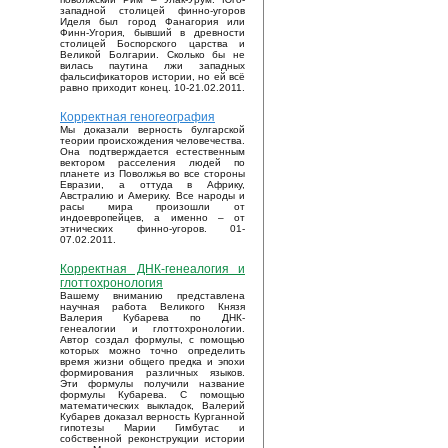
западной столицей финно-угоров
Иделя был город Фанагория или
Финн-Угория, бывший в древности
столицей Боспорского царства и
Великой Болгарии. Сколько бы не
вилась паутина лжи западных
фальсификаторов истории, но ей всё
равно приходит конец. 10-21.02.2011.
Корректная геногеография
Мы доказали верность булгарской
теории происхождения человечества.
Она подтверждается естественным
вектором расселения людей по
планете из Поволжья во все стороны
Евразии, а оттуда в Африку,
Австралию и Америку. Все народы и
расы мира произошли от
индоевропейцев, а именно – от
этнических финно-угоров. 01-
07.02.2011.
Корректная ДНК-генеалогия и
глоттохронология
Вашему вниманию представлена
научная работа Великого Князя
Валерия Кубарева по ДНК-
генеалогии и глоттохронологии.
Автор создал формулы, с помощью
которых можно точно определить
время жизни общего предка и эпохи
формирования различных языков.
Эти формулы получили название
формулы Кубарева. С помощью
математических выкладок, Валерий
Кубарев доказал верность Курганной
гипотезы Марии Гимбутас и
собственной реконструкции истории