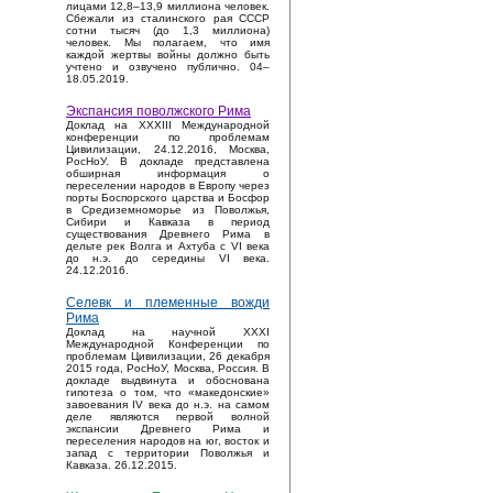
лицами 12,8–13,9 миллиона человек.
Сбежали из сталинского рая СССР
сотни тысяч (до 1,3 миллиона)
человек. Мы полагаем, что имя
каждой жертвы войны должно быть
учтено и озвучено публично. 04–
18.05.2019.
Экспансия поволжского Рима
Доклад на XXXIII Международной
конференции по проблемам
Цивилизации, 24.12.2016, Москва,
РосНоУ. В докладе представлена
обширная информация о
переселении народов в Европу через
порты Боспорского царства и Босфор
в Средиземноморье из Поволжья,
Сибири и Кавказа в период
существования Древнего Рима в
дельте рек Волга и Ахтуба с VI века
до н.э. до середины VI века.
24.12.2016.
Селевк и племенные вожди
Рима
Доклад на научной XXXI
Международной Конференции по
проблемам Цивилизации, 26 декабря
2015 года, РосНоУ, Москва, Россия. В
докладе выдвинута и обоснована
гипотеза о том, что «македонские»
завоевания IV века до н.э. на самом
деле являются первой волной
экспансии Древнего Рима и
переселения народов на юг, восток и
запад с территории Поволжья и
Кавказа. 26.12.2015.