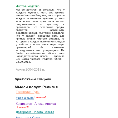
Чистое Родство
Мы обнаружили и доказали, что у
каждого мужчины есть две прямые
линии Чистого Родства, по которым в
каждом поколении предков у него
есть всего лишь одна пара чистых
родственников – праотец и
праматерь. Все остальные предки
являются названными
родственниками. Мы также доказали,
что у каждой женщины есть две
прямые линии чистого родства, по
которым в каждом поколении предков
у неё есть всего лишь одна пара
праматерей. На основании
исследования мы утверждаем De
Facto незыблемость абсолютного
наследственного права – правило
Lex Salica Чистого Родства. 05.08 –
03.09.2014.
Архив 2004-2018 гг.
Продолжение следует...
Мысли вслух: Религия
Евангелие Руси
Новинка!!!
Свет и тьма
Ковид агент Апокалипсиса
Новинка!!!
Датировка Нового Завета
Апостолы Христа