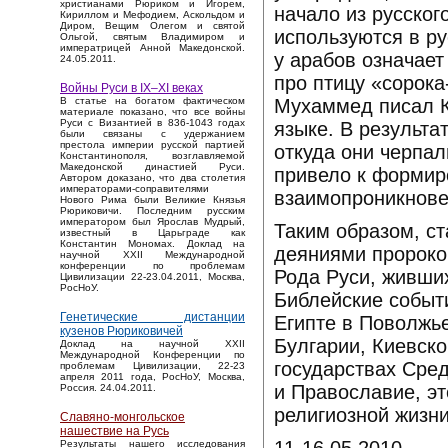
христианами Рюриком и Игорем,
начало из русског
Кириллом и Мефодием, Аскольдом и
Диром, Вещим Олегом и святой
используются в ру
Ольгой, святым Владимиром и
императрицей Анной Македонской.
у арабов означает
24.05.2011.
про птицу «сорока
Войны Руси в IX–XI веках
Мухаммед писал К
В статье на богатом фактическом
материале показано, что все войны
Руси с Византией в 836-1043 годах
языке. В результа
были связаны с удержанием
престола империи русской партией
откуда они черпал
Константинополя, возглавляемой
Македонской династией Руси.
привело к формир
Автором доказано, что два столетия
императорами-соправителями
взаимопроникновен
Нового Рима были Великие Князья
Рюриковичи. Последним русским
императором был Ярослав Мудрый,
Таким образом, с
известный в Царьграде как
Константин Мономах. Доклад на
деяниями пророков
научной XXII Международной
конференции по проблемам
Рода Руси, живши
Цивилизации 22-23.04.2011, Москва,
РосНоУ.
Библейские событ
Генетические дистанции
Египте в Поволжь
кузенов Рюриковичей
Булгарии, Киевско
Доклад на научной XXII
Международной Конференции по
государствах Сред
проблемам Цивилизации, 22-23
апреля 2011 года, РосНоУ, Москва,
и Православие, эт
Россия. 24.04.2011.
религиозной жизни
Славяно-монгольское
нашествие на Русь
Результаты нашего исследования