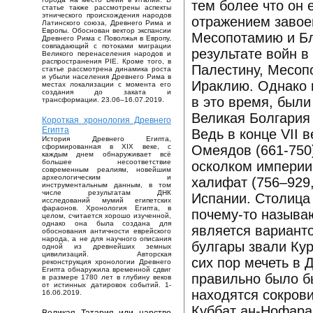
тем более что он 
статье также рассмотрены аспекты
этнического происхождения народов
отражением завое
Латинского союза, Древнего Рима и
Европы. Обоснован вектор экспансии
Месопотамию и Бли
Древнего Рима с Поволжья в Европу,
совпадающий с потоками миграции
результате войн в
Великого перенаселения народов и
распространения PIE. Кроме того, в
Палестину, Месоп
статье рассмотрена динамика роста
и убыли населения Древнего Рима в
Ираклию. Однако 
местах локализации с момента его
создания до заката и
в это время, был
трансформации. 23.06–16.07.2019.
Великая Болгария 
Короткая хронология Древнего
Египта
Ведь в конце VII 
История Древнего Египта,
Омеядов (661-750)
сформированная в XIX веке, с
каждым днем обнаруживает всё
большее несоответствие
осколком империи
современным реалиям, новейшим
археологическим и
халифат (756–929,
инструментальным данным, в том
числе результатам ДНК
Испании. Столица
исследований мумий египетских
фараонов. Хронология Египта, в
почему-то называю
целом, считается хорошо изученной,
однако она была создана для
является вариант
обоснования античности еврейского
народа, а не для научного описания
булгары звали Ку
одной из древнейших земных
цивилизаций. Авторская
сих пор мечеть в
реконструкция хронологии Древнего
Египта обнаружила временной сдвиг
правильно было бы
в размере 1780 лет в глубину веков
от истинных датировок событий. 1-
находятся сокрови
16.06.2019.
Куббат ан-Нофара 