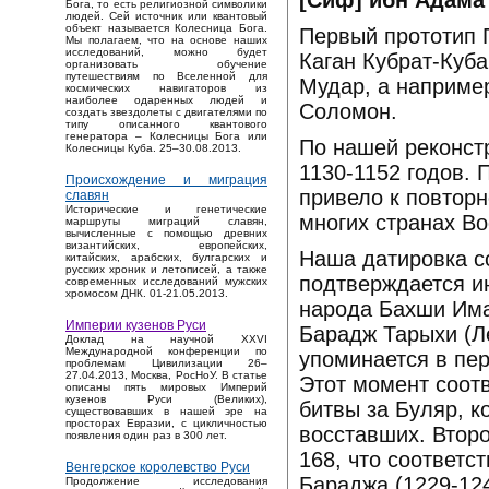
[Сиф] ибн Адама 
Бога, то есть религиозной символики
людей. Сей источник или квантовый
объект называется Колесница Бога.
Первый прототип 
Мы полагаем, что на основе наших
исследований, можно будет
Каган Кубрат-Куб
организовать обучение
путешествиям по Вселенной для
Мудар, а например
космических навигаторов из
наиболее одаренных людей и
Соломон.
создать звездолеты с двигателями по
типу описанного квантового
генератора – Колесницы Бога или
По нашей реконст
Колесницы Куба. 25–30.08.2013.
1130-1152 годов.
Происхождение и миграция
привело к повтор
славян
Исторические и генетические
многих странах Вос
маршруты миграций славян,
вычисленные с помощью древних
византийских, европейских,
Наша датировка со
китайских, арабских, булгарских и
русских хроник и летописей, а также
подтверждается и
современных исследований мужских
хромосом ДНК. 01-21.05.2013.
народа Бахши Има
Империи кузенов Руси
Барадж Тарыхи (Ле
Доклад на научной XXVI
Международной конференции по
упоминается в пе
проблемам Цивилизации 26–
27.04.2013, Москва, РосНоУ. В статье
Этот момент соотв
описаны пять мировых Империй
кузенов Руси (Великих),
битвы за Буляр, к
существовавших в нашей эре на
просторах Евразии, с цикличностью
восставших. Втор
появления один раз в 300 лет.
168, что соответс
Венгерское королевство Руси
Бараджа (1229-124
Продолжение исследования