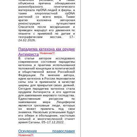
объяснена причина обнаружения
разнообразного генетического
материала mpDNA людей и фауны, а
также хлоропластной cpDNA
растений со всего мира. Также
кратко изложена авторская
реконструкция путешествия
Спасителя после воскрешения и
приведен маршрут его движения по
планете с привязкой по датам и
географическим местам. 17–
24.02.2026.
Парадигма катехона как орудие
Новинка!!!
Антихриста
В статье автором исследовано
современное состояние парадигмы
катехона и практика использования
положений концепции в политической
и общественной жизни Российской
Федерации. По мнению автора,
идею катехона в России перехватили
силы зла и применили в качестве
ширмы для прикрытия своих деяний.
Сегодня парадигма катехона стала
орудием Антихриста и его адептов
для завоевания мирового господства.
Единственным ресурсом по
завоеванию мира Люцифером
являются греховные люди, которых
он может привлечь под свои
знамена. Насколько успешными будут
его обман и обольщение, настолько
сильной и многочисленной станет
армия Сатаны. 05–17.12.2022.
Оскудение православия
Новинка!!!