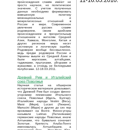
11-16.05.2010.
происхождения славян имеют не
просто научное, но политическое
значение. С учетом полученных
данных необходимо формировать
взвешенную политику
межнациональных и
межрелигиозных отношений в
России и мире. Современное
увлечение русских славян
родоверием, своим арийским
происхождением и презрительным
отношением к жителям Средней
Азии, Кавказа, Монголии, Китая и
других регионов мира несет
системную и логическую ошибки.
Родоверие вообще бессмысленно,
ведь предки родоверов России и
Украины вышли из Средней Азии и
были киргизами, алтайцами,
таджиками, пуштунами, уйгурами и
жужанями, а отнюдь не белокурыми
полубогами. 12-18.03.2011.
Древний Рим и Италийский
союз Поволжья
Научная статья на обширном
историческом материале доказывает,
что Древний Рим был создан финно-
угорскими племенами Итильского
союза Поволжья (Идель, Булгар).
Италийские народы Vestini (Весь),
Marsi (Меря), Lucani (Люкане),
Marrucini (Мари) и другие до сих пор
проживают на Волге. Финно-угоры
называли Latinas (Латинянами)
германские народы Поволжья, иначе
Алтынами, что буквально означает
Золотые. Крепость Альба-Лонго
именовалась Алтынбашем, а
поволжский Рим – Улак-Урум. Юго-