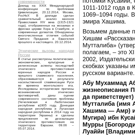
потомки Кусаййи, 
современности
Доклад на XXIX Международной
1011-1012 года в 
конференции по проблемам
Цивилизации, 20.12.2014, Москва,
1069–1094 годы. 
РосНоУ. В докладе сделан
сравнительный анализ канонов
эмира Хашима.
Православия XIV века (1315-1321
года), отображенных на мозаиках и
фресках церкви Хора в Стамбуле, и
Возьмем данные п
современных догматов. Обнаружены
многочисленные отличия событий
Хишам «Рассказанн
Святого Предания и Евангелия
прошлого и настоящего. 20.12.2014.
Мутталиба» (утвер
полагаем, – это XI
Этнические вызовы народам
России
2002, Издательск
В статье рассмотрены политические,
экономические, культурные и
скобках указаны 
религиозные аспекты последствий
этнического противостояния
русском варианте.
коренных народов России и
пришлого славянского населения,
образовавшегося в результате
Абу Мухаммад Аб
насильственной славянизации Руси
во времена монгольского ига.
жизнеописания П
Исследованы исторические причины
возникновения этнических
да приветствует
противоречий, даны оценки
современного состояния проблемы
Мутталиба (имя 
(Чечелевская и Люботинская
республики в1905 году, Донецкая
народная республика и Луганская
Хашима — Амр) и
народная республика в 2014 году на
территории Украины) и сделаны
Мугира) ибн Куса
предложения по деэскалации
этнического противостояния на
Мурры [Богородиц
территории Евразии. 09.06 –
05.07.2014.
Луаййи [Владимир