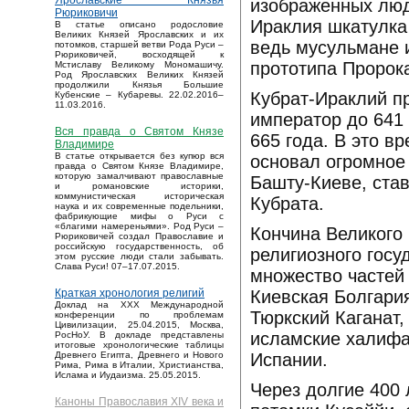
Ярославские Князья
изображенных люд
Рюриковичи
Ираклия шкатулка 
В статье описано родословие
Великих Князей Ярославских и их
ведь мусульмане 
потомков, старшей ветви Рода Руси –
Рюриковичей, восходящей к
прототипа Пророк
Мстиславу Великому Мономашичу.
Род Ярославских Великих Князей
продолжили Князья Большие
Кубрат-Ираклий п
Кубенские – Кубаревы. 22.02.2016–
11.03.2016.
император до 641 
Вся правда о Святом Князе
665 года. В это 
Владимире
В статье открывается без купюр вся
основал огромное 
правда о Святом Князе Владимире,
которую замалчивают православные
Башту-Киеве, ста
и романовские историки,
коммунистическая историческая
Кубрата.
наука и их современные подельники,
фабрикующие мифы о Руси с
«благими намереньями». Род Руси –
Кончина Великого 
Рюриковичей создал Православие и
российскую государственность, об
религиозного госу
этом русские люди стали забывать.
Слава Руси! 07–17.07.2015.
множество частей 
Киевская Болгария
Краткая хронология религий
Доклад на XXX Международной
Тюркский Каганат
конференции по проблемам
Цивилизации, 25.04.2015, Москва,
исламские халифа
РосНоУ. В докладе представлены
итоговые хронологические таблицы
Испании.
Древнего Египта, Древнего и Нового
Рима, Рима в Италии, Христианства,
Ислама и Иудаизма. 25.05.2015.
Через долгие 400 
Каноны Православия XIV века и