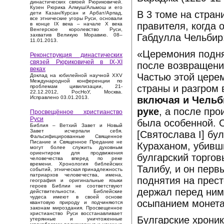
династических связей Рюриковичей.
Кузен Рюрика Алмуш/Альмош и его
В 3 томе на стран
дети Казан/Курсан и Арбат/Арпад,
все этнические угоры Руси, основали
правителя, когда 
в конце IX века – начале X века
Венгерское королевство Руси,
Габдулла Чельбир
захватив Великую Моравию. 08–
11.01.2013.
«Церемония подня
Реконструкция династических
связей Рюриковичей в IX-XI
после возвращения
веках
Частью этой цере
Доклад на юбилейной научной XXV
Международной конференции по
страны и разгром 
проблемам цивилизации, 21-
22.12.2012, РосНоУ, Москва.
включая и Чельб
Исправлено 03.01.2013.
руке
, а после пр
Просвещённое христианство
Руси
была особенной. О
Библия – Ветхий Завет и Новый
Завет исчерпали себя.
[Святослава I] бу
Фальсифицированные Священное
Писание и Священное Предание не
Кураханом, убивш
могут более служить духовным
ориентиром для продвижения
булгарский торгов
человечества вперед по реке
времени. Хронология библейских
Талибу, и он перв
событий, этническая принадлежность
патриархов человечества, имена,
поднятия на прест
география и оригинальные языки
героев Библии не соответствуют
держал перед ним 
действительности. Библейские
чудеса имеют в своей основе
осыпанием монета
квантовую природу и подчиняются
законам мироздания. Просвещенное
христианство Руси восстанавливает
Булгарские хрони
утерянные и уничтоженные