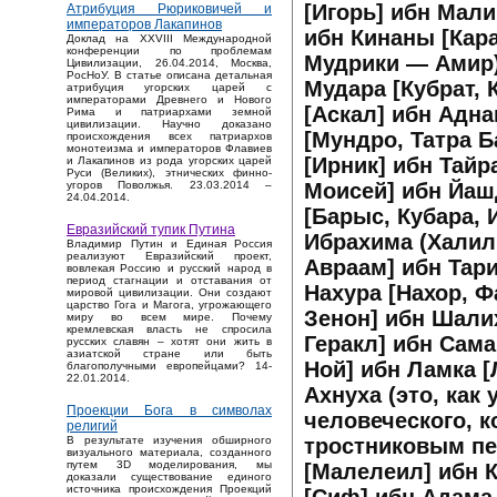
[Игорь] ибн Мали
Атрибуция Рюриковичей и
императоров Лакапинов
ибн Кинаны [Кар
Доклад на XXVIII Международной
конференции по проблемам
Мудрики — Амир)
Цивилизации, 26.04.2014, Москва,
РосНоУ. В статье описана детальная
Мудара [Кубрат, 
атрибуция угорских царей с
императорами Древнего и Нового
[Аскал] ибн Адна
Рима и патриархами земной
цивилизации. Научно доказано
[Мундро, Татра Б
происхождения всех патриархов
монотеизма и императоров Флавиев
[Ирник] ибн Тайр
и Лакапинов из рода угорских царей
Руси (Великих), этнических финно-
Моисей] ибн Йаш
угоров Поволжья. 23.03.2014 –
24.04.2014.
[Барыс, Кубара, 
Евразийский тупик Путина
Ибрахима (Халил
Владимир Путин и Единая Россия
реализуют Евразийский проект,
Авраам] ибн Тари
вовлекая Россию и русский народ в
период стагнации и отставания от
Нахура [Нахор, Ф
мировой цивилизации. Они создают
царство Гога и Магога, угрожающего
Зенон] ибн Шалих
миру во всем мире. Почему
кремлевская власть не спросила
Геракл] ибн Сама
русских славян – хотят они жить в
азиатской стране или быть
Ной] ибн Ламка 
благополучными европейцами? 14-
22.01.2014.
Ахнуха (это, как
Проекции Бога в символах
человеческого, 
религий
тростниковым пе
В результате изучения обширного
визуального материала, созданного
путем 3D моделирования, мы
[Малелеил] ибн К
доказали существование единого
источника происхождения Проекций