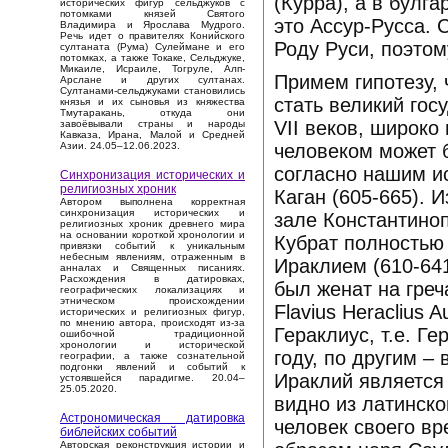
(Курра), а в булг
исторических фигур сельджуков с
потомками князей Святого
это Ассур-Русса.
Владимира и Ярослава Мудрого.
Речь идет о правителях Конийского
Роду Руси, поэтом
султаната (Рума) Сулеймане и его
потомках, а также Токаке, Сельджуке,
Микаиле, Исраиле, Тогруле, Алп-
Примем гипотезу,
Арслане и других султанах.
Султанами-сельджуками становились
стать великий гос
князья и их сыновья из княжества
Тмутаракань, откуда они
VII веков, широко
завоёвывали страны и народы
Кавказа, Ирана, Малой и Средней
человеком может б
Азии. 24.05–12.06.2023.
согласно нашим и
Синхронизация исторических и
религиозных хроник
Каган (605-665). 
Автором выполнена корректная
синхронизация исторических и
зале Константиноп
религиозных хроник древнего мира
на основании короткой хронологии и
Кубрат полностью
привязки событий к уникальным
небесным явлениям, отраженным в
Ираклием (610-64
анналах и Священных писаниях.
Расхождения в датировках,
был женат на греч
географических локализациях и
этническом происхождении
Flavius Heraclius 
исторических и религиозных фигур,
по мнению автора, происходят из-за
Гераклиус, т.е. Г
ошибочной традиционной
хронологии и исторической
году, по другим –
географии, а также сознательной
подгонки явлений и событий к
Ираклий является
устоявшейся парадигме. 20.04–
25.05.2020.
видно из латинск
Астрономическая датировка
человек своего в
библейских событий
Авторская реконструкция истории и