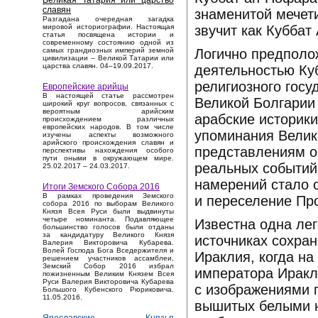
Великая Татария или царство
славян
знаменитой мечет
Разгадана очередная загадка
звучит как Куббат
мировой историографии. Настоящая
статья посвящена истории и
современному состоянию одной из
Логично предполож
самых грандиозных империй земной
цивилизации – Великой Татарии или
царства славян. 04–19.09.2017.
деятельностью Ку
религиозного госу
Европейские арийцы
В настоящей статье рассмотрен
Великой Болгарии 
широкий круг вопросов, связанных с
вероятным арийским
арабские историки
происхождением различных
европейских народов. В том числе
упоминания Велико
изучены аспекты возможного
арийского происхождения славян и
представлениям о
перспективы нахождения особого
пути оными в окружающем мире.
реальных событий
25.02.2017 – 24.03.2017.
намерений стало 
Итоги Земского Собора 2016
В рамках проведения Земского
и переселение Пр
собора 2016 по выборам Великого
Князя Всея Руси были выдвинуты
четыре номинанта. Подавляющее
Известна одна лег
большинство голосов были отданы
за кандидатуру Великого Князя
источниках сохран
Валерия Викторовича Кубарева.
Волей Господа Бога Вседержителя и
Ираклия, когда на
решением участников ассамблеи,
Земский Собор 2016 избрал
императора Иракл
пожизненным Великим Князем Всея
Руси Валерия Викторовича Кубарева
с изображениями 
Большого Кубенского Рюриковича.
11.05.2016.
вышитых белыми н