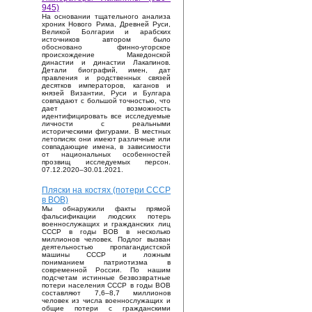
945)
На основании тщательного анализа
хроник Нового Рима, Древней Руси,
Великой Болгарии и арабских
источников автором было
обосновано финно-угорское
происхождение Македонской
династии и династии Лакапинов.
Детали биографий, имен, дат
правления и родственных связей
десятков императоров, каганов и
князей Византии, Руси и Булгара
совпадают с большой точностью, что
дает возможность
идентифицировать все исследуемые
личности с реальными
историческими фигурами. В местных
летописях они имеют различные или
совпадающие имена, в зависимости
от национальных особенностей
прозвищ исследуемых персон.
07.12.2020–30.01.2021.
Пляски на костях (потери СССР
в ВОВ)
Мы обнаружили факты прямой
фальсификации людских потерь
военнослужащих и гражданских лиц
СССР в годы ВОВ в несколько
миллионов человек. Подлог вызван
деятельностью пропагандистской
машины СССР и ложным
пониманием патриотизма в
современной России. По нашим
подсчетам истинные безвозвратные
потери населения СССР в годы ВОВ
составляют 7,6–8,7 миллионов
человек из числа военнослужащих и
общие потери с гражданскими