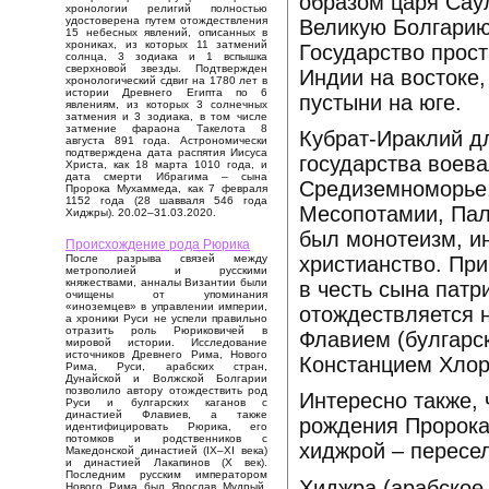
образом царя Саул
хронологии религий полностью
удостоверена путем отождествления
Великую Болгарию
15 небесных явлений, описанных в
хрониках, из которых 11 затмений
Государство прос
солнца, 3 зодиака и 1 вспышка
сверхновой звезды. Подтвержден
Индии на востоке,
хронологический сдвиг на 1780 лет в
истории Древнего Египта по 6
пустыни на юге.
явлениям, из которых 3 солнечных
затмения и 3 зодиака, в том числе
затмение фараона Такелота 8
Кубрат-Ираклий дл
августа 891 года. Астрономически
подтверждена дата распятия Иисуса
государства воева
Христа, как 18 марта 1010 года, и
дата смерти Ибрагима – сына
Средиземноморье, 
Пророка Мухаммеда, как 7 февраля
1152 года (28 шавваля 546 года
Месопотамии, Пал
Хиджры). 20.02–31.03.2020.
был монотеизм, ин
Происхождение рода Рюрика
христианство. При
После разрыва связей между
метрополией и русскими
княжествами, анналы Византии были
в честь сына пат
очищены от упоминания
«иноземцев» в управлении империи,
отождествляется 
а хроники Руси не успели правильно
отразить роль Рюриковичей в
Флавием (булгарс
мировой истории. Исследование
источников Древнего Рима, Нового
Констанцием Хлор
Рима, Руси, арабских стран,
Дунайской и Волжской Болгарии
позволило автору отождествить род
Интересно также, 
Руси и булгарских каганов с
династией Флавиев, а также
рождения Пророка
идентифицировать Рюрика, его
потомков и родственников с
хиджрой – пересе
Македонской династией (IX–XI века)
и династией Лакапинов (X век).
Последним русским императором
Хиджра (арабское هجرة‎‎ это буквально бегство, выселение
Нового Рима был Ярослав Мудрый,