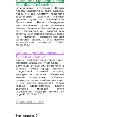
Живописное Евангелие Церкви
Хора (Карие) в Стамбуле
Исследование артефактов Церкви
Христа Спасителя в Полях (Церковь
Хора, XIV век, Стамбул) позволило
восстановить забытые нюансы
древних догматов византийского
Православия. Были обнаружены
многочисленные факты искажения
Святого Писания и Святого Предания
при формировании современных
христианских канонов, которые вовсе
не являются неприкосновенной
данностью свыше, а есть продукт
человеческого творчества. 15.09–
08.10.2014.
Образы древних римлян с
Волги в артефактах
Долгие тысячелетия в Иделе-Риме-
Мемфисе-Мицраиме-Итиле-Сарай-
Бату жили от 600 000 до миллиона
человек. Руины города являются
грандиозной кладовой истории,
культуры и религии. Масонские
ученые старательно избегают
проводить там масштабные раскопки.
В тех местах процветает только
черные кладоискатели. Доколе
возможно мировой элите
самозванцев скрывать истину от
людей? 20-22.04.2010.
Архив 2004-2018 гг.
Что делать?