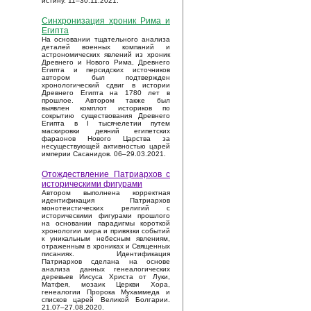
истину. 11–30.11.2021.
Синхронизация хроник Рима и
Египта
На основании тщательного анализа
деталей военных компаний и
астрономических явлений из хроник
Древнего и Нового Рима, Древнего
Египта и персидских источников
автором был подтвержден
хронологический сдвиг в истории
Древнего Египта на 1780 лет в
прошлое. Автором также был
выявлен комплот историков по
сокрытию существования Древнего
Египта в I тысячелетии путем
маскировки деяний египетских
фараонов Нового Царства за
несуществующей активностью царей
империи Сасанидов. 06–29.03.2021.
Отождествление Патриархов с
историческими фигурами
Автором выполнена корректная
идентификация Патриархов
монотеистических религий с
историческими фигурами прошлого
на основании парадигмы короткой
хронологии мира и привязки событий
к уникальным небесным явлениям,
отраженным в хрониках и Священных
писаниях. Идентификация
Патриархов сделана на основе
анализа данных генеалогических
деревьев Иисуса Христа от Луки,
Матфея, мозаик Церкви Хора,
генеалогии Пророка Мухаммеда и
списков царей Великой Болгарии.
21.07–27.08.2020.