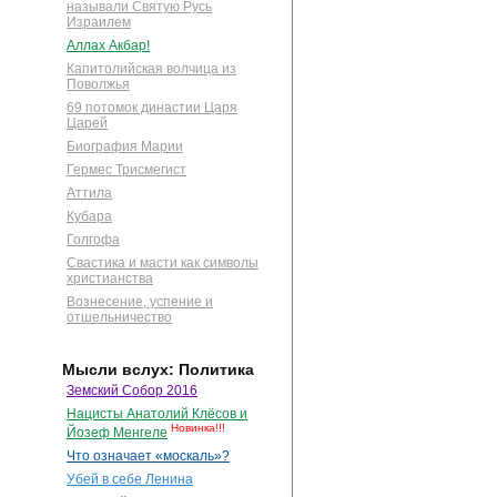
называли Святую Русь
Израилем
Аллах Акбар!
Капитолийская волчица из
Поволжья
69 потомок династии Царя
Царей
Биография Марии
Гермес Трисмегист
Аттила
Кубара
Голгофа
Свастика и масти как символы
христианства
Вознесение, успение и
отшельничество
Мысли вслух: Политика
Земский Собор 2016
Нацисты Анатолий Клёсов и
Новинка!!!
Йозеф Менгеле
Что означает «москаль»?
Убей в себе Ленина