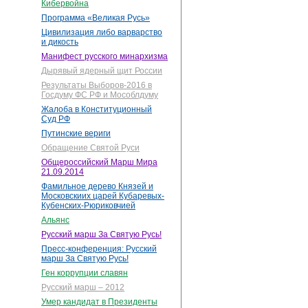
Кибервойна
Программа «Великая Русь»
Цивилизация либо варварство
и дикость
Манифест русского минархизма
Дырявый ядерный щит России
Результаты Выборов-2016 в
Госдуму ФС РФ и Мособлдуму
Жалоба в Конституционный
Суд РФ
Путинские вериги
Обращение Святой Руси
Общероссийский Марш Мира
21.09.2014
Фамильное дерево Князей и
Московскиих царей Кубаревых-
Кубенских-Рюриковчией
Альянс
Русский марш За Святую Русь!
Пресс-конференция: Русский
марш За Святую Русь!
Ген коррупции славян
Русский марш – 2012
Умер кандидат в Президенты