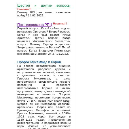
Шестой и другие вопросы
Новинка!!!
Почему РПЦ не хочет остановить
войну? 14.02.2022.
Новинка!!!
Пять вопросов к РПЦ
Первый вопрос: Какой сейчас год от
рождества Христова? Второй вопрос:
Когда и где был распят Иисус
Христос? Третий вопрос: Когда
начнется Апокалипсис? Четвертый
вопрос: Почему Тартар и царство
Зверя расположено в России? Пятый
вопрос: Когда Владимир Путин стал
вместилищем Зверя? 24-27.01.2022.
Пророк Мухаммед и Коран
На основе независимого анализа
артефактов, родового дерева и
астрономических явлений, связанных
с деяниями, жизнью и смертью
Пророка Мухаммеда, а также
исторических свидетельств первого
появления и правового
использования Корана в жизни
мусульман, автор сделал выводы об
интеграции в личности Пророка
Мухаммеда нескольких исторических
фигур VII и XII веков. Ими стали каган
Кубрат, он же император Ираклий,
аравийский Пророк или Халиф из
Праведных Халифов и истинный
Пророк Мухаммед, живший в 1090–
1052 годах. Коран был создан в
1130–1152 годах. Предложенная
интерпретация не подрывает каноны
веры Ислама, но устанавливает