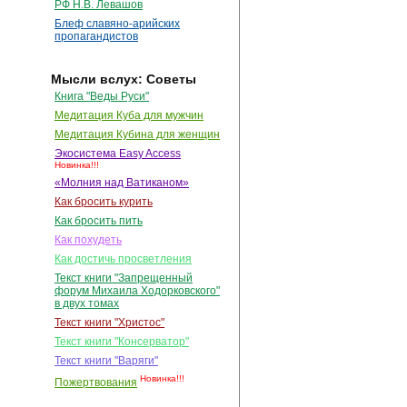
РФ Н.В. Левашов
Блеф славяно-арийских
пропагандистов
Мысли вслух: Советы
Книга "Веды Руси"
Медитация Куба для мужчин
Медитация Кубина для женщин
Экосистема Easy Access
Новинка!!!
«Молния над Ватиканом»
Как бросить курить
Как бросить пить
Как похудеть
Как достичь просветления
Текст книги "Запрещенный
форум Михаила Ходорковского"
в двух томах
Текст книги "Христос"
Текст книги "Консерватор"
Текст книги "Варяги"
Новинка!!!
Пожертвования