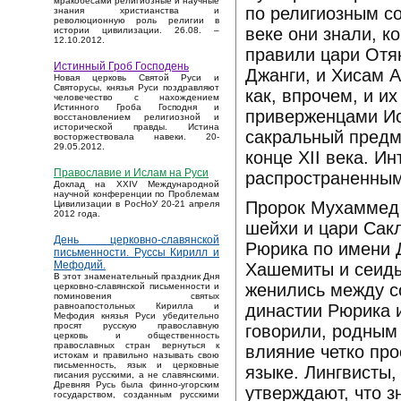
мракобесами религиозные и научные
по религиозным со
знания христианства и
революционную роль религии в
веке они знали, 
истории цивилизации. 26.08. –
12.10.2012.
правили цари Отя
Истинный Гроб Господень
Джанги, и Хисам А
Новая церковь Святой Руси и
Святорусы, князья Руси поздравляют
как, впрочем, и и
человечество с нахождением
Истинного Гроба Господня и
приверженцами Ис
восстановлением религиозной и
исторической правды. Истина
сакральный предм
восторжествовала навеки. 20-
29.05.2012.
конце XII века. И
Православие и Ислам на Руси
распространенным 
Доклад на XXIV Международной
научной конференции по Проблемам
Пророк Мухаммед 
Цивилизации в РосНоУ 20-21 апреля
2012 года.
шейхи и цари Сакл
День церковно-славянской
Рюрика по имени 
письменности. Руссы Кирилл и
Мефодий.
Хашемиты и сеиды
В этот знаменательный праздник Дня
женились между со
церковно-славянской письменности и
поминовения святых
династии Рюрика 
равноапостольных Кирилла и
Мефодия князья Руси убедительно
просят русскую православную
говорили, родным
церковь и общественность
православных стран вернуться к
влияние четко пр
истокам и правильно называть свою
письменность, язык и церковные
языке. Лингвисты,
писания русскими, а не славянскими.
Древняя Русь была финно-угорским
утверждают, что з
государством, созданным русскими